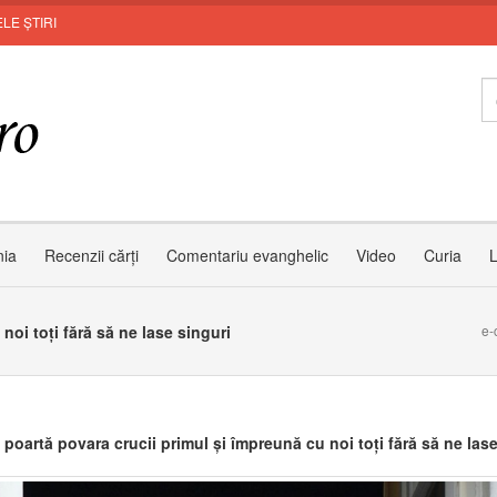
LE ȘTIRI
MU
nia
Recenzii cărți
Comentariu evanghelic
Video
Curia
L
oi toți fără să ne lase singuri
e-
poartă povara crucii primul și împreună cu noi toți fără să ne lase