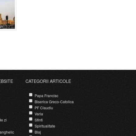
EBSITE
CATEGORII ARTICOLE
Papa Francisc
Biserica Greco-Catolica
PF Claudiu
Varia
e zi
Sfinti
Spiritualitate
anghelic
Blaj