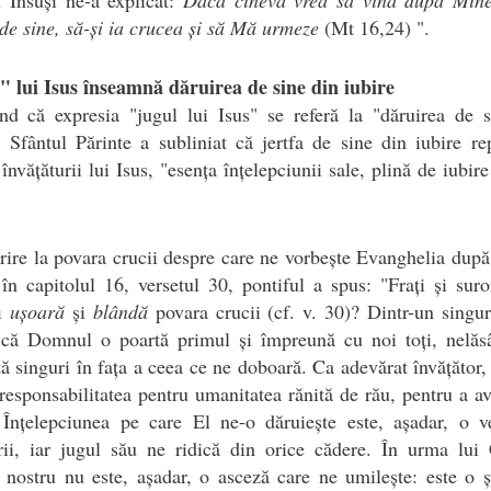
de sine, să-și ia crucea și să Mă urmeze
(Mt 16,24) ".
" lui Isus înseamnă dăruirea de sine din iubire
nd că expresia "jugul lui Isus" se referă la "dăruirea de 
, Sfântul Părinte a subliniat că jertfa de sine din iubire re
 învățăturii lui Isus, "esența înțelepciunii sale, plină de iubire
rire la povara crucii despre care ne vorbește Evanghelia după
în capitolul 16, versetul 30, pontiful a spus: "Frați și sur
fi
ușoară
și
blândă
povara crucii (cf. v. 30)? Dintr-un singu
 că Domnul o poartă primul și împreună cu noi toți, nelăs
ă singuri în fața a ceea ce ne doboară. Ca adevărat învățător, 
esponsabilitatea pentru umanitatea rănită de rău, pentru a av
 Înțelepciunea pe care El ne-o dăruiește este, așadar, o ve
ii, iar jugul său ne ridică din orice cădere. În urma lui 
nostru nu este, așadar, o asceză care ne umilește: este o 