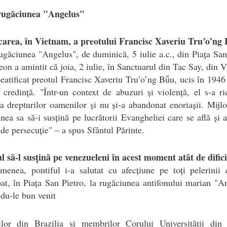
ugăciunea "Angelus"
icarea, în Vietnam, a preotului Francisc Xaveriu Tru’o’ng
găciunea "Angelus", de duminică, 5 iulie a.c., din Piața San
on a amintit că joia, 2 iulie, în Sanctuarul din Tac Say, din 
beatificat preotul Francisc Xaveriu Tru’o’ng Bǚu, ucis în 1946
 credință. "Într-un context de abuzuri și violență, el s-a ri
a drepturilor oamenilor și nu și-a abandonat enoriașii. Mijlo
nea sa să-i susțină pe lucrătorii Evangheliei care se află și a
i de persecuție" – a spus Sfântul Părinte.
 să-l susțină pe venezueleni în acest moment atât de difici
menea, pontiful i-a salutat cu afecțiune pe toți pelerinii 
pat, în Piața San Pietro, la rugăciunea antifonului marian "A
du-le bun venit
nilor din Brazilia și membrilor Corului Universității din