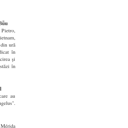
 Bǚu
 Pietro,
Vietnam,
 din ură
dicat în
cirea și
stăzi în
l
care au
ngelus".
 Mérida