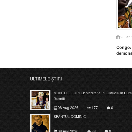
23 Ian
Congo: 
demonstr
ULTIMELE ȘTIRI
MUNTELE LUPTEI: Meditația PF Claudiu la Dumi
Rusalii
08 Aug 2026
177
0
SFÂNTUL DOMINIC
08 Aug 2026
88
0