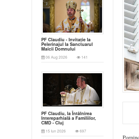
PF Claudiu - Invitație la
Pelerinajul la Sanctuarul
Maicii Domnului
06 Aug 2026
141
PF Claudiu, la Întâlnirea
Intereparhială a Familiilor,
CMD - Cluj
15 Iun 2026
697
Pornin