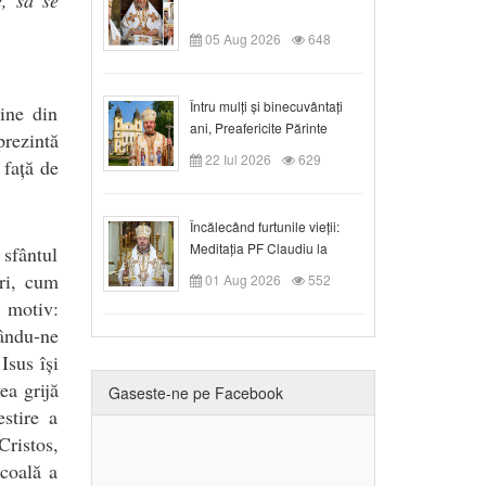
05 Aug 2026
648
Întru mulți și binecuvântați
sine din
ani, Preafericite Părinte
prezintă
Claudiu!
22 Iul 2026
629
 față de
Încălecând furtunile vieții:
Meditația PF Claudiu la
 sfântul
Duminica a IX-a după Rusalii
ori, cum
01 Aug 2026
552
r motiv:
ându-ne
Isus își
ea grijă
Gaseste-ne pe Facebook
stire a
Cristos,
școală a