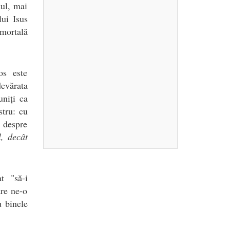
sul, mai
ui Isus
mortală
os este
devărata
niți ca
stru: cu
l despre
, decât
t "să-i
re ne-o
u binele