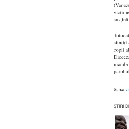
(Venez
victime
susțină
Totodat
sfințiț
copii a
Dieceza
membrii
parohul
Sursa:
v
ȘTIRI 