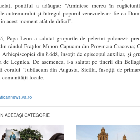
uela), pontiful a adăugat: "Amintesc mereu în rugăciuni
le cutremurului și întregul poporul venezuelean: fie ca Dom
 în acest moment atât de dificil".
ă, Papa Leon a salutat grupurile de pelerini polonezi: pre
i din rândul Fraților Minori Capucini din Provincia Cracovia; 
l Arhiepiscopiei din Łódź, însoțit de episcopul auxiliar, și gr
 de Legnica. De asemenea, i-a salutat pe tinerii din Bellag
 corului "Jubilaeum din Augusta, Sicilia, însoțiți de primar
 comunității locale.
aticannews.va.ro
DIN ACEEAȘI CATEGORIE