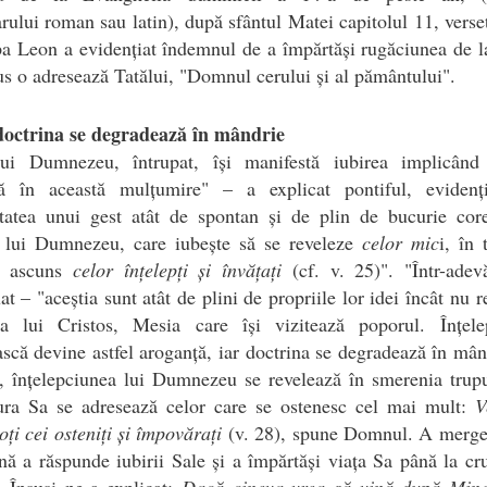
rului roman sau latin), după sfântul Matei capitolul 11, verse
a Leon a evidențiat îndemnul de a împărtăși rugăciunea de 
us o adresează Tatălui, "Domnul cerului și al pământului".
octrina se degradează în mândrie
lui Dumnezeu, întrupat, își manifestă iubirea implicând 
ră în această mulțumire" – a explicat pontiful, evidenț
itatea unui gest atât de spontan și de plin de bucurie cor
ui lui Dumnezeu, care iubește să se reveleze
celor mic
i, în
e ascuns
celor înțelepți și învățați
(cf. v. 25)". "Într-adev
at – "aceștia sunt atât de plini de propriile lor idei încât nu 
ța lui Cristos, Mesia care își vizitează poporul. Înțele
că devine astfel aroganță, iar doctrina se degradează în mân
 înțelepciunea lui Dumnezeu se revelează în smerenia trupu
tura Sa se adresează celor care se ostenesc cel mai mult:
V
oți cei osteniți și împovărați
(v. 28), spune Domnul. A merge 
ă a răspunde iubirii Sale și a împărtăși viața Sa până la cr
 Însuși ne-a explicat:
Dacă cineva vrea să vină după Mine