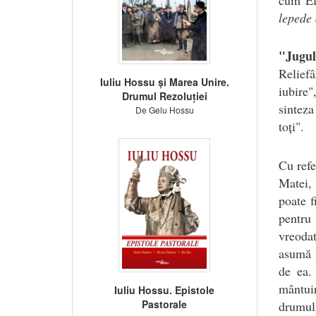
lepede 
"Jugul
Reliefâ
Iuliu Hossu și Marea Unire.
iubire"
Drumul Rezoluției
sinteza
De Gelu Hossu
toți".
Cu refe
Matei, 
poate 
pentru
vreodat
asumă r
de ea.
mântuir
Iuliu Hossu. Epistole
Pastorale
drumul 