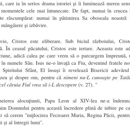
ții, care ia în serios drama istoriei și îi luminează mereu sen
n momentele cele mai întunecate. De fapt, numai în crucea l
ste răscumpărat: numai în pătimirea Sa oboseala noastră 
 mângâiere și izbăvire.
avie, Cristos este eliberare. Sub biciul războiului, Crist
ă. În ceasul păcatului, Cristos este iertare. Aceasta este a
pciune, adică calea pe care vrem să o parcurgem împreună, u
 în numele Său. Isus ne-o învață ca Fiu, devenind fratele no
 Spiritului Sfânt, El însuși îi revelează Bisericii adevăru
eu și despre om, pentru că
nimeni nu-L cunoaște pe Tatăl
 cel căruia Fiul vrea să i-L descopere
(v. 27). "
heierea alocuțiunii, Papa Leon al XIV-lea ne-a îndemna
im Domnului pentru această încredere plină de iubire pe ca
și să cerem "mijlocirea Fecioarei Maria, Regina Păcii, pentr
i și al întregii lumi".