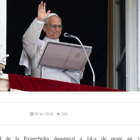
06 Iul 2026
390
d de la Evanghelia duminicii a 14-a de peste an, (p