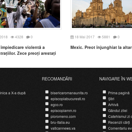
 2018
4328
0
18 Mai 2017
5881
0
împiedicare violentă a
Mexic. Preot înjunghiat la altar
ațiilor. Zece preoți arestați
RECOMANDĂRI
NAVIGARE ÎN W
nica a X-a după
bisericaromanaunita.ro
Prima pagină
episcopiabucuresti.ro
Știri
egco.ro
Arhivă
episcopiamm.ro
Gândul zilei
pioromeno.com
Catehismul zi d
bru-italia.eu
Recenzii cărți
vaticannews.va
Comentariu ev