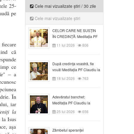
tele 25-
Cele mai vizualizate știri / 30 zile
laudă pe
Cele mai vizualizate știri
CELOR CARE NE SUSȚIN
ÎN CREDINȚĂ: Meditația PF
Claudiu la Duminica a VI-a
fiecare
11 Iul 2026
806
după Rusalii
iind că
espunde
După credinţa voastră, fie
 timp ce
vouă! Meditația PF Claudiu la
ăr" – a
duminica a VII-a după Rusalii
18 Iul 2026
763
recunosc
pciunea
drie. În
Adevăratul banchet:
Meditația PF Claudiu la
lui, iar
Duminica a VIII-a după
eniți la
25 Iul 2026
656
Rusalii
la Isus
uce, așa
Zâmbetul speranței
, să se