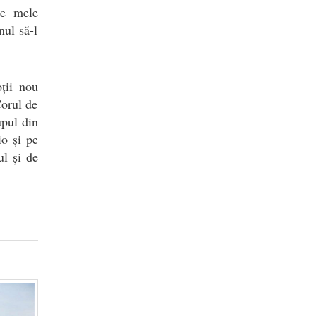
le mele
nul să-l
oții nou
Corul de
upul din
io și pe
ul și de