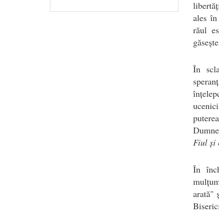
libertă
ales î
răul e
găsește
În scl
speranț
înțele
ucenici
puterea
Dumnez
Fiul și
În înc
mulțum
arată" 
Biserici