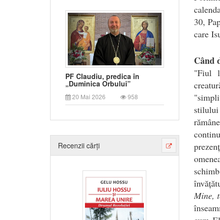
calenda
30, Pap
care Is
Când d
"Fiul 
PF Claudiu, predica în
„Duminica Orbului”
creatu
"simpl
20 Mai 2026
958
stilul
rămân
continu
prezen
Recenzii cărți
omeneas
schimb,
învăță
Mine, t
înseamn
cum El