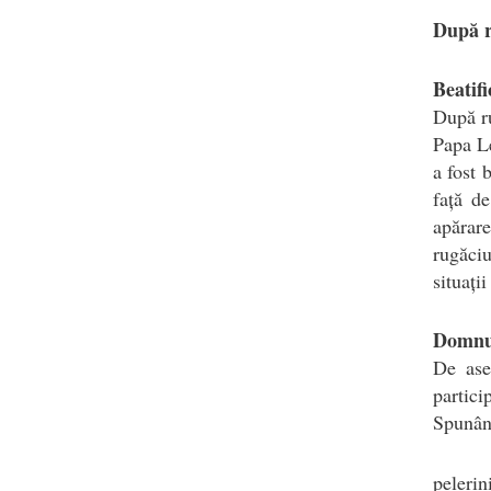
După r
Beatif
După ru
Papa Le
a fost 
față de
apărare
rugăciu
situați
Domnul
De ase
partici
Spunân
peleri