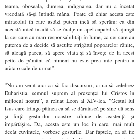
teama, oboseala, durerea, indignarea, dar nu a încetat
vreodată să-și întindă mâna. Poate că chiar acesta este
miracolul în care astăzi putem încă să sperăm: ca din
această mică insulă să se înalțe un apel capabil să ajungă
la cei care au mari responsabilități în lume, ca cei care au
puterea de a decide să asculte strigătul popoarelor rănite,
să aleagă pacea, să apere viața și să învețe de la acest
petic de pământ că nimeni nu este prea mic pentru a
arăta o cale de urmat”.
”Nu am venit aici ca să fac discursuri, ci ca să celebrez
Euharistia, semnul suprem al prezenței lui Cristos în
mijlocul nostru”, a reluat Leon al XIV-lea. ”Gestul lui
Isus care frânge pâinea ca să se dăruiască pe sine dă sens
și forță gesturilor noastre zilnice de asistență și
împărtășire. Da, acesta este un loc în care, mai mult
decât cuvintele, vorbesc gesturile. Dar faptele, ca să fie