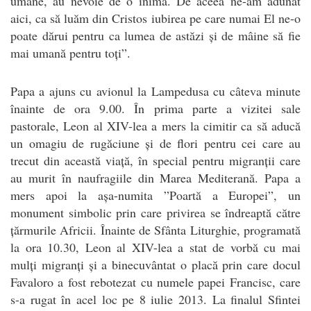
umane, au nevoie de o inimă. De aceea ne-am adunat
aici, ca să luăm din Cristos iubirea pe care numai El ne-o
poate dărui pentru ca lumea de astăzi și de mâine să fie
mai umană pentru toți”.
Papa a ajuns cu avionul la Lampedusa cu câteva minute
înainte de ora 9.00. În prima parte a vizitei sale
pastorale, Leon al XIV-lea a mers la cimitir ca să aducă
un omagiu de rugăciune și de flori pentru cei care au
trecut din această viață, în special pentru migranții care
au murit în naufragiile din Marea Mediterană. Papa a
mers apoi la așa-numita ”Poartă a Europei”, un
monument simbolic prin care privirea se îndreaptă către
țărmurile Africii. Înainte de Sfânta Liturghie, programată
la ora 10.30, Leon al XIV-lea a stat de vorbă cu mai
mulți migranți și a binecuvântat o placă prin care docul
Favaloro a fost rebotezat cu numele papei Francisc, care
s-a rugat în acel loc pe 8 iulie 2013. La finalul Sfintei