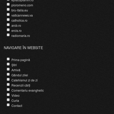
pioromeno.com
bru-italia.eu
vaticannews.va
catholica.ro
arcb.ro
ercis.ro
radiomaria.ro
NAVIGARE ÎN WEBSITE
Prima pagină
Știri
Arhivă
Gândul zilei
Catehismul zi de zi
Recenzii cărți
Comentariu evanghelic
Video
Curia
Contact