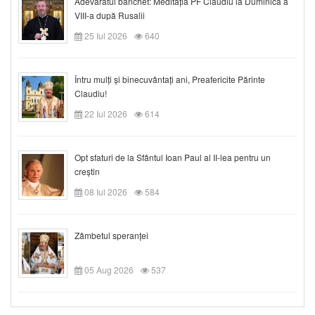
Adevăratul banchet: Meditația PF Claudiu la Duminica a
VIII-a după Rusalii
25 Iul 2026
640
Întru mulți și binecuvântați ani, Preafericite Părinte
Claudiu!
22 Iul 2026
614
Opt sfaturi de la Sfântul Ioan Paul al II-lea pentru un
creștin
08 Iul 2026
584
Zâmbetul speranței
05 Aug 2026
537