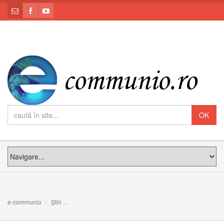
e-communio
Știri
Leon XIV, la Lampedusa: Am venit aici ca să vă spun că 