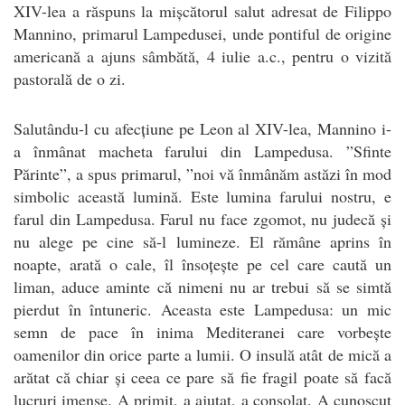
XIV-lea a răspuns la mișcătorul salut adresat de Filippo
Mannino, primarul Lampedusei, unde pontiful de origine
americană a ajuns sâmbătă, 4 iulie a.c., pentru o vizită
pastorală de o zi.
Salutându-l cu afecțiune pe Leon al XIV-lea, Mannino i-
a înmânat macheta farului din Lampedusa. ”Sfinte
Părinte”, a spus primarul, ”noi vă înmânăm astăzi în mod
simbolic această lumină. Este lumina farului nostru, e
farul din Lampedusa. Farul nu face zgomot, nu judecă și
nu alege pe cine să-l lumineze. El rămâne aprins în
noapte, arată o cale, îl însoțește pe cel care caută un
liman, aduce aminte că nimeni nu ar trebui să se simtă
pierdut în întuneric. Aceasta este Lampedusa: un mic
semn de pace în inima Mediteranei care vorbește
oamenilor din orice parte a lumii. O insulă atât de mică a
arătat că chiar și ceea ce pare să fie fragil poate să facă
lucruri imense. A primit, a ajutat, a consolat. A cunoscut