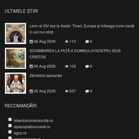
ULTIMELE ȘTIRI
Leon al XIV-lea la Assisi: Tineri, Europa și întreaga lume caută
în voi noi sfinți
06 Aug 2026
110
0
SCHIMBAREA LA FAŢĂ A DOMNULUI NOSTRU ISUS
CRISTOS
06 Aug 2026
102
0
Zâmbetul speranței
05 Aug 2026
537
0
RECOMANDĂRI
bisericaromanaunita.ro
episcopiabucuresti.ro
egco.ro
episcopiamm.ro