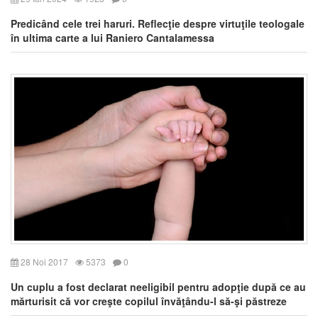
Predicând cele trei haruri. Reflecţie despre virtuţile teologale
în ultima carte a lui Raniero Cantalamessa
28 Noi 2017
5373
0
Un cuplu a fost declarat neeligibil pentru adopţie după ce au
mărturisit că vor creşte copilul învăţându-l să-şi păstreze
curăţia până la căsătorie