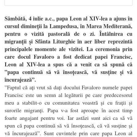
Sâmbătă, 4 iulie a.c., papa Leon al XIV-lea a ajuns în
cursul dimineții la Lampedusa, în Marea Mediterană,
pentru o vizită pastorală de o zi. Întâlnirea cu
migranții și Sfânta Liturghie în aer liber reprezintă
principalele momente ale vizitei. La ceremonia prin
care docul Favaloro a fost dedicat papei Francisc,
Leon al XIV-lea a spus că a venit ca să spună că
”papa continuă să vă însoțească, vă susține și vă
încurajează”.
”
Faptul că ați vrut să dați docului Favaloro numele papei
Francisc este un semn al legăturii pe care predecesorul
meu a stabilit-o cu comunitatea voastră și cu frații și
surorile migranți. Papa v-a fost aproape în acest timp
foarte angajant pentru voi. Iar astăzi sunt aici ca să vă
spun că papa continuă să vă însoțească, că vă susține și
vă încurajează”. Sunt cuvintele prin care papa Leon al