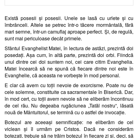
Există posesii și posesii. Unele se lasă cu urlete și cu
îmbrânceli. Altele se petrec într-o tăcere mormântală, fără
mari semne, într-un camuflaj aproape perfect. Și, de regulă,
sunt mai periculoase decât primele.
Sfântul Evanghelist Matei, în lectura de astăzi, prezintă doi
posedați. Așa cum, în altă parte, prezintă doi orbi. Fiindcă
unul dintre cei doi suntem noi, cei care citim Evanghelia.
Matei încearcă să ne spună că fiecare dintre noi este în
Evanghelie, că aceasta ne vorbește în mod personal.
E clar că avem cu toții nevoie de exorcisme. Poate nu de
cele solemne, constituite ca sacramentale în Biserică. Dar,
în mod cert, cu toții avem nevoie să ne eliberăm încontinuu
de cel rău. Nu degeaba rugăciunea „Tatăl nostru”, lăsată
nouă de Mântuitorul, se termină cu o astfel de invocație.
Botezul are aceeași semnificație: ne eliberăm de cel
viclean și îl urmăm pe Cristos. Dacă ne considerăm
botezați, trebuie să ne trăim botezul în fiecare zi și, deci, să