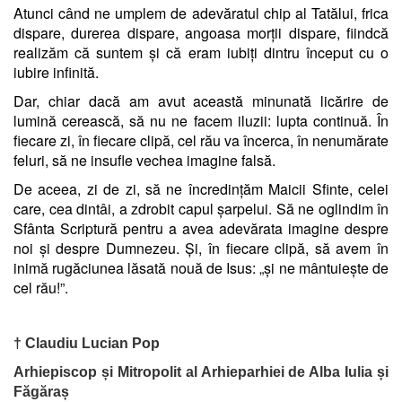
Atunci când ne umplem de adevăratul chip al Tatălui, frica
dispare, durerea dispare, angoasa morții dispare, fiindcă
realizăm că suntem și că eram iubiți dintru început cu o
iubire infinită.
Dar, chiar dacă am avut această minunată licărire de
lumină cerească, să nu ne facem iluzii: lupta continuă. În
fiecare zi, în fiecare clipă, cel rău va încerca, în nenumărate
feluri, să ne insufle vechea imagine falsă.
De aceea, zi de zi, să ne încredințăm Maicii Sfinte, celei
care, cea dintâi, a zdrobit capul șarpelui. Să ne oglindim în
Sfânta Scriptură pentru a avea adevărata imagine despre
noi și despre Dumnezeu. Și, în fiecare clipă, să avem în
inimă rugăciunea lăsată nouă de Isus: „și ne mântuiește de
cel rău!”.
† Claudiu Lucian Pop
Arhiepiscop și Mitropolit al Arhieparhiei de Alba Iulia și
Făgăraș