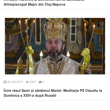
Arhiepiscopal Major din Cluj-Napoca
28 Oct 2017
5307
0
Între râsul Sarei și zâmbetul Mariei: Meditația PS Claudiu la
Duminica a XXIV-a după Rusalii