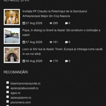
Invitația PF Claudiu la Pelerinajul de la Sanctuarul
Arhiepiscopal Major din Cluj-Napoca
07 Aug 2026
295
0
Papa, în dialog cu tinerii la Assisi: Să construim o civilizație a
iubirii
07 Aug 2026
161
0
Leon al XIV-lea la Assisi: Tineri, Europa și întreaga lume caută
în voi noi sfinți
06 Aug 2026
170
0
RECOMANDĂRI
bisericaromanaunita.ro
episcopiabucuresti.ro
egco.ro
episcopiamm.ro
pioromeno.com