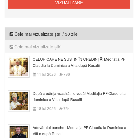
Cele mai vizualizate știri / 30 zile
Cele mai vizualizate știri
CELOR CARE NE SUSȚIN ÎN CREDINȚĂ: Meditația PF
Claudiu la Duminica a VI-a după Rusalii
11 Iul 2026
796
După credinţa voastră, fie vouă! Meditația PF Claudiu la
duminica a VII-a după Rusalii
18 Iul 2026
754
Adevăratul banchet: Meditația PF Claudiu la Duminica a
VIII-a după Rusalii