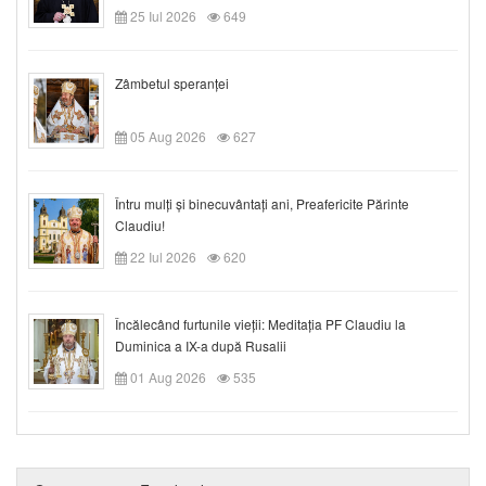
25 Iul 2026
649
Zâmbetul speranței
05 Aug 2026
627
Întru mulți și binecuvântați ani, Preafericite Părinte
Claudiu!
22 Iul 2026
620
Încălecând furtunile vieții: Meditația PF Claudiu la
Duminica a IX-a după Rusalii
01 Aug 2026
535