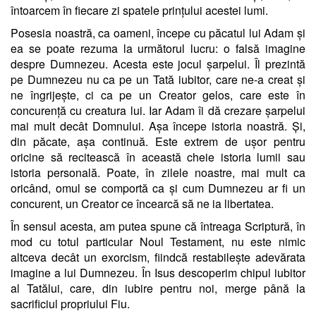
întoarcem în fiecare zi spatele prințului acestei lumi.
Posesia noastră, ca oameni, începe cu păcatul lui Adam și
ea se poate rezuma la următorul lucru: o falsă imagine
despre Dumnezeu. Acesta este jocul șarpelui. Îl prezintă
pe Dumnezeu nu ca pe un Tată iubitor, care ne-a creat și
ne îngrijește, ci ca pe un Creator gelos, care este în
concurență cu creatura lui. Iar Adam îi dă crezare șarpelui
mai mult decât Domnului. Așa începe istoria noastră. Și,
din păcate, așa continuă. Este extrem de ușor pentru
oricine să recitească în această cheie istoria lumii sau
istoria personală. Poate, în zilele noastre, mai mult ca
oricând, omul se comportă ca și cum Dumnezeu ar fi un
concurent, un Creator ce încearcă să ne ia libertatea.
În sensul acesta, am putea spune că întreaga Scriptură, în
mod cu totul particular Noul Testament, nu este nimic
altceva decât un exorcism, fiindcă restabilește adevărata
imagine a lui Dumnezeu. În Isus descoperim chipul iubitor
al Tatălui, care, din iubire pentru noi, merge până la
sacrificiul propriului Fiu.