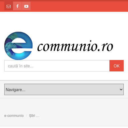
e-communio
Știri
”Și ne mântuieşte de cel rău!” Meditația PF Claudiu la D