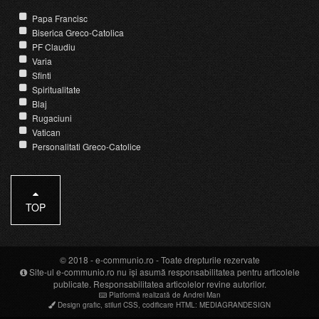
Papa Francisc
Biserica Greco-Catolica
PF Claudiu
Varia
Sfinti
Spiritualitate
Blaj
Rugaciuni
Vatican
Personalitati Greco-Catolice
TOP
© 2018 -
e-communio.ro
- Toate drepturile rezervate
Site-ul e-communio.ro nu își asumă responsabilitatea pentru articolele
publicate. Responsabilitatea articolelor revine autorilor.
Platformă realizată de Andrei Man
Design grafic
,
stiluri CSS
,
codificare HTML
:
MEDIAGRANDESIGN