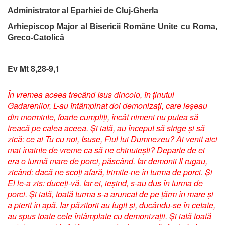
Administrator al Eparhiei de Cluj-Gherla
Arhiepiscop Major al Bisericii Române Unite cu Roma,
Greco-Catolică
Ev Mt 8,28-9,1
În vremea aceea trecând Isus dincolo, în ținutul
Gadarenilor, L-au întâmpinat doi demonizați, care ieșeau
din morminte, foarte cumpliți, încât nimeni nu putea să
treacă pe calea aceea. Și iată, au început să strige și să
zică: ce ai Tu cu noi, Isuse, Fiul lui Dumnezeu? Ai venit aici
mai înainte de vreme ca să ne chinuiești? Departe de ei
era o turmă mare de porci, păscând. Iar demonii Il rugau,
zicând: dacă ne scoți afară, trimite-ne în turma de porci. Și
El le-a zis: duceți-vă. Iar ei, ieșind, s-au dus în turma de
porci. Și iată, toată turma s-a aruncat de pe țărm în mare și
a pierit în apă. Iar păzitorii au fugit și, ducându-se în cetate,
au spus toate cele întâmplate cu demonizații. Și iată toată