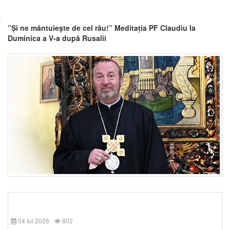
”Și ne mântuieşte de cel rău!” Meditația PF Claudiu la
Duminica a V-a după Rusalii
04 Iul 2026
802