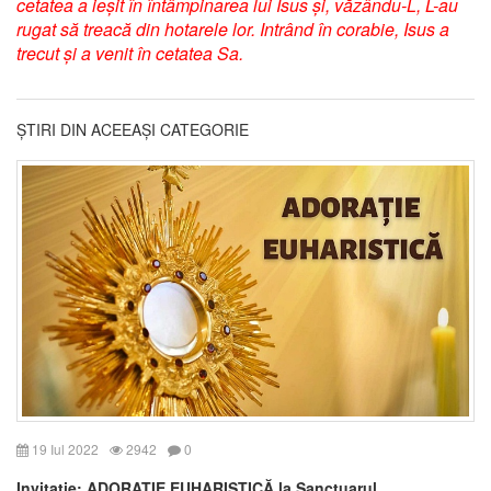
cetatea a ieșit în întâmpinarea lui Isus și, văzându-L, L-au
rugat să treacă din hotarele lor. Intrând în corabie, Isus a
trecut și a venit în cetatea Sa.
ȘTIRI DIN ACEEAȘI CATEGORIE
19 Iul 2022
2942
0
Invitație: ADORAȚIE EUHARISTICĂ la Sanctuarul