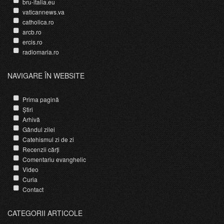
bru-italia.eu
vaticannews.va
catholica.ro
arcb.ro
ercis.ro
radiomaria.ro
NAVIGARE ÎN WEBSITE
Prima pagină
Știri
Arhivă
Gândul zilei
Catehismul zi de zi
Recenzii cărți
Comentariu evanghelic
Video
Curia
Contact
CATEGORII ARTICOLE