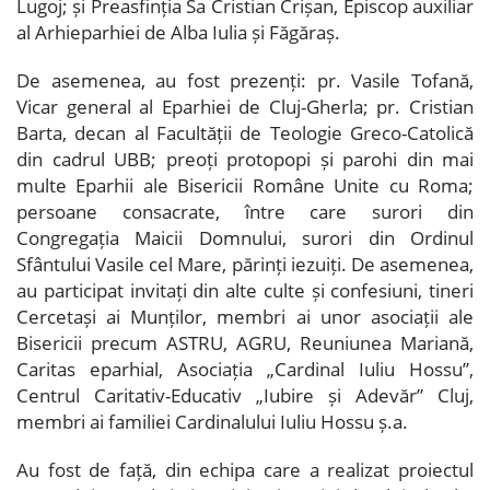
Lugoj; și Preasfinția Sa Cristian Crișan, Episcop auxiliar
al Arhieparhiei de Alba Iulia și Făgăraș.
De asemenea, au fost prezenți: pr. Vasile Tofană,
Vicar general al Eparhiei de Cluj-Gherla; pr. Cristian
Barta, decan al Facultății de Teologie Greco-Catolică
din cadrul UBB; preoți protopopi și parohi din mai
multe Eparhii ale Bisericii Române Unite cu Roma;
persoane consacrate, între care surori din
Congregația Maicii Domnului, surori din Ordinul
Sfântului Vasile cel Mare, părinți iezuiți. De asemenea,
au participat invitați din alte culte și confesiuni, tineri
Cercetași ai Munților, membri ai unor asociații ale
Bisericii precum ASTRU, AGRU, Reuniunea Mariană,
Caritas eparhial, Asociația „Cardinal Iuliu Hossu”,
Centrul Caritativ-Educativ „Iubire și Adevăr” Cluj,
membri ai familiei Cardinalului Iuliu Hossu ș.a.
Au fost de față, din echipa care a realizat proiectul