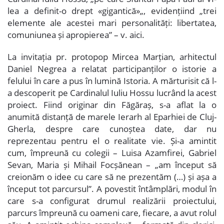
lea a definit-o drept «gigantică»„, evidențiind „trei
elemente ale acestei mari personalități: libertatea,
comuniunea și apropierea” – v.
aici
.
La invitația pr. protopop Mircea Marțian, arhitectul
Daniel Negrea a relatat participanților o istorie a
felului în care a pus în lumină Istoria. A mărturisit că l-
a descoperit pe Cardinalul Iuliu Hossu lucrând la acest
proiect. Fiind originar din Făgăraș, s-a aflat la o
anumită distanță de marele Ierarh al Eparhiei de Cluj-
Gherla, despre care cunoștea date, dar nu
reprezentau pentru el o realitate vie. Și-a amintit
cum, împreună cu colegii – Luisa Azamfirei, Gabriel
Sevan, Maria și Mihail Focșănean – „am început să
creionăm o idee cu care să ne prezentăm (…) și așa a
început tot parcursul”. A povestit întâmplări, modul în
care s-a configurat drumul realizării proiectului,
parcurs împreună cu oameni care, fiecare, a avut rolul