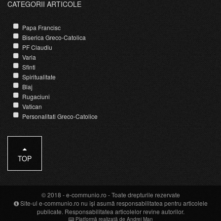
CATEGORII ARTICOLE
Papa Francisc
Biserica Greco-Catolica
PF Claudiu
Varia
Sfinti
Spiritualitate
Blaj
Rugaciuni
Vatican
Personalitati Greco-Catolice
TOP
© 2018 -
e-communio.ro
- Toate drepturile rezervate
Site-ul e-communio.ro nu își asumă responsabilitatea pentru articolele
publicate. Responsabilitatea articolelor revine autorilor.
Platformă realizată de Andrei Man