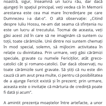
noastră, sigur, înseamnă un lucru rău, dar dacă
ajungeți în spațiul principal, veți vedea că în Memorii
arestarea este cea mai mare încredințare pe care
Dumnezeu i-a dat-o”. O altă observație: „Citind
despre Iuliu Hossu, ne-am dat seama că sfințenia nu
este un lucru al trecutului. Tocmai de aceasta, veți
găsi acest zid în care să ne imaginăm că suntem cu
toții, toate cărămizile. Unii dintre noi suntem chemați
în mod special, solemn, să mijlocim activitatea în
relație cu divinitatea. Prin urmare, veți găsi cărămizi
speciale, gravate cu numele Fericiților, atât greco-
catolici cât și romano-catolici. Dar dacă observați, nu
toate cărămizile sunt gravate. Să știți că nu este din
cauză că am avut prea multe, ci pentru că posibilitatea
de a ajunge Fericit există și în prezent; prin urmare,
aceasta este o invitație că mărturia de credință poate
fi dată și acum”.
A amintit prezența moaștelor între artefacte, a unor