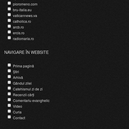
pioromeno.com
bru-italia.eu
vaticannews.va
catholica.ro
arcb.ro
ercis.ro
radiomaria.ro
NAVIGARE ÎN WEBSITE
Prima pagină
Știri
Arhivă
Gândul zilei
Catehismul zi de zi
Recenzii cărți
Comentariu evanghelic
Video
Curia
Contact