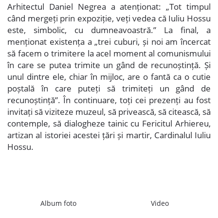
Arhitectul Daniel Negrea a atenționat: „Tot timpul
când mergeți prin expoziție, veți vedea că Iuliu Hossu
este, simbolic, cu dumneavoastră.” La final, a
menționat existența a „trei cuburi, și noi am încercat
să facem o trimitere la acel moment al comunismului
în care se putea trimite un gând de recunoștință. Și
unul dintre ele, chiar în mijloc, are o fantă ca o cutie
poștală în care puteți să trimiteți un gând de
recunoștință”. În continuare, toți cei prezenți au fost
invitați să viziteze muzeul, să privească, să citească, să
contemple, să dialogheze tainic cu Fericitul Arhiereu,
artizan al istoriei acestei țări și martir, Cardinalul Iuliu
Hossu.
Album foto
Video