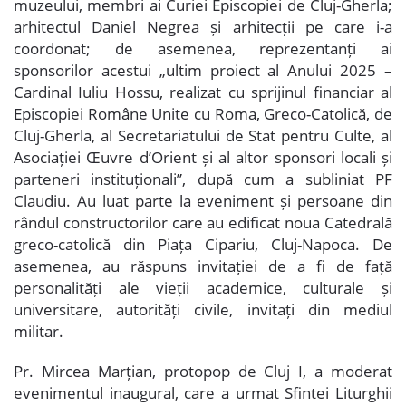
muzeului, membri ai Curiei Episcopiei de Cluj-Gherla;
arhitectul Daniel Negrea și arhitecții pe care i-a
coordonat; de asemenea, reprezentanți ai
sponsorilor acestui „ultim proiect al Anului 2025 –
Cardinal Iuliu Hossu, realizat cu sprijinul financiar al
Episcopiei Române Unite cu Roma, Greco-Catolică, de
Cluj-Gherla, al Secretariatului de Stat pentru Culte, al
Asociației Œuvre d’Orient și al altor sponsori locali și
parteneri instituționali”, după cum a subliniat PF
Claudiu. Au luat parte la eveniment și persoane din
rândul constructorilor care au edificat noua Catedrală
greco-catolică din Piața Cipariu, Cluj-Napoca. De
asemenea, au răspuns invitației de a fi de față
personalități ale vieții academice, culturale și
universitare, autorități civile, invitați din mediul
militar.
Pr. Mircea Marțian, protopop de Cluj I, a moderat
evenimentul inaugural, care a urmat Sfintei Liturghii