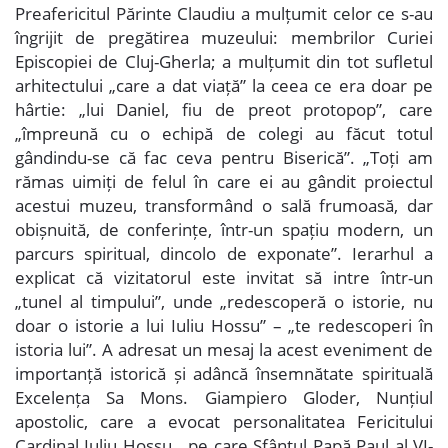
Preafericitul Părinte Claudiu a mulțumit celor ce s-au
îngrijit de pregătirea muzeului: membrilor Curiei
Episcopiei de Cluj-Gherla; a mulțumit din tot sufletul
arhitectului „care a dat viață” la ceea ce era doar pe
hârtie: „lui Daniel, fiu de preot protopop”, care
„împreună cu o echipă de colegi au făcut totul
gândindu-se că fac ceva pentru Biserică”. „Toți am
rămas uimiți de felul în care ei au gândit proiectul
acestui muzeu, transformând o sală frumoasă, dar
obișnuită, de conferințe, într-un spațiu modern, un
parcurs spiritual, dincolo de exponate”. Ierarhul a
explicat că vizitatorul este invitat să intre într-un
„tunel al timpului”, unde „redescoperă o istorie, nu
doar o istorie a lui Iuliu Hossu” – „te redescoperi în
istoria lui”. A adresat un mesaj la acest eveniment de
importanță istorică și adâncă însemnătate spirituală
Excelența Sa Mons. Giampiero Gloder, Nunțiul
apostolic, care a evocat personalitatea Fericitului
Cardinal Iuliu Hossu, „pe care Sfântul Papă Paul al VI-