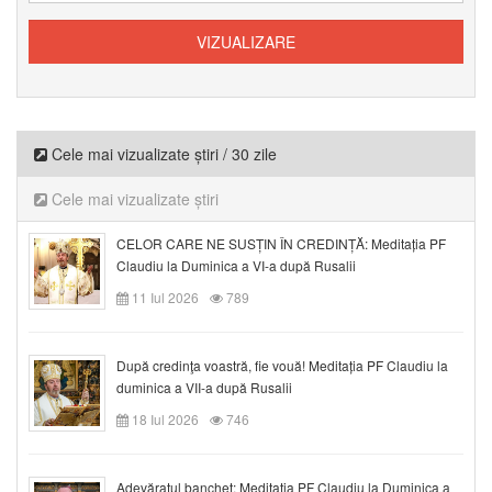
Cele mai vizualizate știri / 30 zile
Cele mai vizualizate știri
CELOR CARE NE SUSȚIN ÎN CREDINȚĂ: Meditația PF
Claudiu la Duminica a VI-a după Rusalii
11 Iul 2026
789
După credinţa voastră, fie vouă! Meditația PF Claudiu la
duminica a VII-a după Rusalii
18 Iul 2026
746
Adevăratul banchet: Meditația PF Claudiu la Duminica a