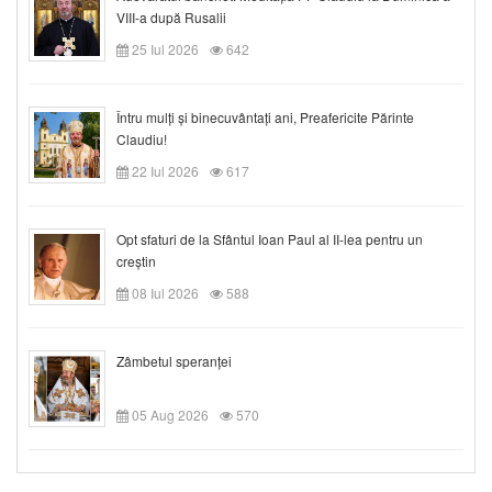
VIII-a după Rusalii
25 Iul 2026
642
Întru mulți și binecuvântați ani, Preafericite Părinte
Claudiu!
22 Iul 2026
617
Opt sfaturi de la Sfântul Ioan Paul al II-lea pentru un
creștin
08 Iul 2026
588
Zâmbetul speranței
05 Aug 2026
570