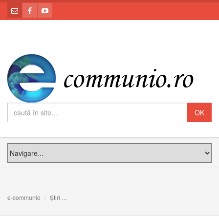
e-communio
Știri
Binecuvântarea și inaugurarea Muzeului „Fericitul Cardi