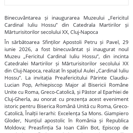
Binecuvântarea și inaugurarea Muzeului „Fericitul
Cardinal Iuliu Hossu” din Catedrala Martirilor și
Mărturisitorilor secolului XX, Cluj-Napoca
În sărbătoarea Sfinților Apostoli Petru și Pavel, 29
iunie 2026, a fost binecuvântat și inaugurat noul
Muzeu „Fericitul Cardinal Iuliu Hossu”, din incinta
Catedralei Martirilor și Mărturisitorilor secolului XX
din Cluj-Napoca, realizat în spațiul Aulei „Cardinal Iuliu
Hossu”. La invitația Preafericitului Părinte Claudiu-
Lucian Pop, Arhiepiscop Major al Bisericii Române
Unite cu Roma, Greco-Catolică, și Păstor al Eparhiei de
Cluj-Gherla, au onorat cu prezența acest eveniment
istoric pentru Biserica Română Unită cu Roma, Greco-
Catolică, Înalții Ierarhi: Excelența Sa Mons. Giampiero
Gloder, Nunțiul apostolic în România și Republica
Moldova; Preasfinția Sa Ioan Călin Bot, Episcop de