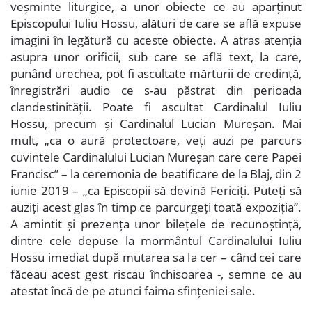
veșminte liturgice, a unor obiecte ce au aparținut
Episcopului Iuliu Hossu, alături de care se află expuse
imagini în legătură cu aceste obiecte. A atras atenția
asupra unor orificii, sub care se află text, la care,
punând urechea, pot fi ascultate mărturii de credință,
înregistrări audio ce s-au păstrat din perioada
clandestinității. Poate fi ascultat Cardinalul Iuliu
Hossu, precum și Cardinalul Lucian Mureșan. Mai
mult, „ca o aură protectoare, veți auzi pe parcurs
cuvintele Cardinalului Lucian Mureșan care cere Papei
Francisc” – la ceremonia de beatificare de la Blaj, din 2
iunie 2019 – „ca Episcopii să devină Fericiți. Puteți să
auziți acest glas în timp ce parcurgeți toată expoziția”.
A amintit și prezența unor bilețele de recunoștință,
dintre cele depuse la mormântul Cardinalului Iuliu
Hossu imediat după mutarea sa la cer – când cei care
făceau acest gest riscau închisoarea -, semne ce au
atestat încă de pe atunci faima sfințeniei sale.