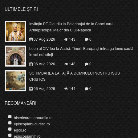
ULTIMELE ȘTIRI
Invitația PF Claudiu la Pelerinajul de la Sanctuarul
Arhiepiscopal Major din Cluj-Napoca
07 Aug 2026
143
0
Leon al XIV-lea la Assisi: Tineri, Europa și întreaga lume caută
în voi noi sfinți
06 Aug 2026
148
0
SCHIMBAREA LA FAŢĂ A DOMNULUI NOSTRU ISUS
CRISTOS
06 Aug 2026
144
0
RECOMANDĂRI
bisericaromanaunita.ro
episcopiabucuresti.ro
egco.ro
episcopiamm.ro