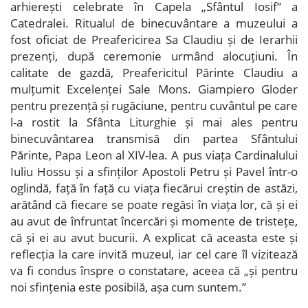
arhierești celebrate în Capela „Sfântul Iosif” a
Catedralei. Ritualul de binecuvântare a muzeului a
fost oficiat de Preafericirea Sa Claudiu și de Ierarhii
prezenți, după ceremonie urmând alocuțiuni. În
calitate de gazdă, Preafericitul Părinte Claudiu a
mulțumit Excelenței Sale Mons. Giampiero Gloder
pentru prezență și rugăciune, pentru cuvântul pe care
l-a rostit la Sfânta Liturghie și mai ales pentru
binecuvântarea transmisă din partea Sfântului
Părinte, Papa Leon al XIV-lea. A pus viața Cardinalului
Iuliu Hossu și a sfinților Apostoli Petru și Pavel într-o
oglindă, față în față cu viața fiecărui creștin de astăzi,
arătând că fiecare se poate regăsi în viața lor, că și ei
au avut de înfruntat încercări și momente de tristețe,
că și ei au avut bucurii. A explicat că aceasta este și
reflecția la care invită muzeul, iar cel care îl vizitează
va fi condus înspre o constatare, aceea că „și pentru
noi sfințenia este posibilă, așa cum suntem.”