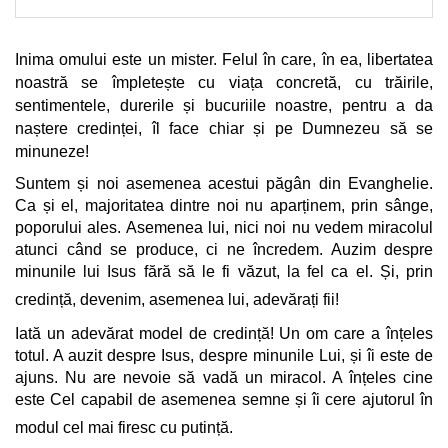
Inima omului este un mister. Felul în care, în ea, libertatea
noastră se împletește cu viața concretă, cu trăirile,
sentimentele, durerile și bucuriile noastre, pentru a da
naștere credinței, îl face chiar și pe Dumnezeu să se
minuneze!
Suntem și noi asemenea acestui păgân din Evanghelie.
Ca și el, majoritatea dintre noi nu aparținem, prin sânge,
poporului ales. Asemenea lui, nici noi nu vedem miracolul
atunci când se produce, ci ne încredem. Auzim despre
minunile lui Isus fără să le fi văzut, la fel ca el. Și, prin
credință, devenim, asemenea lui, adevărați fii!
Iată un adevărat model de credință! Un om care a înțeles
totul. A auzit despre Isus, despre minunile Lui, și îi este de
ajuns. Nu are nevoie să vadă un miracol. A înțeles cine
este Cel capabil de asemenea semne și îi cere ajutorul în
modul cel mai firesc cu putință.