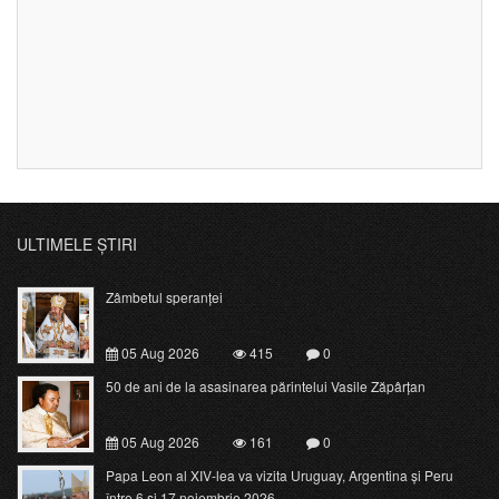
ULTIMELE ȘTIRI
Zâmbetul speranței
05 Aug 2026
415
0
50 de ani de la asasinarea părintelui Vasile Zăpârțan
05 Aug 2026
161
0
Papa Leon al XIV-lea va vizita Uruguay, Argentina și Peru
între 6 și 17 noiembrie 2026