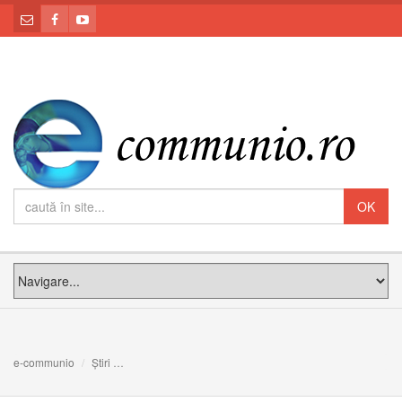
e-communio
Știri
Atunci când Dumnezeu se minunează: Meditația PF Claud