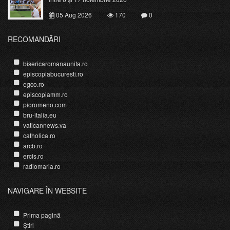
05 Aug 2026
170
0
RECOMANDĂRI
bisericaromanaunita.ro
episcopiabucuresti.ro
egco.ro
episcopiamm.ro
pioromeno.com
bru-italia.eu
vaticannews.va
catholica.ro
arcb.ro
ercis.ro
radiomaria.ro
NAVIGARE ÎN WEBSITE
Prima pagină
Știri