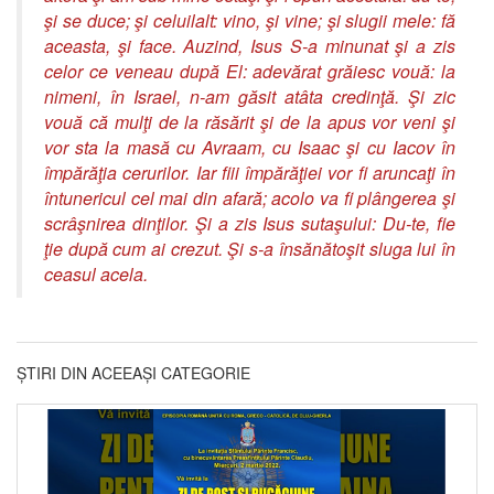
şi se duce; şi celuilalt: vino, şi vine; şi slugii mele: fă
aceasta, şi face. Auzind, Isus S-a minunat şi a zis
celor ce veneau după El: adevărat grăiesc vouă: la
nimeni, în Israel, n-am găsit atâta credinţă. Şi zic
vouă că mulţi de la răsărit şi de la apus vor veni şi
vor sta la masă cu Avraam, cu Isaac şi cu Iacov în
împărăţia cerurilor. Iar fiii împărăţiei vor fi aruncaţi în
întunericul cel mai din afară; acolo va fi plângerea şi
scrâşnirea dinţilor. Şi a zis Isus sutaşului: Du-te, fie
ţie după cum ai crezut. Şi s-a însănătoşit sluga lui în
ceasul acela.
ȘTIRI DIN ACEEAȘI CATEGORIE