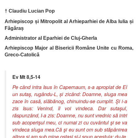
† Claudiu Lucian Pop
Arhiepiscop și Mitropolit al Arhieparhiei de Alba Iulia și
Făgăraș
Administrator al Eparhiei de Cluj-Gherla
Arhiepiscop Major al Bisericii Române Unite cu Roma,
Greco-Catolică
Ev Mt 8,5-14
Pe când intra Isus în Capernaum, s-a apropiat de El
un sutaş, rugându-L, și zicând: Doamne, sluga mea
zace în casă, slăbănog, chinuindu-se cumplit. Şi i-a
zis Isus: Venind, îl voi vindeca. Dar sutaşul,
răspunzând, I-a zis: Doamne, nu sunt vrednic să intri
sub acoperişul meu, ci numai zi cu cuvântul şi se va
vindeca sluga mea.Că şi eu sunt om sub stăpânirea
altora şi am sub mine ostaşi şi-i spun acestuia: du-te,