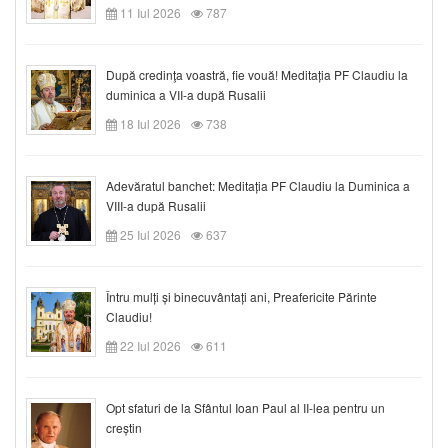
11 Iul 2026
787
După credinţa voastră, fie vouă! Meditația PF Claudiu la
duminica a VII-a după Rusalii
18 Iul 2026
738
Adevăratul banchet: Meditația PF Claudiu la Duminica a
VIII-a după Rusalii
25 Iul 2026
637
Întru mulți și binecuvântați ani, Preafericite Părinte
Claudiu!
22 Iul 2026
611
Opt sfaturi de la Sfântul Ioan Paul al II-lea pentru un
creștin