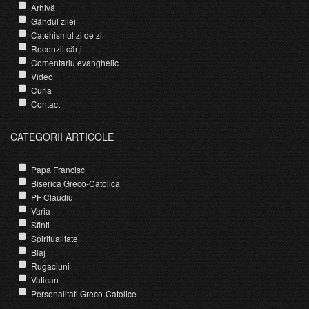
Arhivă
Gândul zilei
Catehismul zi de zi
Recenzii cărți
Comentariu evanghelic
Video
Curia
Contact
CATEGORII ARTICOLE
Papa Francisc
Biserica Greco-Catolica
PF Claudiu
Varia
Sfinti
Spiritualitate
Blaj
Rugaciuni
Vatican
Personalitati Greco-Catolice