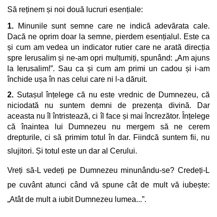
Să reținem și noi două lucruri esențiale:
1.
Minunile sunt semne care ne indică adevărata cale.
Dacă ne oprim doar la semne, pierdem esențialul. Este ca
și cum am vedea un indicator rutier care ne arată direcția
spre Ierusalim și ne-am opri mulțumiți, spunând: „Am ajuns
la Ierusalim!”. Sau ca și cum am primi un cadou și i-am
închide ușa în nas celui care ni l-a dăruit.
2.
Sutașul înțelege că nu este vrednic de Dumnezeu, că
niciodată nu suntem demni de prezența divină. Dar
aceasta nu îl întristează, ci îl face și mai încrezător. Înțelege
că înaintea lui Dumnezeu nu mergem să ne cerem
drepturile, ci să primim totul în dar. Fiindcă suntem fii, nu
slujitori. Și totul este un dar al Cerului.
Vreți să-L vedeți pe Dumnezeu minunându-se? Credeți-L
pe cuvânt atunci când vă spune cât de mult vă iubește:
„Atât de mult a iubit Dumnezeu lumea...”.