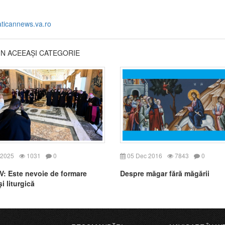
aticannews.va.ro
DIN ACEEAȘI CATEGORIE
 2025
1031
0
05 Dec 2016
7843
0
V: Este nevoie de formare
Despre măgar fără măgării
și liturgică