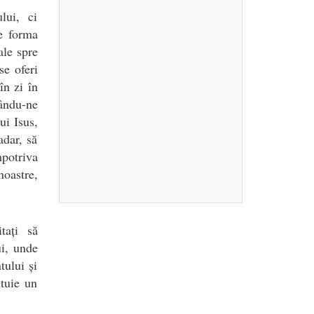
lui, ci
e forma
ale spre
se oferi
în zi în
rându-ne
ui Isus,
adar, să
potriva
noastre,
tați să
i, unde
tului și
ituie un