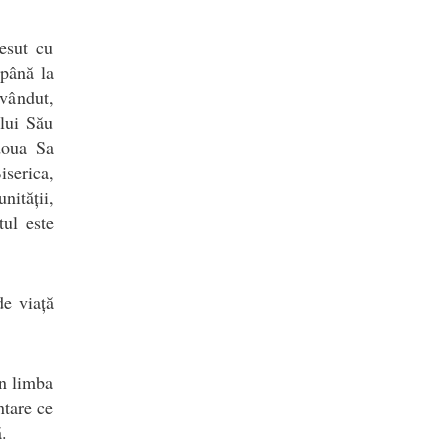
țesut cu
 până la
vândut,
elui Său
doua Sa
serica,
nității,
tul este
de viață
în limba
ntare ce
.