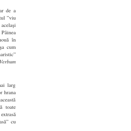
ar de a
tul ”viu
 același
u Pâinea
nouă în
 așa cum
aristic”
Verbum
ai larg
or hrana
această
ă toate
 extrasă
oasă” cu