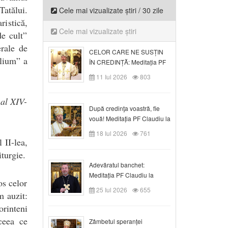
atălui.
Cele mai vizualizate știri / 30 zile
ristică,
Cele mai vizualizate știri
de cult”
rale de
CELOR CARE NE SUSȚIN
ilium” a
ÎN CREDINȚĂ: Meditația PF
Claudiu la Duminica a VI-a
11 Iul 2026
803
după Rusalii
 al XIV-
După credinţa voastră, fie
vouă! Meditația PF Claudiu la
duminica a VII-a după Rusalii
18 Iul 2026
761
 II-lea,
turgie.
Adevăratul banchet:
Meditația PF Claudiu la
os celor
Duminica a VIII-a după
25 Iul 2026
655
m auzit:
Rusalii
rinteni
ceea ce
Zâmbetul speranței