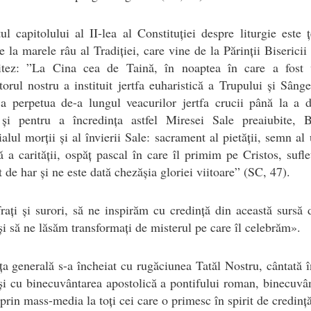
ul capitolului al II-lea al Constituției despre liturgie este 
țe la marele râu al Tradiției, care vine de la Părinții Bisericii
itez: ”La Cina cea de Taină, în noaptea în care a fost 
orul nostru a instituit jertfa euharistică a Trupului și Sâng
 a perpetua de-a lungul veacurilor jertfa crucii până la a 
 și pentru a încredința astfel Miresei Sale preaiubite, Bi
lul morții și al învierii Sale: sacrament al pietății, semn al u
ă a carității, ospăț pascal în care îl primim pe Cristos, sufle
t de har și ne este dată chezășia gloriei viitoare” (SC, 47).
rați și surori, să ne inspirăm cu credință din această sursă 
și să ne lăsăm transformați de misterul pe care îl celebrăm».
a generală s-a încheiat cu rugăciunea Tatăl Nostru, cântată 
 și cu binecuvântarea apostolică a pontifului roman, binecuvâ
prin mass-media la toți cei care o primesc în spirit de credință