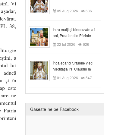
stră. Vi
așadar,
05 Aug 2026
636
devărat.
PL 38,
Întru mulți și binecuvântați
ani, Preafericite Părinte
Claudiu!
22 Iul 2026
626
liturgie
știni, a
Încălecând furtunile vieții:
tul lui
Meditația PF Claudiu la
 aducă
Duminica a IX-a după Rusalii
01 Aug 2026
547
u și în
ap este
 care ne
ramentul
Gaseste-ne pe Facebook
e Patria
orinteni