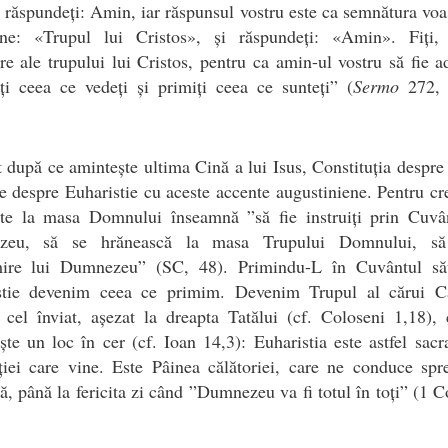
, răspundeți: Amin, iar răspunsul vostru este ca semnătura voa
ne: «Trupul lui Cristos», și răspundeți: «Amin». Fiți, 
e ale trupului lui Cristos, pentru ca amin-ul vostru să fie a
ți ceea ce vedeți și primiți ceea ce sunteți” (
Sermo
272, 
 după ce amintește ultima Cină a lui Isus, Constituția despre 
e despre Euharistie cu aceste accente augustiniene. Pentru cre
rte la masa Domnului înseamnă ”să fie instruiți prin Cuvân
zeu, să se hrănească la masa Trupului Domnului, să
ire lui Dumnezeu” (SC, 48). Primindu-L în Cuvântul să
stie devenim ceea ce primim. Devenim Trupul al cărui C
 cel înviat, așezat la dreapta Tatălui (cf. Coloseni 1,18),
ște un loc în cer (cf. Ioan 14,3): Euharistia este astfel sac
iei care vine. Este Pâinea călătoriei, care ne conduce spr
ă, până la fericita zi când ”Dumnezeu va fi totul în toți” (1 C