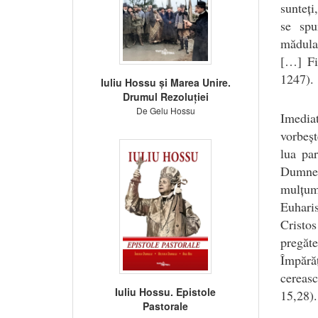
sunteți
se spu
mădular
[…] Fi
1247).
Iuliu Hossu și Marea Unire.
Drumul Rezoluției
De Gelu Hossu
Imediat
vorbeșt
lua pa
Dumne
mulțum
Euhari
Cristos
pregăte
Împărăț
cereasc
Iuliu Hossu. Epistole
15,28).
Pastorale