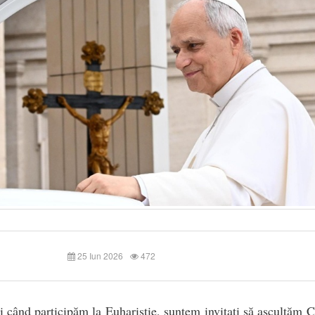
25 Iun 2026
472
 când participăm la Euharistie, suntem invitați să ascultăm 