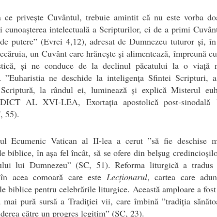
a ce privește Cuvântul, trebuie amintit că nu este vorba do
 cunoașterea intelectuală a Scripturilor, ci de a primi Cuvân
 de putere” (Evrei 4,12), adresat de Dumnezeu tuturor și, în
iecăruia, un Cuvânt care hrănește și alimentează, împreună c
stică, și ne conduce de la declinul păcatului la o viață 
. ”Euharistia ne deschide la inteligența Sfintei Scripturi,
Scriptură, la rândul ei, luminează și explică Misterul euh
ICT AL XVI-LEA, Exortația apostolică post-sinodală
i
, 55).
iul Ecumenic Vatican al II-lea a cerut ”să fie deschise m
e biblice, în așa fel încât, să se ofere din belșug credincioșil
ului lui Dumnezeu” (SC, 51). Reforma liturgică a tradus 
 în acea comoară care este
Lecționarul
, cartea care adun
le biblice pentru celebrările liturgice. Această amploare a fost
 mai pură sursă a Tradiției vii, care îmbină ”tradiția sănăt
derea către un progres legitim” (SC, 23).