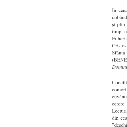
În cee
dobândi
și plin
timp, f
Euhari
Cristos
Sfânta 
(BENED
Domin
Concil
comoril
cuvânt
cerere
Lecturi
din cea
”deschi