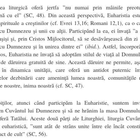
ea liturgică oferă jertfa ”nu numai prin mâinile preotu
nă cu el” (SC, 48). Din această perspectivă, Euharistia est
 spirituale a creștinilor (cf. Evrei 13,16; Romani 12,1), ca o c
cu Dumnezeu și unii cu alții. Participând la ea, ei învață ”a 
nșiși și, prin Cristos Mijlocitorul, să se desăvârșească din zi 
cu Dumnezeu și în unirea dintre ei” (
ibid.
). Astfel, încorpo
tos, Euharistia ne învață să adoptăm stilul de viață al Domnul
de dăruirea gratuită de sine. Această dăruire ne permite, aș
 în dinamica unității, care oferă un antidot puternic îm
elor dezbinării care amenință lumea noastră, comunitățile 
le noastre, inima noastră (cf. SC, 47).
biților, atunci când participăm la Euharistie, suntem invi
ăm Cuvântul lui Dumnezeu și să ne hrănim la masa Domnulu
feră Tatălui. Aceste două părți ale Liturghiei, liturgia Cuvân
a euharistică, ”sunt atât de strâns unite între ele încât const
act de cult” (SC, 56).