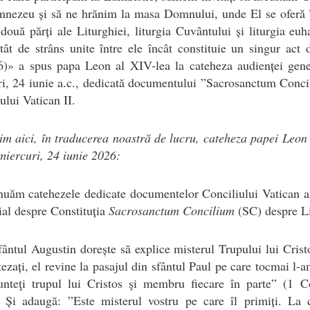
mnezeu și să ne hrănim la masa Domnului, unde El se oferă T
două părți ale Liturghiei, liturgia Cuvântului și liturgia euha
tât de strâns unite între ele încât constituie un singur act 
6)» a spus papa Leon al XIV-lea la cateheza audienței gene
i, 24 iunie a.c., dedicată documentului ”Sacrosanctum Conc
ului Vatican II.
im aici, în traducerea noastră de lucru, cateheza papei Leon
miercuri, 24 iunie 2026:
uăm catehezele dedicate documentelor Conciliului Vatican al
ial despre Constituția
Sacrosanctum Concilium
(SC) despre Li
ântul Augustin dorește să explice misterul Trupului lui Crist
ezați, el revine la pasajul din sfântul Paul pe care tocmai l-a
unteţi trupul lui Cristos şi membru fiecare în parte” (1 Co
. Și adaugă: ”Este misterul vostru pe care îl primiți. La 