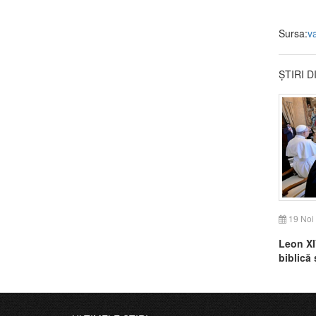
Sursa:
v
ȘTIRI 
19 Noi
Leon XI
biblică 