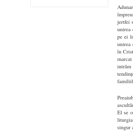
Adunar
împreu
jertfei
unirea 
pe ei î
unirea 
în Cris
marcat 
intrăm
tendinț
familii
Preaiu
ascult
El se o
liturgi
singur 