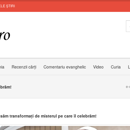
LE ȘTIRI
SFÂ
nia
Recenzii cărți
Comentariu evanghelic
Video
Curia
L
ebrăm!
e-
ăsăm transformați de misterul pe care îl celebrăm!