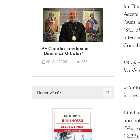
lui Du
Aceste 
”sunt a
(SC, 5
miercur
Concili
PF Claudiu, predica în
„Duminica Orbului”
Vă ofer
20 Mai 2026
956
lea de 
«Contin
Recenzii cărți
în spec
Când sf
nou bot
”Voi s
12,27)