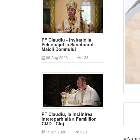
PF Claudiu - Invitație la
Pelerinajul la Sanctuarul
Maicii Domnului
06 Aug 2026
128
PF Claudiu, la Întâlnirea
Intereparhială a Familiilor,
CMD - Cluj
15 Iun 2026
693
«Atunci