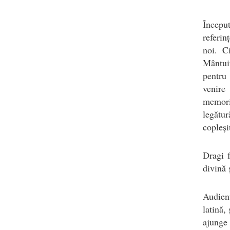
Început
referin
noi. C
Mântuit
pentru
venire
memoria
legătur
copleși
Dragi f
divină 
Audienț
latină,
ajunge 