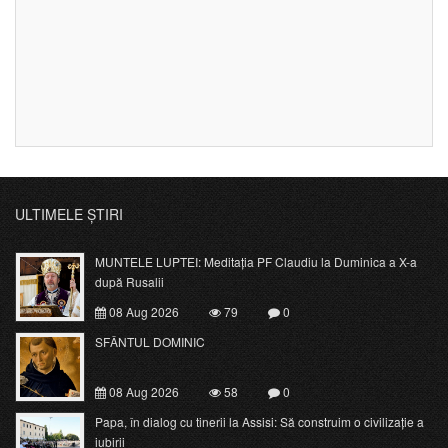
ULTIMELE ȘTIRI
MUNTELE LUPTEI: Meditația PF Claudiu la Duminica a X-a
după Rusalii
08 Aug 2026
79
0
SFÂNTUL DOMINIC
08 Aug 2026
58
0
Papa, în dialog cu tinerii la Assisi: Să construim o civilizație a
iubirii