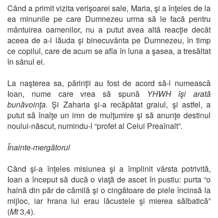
Când a primit vizita verişoarei sale, Maria, şi a înţeles de la
ea minunile pe care Dumnezeu urma să le facă pentru
mântuirea oamenilor, nu a putut avea altă reacţie decât
aceea de a-l lăuda şi binecuvânta pe Dumnezeu, în timp
ce copilul, care de acum se afla în luna a şasea, a tresăltat
în sânul ei.
La naşterea sa, părinţii au fost de acord să-l numească
Ioan, nume care vrea să spună
YHWH îşi arată
bunăvoinţa.
Şi Zaharia şi-a recăpătat graiul, şi astfel, a
putut să înalţe un imn de mulţumire şi să anunţe destinul
noului-născut, numindu-l “profet al Celui Preaînalt”.
Înainte-mergătorul
Când şi-a înţeles misiunea şi a împlinit vârsta potrivită,
Ioan a început să ducă o viaţă de ascet în pustiu: purta “o
haină din păr de cămilă şi o cingătoare de piele încinsă la
mijloc, iar hrana lui erau lăcustele şi mierea sălbatică”
(
Mt
3,4).