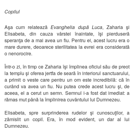
Copilul
Aşa cum relatează
Evanghelia după Luca
, Zaharia şi
Elisabeta, din cauza vârstei înaintate, îşi pierduseră
speranţa de a mai avea un fiu. Pentru ei, acest lucru era o
mare durere, deoarece sterilitatea la evrei era considerată
o nenorocire.
Într-o zi, în timp ce Zaharia îşi împlinea oficiul său de preot
la templu şi oferea jertfa de seară în interiorul sanctuarului,
a primit o veste care pentru un om este incredibilă: că în
curând va avea un fiu. Nu putea crede acest lucru şi, de
aceea, el a cerut un semn. Semnul i-a fost dat imediat: a
rămas mut până la împlinirea cuvântului lui Dumnezeu.
Elisabeta, spre surprinderea rudelor şi cunoscuţilor, a
zămislit un copil. Era, în mod evident, un dar al lui
Dumnezeu.