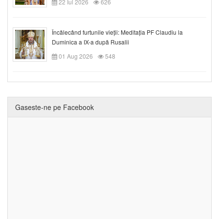
22 Iul 2026
626
Încălecând furtunile vieții: Meditația PF Claudiu la
Duminica a IX-a după Rusalii
01 Aug 2026
548
Gaseste-ne pe Facebook