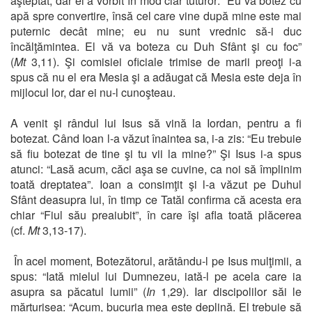
aşteptat, dar el a vorbit în mod clar tuturor: “Eu vă botez cu
apă spre convertire, însă cel care vine după mine este mai
puternic decât mine; eu nu sunt vrednic să-i duc
încălţămintea. El vă va boteza cu Duh Sfânt şi cu foc”
(
Mt
3,11). Şi comisiei oficiale trimise de marii preoţi i-a
spus că nu el era Mesia şi a adăugat că Mesia este deja în
mijlocul lor, dar ei nu-l cunoşteau.
A venit şi rândul lui Isus să vină la Iordan, pentru a fi
botezat. Când Ioan l-a văzut înaintea sa, i-a zis: “Eu trebuie
să fiu botezat de tine şi tu vii la mine?” Şi Isus i-a spus
atunci: “Lasă acum, căci aşa se cuvine, ca noi să împlinim
toată dreptatea”. Ioan a consimţit şi l-a văzut pe Duhul
Sfânt deasupra lui, în timp ce Tatăl confirma că acesta era
chiar “Fiul său preaiubit”, în care îşi afla toată plăcerea
(cf.
Mt
3,13-17).
În acel moment, Botezătorul, arătându-l pe Isus mulţimii, a
spus: “Iată mielul lui Dumnezeu, iată-l pe acela care ia
asupra sa păcatul lumii” (
In
1,29). Iar discipolilor săi le
mărturisea: “Acum, bucuria mea este deplină. El trebuie să