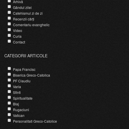
Arhivă
Gândul zilei
Catehismul zi de zi
Recenzii cărți
Comentariu evanghelic
Video
Curia
Contact
CATEGORII ARTICOLE
Papa Francisc
Biserica Greco-Catolica
PF Claudiu
Varia
Sfinti
Spiritualitate
Blaj
Rugaciuni
Vatican
Personalitati Greco-Catolice