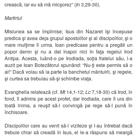
crească, iar eu să mă micşorez” (
In
3,29-30).
Martiriul
Misiunea sa se împlinise; Isus din Nazaret îşi începuse
predica şi avea deja grupul apostolilor şi al discipolilor, şi o
mare mulţime îl urma. Ioan predicase pentru a pregăti un
popor demn şi nu a dat înapoi nici în faţa regelui Irod
Antipa. Acesta, luând-o pe Irodiada, soţia fratelui său, l-a
auzit pe Ioan Botezătorul spunând: “Nu-ţi este permis să o
ai!” Dacă voiau să ia parte la banchetul mântuirii, şi regele,
şi curtea sa trebuiau să-şi schimbe viaţa.
Evanghelia relatează (cf.
Mt
14,1-12;
Lc
7,18-30) că Irod, în
fond, îl admira pe acest profet, dar Irodiada, care îl ura din
toată inima, a reuşit să-l convingă pe rege să-l pună în
închisoare.
Discipolilor care au venit să-l viziteze şi l-au întrebat dacă
trebuie chiar să creadă în Isus, el le-a răspuns să meargă