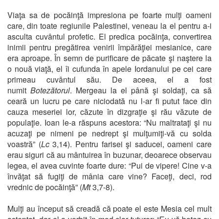
Viaţa sa de pocăinţă impresiona pe foarte mulţi oameni
care, din toate regiunile Palestinei, veneau la el pentru a-i
asculta cuvântul profetic. El predica pocăinţa, convertirea
inimii pentru pregătirea venirii împărăţiei mesianice, care
era aproape. În semn de purificare de păcate şi naştere la
o nouă viaţă, el îi cufunda în apele Iordanului pe cei care
primeau cuvântul său. De aceea, el a fost
numit
Botezătorul
. Mergeau la el până şi soldaţi, ca să
ceară un lucru pe care niciodată nu l-ar fi putut face din
cauza meseriei lor, căzute în dizgraţie şi rău văzute de
populaţie. Ioan le-a răspuns acestora: “Nu maltrataţi şi nu
acuzaţi pe nimeni pe nedrept şi mulţumiţi-vă cu solda
voastră” (
Lc
3,14). Pentru farisei şi saducei, oameni care
erau siguri că au mântuirea în buzunar, deoarece observau
legea, el avea cuvinte foarte dure: “Pui de vipere! Cine v-a
învăţat să fugiţi de mânia care vine? Faceţi, deci, rod
vrednic de pocăinţă” (
Mt
3,7-8).
Mulţi au început să creadă că poate el este Mesia cel mult