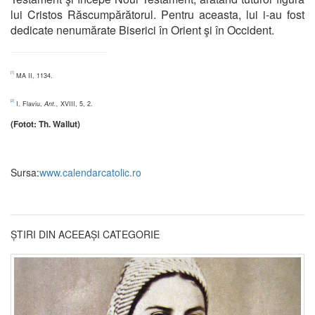
lui Cristos Răscumpărătorul. Pentru aceasta, lui i-au fost
dedicate nenumărate Biserici în Orient şi în Occident.
[1]
MA II, 1134.
[2]
I. Flaviu,
Ant.,
XVIII, 5, 2.
(Fotot: Th. Wallut)
Sursa:
www.calendarcatolic.ro
ȘTIRI DIN ACEEAȘI CATEGORIE