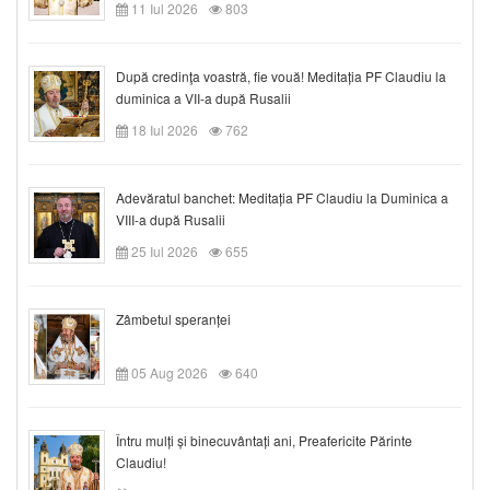
11 Iul 2026
803
După credinţa voastră, fie vouă! Meditația PF Claudiu la
duminica a VII-a după Rusalii
18 Iul 2026
762
Adevăratul banchet: Meditația PF Claudiu la Duminica a
VIII-a după Rusalii
25 Iul 2026
655
Zâmbetul speranței
05 Aug 2026
640
Întru mulți și binecuvântați ani, Preafericite Părinte
Claudiu!