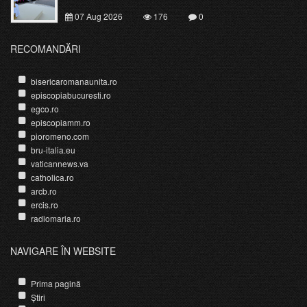
07 Aug 2026
176
0
RECOMANDĂRI
bisericaromanaunita.ro
episcopiabucuresti.ro
egco.ro
episcopiamm.ro
pioromeno.com
bru-italia.eu
vaticannews.va
catholica.ro
arcb.ro
ercis.ro
radiomaria.ro
NAVIGARE ÎN WEBSITE
Prima pagină
Știri