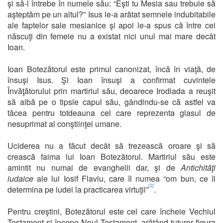
şi să-l întrebe în numele său: “Eşti tu Mesia sau trebuie să
aşteptăm pe un altul?” Isus le-a arătat semnele indubitabile
ale faptelor sale mesianice şi apoi le-a spus că între cei
născuţi din femeie nu a existat nici unul mai mare decât
Ioan.
Ioan Botezătorul este primul canonizat, încă în viaţă, de
însuşi Isus. Şi Ioan însuşi a confirmat cuvintele
Învăţătorului prin martiriul său, deoarece Irodiada a reuşit
să aibă pe o tipsie capul său, gândindu-se că astfel va
tăcea pentru totdeauna cel care reprezenta glasul de
nesuprimat al conştiinţei umane.
Uciderea nu a făcut decât să trezească oroare şi să
crească faima lui Ioan Botezătorul. Martiriul său este
amintit nu numai de evanghelii dar, şi de
Antichităţi
iudaice
ale lui Iosif Flaviu, care îl numea “om bun, ce îi
[2]
determina pe iudei la practicarea virtuţii”
.
Pentru creştini, Botezătorul este cel care încheie Vechiul
Testament şi începe Noul Testament, arătând tuturor figura