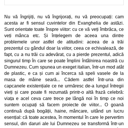
Nu vă îngrijiți, nu vă îngrijorați, nu vă preocupați: cam
acesta ar fi sensul cuvintelor din Evanghelia de astăzi.
Sunt orientate toate înspre viitor: cu ce vă veți îmbrăca, ce
veți mânca etc. Și înțelegem de aceea una dintre
problemele unor astfel de atitudini: aceea de a trăi
prezentul cu gândul doar la viitor, ceea ce echivalează, de
fapt, cu a nu trăi cu adevărat, cu a pierde prezentul, adică
singurul timp în care se poate împlini întâlnirea noastră cu
Dumnezeu. Cum spunea un exeget italian, într-un mod atât
de plastic, e ca și cum ai încerca să speli vasele de la
masa de mâine seară... Cădem astfel într-una din
capcanele existențiale ce ne urmăresc de-a lungul întregii
vieți și care poate fi rezumată printr-o altă frază celebră:
viața e acel ceva care trece pe lângă noi în timp ce noi
suntem ocupați să facem proiecte de viitor... O goană
continuă după bogății, haine, mâncare, uitând un lucru
esențial: că toate acestea, în momentul în care le pervertim
sensul, din daruri ale lui Dumnezeu se transformă într-un