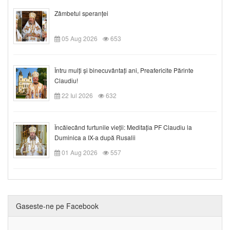
Zâmbetul speranței
05 Aug 2026
653
Întru mulți și binecuvântați ani, Preafericite Părinte
Claudiu!
22 Iul 2026
632
Încălecând furtunile vieții: Meditația PF Claudiu la
Duminica a IX-a după Rusalii
01 Aug 2026
557
Gaseste-ne pe Facebook