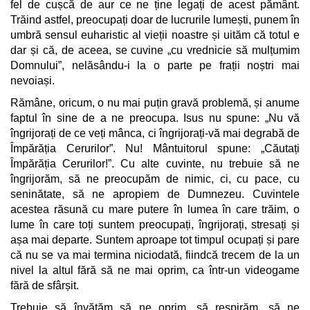
fel de cușcă de aur ce ne ține legați de acest pământ.
Trăind astfel, preocupați doar de lucrurile lumești, punem în
umbră sensul euharistic al vieții noastre și uităm că totul e
dar și că, de aceea, se cuvine „cu vrednicie să mulțumim
Domnului”, nelăsându-i la o parte pe frații noștri mai
nevoiași.
Rămâne, oricum, o nu mai puțin gravă problemă, și anume
faptul în sine de a ne preocupa. Isus nu spune: „Nu vă
îngrijorați de ce veți mânca, ci îngrijorați-vă mai degrabă de
Împărăția Cerurilor”. Nu! Mântuitorul spune: „Căutați
Împărăția Cerurilor!”. Cu alte cuvinte, nu trebuie să ne
îngrijorăm, să ne preocupăm de nimic, ci, cu pace, cu
seninătate, să ne apropiem de Dumnezeu. Cuvintele
acestea răsună cu mare putere în lumea în care trăim, o
lume în care toți suntem preocupați, îngrijorați, stresați și
așa mai departe. Suntem aproape tot timpul ocupați și pare
că nu se va mai termina niciodată, fiindcă trecem de la un
nivel la altul fără să ne mai oprim, ca într-un videogame
fără de sfârșit.
Trebuie să învățăm să ne oprim, să respirăm, să ne