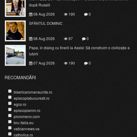
după Rusalii
08 Aug 2026
190
0
SFÂNTUL DOMINIC
08 Aug 2026
97
0
Papa, în dialog cu tinerii la Assisi: Să construim o civilizație a
iubirii
07 Aug 2026
190
0
RECOMANDĂRI
bisericaromanaunita.ro
episcopiabucuresti.ro
egco.ro
episcopiamm.ro
pioromeno.com
bru-italia.eu
vaticannews.va
catholica.ro