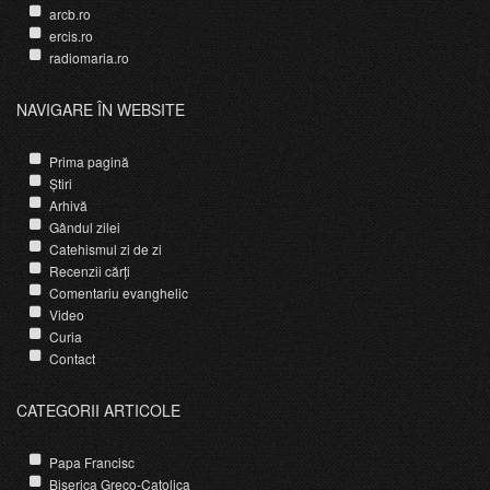
arcb.ro
ercis.ro
radiomaria.ro
NAVIGARE ÎN WEBSITE
Prima pagină
Știri
Arhivă
Gândul zilei
Catehismul zi de zi
Recenzii cărți
Comentariu evanghelic
Video
Curia
Contact
CATEGORII ARTICOLE
Papa Francisc
Biserica Greco-Catolica