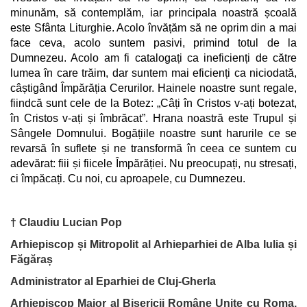
minunăm, să contemplăm, iar principala noastră școală
este Sfânta Liturghie. Acolo învățăm să ne oprim din a mai
face ceva, acolo suntem pasivi, primind totul de la
Dumnezeu. Acolo am fi catalogați ca ineficienți de către
lumea în care trăim, dar suntem mai eficienți ca niciodată,
câștigând Împărăția Cerurilor. Hainele noastre sunt regale,
fiindcă sunt cele de la Botez: „Câți în Cristos v-ați botezat,
în Cristos v-ați și îmbrăcat”. Hrana noastră este Trupul și
Sângele Domnului. Bogățiile noastre sunt harurile ce se
revarsă în suflete și ne transformă în ceea ce suntem cu
adevărat: fiii și fiicele Împărăției. Nu preocupați, nu stresați,
ci împăcați. Cu noi, cu aproapele, cu Dumnezeu.
† Claudiu Lucian Pop
Arhiepiscop și Mitropolit al Arhieparhiei de Alba Iulia și
Făgăraș
Administrator al Eparhiei de Cluj-Gherla
Arhiepiscop Major al Bisericii Române Unite cu Roma,