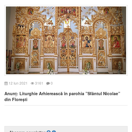
12 Iun 2021
3161
0
Anunț: Liturghie Arhierească în parohia ”Sfântul Nicolae”
din Florești