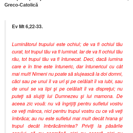
Greco-Catolică
Ev Mt 6,22-33.
Luminătorul trupului este ochiul; de va fi ochiul tău
curat, tot trupul tău va fi luminat. Iar de va fi ochiul tău
rău, tot trupul tău va fi întunecat. Deci, dacă lumina
care e în tine este întuneric, dar întunericul cu cât
mai mult! Nimeni nu poate să slujească la doi domni,
căci sau pe unul îl va urî şi pe celălalt îl va iubi, sau
de unul se va lipi şi pe celălalt îl va dispreţui; nu
puteţi să slujiţi lui Dumnezeu şi lui mamona. De
aceea zic vouă: nu vă îngrijiţi pentru sufletul vostru
ce veţi mânca, nici pentru trupul vostru cu ce vă veţi
îmbrăca; au nu este sufletul mai mult decât hrana şi
trupul decât îmbrăcămintea? Priviţi la păsările