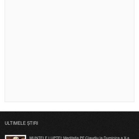
ULTIMELE ȘTIRI
MUNTELE LUPTEI: Meditația PF Claudiu la Duminica a X-a