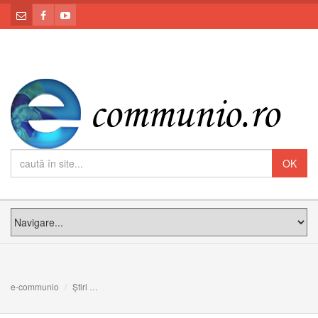
e-communio
Știri
NU STRESAȚI, CI ÎMPĂCAȚI: Meditația PF Claudiu la Dumi