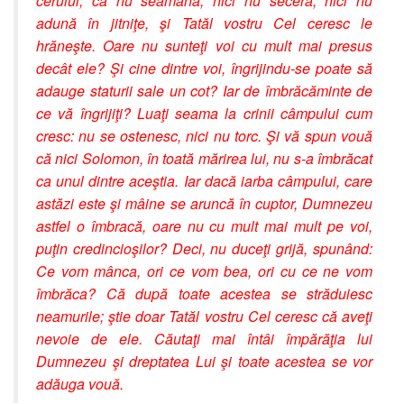
cerului, că nu seamănă, nici nu seceră, nici nu
adună în jitniţe, şi Tatăl vostru Cel ceresc le
hrăneşte. Oare nu sunteţi voi cu mult mai presus
decât ele? Şi cine dintre voi, îngrijindu-se poate să
adauge staturii sale un cot? Iar de îmbrăcăminte de
ce vă îngrijiţi? Luaţi seama la crinii câmpului cum
cresc: nu se ostenesc, nici nu torc. Şi vă spun vouă
că nici Solomon, în toată mărirea lui, nu s-a îmbrăcat
ca unul dintre aceştia. Iar dacă iarba câmpului, care
astăzi este şi mâine se aruncă în cuptor, Dumnezeu
astfel o îmbracă, oare nu cu mult mai mult pe voi,
puţin credincioşilor? Deci, nu duceţi grijă, spunând:
Ce vom mânca, ori ce vom bea, ori cu ce ne vom
îmbrăca? Că după toate acestea se străduiesc
neamurile; ştie doar Tatăl vostru Cel ceresc că aveţi
nevoie de ele. Căutaţi mai întâi împărăţia lui
Dumnezeu şi dreptatea Lui şi toate acestea se vor
adăuga vouă.