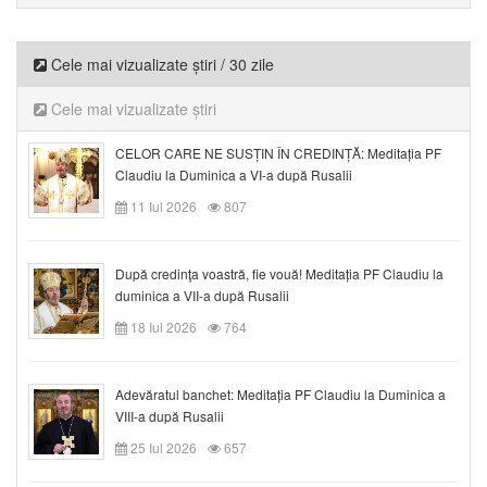
Cele mai vizualizate știri / 30 zile
Cele mai vizualizate știri
CELOR CARE NE SUSȚIN ÎN CREDINȚĂ: Meditația PF
Claudiu la Duminica a VI-a după Rusalii
11 Iul 2026
807
După credinţa voastră, fie vouă! Meditația PF Claudiu la
duminica a VII-a după Rusalii
18 Iul 2026
764
Adevăratul banchet: Meditația PF Claudiu la Duminica a
VIII-a după Rusalii
25 Iul 2026
657