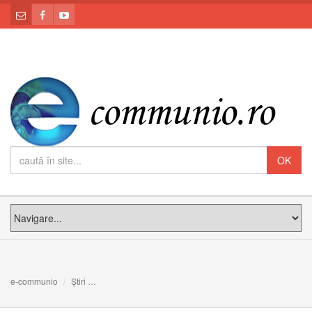
e-communio
Știri
Papa, membrilor ROACO: În timp ce alții distrug prezentul, 