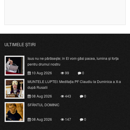
ULTIMELE ȘTIRI
Isus nu ne părăsește; în El vom găsi pacea, lumina și forța
pentru drumul nostru
10 Aug 2026
99
0
MUNTELE LUPTEI: Meditația PF Claudiu la Duminica a X-a
după Rusalii
08 Aug 2026
443
0
SFÂNTUL DOMINIC
08 Aug 2026
147
0