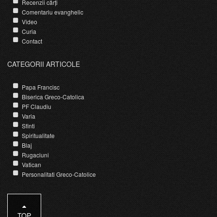
Recenzii cărți
Comentariu evanghelic
Video
Curia
Contact
CATEGORII ARTICOLE
Papa Francisc
Biserica Greco-Catolica
PF Claudiu
Varia
Sfinti
Spiritualitate
Blaj
Rugaciuni
Vatican
Personalitati Greco-Catolice
TOP