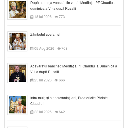
După credinţa voastră, fie vouă! Meditația PF Claudiu la
duminica a VII-a după Rusalii
18 Iul 2026
773
Zâmbetul speranței
05 Aug 2026
708
Adevăratul banchet: Meditația PF Claudiu la Duminica a
VIII-a după Rusalii
25 Iul 2026
666
Întru mulți și binecuvântați ani, Preafericite Părinte
Claudiu!
22 Iul 2026
642