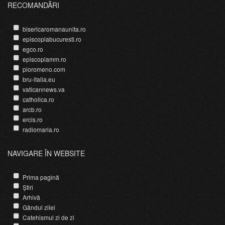
RECOMANDĂRI
bisericaromanaunita.ro
episcopiabucuresti.ro
egco.ro
episcopiamm.ro
pioromeno.com
bru-italia.eu
vaticannews.va
catholica.ro
arcb.ro
ercis.ro
radiomaria.ro
NAVIGARE ÎN WEBSITE
Prima pagină
Știri
Arhivă
Gândul zilei
Catehismul zi de zi