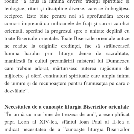
rodnic ”a adus la lumină diverse tradiții spirituale și
teologice, rituri și discipline diverse, care se îmbogățesc
reciproc. Este bine pentru noi să aprofundăm aceste
comori împreună cu milioanele de frați și surori catolici
orientali, sperând la progresul spre o unitate deplină cu
toate Bisericile orientale. Toate Bisericile orientale antice
ne readuc la originile credinței, fac să strălucească
lumina harului prin liturgii dense de sacralitate,
manifestă în cultul preamăririi misterul lui Dumnezeu
care trebuie adorat, mărturisesc puterea rugăciunii de
mijlocire și oferă conținuturi spirituale care umplu inima
de uimire și de recunoaștere pentru frumusețea pe care o
dezvăluie”.
Necesitatea de a cunoaște liturgia Bisericilor orientale
”În urmă cu mai bine de treizeci de ani”, a exemplificat
papa Leon al XIV-lea, sfântul Ioan Paul al II-lea a
indicat necesitatea de a ”cunoaște liturgia Bisericilor