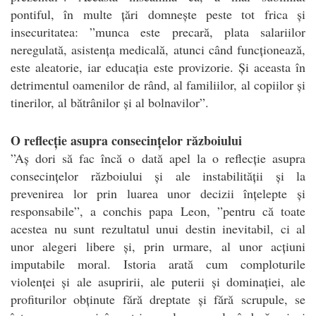
pontiful, în multe țări domnește peste tot frica și
insecuritatea: ”munca este precară, plata salariilor
neregulată, asistența medicală, atunci când funcționează,
este aleatorie, iar educația este provizorie. Și aceasta în
detrimentul oamenilor de rând, al familiilor, al copiilor și
tinerilor, al bătrânilor și al bolnavilor”.
O reflecție asupra consecințelor războiului
”Aș dori să fac încă o dată apel la o reflecție asupra
consecințelor războiului și ale instabilității și la
prevenirea lor prin luarea unor decizii înțelepte și
responsabile”, a conchis papa Leon, ”pentru că toate
acestea nu sunt rezultatul unui destin inevitabil, ci al
unor alegeri libere și, prin urmare, al unor acțiuni
imputabile moral. Istoria arată cum comploturile
violenței și ale asupririi, ale puterii și dominației, ale
profiturilor obținute fără dreptate și fără scrupule, se