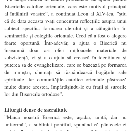
Bisericile catolice orientale, care este motivul principal
al întâlnirii voastre”, a continuat Leon al XIV-lea, ”știu
că de data aceasta v-ați concentrat reflecțiile asupra unui
subiect specific: formarea clerului și a călugărilor în
seminariile și colegiile orientale. Cred că a fost o alegere
foarte oportună. Într-adevăr, a ajuta o Biserică nu
înseamnă doar a-i oferi mijloacele materiale de
subzistență, ci și a o ajuta să crească în identitatea și
puterea sa de evanghelizare, care se bazează pe formarea
de miniștri, chemați să răspândească bogățiile sale
spirituale. Iar comunitățile catolice orientale păstrează
multe dintre acestea, împărtășindu-le cu frații și surorile
lor din Bisericile ortodoxe”.
Liturgii dense de sacralitate
”Maica noastră Biserică este, așadar, unită, dar nu
uniformă”, a subliniat pontiful, spunând că pântecele ei