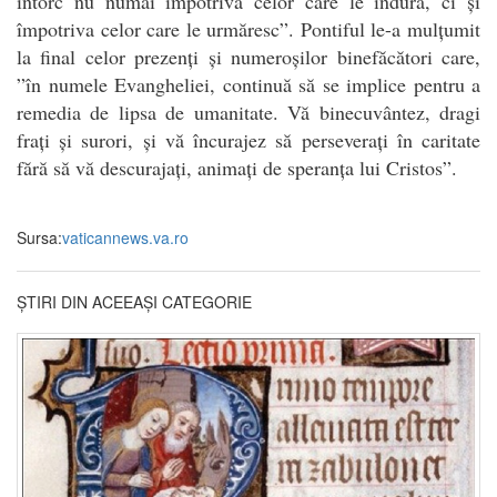
întorc nu numai împotriva celor care le îndură, ci și
împotriva celor care le urmăresc”. Pontiful le-a mulțumit
la final celor prezenți și numeroșilor binefăcători care,
”în numele Evangheliei, continuă să se implice pentru a
remedia de lipsa de umanitate. Vă binecuvântez, dragi
frați și surori, și vă încurajez să perseverați în caritate
fără să vă descurajați, animați de speranța lui Cristos”.
Sursa:
vaticannews.va.ro
ȘTIRI DIN ACEEAȘI CATEGORIE