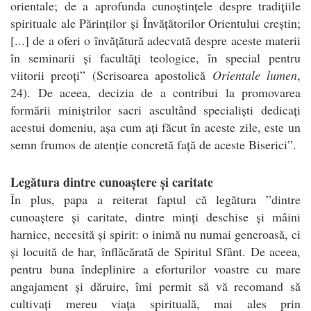
orientale; de ​​a aprofunda cunoștințele despre tradițiile
spirituale ale Părinților și Învățătorilor Orientului creștin;
[...] de a oferi o învățătură adecvată despre aceste materii
în seminarii și facultăți teologice, în special pentru
viitorii preoți” (Scrisoarea apostolică
Orientale lumen
,
24). De aceea, decizia de a contribui la promovarea
formării miniștrilor sacri ascultând specialiști dedicați
acestui domeniu, așa cum ați făcut în aceste zile, este un
semn frumos de atenție concretă față de aceste Biserici”.
Legătura dintre cunoaștere și caritate
În plus, papa a reiterat faptul că legătura ”dintre
cunoaștere și caritate, dintre minți deschise și mâini
harnice, necesită și spirit: o inimă nu numai generoasă, ci
și locuită de har, înflăcărată de Spiritul Sfânt. De aceea,
pentru buna îndeplinire a eforturilor voastre cu mare
angajament și dăruire, îmi permit să vă recomand să
cultivați mereu viața spirituală, mai ales prin