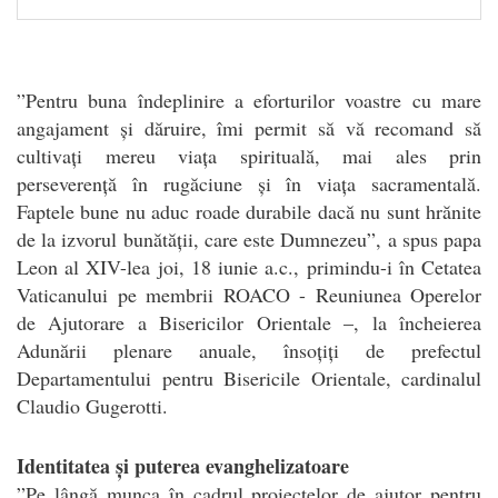
”Pentru buna îndeplinire a eforturilor voastre cu mare
angajament și dăruire, îmi permit să vă recomand să
cultivați mereu viața spirituală, mai ales prin
perseverență în rugăciune și în viața sacramentală.
Faptele bune nu aduc roade durabile dacă nu sunt hrănite
de la izvorul bunătății, care este Dumnezeu”, a spus papa
Leon al XIV-lea joi, 18 iunie a.c., primindu-i în Cetatea
Vaticanului pe membrii ROACO - Reuniunea Operelor
de Ajutorare a Bisericilor Orientale –, la încheierea
Adunării plenare anuale, însoțiți de prefectul
Departamentului pentru Bisericile Orientale, cardinalul
Claudio Gugerotti.
Identitatea și puterea evanghelizatoare
”Pe lângă munca în cadrul proiectelor de ajutor pentru