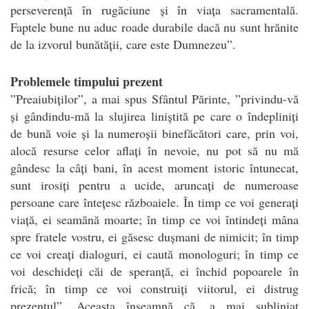
perseverență în rugăciune și în viața sacramentală.
Faptele bune nu aduc roade durabile dacă nu sunt hrănite
de la izvorul bunătății, care este Dumnezeu”.
Problemele timpului prezent
”Preaiubiților”, a mai spus Sfântul Părinte, ”privindu-vă
și gândindu-mă la slujirea liniștită pe care o îndepliniți
de bună voie și la numeroșii binefăcători care, prin voi,
alocă resurse celor aflați în nevoie, nu pot să nu mă
gândesc la câți bani, în acest moment istoric întunecat,
sunt irosiți pentru a ucide, aruncați de numeroase
persoane care întețesc războaiele. În timp ce voi generați
viață, ei seamănă moarte; în timp ce voi întindeți mâna
spre fratele vostru, ei găsesc dușmani de nimicit; în timp
ce voi creați dialoguri, ei caută monologuri; în timp ce
voi deschideți căi de speranță, ei închid popoarele în
frică; în timp ce voi construiți viitorul, ei distrug
prezentul”. Aceasta înseamnă că, a mai subliniat