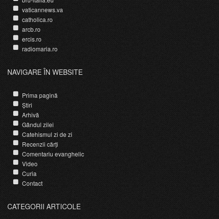
vaticannews.va
catholica.ro
arcb.ro
ercis.ro
radiomaria.ro
NAVIGARE ÎN WEBSITE
Prima pagină
Știri
Arhivă
Gândul zilei
Catehismul zi de zi
Recenzii cărți
Comentariu evanghelic
Video
Curia
Contact
CATEGORII ARTICOLE