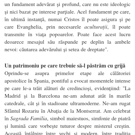
un fundament adevărat și profund, care nu este ideologic
și nici bazat pe interese parțiale. Acel fundament pe care,
în ultimă instanță, numai Cristos îl poate asigura și pe
care Evanghelia, prin necesarele
aculturații
, îl poate
transmite în viața popoarelor. Poate face acest lucru
deoarece mesajul său răspunde pe deplin la ambele
nevoi: căutarea adevărului și setea de dreptate".
Un patrimoniu pe care trebuie să-l păstrăm cu grijă
Oprindu-se asupra primelor etape ale călătoriei
apostolice în Spania, pontiful a evocat momentele intense
pe care le-a trăit alături de credincioși, evidențiind: "La
Madrid și la Barcelona ne-am adunat atât în marile
catedrale, cât și în stadioane ultramoderne. Ne-am rugat
Sfântul Rozariu în Abația de la Montserrat. Am celebrat
în
Sagrada Familia
, simbol maiestuos, simfonie de piatră
și lumină care vorbește tuturor despre misterul creștin.
Această întâlnire între vechi și modern, între tradiția