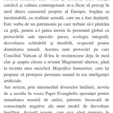
catolică și cultura contemporană m-a făcut să percep în
mod direct caracterul propriu al Europei, bogăția sa
inestimabilă, ca realitate actuală, care nu a fost depășită.
Este vorba de un patrimoniu pe care trebuie să-l păstrăm
cu grijă, pentru a-l putea investi în prezentul global cu
provocările sale epocale: pacea, ecologia integrală,
dezvoltarea echitabilă și durabilă, respectul pentru
demnitatea umană. Acestea sunt provocări pe care
Conciliul Vatican al II-lea le recunoscuse deja în mod
clar și asupra cărora a revenit Magisteriul ulterior, până
la recenta mea enciclică
Magnifica humanitas
, care își
propune să protejeze persoana umană în era inteligenței
artificiale.
Am sesizat, prin intermediul diverselor întâlniri, nevoia
de a asculta în vocea Papei Evanghelia speranței pentru
umanitatea noastră de astăzi, puternic încercată de
consecințele negative ale unui model de dezvoltare
înșelător. Această nevoie, care și-a găsit expresia în