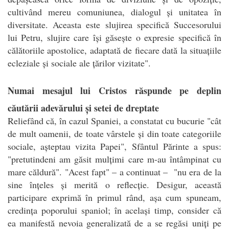
cultivând mereu comuniunea, dialogul și unitatea în
diversitate. Aceasta este slujirea specifică Succesorului
lui Petru, slujire care își găsește o expresie specifică în
călătoriile apostolice, adaptată de fiecare dată la situațiile
ecleziale și sociale ale țărilor vizitate".
Numai mesajul lui Cristos răspunde pe deplin
căutării adevărului și setei de dreptate
Reliefând că, în cazul Spaniei, a constatat cu bucurie "cât
de mult oamenii, de toate vârstele și din toate categoriile
sociale, așteptau vizita Papei", Sfântul Părinte a spus:
"pretutindeni am găsit mulțimi care m-au întâmpinat cu
mare căldură". "Acest fapt" – a continuat – "nu era de la
sine înțeles și merită o reflecție. Desigur, această
participare exprimă în primul rând, așa cum spuneam,
credința poporului spaniol; în același timp, consider că
ea manifestă nevoia generalizată de a se regăsi uniți pe