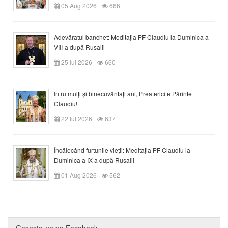
05 Aug 2026
666
Adevăratul banchet: Meditația PF Claudiu la Duminica a
VIII-a după Rusalii
25 Iul 2026
660
Întru mulți și binecuvântați ani, Preafericite Părinte
Claudiu!
22 Iul 2026
637
Încălecând furtunile vieții: Meditația PF Claudiu la
Duminica a IX-a după Rusalii
01 Aug 2026
562
Gaseste-ne pe Facebook