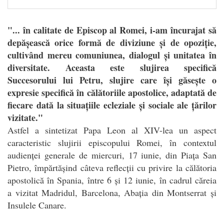
"... în calitate de Episcop al Romei, i-am încurajat să
depășească orice formă de diviziune și de opoziție,
cultivând mereu comuniunea, dialogul și unitatea în
diversitate. Aceasta este slujirea specifică
Succesorului lui Petru, slujire care își găsește o
expresie specifică în călătoriile apostolice, adaptată de
fiecare dată la situațiile ecleziale și sociale ale țărilor
vizitate."
Astfel a sintetizat Papa Leon al XIV-lea un aspect
caracteristic slujirii episcopului Romei, în contextul
audienței generale de miercuri, 17 iunie, din Piața San
Pietro, împărtășind câteva reflecții cu privire la călătoria
apostolică în Spania, între 6 și 12 iunie, în cadrul căreia
a vizitat Madridul, Barcelona, Abația din Montserrat și
Insulele Canare.