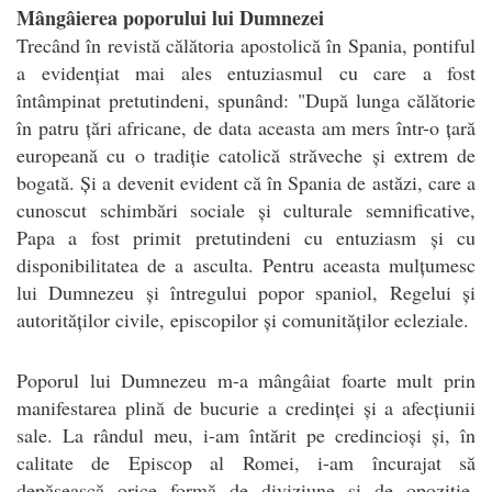
Mângâierea poporului lui Dumnezei
Trecând în revistă călătoria apostolică în Spania, pontiful
a evidențiat mai ales entuziasmul cu care a fost
întâmpinat pretutindeni, spunând: "După lunga călătorie
în patru țări africane, de data aceasta am mers într-o țară
europeană cu o tradiție catolică străveche și extrem de
bogată. Și a devenit evident că în Spania de astăzi, care a
cunoscut schimbări sociale și culturale semnificative,
Papa a fost primit pretutindeni cu entuziasm și cu
disponibilitatea de a asculta. Pentru aceasta mulțumesc
lui Dumnezeu și întregului popor spaniol, Regelui și
autorităților civile, episcopilor și comunităților ecleziale.
Poporul lui Dumnezeu m-a mângâiat foarte mult prin
manifestarea plină de bucurie a credinței și a afecțiunii
sale. La rândul meu, i-am întărit pe credincioși și, în
calitate de Episcop al Romei, i-am încurajat să
depășească orice formă de diviziune și de opoziție,