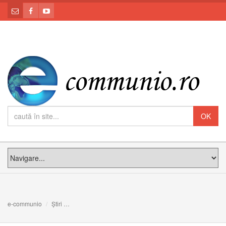
e-communio
Știri
Numai mesajul lui Cristos răspunde pe deplin căutării ad