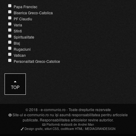
Papa Francisc
Biserica Greco-Catolica
PF Claudiu
Varia
Sfinti
Spiritualitate
Blaj
Rugaciuni
Vatican
Personalitati Greco-Catolice
TOP
© 2018 -
e-communio.ro
- Toate drepturile rezervate
Site-ul e-communio.ro nu își asumă responsabilitatea pentru articolele
publicate. Responsabilitatea articolelor revine autorilor.
Platformă realizată de Andrei Man
Design grafic
,
stiluri CSS
,
codificare HTML
:
MEDIAGRANDESIGN