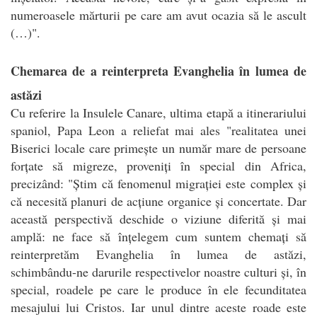
numeroasele mărturii pe care am avut ocazia să le ascult
(…)".
Chemarea de a reinterpreta Evanghelia în lumea de
astăzi
Cu referire la Insulele Canare, ultima etapă a itinerariului
spaniol, Papa Leon a reliefat mai ales "realitatea unei
Biserici locale care primește un număr mare de persoane
forțate să migreze, proveniți în special din Africa,
precizând: "Știm că fenomenul migrației este complex și
că necesită planuri de acțiune organice și concertate. Dar
această perspectivă deschide o viziune diferită și mai
amplă: ne face să înțelegem cum suntem chemați să
reinterpretăm Evanghelia în lumea de astăzi,
schimbându-ne darurile respectivelor noastre culturi și, în
special, roadele pe care le produce în ele fecunditatea
mesajului lui Cristos. Iar unul dintre aceste roade este