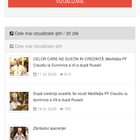
Cele mai vizualizate știri / 30 zile
Cele mai vizualizate știri
CELOR CARE NE SUSȚIN ÎN CREDINȚĂ: Meditația PF
Claudiu la Duminica a VI-a după Rusalii
11 Iul 2026
813
După credinţa voastră, fie vouă! Meditația PF Claudiu la
duminica a VII-a după Rusalii
18 Iul 2026
765
Zâmbetul speranței