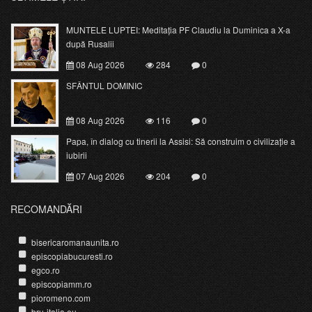
MUNTELE LUPTEI: Meditația PF Claudiu la Duminica a X-a
după Rusalii
08 Aug 2026
284
0
SFÂNTUL DOMINIC
08 Aug 2026
116
0
Papa, în dialog cu tinerii la Assisi: Să construim o civilizație a
iubirii
07 Aug 2026
204
0
RECOMANDĂRI
bisericaromanaunita.ro
episcopiabucuresti.ro
egco.ro
episcopiamm.ro
pioromeno.com
bru-italia.eu