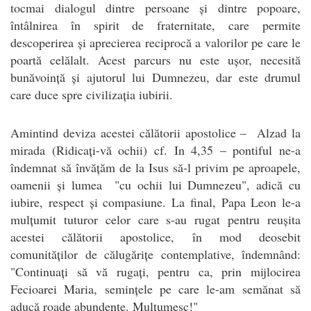
tocmai dialogul dintre persoane și dintre popoare,
întâlnirea în spirit de fraternitate, care permite
descoperirea și aprecierea reciprocă a valorilor pe care le
poartă celălalt. Acest parcurs nu este ușor, necesită
bunăvoință și ajutorul lui Dumnezeu, dar este drumul
care duce spre civilizația iubirii.
Amintind deviza acestei călătorii apostolice – Alzad la
mirada (Ridicați-vă ochii) cf. In 4,35 – pontiful ne-a
îndemnat să învățăm de la Isus să-l privim pe aproapele,
oamenii și lumea "cu ochii lui Dumnezeu", adică cu
iubire, respect și compasiune. La final, Papa Leon le-a
mulțumit tuturor celor care s-au rugat pentru reușita
acestei călătorii apostolice, în mod deosebit
comunităților de călugărițe contemplative, îndemnând:
"Continuați să vă rugați, pentru ca, prin mijlocirea
Fecioarei Maria, semințele pe care le-am semănat să
aducă roade abundente. Mulțumesc!"