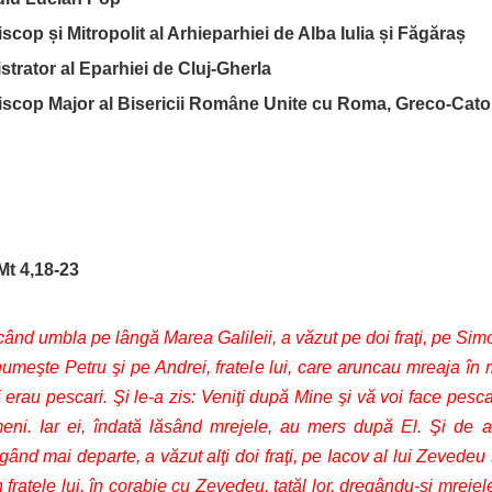
scop și Mitropolit al Arhieparhiei de Alba Iulia și Făgăraș
trator al Eparhiei de Cluj-Gherla
iscop Major al Bisericii Române Unite cu Roma, Greco-Cato
Mt 4,18-23
ând umbla pe lângă Marea Galileii, a văzut pe doi fraţi, pe Sim
umeşte Petru şi pe Andrei, fratele lui, care aruncau mreaja în 
 erau pescari. Şi le-a zis: Veniţi după Mine şi vă voi face pesca
eni. Iar ei, îndată lăsând mrejele, au mers după El. Şi de a
ând mai departe, a văzut alţi doi fraţi, pe Iacov al lui Zevedeu 
 fratele lui, în corabie cu Zevedeu, tatăl lor, dregându-şi mrejele