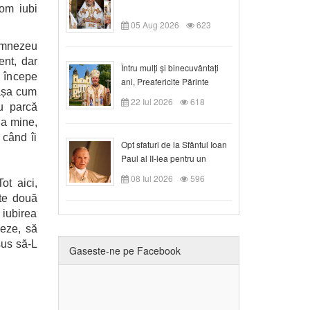
om iubi
05 Aug 2026
623
Dumnezeu
ent, dar
Întru mulți și binecuvântați
, începe
ani, Preafericite Părinte
așa cum
Claudiu!
22 Iul 2026
618
u parcă
la mine,
 când îi
Opt sfaturi de la Sfântul Ioan
Paul al II-lea pentru un
creștin
08 Iul 2026
596
t aici,
ste două
iubirea
neze, să
sus să-L
Gaseste-ne pe Facebook