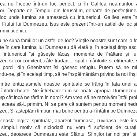
ea nu începe într-un loc perfect, ci în Galilea neamurilor,
or. Departe de Templul din Ierusalim, departe de perfecțiune
 loc unde lumina se amestecă cu întunericul, Galilea este î
i Fiului lui Dumnezeu. Isus este prezent într-un astfel de loc și 
rimii ucenici.
 ne sună familiar un astfel de loc? Viețile noastre sunt cam la fel
e în care lumina lui Dumnezeu dă viață și în același timp asc
e întunericul își găsește lăcaș; momente de înălțare și iu
u și concomitent, câte trădări...; spații mântuite și eliberate, ș
e porcii din Ghenizaret își găsesc refugiu. Putem să ne m
du-ne, și în același timp, să ne înspăimântăm privind la noi înși
intre entuziasmele noastre spirituale se frâng în fața unei a
ți întortocheate. Ne întrebăm: cum se poate apropia Dumnezeu
imp cât încă ne târâm în noroi? Am vrea să ne rezolvăm întâi pr
ă aceea să-L primim. Ni se pare că suntem pentru moment ned
u. Și așteptăm timpuri mai bune pentru a-l întâlni pe Dumneze
ceastă logică spirituală, aparent frumoasă, cuvioasă, este îns
 simplul motiv că niciodată nu vom fi suficient de curați
u, deoarece Dumnezeu este Sfântul Sfinților iar noi praf și