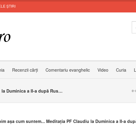
LE ȘTIRI
I
nia
Recenzii cărți
Comentariu evanghelic
Video
Curia
L
Sa-L iubim așa cum suntem... Meditația PF Claudiu la Duminica a II-a după Rusalii
e-
bim așa cum suntem... Meditația PF Claudiu la Duminica a II-a dup