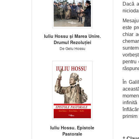
Dacă a
niciod
Mesajul
este pr
chiar a
Iuliu Hossu și Marea Unire.
chemar
Drumul Rezoluției
suntem
De Gelu Hossu
vorbeșt
pentru 
răspund
În Gal
această
moment
infinit
înflăcă
primim 
Iuliu Hossu. Epistole
Pastorale
† Clau