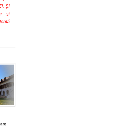
l. Şi
or şi
toată
care