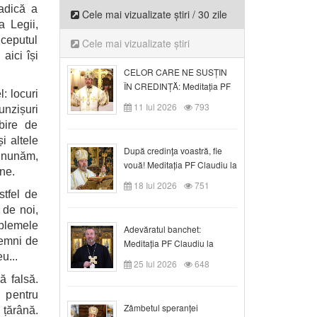
 adică a
Cele mai vizualizate știri / 30 zile
a Legii,
nceputul
Cele mai vizualizate știri
aici își
CELOR CARE NE SUSȚIN
ÎN CREDINȚĂ: Meditația PF
: locuri
Claudiu la Duminica a VI-a
11 Iul 2026
793
unzișuri
după Rusalii
bire de
i altele
După credinţa voastră, fie
inunăm,
vouă! Meditația PF Claudiu la
ne.
duminica a VII-a după Rusalii
18 Iul 2026
751
stfel de
 de noi,
oblemele
Adevăratul banchet:
emni de
Meditația PF Claudiu la
u...
Duminica a VIII-a după
25 Iul 2026
648
Rusalii
ă falsă.
 pentru
Zâmbetul speranței
 țărână.