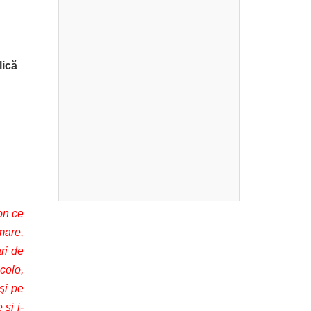
lică
on ce
mare,
ri de
colo,
şi pe
 şi i-