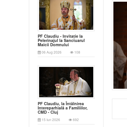
PF Claudiu - Invitație la
Pelerinajul la Sanctuarul
Maicii Domnului
06 Aug 2026
108
PF Claudiu, la Întâlnirea
Intereparhială a Familiilor,
CMD - Cluj
15 Iun 2026
692