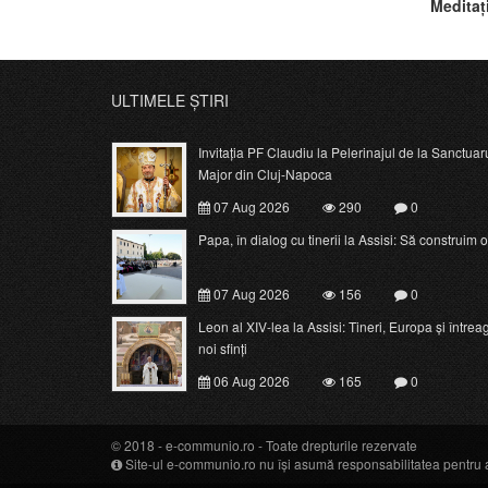
Meditaț
XXX-a d
ULTIMELE ȘTIRI
Invitația PF Claudiu la Pelerinajul de la Sanctuar
Major din Cluj-Napoca
07 Aug 2026
290
0
Papa, în dialog cu tinerii la Assisi: Să construim o c
07 Aug 2026
156
0
Leon al XIV-lea la Assisi: Tineri, Europa și întrea
noi sfinți
06 Aug 2026
165
0
© 2018 -
e-communio.ro
- Toate drepturile rezervate
Site-ul e-communio.ro nu își asumă responsabilitatea pentru art