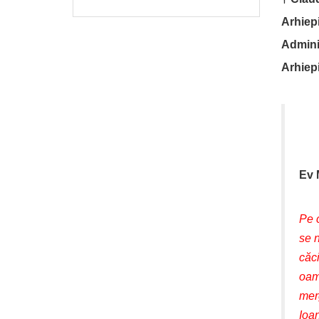
Arhiepi
Adminis
Arhiep
Ev 
Pe c
se n
căci
oam
merg
Ioan