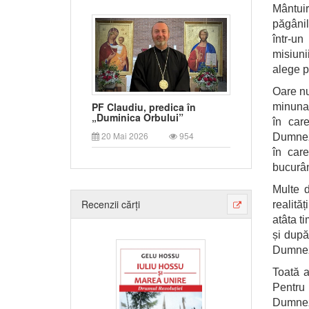
Mântuir
păgânil
într-un
misiuni
alege p
Oare nu
PF Claudiu, predica în
minunat
„Duminica Orbului”
în car
20 Mai 2026
954
Dumneze
în car
bucurân
Multe d
Recenzii cărți
realită
atâta t
și dup
Dumneze
Toată a
Pentru
Dumneze