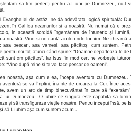
șteptăm să fim perfecți pentru a-l iubi pe Dumnezeu, nu-l v
ată.
 Evangheliei de astăzi ne dă adevărata logică spirituală: 
ezent în Galilea neamurilor și a noastră. Nu numai că e prez
colo, în această sordidă îngemănare de întuneric și lumină
ea noastră. Vine și ne caută acolo unde locuim. Ne cheamă 
: așa pescari, așa vameși, așa păcătoși cum suntem. Petr
e pentru noi toți atunci când spune: “Doamne depărtează-te de 
că sunt om păcătos”. Iar Isus, în mod cert ne vorbește tuturor
e: “Vino după mine și te voi face pescar de oameni”.
ilea noastră, așa cum e ea, începe aventura cu Dumnezeu. To
 aventură se va împlini, înainte de urcarea la Cer. Între ace
e, avem un arc de timp binecuvântat în care să “exersăm” 
ă a lui Dumnezeu. O iubire ce singură este capabilă să lumi
reze și să transfigureze viețile noastre. Pentru început însă, pe I
și să-L iubim așa cum suntem acum...
diu Lucian Pop