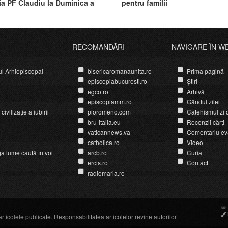
ia PF Claudiu la Duminica a
pentru familii
upă Rusalii
RECOMANDĂRI
NAVIGARE ÎN W
ul Arhiepiscopal
bisericaromanaunita.ro
Prima pagină
episcopiabucuresti.ro
Știri
egco.ro
Arhivă
episcopiamm.ro
Gândul zilei
ivilizație a iubirii
pioromeno.com
Catehismul zi d
bru-italia.eu
Recenzii cărți
vaticannews.va
Comentariu ev
catholica.ro
Video
ga lume caută în voi
arcb.ro
Curia
ercis.ro
Contact
radiomaria.ro
icolele publicate. Responsabilitatea articolelor revine autorilor.