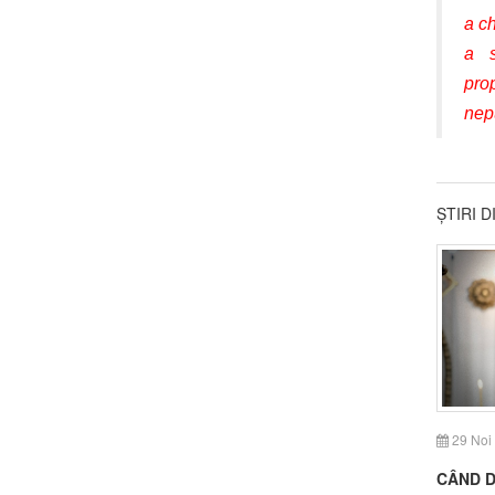
a ch
a s
pro
nepu
ȘTIRI 
29 Noi
CÂND D