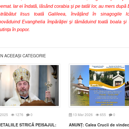
emat. Iar ei îndată, lăsând corabia şi pe tatăl lor, au mers după E
trăbătut Iisus toată Galileea, învăţând în sinagogile l
povăduind Evanghelia împărăţiei şi tămăduind toată boala şi 
tinţa în popor.
DIN ACEEAȘI CATEGORIE
 2025
1276
0
13 Mar 2026
655
0
ETALIILE STRICĂ PEISAJUL:
ANUNȚ: Calea Crucii de vinde