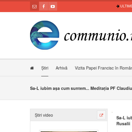
ULTIME
Știri
Arhivă
Vizita Papei Francisc în Româ
Știri video
Sa-L iu
Rusalii