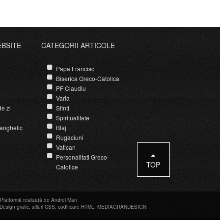
EBSITE
CATEGORII ARTICOLE
Papa Francisc
Biserica Greco-Catolica
PF Claudiu
Varia
e zi
Sfinti
Spiritualitate
anghelic
Blaj
Rugaciuni
Vatican
Personalitati Greco-
TOP
Catolice
Platformă realizată de Andrei Man
Design grafic
,
stiluri CSS
,
codificare HTML
:
MEDIAGRANDESIGN