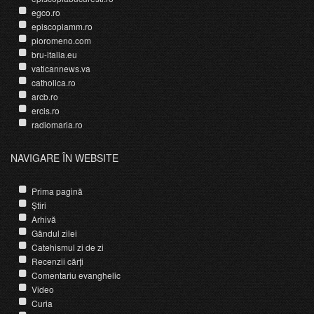
egco.ro
episcopiamm.ro
pioromeno.com
bru-italia.eu
vaticannews.va
catholica.ro
arcb.ro
ercis.ro
radiomaria.ro
NAVIGARE ÎN WEBSITE
Prima pagină
Știri
Arhivă
Gândul zilei
Catehismul zi de zi
Recenzii cărți
Comentariu evanghelic
Video
Curia