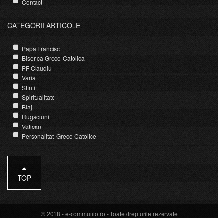
Contact
CATEGORII ARTICOLE
Papa Francisc
Biserica Greco-Catolica
PF Claudiu
Varia
Sfinti
Spiritualitate
Blaj
Rugaciuni
Vatican
Personalitati Greco-Catolice
TOP
© 2018 -
e-communio.ro
- Toate drepturile rezervate