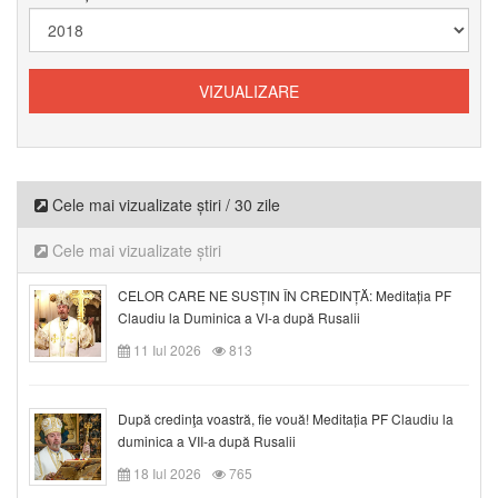
Cele mai vizualizate știri / 30 zile
Cele mai vizualizate știri
CELOR CARE NE SUSȚIN ÎN CREDINȚĂ: Meditația PF
Claudiu la Duminica a VI-a după Rusalii
11 Iul 2026
813
După credinţa voastră, fie vouă! Meditația PF Claudiu la
duminica a VII-a după Rusalii
18 Iul 2026
765