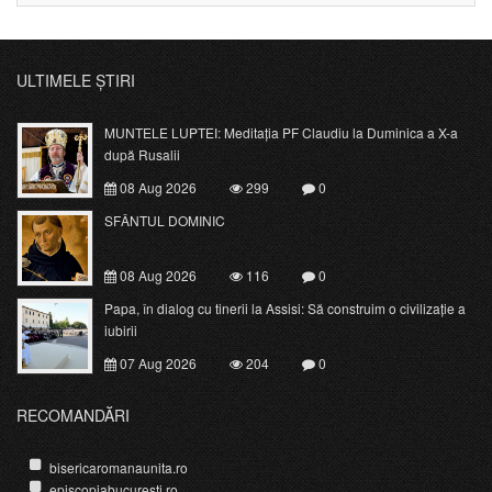
ULTIMELE ȘTIRI
MUNTELE LUPTEI: Meditația PF Claudiu la Duminica a X-a
după Rusalii
08 Aug 2026
299
0
SFÂNTUL DOMINIC
08 Aug 2026
116
0
Papa, în dialog cu tinerii la Assisi: Să construim o civilizație a
iubirii
07 Aug 2026
204
0
RECOMANDĂRI
bisericaromanaunita.ro
episcopiabucuresti.ro