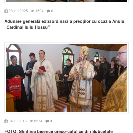
28 Ian 2025
1694
0
Adunare generală extraordinară a preoților cu ocazia Anului
„Cardinal Iuliu Hossu”
04 Iul 2018
8374
0
FOTO: Sfințirea bisericii greco-catolice din Subcetate