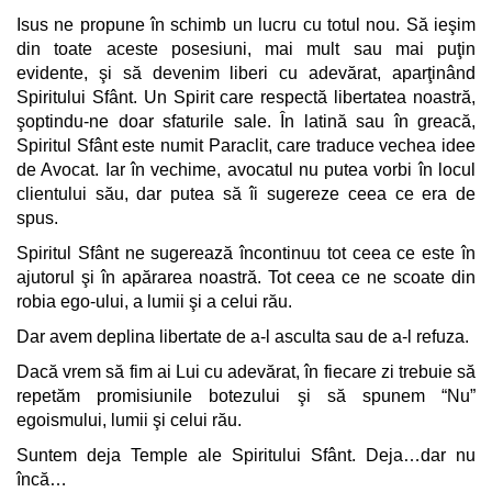
Isus ne propune în schimb un lucru cu totul nou. Să ieşim
din toate aceste posesiuni, mai mult sau mai puţin
evidente, şi să devenim liberi cu adevărat, aparţinând
Spiritului Sfânt. Un Spirit care respectă libertatea noastră,
şoptindu-ne doar sfaturile sale. În latină sau în greacă,
Spiritul Sfânt este numit Paraclit, care traduce vechea idee
de Avocat. Iar în vechime, avocatul nu putea vorbi în locul
clientului său, dar putea să îi sugereze ceea ce era de
spus.
Spiritul Sfânt ne sugerează încontinuu tot ceea ce este în
ajutorul şi în apărarea noastră. Tot ceea ce ne scoate din
robia ego-ului, a lumii şi a celui rău.
Dar avem deplina libertate de a-l asculta sau de a-l refuza.
Dacă vrem să fim ai Lui cu adevărat, în fiecare zi trebuie să
repetăm promisiunile botezului şi să spunem “Nu”
egoismului, lumii şi celui rău.
Suntem deja Temple ale Spiritului Sfânt. Deja…dar nu
încă…