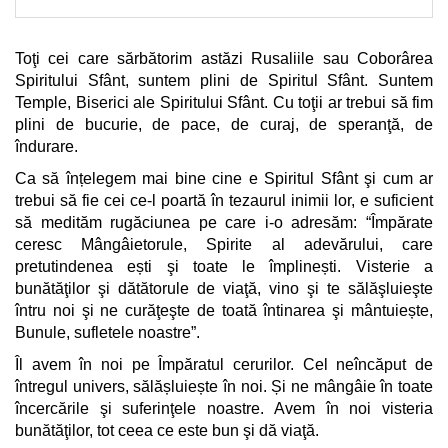
Toţi cei care sărbătorim astăzi Rusaliile sau Coborârea
Spiritului Sfânt, suntem plini de Spiritul Sfânt. Suntem
Temple, Biserici ale Spiritului Sfânt. Cu toţii ar trebui să fim
plini de bucurie, de pace, de curaj, de speranţă, de
îndurare.
Ca să înțelegem mai bine cine e Spiritul Sfânt şi cum ar
trebui să fie cei ce-l poartă în tezaurul inimii lor, e suficient
să medităm rugăciunea pe care i-o adresăm: “Împărate
ceresc Mângâietorule, Spirite al adevărului, care
pretutindenea ești şi toate le împlinești. Visterie a
bunătăţilor şi dătătorule de viaţă, vino şi te sălăşluieşte
întru noi şi ne curăţeşte de toată întinarea şi mântuiește,
Bunule, sufletele noastre”.
Îl avem în noi pe Împăratul cerurilor. Cel neîncăput de
întregul univers, sălășluiește în noi. Și ne mângâie în toate
încercările şi suferinţele noastre. Avem în noi visteria
bunătăţilor, tot ceea ce este bun şi dă viaţă.