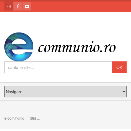
e-communio
Știri
Deja... şi nu încă. Meditația PF Claudiu la Duminica Cobor