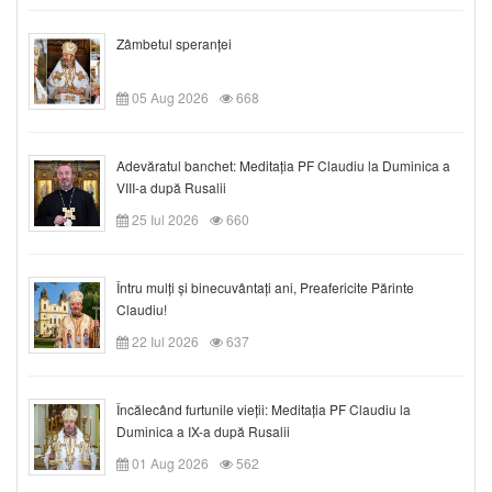
Zâmbetul speranței
05 Aug 2026
668
Adevăratul banchet: Meditația PF Claudiu la Duminica a
VIII-a după Rusalii
25 Iul 2026
660
Întru mulți și binecuvântați ani, Preafericite Părinte
Claudiu!
22 Iul 2026
637
Încălecând furtunile vieții: Meditația PF Claudiu la
Duminica a IX-a după Rusalii
01 Aug 2026
562