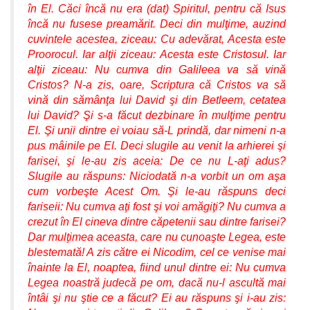
în El. Căci încă nu era (dat) Spiritul, pentru că Isus
încă nu fusese preamărit. Deci din mulţime, auzind
cuvintele acestea, ziceau: Cu adevărat, Acesta este
Proorocul. Iar alţii ziceau: Acesta este Cristosul. Iar
alţii ziceau: Nu cumva din Galileea va să vină
Cristos? N-a zis, oare, Scriptura că Cristos va să
vină din sămânţa lui David şi din Betleem, cetatea
lui David? Şi s-a făcut dezbinare în mulţime pentru
El. Şi unii dintre ei voiau să-L prindă, dar nimeni n-a
pus mâinile pe El. Deci slugile au venit la arhierei şi
farisei, şi le-au zis aceia: De ce nu L-aţi adus?
Slugile au răspuns: Niciodată n-a vorbit un om aşa
cum vorbeşte Acest Om. Şi le-au răspuns deci
fariseii: Nu cumva aţi fost şi voi amăgiţi? Nu cumva a
crezut în El cineva dintre căpetenii sau dintre farisei?
Dar mulţimea aceasta, care nu cunoaşte Legea, este
blestemată! A zis către ei Nicodim, cel ce venise mai
înainte la El, noaptea, fiind unul dintre ei: Nu cumva
Legea noastră judecă pe om, dacă nu-l ascultă mai
întâi şi nu ştie ce a făcut? Ei au răspuns şi i-au zis: