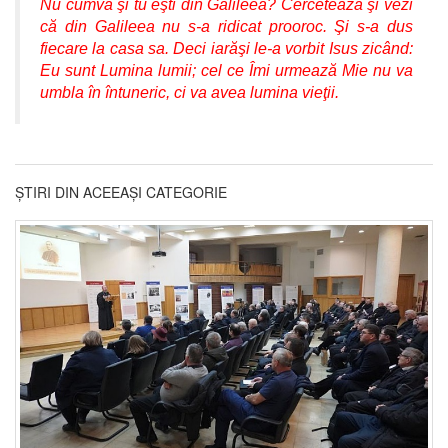
Nu cumva şi tu eşti din Galileea? Cercetează şi vezi
că din Galileea nu s-a ridicat prooroc. Şi s-a dus
fiecare la casa sa. Deci iarăşi le-a vorbit Isus zicând:
Eu sunt Lumina lumii; cel ce Îmi urmează Mie nu va
umbla în întuneric, ci va avea lumina vieţii.
ȘTIRI DIN ACEEAȘI CATEGORIE