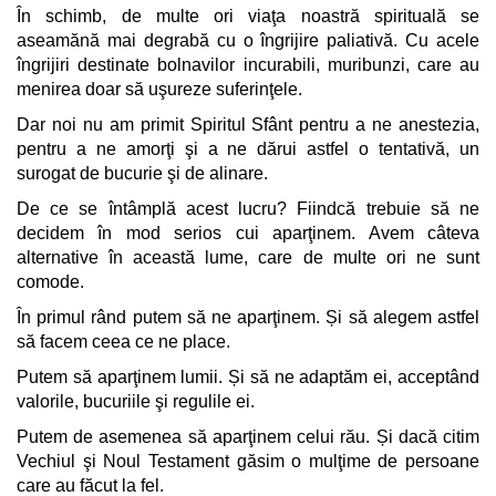
În schimb, de multe ori viaţa noastră spirituală se
aseamănă mai degrabă cu o îngrijire paliativă. Cu acele
îngrijiri destinate bolnavilor incurabili, muribunzi, care au
menirea doar să uşureze suferinţele.
Dar noi nu am primit Spiritul Sfânt pentru a ne anestezia,
pentru a ne amorţi şi a ne dărui astfel o tentativă, un
surogat de bucurie şi de alinare.
De ce se întâmplă acest lucru? Fiindcă trebuie să ne
decidem în mod serios cui aparţinem. Avem câteva
alternative în această lume, care de multe ori ne sunt
comode.
În primul rând putem să ne aparţinem. Și să alegem astfel
să facem ceea ce ne place.
Putem să aparţinem lumii. Și să ne adaptăm ei, acceptând
valorile, bucuriile şi regulile ei.
Putem de asemenea să aparţinem celui rău. Și dacă citim
Vechiul şi Noul Testament găsim o mulţime de persoane
care au făcut la fel.