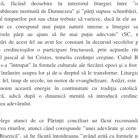
ică, făcând deosebire în interiorul liturgiei între ”
bătoare instituită de Dumnezeu” și ”părți supuse schimbării,
l timpurilor pot sau chiar trebuie să varieze, dacă în ele au
te ce corespund mai puțin naturii interne a liturgiei s
tivele părți au ajuns să fie mai puțin adecvate” (SC, n
ri de acest fel au avut loc constant în decursul secolelor 
 credincioșilor o participare fructuoasă, prin acțiunile rit
l pascal al lui Cristos, temelia credinței creștine. Cultul Bi
 s-a ”întrupat” în formele culturale ale fiecărei epoci și a fost
 înrâurire asupra lor și de-a dreptul să le transforme. Liturgia
t fel, timp de secole, un motor de evanghelizare. Astăzi, este
nnoim această energie în continuitate cu tradiția catolică
ică, adică după o dinamică menită să introducă credinci
tea adevărului.
elege atunci de ce Părinții conciliari au făcut recomand
rea riturilor, atunci când corespunde ”unei adevărate și certe u
Biserică”, să fie făcută întotdeauna ”având grijă ca formele no