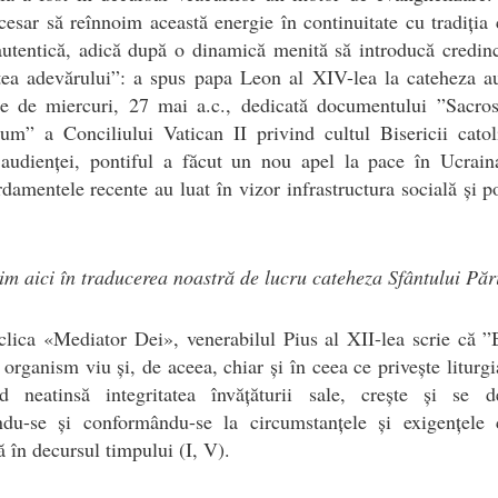
cesar să reînnoim această energie în continuitate cu tradiția 
autentică, adică după o dinamică menită să introducă credinc
tea adevărului”: a spus papa Leon al XIV-lea la cateheza a
le de miercuri, 27 mai a.c., dedicată documentului ”Sacro
um” a Conciliului Vatican II privind cultul Bisericii cato
l audienței, pontiful a făcut un nou apel la pace în Ucrain
amentele recente au luat în vizor infrastructura socială și p
im aici în traducerea noastră de lucru cateheza Sfântului Păr
clica «Mediator Dei», venerabilul Pius al XII-lea scrie că ”
 organism viu și, de aceea, chiar și în ceea ce privește liturgi
nd neatinsă integritatea învățăturii sale, crește și se de
ndu-se și conformându-se la circumstanțele și exigențele 
ă în decursul timpului (I, V).