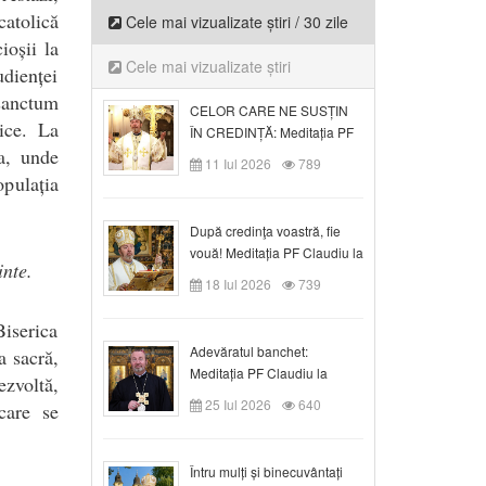
catolică
Cele mai vizualizate știri / 30 zile
ioșii la
Cele mai vizualizate știri
udienței
sanctum
CELOR CARE NE SUSȚIN
lice. La
ÎN CREDINȚĂ: Meditația PF
a, unde
Claudiu la Duminica a VI-a
11 Iul 2026
789
după Rusalii
opulația
După credinţa voastră, fie
vouă! Meditația PF Claudiu la
inte.
duminica a VII-a după Rusalii
18 Iul 2026
739
Biserica
Adevăratul banchet:
a sacră,
Meditația PF Claudiu la
zvoltă,
Duminica a VIII-a după
25 Iul 2026
640
care se
Rusalii
Întru mulți și binecuvântați