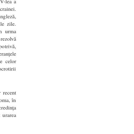
IV-lea a
rainei.
ngleză,
le zile.
în urma
 rezolvă
otrivă,
eranțele
le celor
crotirii
r recent
Roma, în
credința
t urarea