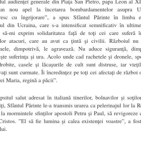
lul audienței generale din Piața San Pietro, papa Leon al X
un nou apel la încetarea bombardamentelor asupra Uc
esc cu îngrijorare”, a spus Sfântul Părinte în limba e
ul din Ucraina, care s-a intensificat semnificativ în ultime
 să-mi exprim solidaritatea față de toți cei care suferă 
lor atacuri, care au avut ca țintă și civilii. Războiul nu
mele, dimpotrivă, le agravează. Nu aduce siguranță, dimp
ște suferința și ura. Acolo unde cad rachetele și dronele, sp
robite, casele și lăcașurile de cult sunt distruse, iar vieți
ați sunt curmate. Îi încredințez pe toți cei afectați de război o
ei Maria, regină a păcii”.
psitul salut adresat în italiană tinerilor, bolnavilor și soțilo
iți, Sfântul Părinte le-a transmis urarea ca pelerinajul lor la 
 la mormintele sfinților apostoli Petru și Paul, să revigoreze 
Cristos. ”El să fie lumina și calea existenței voastre”, a fos
lui.