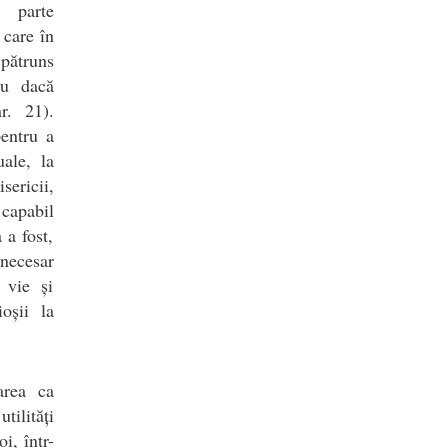
o parte
 care în
 pătruns
au dacă
r. 21).
pentru a
uale, la
sericii,
 capabil
 a fost,
 necesar
 vie și
oșii la
area ca
tilități
i, într-