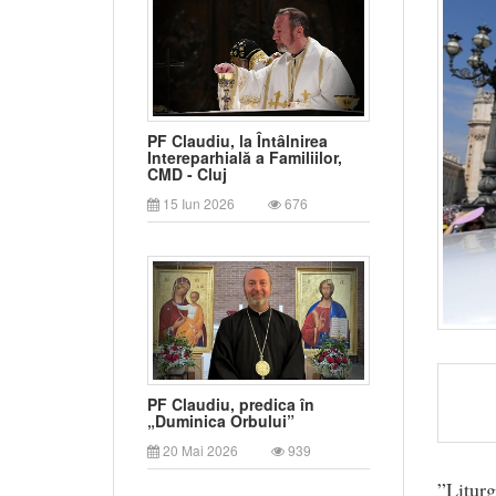
PF Claudiu, la Întâlnirea
Intereparhială a Familiilor,
CMD - Cluj
15 Iun 2026
676
PF Claudiu, predica în
„Duminica Orbului”
20 Mai 2026
939
”Liturg