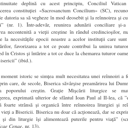
tinuitate deplină cu acest principiu, Conciliul Vatican
ucerea constituției «Sacrosanctum Concilium» (SC), recuno
de datoria sa să vegheze în mod deosebit și la reînnoirea și cu
ei” (nr. 1). Într-adevăr, reunirea adunării conciliare și-
rea necontenită a vieții creștine în rândul credincioșilor, 
e la necesitățile epocii noastre a acelor instituții care sun
rilor, favorizarea a tot ce poate contribui la unirea tuturo
ed în Cristos și întărire a tot ce duce la chemarea tuturor oame
sericii” (ibid.).
 moment istoric se simțea mult necesitatea unei reînnoiri a 
 prin care, de secole, Biserica săvârșise preamărirea lui Dum
rea poporului creștin. Grație Mișcării liturgice se mat
erea, exprimată ulterior de sfântul Ioan Paul al II-lea, că ”
ă foarte strânsă și organică între reînnoirea liturgiei și re
i vieți a Bisericii. Biserica nu doar că acționează, dar se expri
e și din liturgie își alimentează puterile pentru viață” (sc
cae Cenae
, nr. 13).