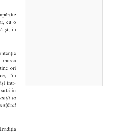
mpărțite
ar, cu o
ă și, în
ntenție
u marea
ține ori
ce, ”în
și într-
oartă în
anții la
ntifical
Tradiția