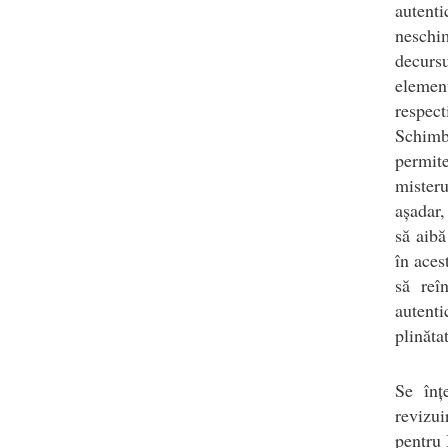
autent
neschim
decursu
elemen
respec
Schimbă
permite
misteru
așadar,
să aibă
în aces
să reî
autent
plinăta
Se înț
revizui
pentru 