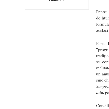
Pentru 
de litu
formulă
același
Papa B
”progr
tradiți
se con
realita
un anum
sine ch
Simpozi
Liturgi
Concili