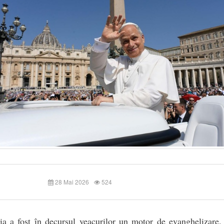
28 Mai 2026
524
ia a fost în decursul veacurilor un motor de evanghelizare.