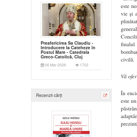
este ne
vie și 
plinăta
genera
Concili
Preafericirea Sa Claudiu -
finalu
Introducere la Cateheze în
bombard
Postul Mare - Catedrala
Greco-Catolică, Cluj
civilă.
06 Mar 2026
1702
Vă ofer
În enci
Recenzii cărți
este un
păstrâ
adaptâ
prezint