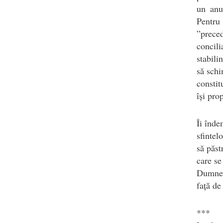
un anu
Pentru 
”preced
concili
stabili
să schi
consti
își pro
Îi înde
sfintelo
să păst
care se
Dumneze
față de
***