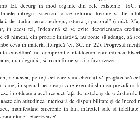
mit fel, decurg în mod organic din cele existente” (SC, n
binele întregii Bisericii, orice reformă trebuie să fie înt
ată de studiu serios teologic, istoric și pastoral” (ibid.). Mag
ar, în acest fel, îndeamnă să se evite dezorientarea credinc
nd că nimeni, din proprie inițiativă, nu poate să adauge, să sc
mbe ceva în materia liturgică (cf. SC, nr. 22). Progresul menț
tuția conciliară nu compromite nicidecum comuniunea biseri
pune, mai degrabă, să o confirme și să o favorizeze.
mn, de aceea, pe toți cei care sunt chemați să pregătească ce
r taine, în special pe preoții care exercită slujirea prezidării l
reze întotdeauna acel respect față de textele și de orânduirile l
 naște din atitudinea interioară de disponibilitate și de încredin
u, manifestând smerenie în fața măreției sale și fidelitate
 comuniunea bisericească.