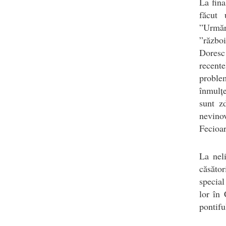
La fina
făcut 
”Urmăr
”război
Doresc
recente
proble
înmulțe
sunt zd
nevinov
Fecioar
La neli
căsător
special
lor în 
pontifu