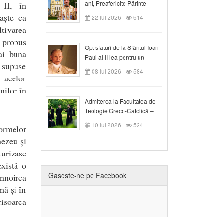
ani, Preafericite Părinte
 II, în
Claudiu!
aște ca
22 Iul 2026
614
ltivarea
a propus
Opt sfaturi de la Sfântul Ioan
mai buna
Paul al II-lea pentru un
t supuse
creștin
08 Iul 2026
584
r acelor
nilor în
Admiterea la Facultatea de
Teologie Greco-Catolică –
Departamentul Blaj în anul
10 Iul 2026
524
formelor
universitar 2026/2027
nezeu și
urizase
există o
Gaseste-ne pe Facebook
înnoirea
mă și în
risoarea