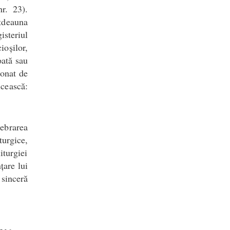
r. 23).
otdeauna
isteriul
ioșilor,
oată sau
ionat de
cească:
lebrarea
iturgice,
iturgiei
țare lui
 sinceră