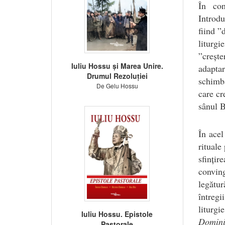
În con
Introd
fiind ”
liturgi
”crește
Iuliu Hossu și Marea Unire.
adaptar
Drumul Rezoluției
schimbă
De Gelu Hossu
care cr
sânul Bi
În acel
rituale
sfinți
conving
legătur
întregi
liturgi
Iuliu Hossu. Epistole
Domini
Pastorale