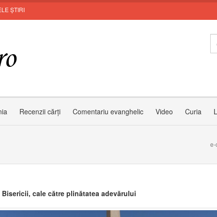
LE ȘTIRI
Zâmbe
nia
Recenzii cărți
Comentariu evanghelic
Video
Curia
L
e-
 Bisericii, cale către plinătatea adevărului