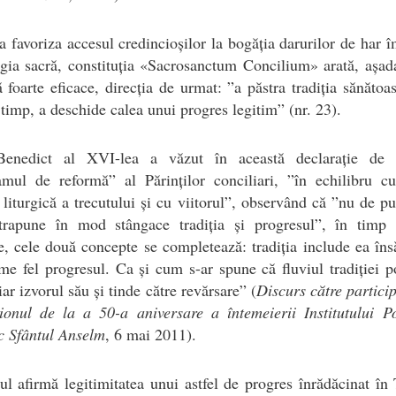
a favoriza accesul credincioșilor la bogăția darurilor de har î
rgia sacră, constituția «Sacrosanctum Concilium» arată, așad
 foarte eficace, direcția de urmat: ”a păstra tradiția sănătoas
 timp, a deschide calea unui progres legitim” (nr. 23).
enedict al XVI-lea a văzut în această declarație de i
amul de reformă” al Părinților conciliari, ”în echilibru c
e liturgică a trecutului și cu viitorul”, observând că ”nu de pu
trapune în mod stângace tradiția și progresul”, în timp 
te, cele două concepte se completează: tradiția include ea însă
e fel progresul. Ca și cum s-ar spune că fluviul tradiției p
iar izvorul său și tinde către revărsare” (
Discurs către particip
onul de la a 50-a aniversare a întemeierii Institutului Po
c Sfântul Anselm
, 6 mai 2011).
ul afirmă legitimitatea unui astfel de progres înrădăcinat în 