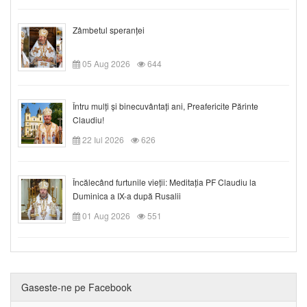
Zâmbetul speranței
05 Aug 2026
644
Întru mulți și binecuvântați ani, Preafericite Părinte
Claudiu!
22 Iul 2026
626
Încălecând furtunile vieții: Meditația PF Claudiu la
Duminica a IX-a după Rusalii
01 Aug 2026
551
Gaseste-ne pe Facebook