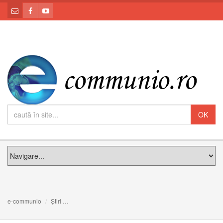
e-communio
Știri
Copiii din Arhieparhia de Alba Iulia și Făgăraș și Eparhia