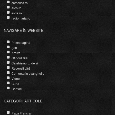
catholica.ro
arcb.ro
ercis.ro
radiomaria.ro
NAVIGARE ÎN WEBSITE
Prima pagină
Știri
Arhivă
Gândul zilei
Catehismul zi de zi
Recenzii cărți
Comentariu evanghelic
Video
Curia
Contact
CATEGORII ARTICOLE
Papa Francisc