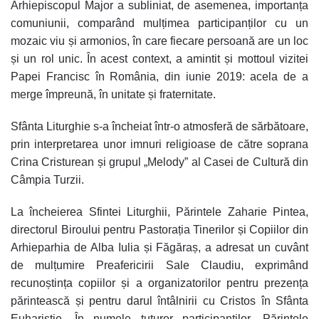
Arhiepiscopul Major a subliniat, de asemenea, importanța
comuniunii, comparând mulțimea participanților cu un
mozaic viu și armonios, în care fiecare persoană are un loc
și un rol unic. În acest context, a amintit și mottoul vizitei
Papei Francisc în România, din iunie 2019: acela de a
merge împreună, în unitate și fraternitate.
Sfânta Liturghie s-a încheiat într-o atmosferă de sărbătoare,
prin interpretarea unor imnuri religioase de către soprana
Crina Cristurean și grupul „Melody” al Casei de Cultură din
Câmpia Turzii.
La încheierea Sfintei Liturghii, Părintele Zaharie Pintea,
directorul Biroului pentru Pastorația Tinerilor și Copiilor din
Arhieparhia de Alba Iulia și Făgăraș, a adresat un cuvânt
de mulțumire Preafericirii Sale Claudiu, exprimând
recunoștința copiilor și a organizatorilor pentru prezența
părintească și pentru darul întâlnirii cu Cristos în Sfânta
Euharistie. În numele tuturor participanților, Părintele