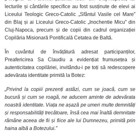
lecturile și cântările specifice au fost susținute de elevi ai
Liceului Teologic Greco-Catolic „Sfântul Vasile cel Mare”
din Blaj și ai Liceului Greco-Catolic „Inochentie Micu” din
Cluj-Napoca, precum și de copii din cadrul organizației
Copilăria Misionară Pontificală Cetatea de Baltă.
În cuvântul de învățătură adresat participanților,
Preafericirea Sa Claudiu a evidențiat frumusețea și
autenticitatea copilăriei, invitându-i pe toți să redescopere
adevărata identitate primită la Botez:
„Privind la copiii prezenți astăzi, cum se joacă, cum se
bucură și cum se roagă, ne aducem aminte de adevărata
noastră identitate. Viața ne așază pe umeri multe demnități
și responsabilități trecătoare, însă cea mai înaltă demnitate
rămâne aceea de fii și fiice ale lui Dumnezeu, primită prin
haina albă a Botezului.”