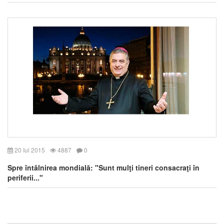
20 Iul 2015
4887
0
Spre întâlnirea mondială: "Sunt mulţi tineri consacraţi în
periferii..."