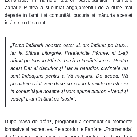
Zaharie Pintea a subliniat angajamentul de a duce mai
departe în familii și comunități bucuria și mărturia acestei
întâlniri cu Domnul:
„Tema întâlnirii noastre este: «L-am întâlnit pe Isus»,
iar la Sfânta Liturghie, Preafericite Părinte, ni L-ați
dăruit pe Isus în Sfânta Taină a Împărtășaniei. Pentru
acest Dar al darurilor și Har al harurilor, cuvintele nu
sunt îndeajuns pentru a Vă mulțumi. De aceea, Vă
promitem că Îl vom duce cu noi în familiile noastre și
în comunitățile noastre și vom spune tuturor: «Veniți și
vedeți! L-am întâlnit pe Isus!»”.
După masa de prânz, programul a continuat cu momente
formative și recreative. Pe acordurile Fanfarei „Promenada”
din Câmpia Turzii, copiii s-au reunit pentru a participa la o