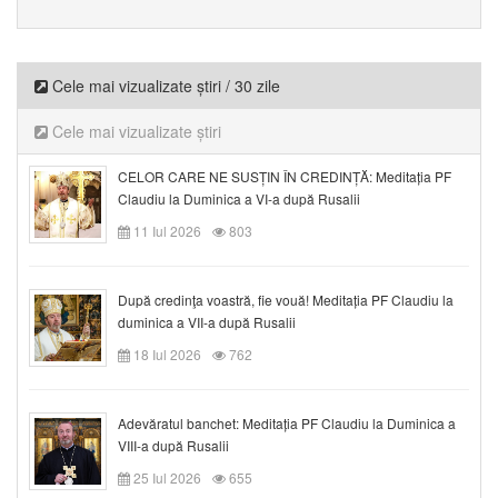
Cele mai vizualizate știri / 30 zile
Cele mai vizualizate știri
CELOR CARE NE SUSȚIN ÎN CREDINȚĂ: Meditația PF
Claudiu la Duminica a VI-a după Rusalii
11 Iul 2026
803
După credinţa voastră, fie vouă! Meditația PF Claudiu la
duminica a VII-a după Rusalii
18 Iul 2026
762
Adevăratul banchet: Meditația PF Claudiu la Duminica a
VIII-a după Rusalii
25 Iul 2026
655