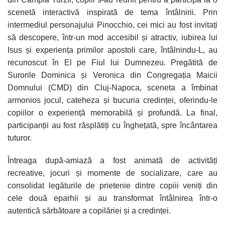
scenetă interactivă inspirată de tema întâlnirii. Prin
intermediul personajului Pinocchio, cei mici au fost invitați
să descopere, într-un mod accesibil și atractiv, iubirea lui
Isus și experiența primilor apostoli care, întâlnindu-L, au
recunoscut în El pe Fiul lui Dumnezeu. Pregătită de
Surorile Dominica și Veronica din Congregația Maicii
Domnului (CMD) din Cluj-Napoca, sceneta a îmbinat
armonios jocul, cateheza și bucuria credinței, oferindu-le
copiilor o experiență memorabilă și profundă. La final,
participanții au fost răsplătiți cu înghețată, spre încântarea
tuturor.
Întreaga după-amiază a fost animată de activități
recreative, jocuri și momente de socializare, care au
consolidat legăturile de prietenie dintre copiii veniți din
cele două eparhii și au transformat întâlnirea într-o
autentică sărbătoare a copilăriei și a credinței.