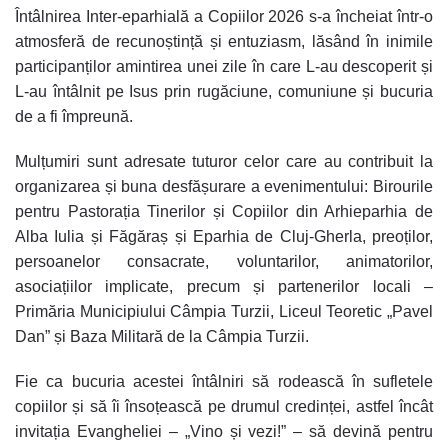
Întâlnirea Inter-eparhială a Copiilor 2026 s-a încheiat într-o
atmosferă de recunoștință și entuziasm, lăsând în inimile
participanților amintirea unei zile în care L-au descoperit și
L-au întâlnit pe Isus prin rugăciune, comuniune și bucuria
de a fi împreună.
Mulțumiri sunt adresate tuturor celor care au contribuit la
organizarea și buna desfășurare a evenimentului: Birourile
pentru Pastorația Tinerilor și Copiilor din Arhieparhia de
Alba Iulia și Făgăraș și Eparhia de Cluj-Gherla, preoților,
persoanelor consacrate, voluntarilor, animatorilor,
asociațiilor implicate, precum și partenerilor locali –
Primăria Municipiului Câmpia Turzii, Liceul Teoretic „Pavel
Dan” și Baza Militară de la Câmpia Turzii.
Fie ca bucuria acestei întâlniri să rodească în sufletele
copiilor și să îi însoțească pe drumul credinței, astfel încât
invitația Evangheliei – „Vino și vezi!” – să devină pentru