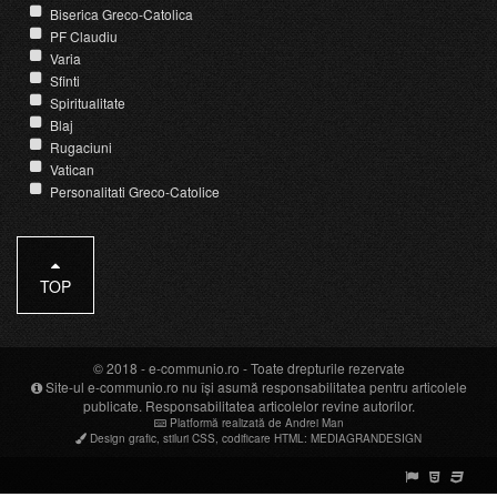
Biserica Greco-Catolica
PF Claudiu
Varia
Sfinti
Spiritualitate
Blaj
Rugaciuni
Vatican
Personalitati Greco-Catolice
TOP
© 2018 -
e-communio.ro
- Toate drepturile rezervate
Site-ul e-communio.ro nu își asumă responsabilitatea pentru articolele
publicate. Responsabilitatea articolelor revine autorilor.
Platformă realizată de Andrei Man
Design grafic
,
stiluri CSS
,
codificare HTML
:
MEDIAGRANDESIGN