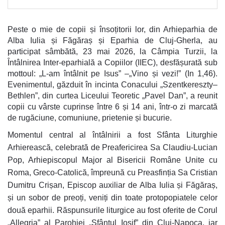
Peste o mie de copii și însoțitorii lor, din Arhieparhia de
Alba Iulia și Făgăraș și Eparhia de Cluj-Gherla, au
participat sâmbătă, 23 mai 2026, la Câmpia Turzii, la
Întâlnirea Inter-eparhială a Copiilor (IIEC), desfășurată sub
mottoul: „L-am întâlnit pe Isus” –„Vino și vezi!” (In 1,46).
Evenimentul, găzduit în incinta Conacului „Szentkereszty–
Bethlen”, din curtea Liceului Teoretic „Pavel Dan”, a reunit
copii cu vârste cuprinse între 6 și 14 ani, într-o zi marcată
de rugăciune, comuniune, prietenie și bucurie.
Momentul central al întâlnirii a fost Sfânta Liturghie
Arhierească, celebrată de Preafericirea Sa Claudiu-Lucian
Pop, Arhiepiscopul Major al Bisericii Române Unite cu
Roma, Greco-Catolică, împreună cu Preasfinția Sa Cristian
Dumitru Crișan, Episcop auxiliar de Alba Iulia și Făgăraș,
și un sobor de preoți, veniți din toate protopopiatele celor
două eparhii. Răspunsurile liturgice au fost oferite de Corul
„Allegria” al Parohiei „Sfântul Iosif” din Cluj-Napoca, iar