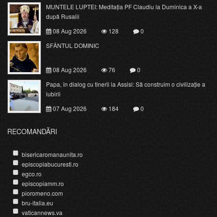
MUNTELE LUPTEI: Meditația PF Claudiu la Duminica a X-a
după Rusalii
08 Aug 2026
128
0
SFÂNTUL DOMINIC
08 Aug 2026
76
0
Papa, în dialog cu tinerii la Assisi: Să construim o civilizație a
iubirii
07 Aug 2026
184
0
RECOMANDĂRI
bisericaromanaunita.ro
episcopiabucuresti.ro
egco.ro
episcopiamm.ro
pioromeno.com
bru-italia.eu
vaticannews.va