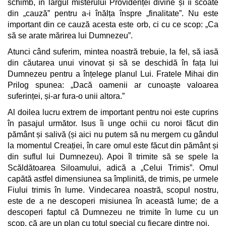
schimb, în largul misterului Providenței divine și îi scoate
din „cauză” pentru a-i înălța înspre „finalitate”. Nu este
important din ce cauză acesta este orb, ci cu ce scop: „Ca
să se arate mărirea lui Dumnezeu”.
Atunci când suferim, mintea noastră trebuie, la fel, să iasă
din căutarea unui vinovat și să se deschidă în fața lui
Dumnezeu pentru a înțelege planul Lui. Fratele Mihai din
Prilog spunea: „Dacă oamenii ar cunoaște valoarea
suferinței, și-ar fura-o unii altora.”
Al doilea lucru extrem de important pentru noi este cuprins
în pasajul următor. Isus îi unge ochii cu noroi făcut din
pământ și salivă (și aici nu putem să nu mergem cu gândul
la momentul Creației, în care omul este făcut din pământ și
din suflul lui Dumnezeu). Apoi îl trimite să se spele la
Scăldătoarea Siloamului, adică a „Celui Trimis”. Omul
capătă astfel dimensiunea sa împlinită, de trimis, pe urmele
Fiului trimis în lume. Vindecarea noastră, scopul nostru,
este de a ne descoperi misiunea în această lume; de a
descoperi faptul că Dumnezeu ne trimite în lume cu un
scop, că are un plan cu totul special cu fiecare dintre noi.