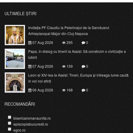
ULTIMELE ȘTIRI
Invitația PF Claudiu la Pelerinajul de la Sanctuarul
Arhiepiscopal Major din Cluj-Napoca
07 Aug 2026
295
0
Papa, în dialog cu tinerii la Assisi: Să construim o civilizație a
iubirii
07 Aug 2026
159
0
Leon al XIV-lea la Assisi: Tineri, Europa și întreaga lume caută
în voi noi sfinți
06 Aug 2026
168
0
RECOMANDĂRI
bisericaromanaunita.ro
episcopiabucuresti.ro
egco.ro