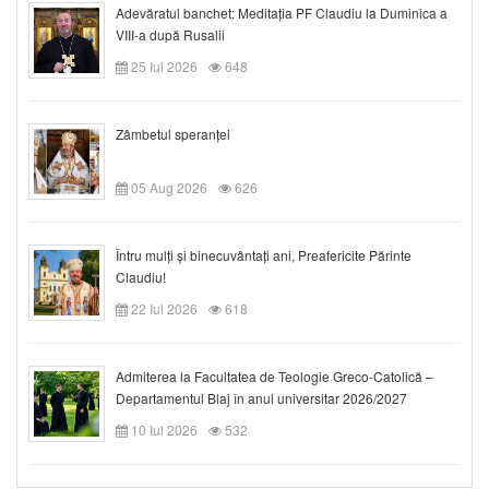
Adevăratul banchet: Meditația PF Claudiu la Duminica a
VIII-a după Rusalii
25 Iul 2026
648
Zâmbetul speranței
05 Aug 2026
626
Întru mulți și binecuvântați ani, Preafericite Părinte
Claudiu!
22 Iul 2026
618
Admiterea la Facultatea de Teologie Greco-Catolică –
Departamentul Blaj în anul universitar 2026/2027
10 Iul 2026
532