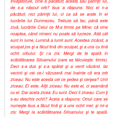
Învăţătorule, cine a păcătuit; acesta sau părinţii lui,
de s-a născut orb? Isus a răspuns: Nici el n-a
păcătuit, nici părinţii lui, ci ca să se arate în el
lucrările lui Dumnezeu. Trebuie să fac, până este
ziuă, lucrările Celui ce M-a trimis pe Mine; că vine
noaptea, când nimeni nu poate să lucreze. Atât cât
sunt în lume, Lumină a lumii sunt. Acestea zicând, a
scuipat jos şi a făcut tină din scuipat, şi a uns cu tină
ochii orbului. Şi i-a zis: Mergi de te spală în
scăldătoarea Siloamului (care se tâlcuieşte: trimis).
Deci s-a dus şi s-a spălat şi a venit văzând. Iar
vecinii şi cei ce-l văzuseră mai înainte că era orb
ziceau: Nu este acesta cel ce şedea şi cerşea? Unii
ziceau: El este. Alţii ziceau: Nu este el, ci seamănă
cu el. Dar acela zicea: Eu sunt. Deci îi ziceau: Cum ţi
s-au deschis ochii? Acela a răspuns: Omul care se
numeşte Isus a făcut tină şi a uns ochii mei; şi mi-a
zis: Mergi la scăldătoarea Siloamului şi te spală.