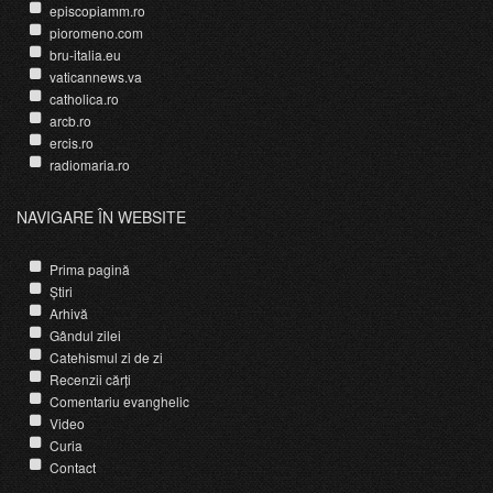
episcopiamm.ro
pioromeno.com
bru-italia.eu
vaticannews.va
catholica.ro
arcb.ro
ercis.ro
radiomaria.ro
NAVIGARE ÎN WEBSITE
Prima pagină
Știri
Arhivă
Gândul zilei
Catehismul zi de zi
Recenzii cărți
Comentariu evanghelic
Video
Curia
Contact