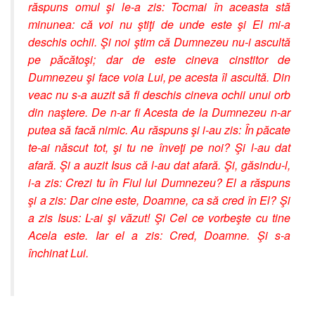
răspuns omul şi le-a zis: Tocmai în aceasta stă
minunea: că voi nu ştiţi de unde este şi El mi-a
deschis ochii. Şi noi ştim că Dumnezeu nu-i ascultă
pe păcătoşi; dar de este cineva cinstitor de
Dumnezeu şi face voia Lui, pe acesta îl ascultă. Din
veac nu s-a auzit să fi deschis cineva ochii unui orb
din naştere. De n-ar fi Acesta de la Dumnezeu n-ar
putea să facă nimic. Au răspuns şi i-au zis: În păcate
te-ai născut tot, şi tu ne înveţi pe noi? Şi l-au dat
afară. Şi a auzit Isus că l-au dat afară. Şi, găsindu-l,
i-a zis: Crezi tu în Fiul lui Dumnezeu? El a răspuns
şi a zis: Dar cine este, Doamne, ca să cred în El? Şi
a zis Isus: L-ai şi văzut! Şi Cel ce vorbeşte cu tine
Acela este. Iar el a zis: Cred, Doamne. Şi s-a
închinat Lui.