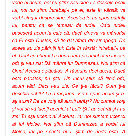
vede el acum, noi nu ştim; sau cine i-a deschis ochii
lui, noi nu ştim. Întrebaţi-l pe el; este în vârstă; va
vorbi singur despre sine. Acestea le-au spus părinţii
lui, pentru că se temeau de iudei. Căci iudeii
puseseră acum la cale că, dacă cineva va mărturisi
că El este Cristos, să fie dat afară din sinagogă. De
aceea au zis părinţii lui: Este în vârstă; întrebaţi-l pe
el. Deci au chemat a doua oară pe omul care fusese
orb şi i-au zis: Dă mărire lui Dumnezeu. Noi ştim că
Omul Acesta e păcătos. A răspuns deci acela: Dacă
este păcătos, nu ştiu. Un lucru ştiu: că fiind orb,
acum văd. Deci i-au zis: Ce ţi-a făcut? Cum ţi-a
deschis ochii? Le-a răspuns: V-am spus acum şi n-
aţi auzit? De ce voiţi să auziţi iarăşi? Nu cumva voiţi
şi voi să vă faceţi ucenici ai Lui? Şi l-au ocărât şi i-au
zis: Tu eşti ucenic al Aceluia, iar noi suntem ucenici
ai lui Moise. Noi ştim că Dumnezeu a vorbit lui
Moise, iar pe Acesta nu-L ştim de unde este. A