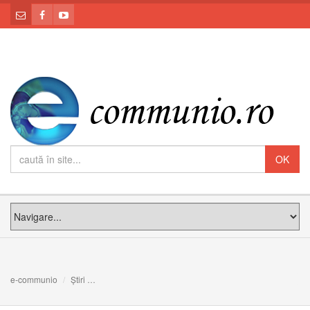
e-communio
Știri
Mai suntem noi sau doar semănăm? Meditația PF Claudi