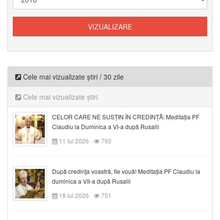
Cele mai vizualizate știri / 30 zile
Cele mai vizualizate știri
CELOR CARE NE SUSȚIN ÎN CREDINȚĂ: Meditația PF
Claudiu la Duminica a VI-a după Rusalii
11 Iul 2026
793
După credinţa voastră, fie vouă! Meditația PF Claudiu la
duminica a VII-a după Rusalii
18 Iul 2026
751