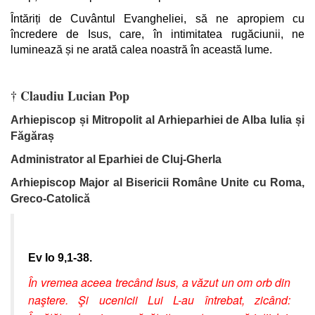
Întăriți de Cuvântul Evangheliei, să ne apropiem cu
încredere de Isus, care, în intimitatea rugăciunii, ne
luminează și ne arată calea noastră în această lume.
† Claudiu Lucian Pop
Arhiepiscop și Mitropolit al Arhieparhiei de Alba Iulia și
Făgăraș
Administrator al Eparhiei de Cluj-Gherla
Arhiepiscop Major al Bisericii Române Unite cu Roma,
Greco-Catolică
Ev Io 9,1-38.
În vremea aceea trecând Isus, a văzut un om orb din
naştere. Şi ucenicii Lui L-au întrebat, zicând: