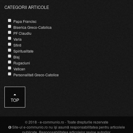
CATEGORII ARTICOLE
Papa Francisc
Biserica Greco-Catolica
PF Claudiu
Varia
Sfinti
Spiritualitate
Blaj
Rugaciuni
Vatican
Personalitati Greco-Catolice
TOP
© 2018 -
e-communio.ro
- Toate drepturile rezervate
Site-ul e-communio.ro nu își asumă responsabilitatea pentru articolele
publicate. Responsabilitatea articolelor revine autorilor.