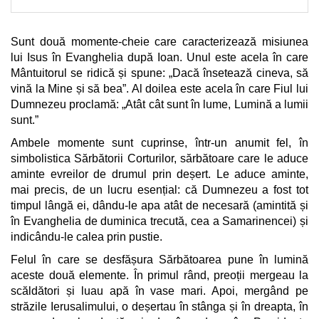
Sunt două momente-cheie care caracterizează misiunea
lui Isus în Evanghelia după Ioan. Unul este acela în care
Mântuitorul se ridică și spune: „Dacă însetează cineva, să
vină la Mine și să bea”. Al doilea este acela în care Fiul lui
Dumnezeu proclamă: „Atât cât sunt în lume, Lumină a lumii
sunt.”
Ambele momente sunt cuprinse, într-un anumit fel, în
simbolistica Sărbătorii Corturilor, sărbătoare care le aduce
aminte evreilor de drumul prin deșert. Le aduce aminte,
mai precis, de un lucru esențial: că Dumnezeu a fost tot
timpul lângă ei, dându-le apa atât de necesară (amintită și
în Evanghelia de duminica trecută, cea a Samarinencei) și
indicându-le calea prin pustie.
Felul în care se desfășura Sărbătoarea pune în lumină
aceste două elemente. În primul rând, preoții mergeau la
scăldători și luau apă în vase mari. Apoi, mergând pe
străzile Ierusalimului, o deșertau în stânga și în dreapta, în