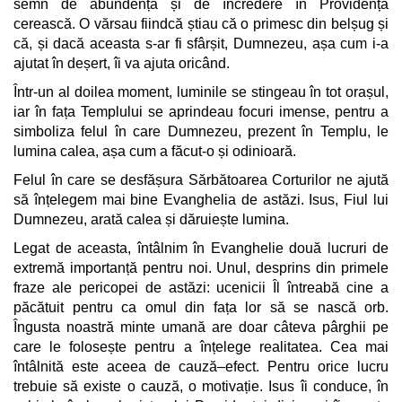
semn de abundență și de încredere în Providența
cerească. O vărsau fiindcă știau că o primesc din belșug și
că, și dacă aceasta s-ar fi sfârșit, Dumnezeu, așa cum i-a
ajutat în deșert, îi va ajuta oricând.
Într-un al doilea moment, luminile se stingeau în tot orașul,
iar în fața Templului se aprindeau focuri imense, pentru a
simboliza felul în care Dumnezeu, prezent în Templu, le
lumina calea, așa cum a făcut-o și odinioară.
Felul în care se desfășura Sărbătoarea Corturilor ne ajută
să înțelegem mai bine Evanghelia de astăzi. Isus, Fiul lui
Dumnezeu, arată calea și dăruiește lumina.
Legat de aceasta, întâlnim în Evanghelie două lucruri de
extremă importanță pentru noi. Unul, desprins din primele
fraze ale pericopei de astăzi: ucenicii Îl întreabă cine a
păcătuit pentru ca omul din fața lor să se nască orb.
Îngusta noastră minte umană are doar câteva pârghii pe
care le folosește pentru a înțelege realitatea. Cea mai
întâlnită este aceea de cauză–efect. Pentru orice lucru
trebuie să existe o cauză, o motivație. Isus îi conduce, în