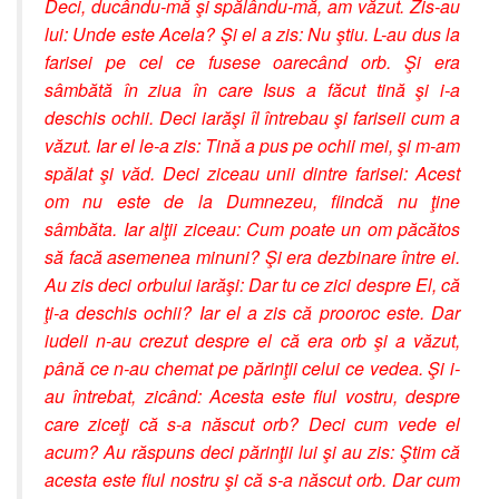
Deci, ducându-mă şi spălându-mă, am văzut. Zis-au
lui: Unde este Acela? Şi el a zis: Nu ştiu. L-au dus la
farisei pe cel ce fusese oarecând orb. Şi era
sâmbătă în ziua în care Isus a făcut tină şi i-a
deschis ochii. Deci iarăşi îl întrebau şi fariseii cum a
văzut. Iar el le-a zis: Tină a pus pe ochii mei, şi m-am
spălat şi văd. Deci ziceau unii dintre farisei: Acest
om nu este de la Dumnezeu, fiindcă nu ţine
sâmbăta. Iar alţii ziceau: Cum poate un om păcătos
să facă asemenea minuni? Şi era dezbinare între ei.
Au zis deci orbului iarăşi: Dar tu ce zici despre El, că
ţi-a deschis ochii? Iar el a zis că prooroc este. Dar
iudeii n-au crezut despre el că era orb şi a văzut,
până ce n-au chemat pe părinţii celui ce vedea. Şi i-
au întrebat, zicând: Acesta este fiul vostru, despre
care ziceţi că s-a născut orb? Deci cum vede el
acum? Au răspuns deci părinţii lui şi au zis: Ştim că
acesta este fiul nostru şi că s-a născut orb. Dar cum