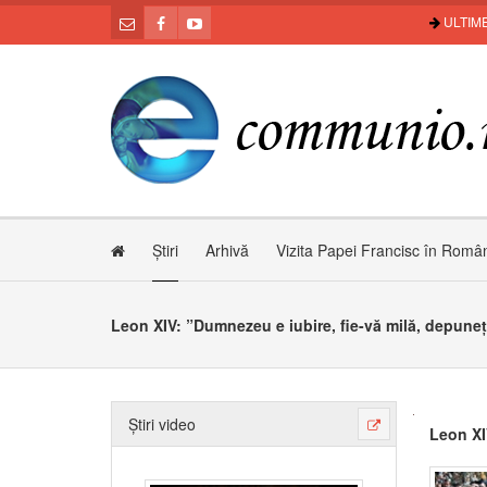
ULTIME
Știri
Arhivă
Vizita Papei Francisc în Româ
Leon XIV: ”Dumnezeu e iubire, fie-vă milă, depuneți 
Știri video
Leon XIV