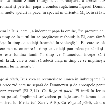
e. La finalul Sfintei Liturghii, cu participarea a aproximat
romani și pelerini, papa a condus rugăciunea Îngerul Domnu
ai multe apeluri la pace, în special în Orientul Mijlociu și la 
vim la Isus, care”, a îndemnat papa la omilie, ”se prezintă ca
 timp ce în jurul lui se pregătește războiul; la El, care răm
dețe în timp ce ceilalți freamătă în violență; la El, care se of
re pentru omenire în timp ce ceilalți pun mâna pe săbii și 
re este lumina lumii în timp ce întunericul începe să î
l; la El, care a venit să aducă viața în timp ce se împlineșt
ării lui la moarte”.
ge al păcii
, Isus vrea să reconcilieze lumea în îmbrățișarea Ta
ă orice zid care ne separă de Dumnezeu și de aproapele pent
acea noastră
(Ef 2,14). Ca
Rege al păcii
, El intră în Ieru
nu pe cal, împlinind străvechea profeție care îndemna la e
sosirea lui Mesia (cf. Zah 9,9-10). Ca
Rege al păcii
, când 