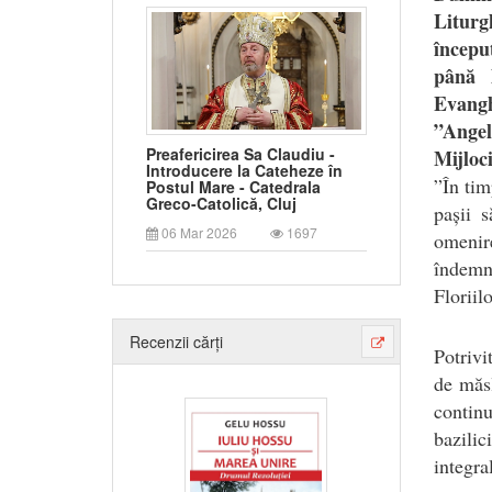
Liturg
începu
până l
Evangh
”Angel
Preafericirea Sa Claudiu -
Mijloci
Introducere la Cateheze în
”
În tim
Postul Mare - Catedrala
Greco-Catolică, Cluj
pașii 
06 Mar 2026
1697
omenire
îndemn
Floriil
Recenzii cărți
Potrivi
de măsl
continu
bazili
integr