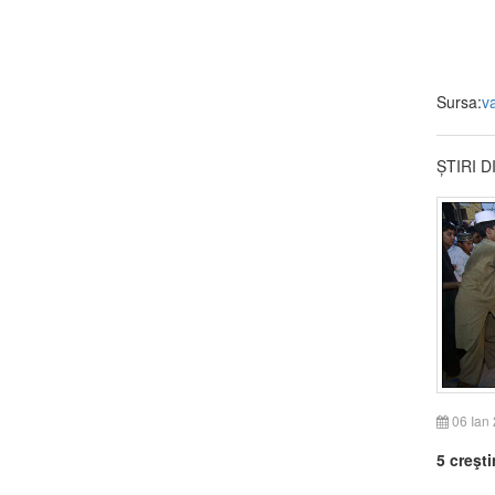
Sursa:
v
ȘTIRI 
06 Ian
5 creşti