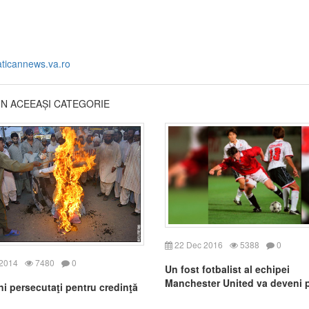
aticannews.va.ro
DIN ACEEAȘI CATEGORIE
22 Dec 2016
5388
0
 2014
7480
0
Un fost fotbalist al echipei
Manchester United va deveni 
ni persecutaţi pentru credinţă