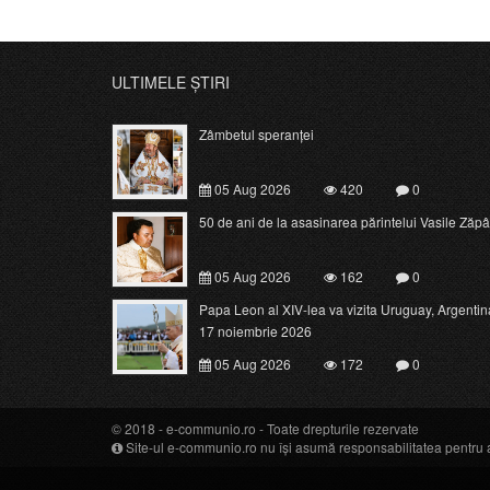
ULTIMELE ȘTIRI
Zâmbetul speranței
05 Aug 2026
420
0
50 de ani de la asasinarea părintelui Vasile Zăpâ
05 Aug 2026
162
0
Papa Leon al XIV-lea va vizita Uruguay, Argentina 
17 noiembrie 2026
05 Aug 2026
172
0
© 2018 -
e-communio.ro
- Toate drepturile rezervate
Site-ul e-communio.ro nu își asumă responsabilitatea pentru art