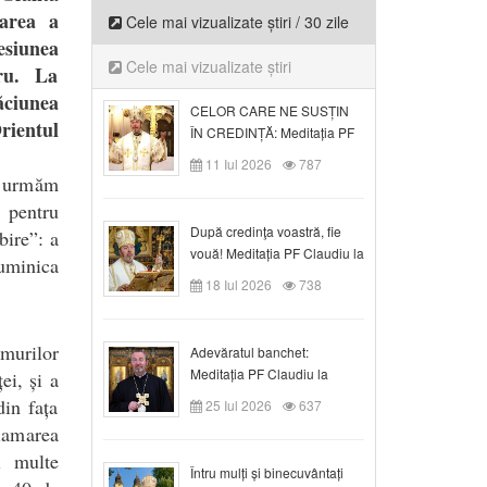
rarea a
Cele mai vizualizate știri / 30 zile
esiunea
Cele mai vizualizate știri
tru. La
ăciunea
CELOR CARE NE SUSȚIN
rientul
ÎN CREDINȚĂ: Meditația PF
Claudiu la Duminica a VI-a
11 Iul 2026
787
după Rusalii
și urmăm
 pentru
După credinţa voastră, fie
bire”: a
vouă! Meditația PF Claudiu la
uminica
duminica a VII-a după Rusalii
18 Iul 2026
738
amurilor
Adevăratul banchet:
Meditația PF Claudiu la
ei, și a
Duminica a VIII-a după
din fața
25 Iul 2026
637
Rusalii
lamarea
i multe
Întru mulți și binecuvântați