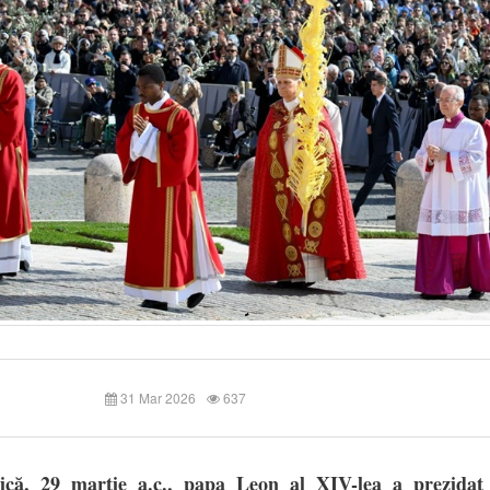
31 Mar 2026
637
că, 29 martie a.c., papa Leon al XIV-lea a prezidat