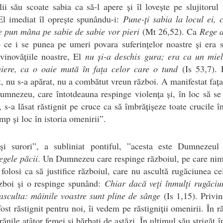
lii său scoate sabia ca să-l apere și îl lovește pe slujitorul
El imediat îl oprește spunându-i:
Pune-ţi sabia la locul ei, c
e pun mâna pe sabie de sabie vor pieri
(Mt 26,52). Ca
Rege a
 ce i se punea pe umeri povara suferințelor noastre și era 
vinovățiile noastre, El
nu și-a deschis gura; era ca un miel
hiere, ca o oaie mută în fața celor care o tund
(Is 53,7).
, nu s-a apărat, nu a combătut vreun război. A manifestat faț
umnezeu, care întotdeauna respinge violența și, în loc să se
, s-a lăsat răstignit pe cruce ca să îmbrățișeze toate crucile în
imp și loc în istoria omenirii”.
 și surori”, a subliniat pontiful, ”acesta este Dumnezeul 
egele păcii
. Un Dumnezeu care respinge războiul, pe care ni
 folosi ca să justifice războiul, care nu ascultă rugăciunea ce
ăzboi și o respinge spunând:
Chiar dacă veţi înmulţi rugăciu
asculta: mâinile voastre sunt pline de sânge
(Is 1,15). Privin
fost răstignit pentru noi, îi vedem pe răstigniții omenirii. În ră
ănile atâtor femei și bărbați de astăzi. În ultimul său strigăt î