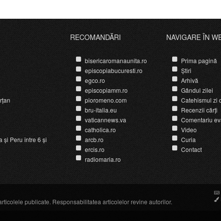
RECOMANDĂRI
NAVIGARE ÎN W
bisericaromanaunita.ro
Prima pagină
episcopiabucuresti.ro
Știri
egco.ro
Arhivă
episcopiamm.ro
Gândul zilei
rțan
pioromeno.com
Catehismul zi d
bru-italia.eu
Recenzii cărți
vaticannews.va
Comentariu ev
catholica.ro
Video
și Peru între 6 și
arcb.ro
Curia
ercis.ro
Contact
radiomaria.ro
icolele publicate. Responsabilitatea articolelor revine autorilor.