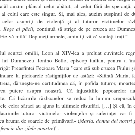
atăl auzim plânsul celui abătut, al celui fără de speranță, 
 al celui care este singur. Și, mai ales, auzim suspinul de d
r celor asupriți de violență și al tuturor victimelor răzb
s,
Rege al păcii
, continuă să strige de pe crucea sa: Dumnez
 Fie-vă milă! Depuneți armele, amintiți-vă că sunteți frați!”.
lul scurtei omilii, Leon al XIV-lea a preluat cuvintele regr
or lui Dumnezeu Tonino Bello, episcop italian, pentru a înc
trigăt Preasfintei Fecioare Maria ”care stă sub crucea Fiului ș
inuare la picioarele răstigniților de astăzi: «Sfântă Maria, 
 treia, dăruiește-ne certitudinea că, în pofida tuturor, moart
ea putere asupra noastră. Că injustițiile popoarelor au
te. Că licăririle războaielor se reduc la lumini crepuscul
țele celor săraci au ajuns la ultimele răsuflări. […] Și că, în 
acrimile tuturor victimelor violențelor și suferinței vor fi
 ca bruma de soarele de primăvară» (
Maria, donna dei nostri 
femeie din zilele noastre
)”.