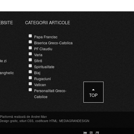
EBSITE
CATEGORII ARTICOLE
Papa Francisc
Biserica Greco-Catolica
PF Claudiu
Varia
e zi
Sfinti
Spiritualitate
anghelic
Blaj
Rugaciuni
Vatican
Personalitati Greco-
TOP
Catolice
Platformă realizată de Andrei Man
Design grafic
,
stiluri CSS
,
codificare HTML
:
MEDIAGRANDESIGN