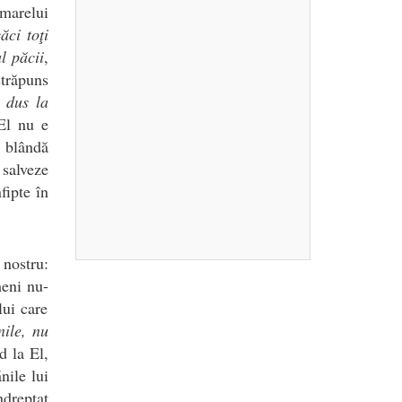
 marelui
ăci toţi
l păcii
,
străpuns
 dus la
 El nu e
a blândă
 salveze
fipte în
nostru:
meni nu-
lui care
nile, nu
d la El,
nile lui
ndreptat