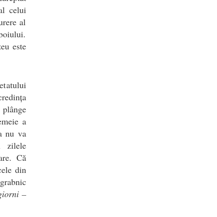
al celui
urere al
oiului.
eu este
etatului
redința
i plânge
femeie a
ea nu va
 zilele
are. Că
cele din
 grabnic
giorni –