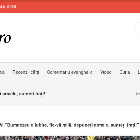
LE ȘTIRI
Zâ
nia
Recenzii cărți
Comentariu evanghelic
Video
Curia
L
armele, sunteți frați!”
e-
: ”Dumnezeu e iubire, fie-vă milă, depuneți armele, sunteți frați!”