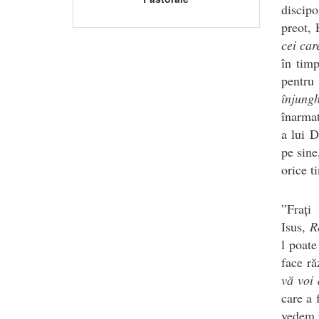
discipo
preot, 
cei car
în timp
pentru 
înjung
înarmat
a lui D
pe sine
orice t
”Frați
Isus,
R
l poate
face r
vă voi 
care a 
vedem r