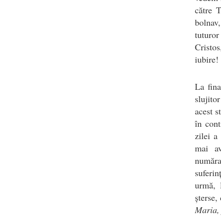
către T
bolnav,
tuturo
Cristo
iubire!
La fina
slujit
acest s
în cont
zilei a
mai av
număra
suferin
urmă, l
șterse,
Maria, 