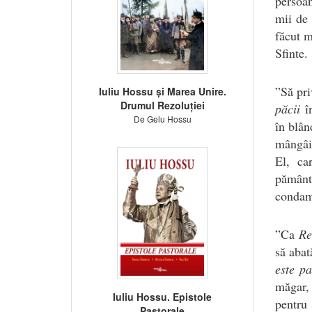
persoan
mii de 
făcut m
Sfinte.
”Să pri
Iuliu Hossu și Marea Unire.
Drumul Rezoluției
păcii
în
De Gelu Hossu
în blân
mângâie
El, ca
pământu
condamn
”Ca
Re
să abat
este p
măgar, 
Iuliu Hossu. Epistole
pentru 
Pastorale