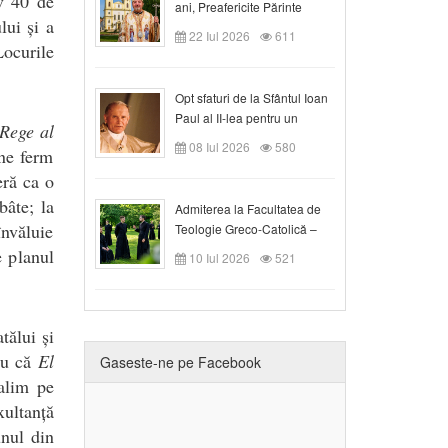
iv 40 de
ani, Preafericite Părinte
lui și a
Claudiu!
22 Iul 2026
611
Locurile
Opt sfaturi de la Sfântul Ioan
Paul al II-lea pentru un
Rege al
creștin
08 Iul 2026
580
âne ferm
eră ca o
bâte; la
Admiterea la Facultatea de
nvăluie
Teologie Greco-Catolică –
Departamentul Blaj în anul
e planul
10 Iul 2026
521
universitar 2026/2027
tălui și
ru că
El
Gaseste-ne pe Facebook
salim pe
xultanță
unul din