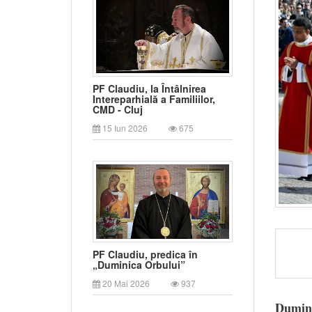
PF Claudiu, la Întâlnirea
Intereparhială a Familiilor,
CMD - Cluj
15 Iun 2026
675
PF Claudiu, predica în
„Duminica Orbului”
20 Mai 2026
937
Dumini