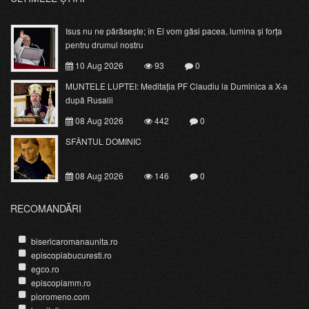
Isus nu ne părăsește; în El vom găsi pacea, lumina și forța
pentru drumul nostru
10 Aug 2026
93
0
MUNTELE LUPTEI: Meditația PF Claudiu la Duminica a X-a
după Rusalii
08 Aug 2026
442
0
SFÂNTUL DOMINIC
08 Aug 2026
146
0
RECOMANDĂRI
bisericaromanaunita.ro
episcopiabucuresti.ro
egco.ro
episcopiamm.ro
pioromeno.com