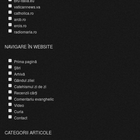
bru-italia.eu
vaticannews.va
catholica.ro
arcb.ro
ercis.ro
radiomaria.ro
NAVIGARE ÎN WEBSITE
Prima pagină
Știri
Arhivă
Gândul zilei
Catehismul zi de zi
Recenzii cărți
Comentariu evanghelic
Video
Curia
Contact
CATEGORII ARTICOLE