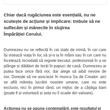
Chiar dacă rugăciunea este esențială, nu ne
scutește de acțiune și implicare: trebuie să ne
suflecăm și mânecile în slujirea
Împărăției Cerului.
Dumnezeu nu se reflectă în cei slabi de inimă, în cei care
își visează viața în loc să și-o ia în mâini sau în cei care nu
încetează niciodată să regrete trecutul, profesioniști în a se
plânge și dătători de lecții în papuci de casă. Dumnezeu ar
putea face orice fără noi, dar alege să aibă nevoie de
noi. Dorește să ne asocieze în munca Sa de Creator: aici
se află măreția lucrării noastre umane, care nu este
exclusiv, nici în primul rând, un mijloc de a câștiga bani
(poate fi și voluntară și asta nu îi scade din valoare).
Acțiunea nu se opune contemplării, este rezultatul ei