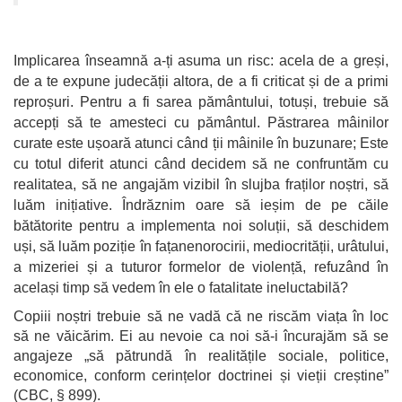
Implicarea înseamnă a-ți asuma un risc: acela de a greși,
de a te expune judecății altora, de a fi criticat și de a primi
reproșuri. Pentru a fi sarea pământului, totuși, trebuie să
accepți să te amesteci cu pământul. Păstrarea mâinilor
curate este ușoară atunci când ții mâinile în buzunare; Este
cu totul diferit atunci când decidem să ne confruntăm cu
realitatea, să ne angajăm vizibil în slujba fraților noștri, să
luăm inițiative. Îndrăznim oare să ieșim de pe căile
bătătorite pentru a implementa noi soluții, să deschidem
uși, să luăm poziție în fațanenorocirii, mediocrității, urâtului,
a mizeriei și a tuturor formelor de violență, refuzând în
același timp să vedem în ele o fatalitate ineluctabilă?
Copiii noștri trebuie să ne vadă că ne riscăm viața în loc
să ne văicărim. Ei au nevoie ca noi să-i încurajăm să se
angajeze „să pătrundă în realitățile sociale, politice,
economice, conform cerințelor doctrinei și vieții creștine”
(CBC, § 899).