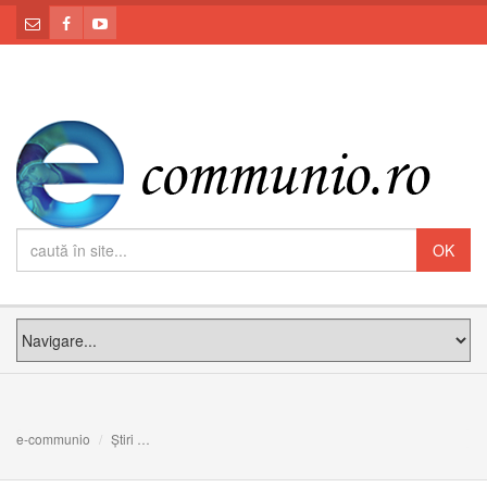
e-communio
Știri
Cea mai bună modalitate de a te pune în slujba Împărăț