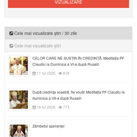
Cele mai vizualizate știri / 30 zile
Cele mai vizualizate știri
CELOR CARE NE SUSȚIN ÎN CREDINȚĂ: Meditația PF
Claudiu la Duminica a VI-a după Rusalii
11 Iul 2026
818
După credinţa voastră, fie vouă! Meditația PF Claudiu la
duminica a VII-a după Rusalii
18 Iul 2026
773
Zâmbetul speranței