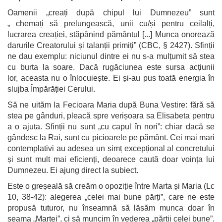
Oamenii „creați după chipul lui Dumnezeu” sunt
„ chemați să prelungească, unii cu/și pentru ceilalți,
lucrarea creației, stăpânind pământul [...] Munca onorează
darurile Creatorului și talanții primiți” (CBC, § 2427). Sfinții
ne dau exemplu: niciunul dintre ei nu s-a mulțumit să stea
cu burta la soare. Dacă rugăciunea este sursa acțiunii
lor, aceasta nu o înlocuiește. Ei și-au pus toată energia în
slujba Împărăției Cerului.
Să ne uităm la Fecioara Maria după Buna Vestire: fără să
stea pe gânduri, pleacă spre verișoara sa Elisabeta pentru
a o ajuta. Sfinții nu sunt „cu capul în nori”: chiar dacă se
gândesc la Rai, sunt cu picioarele pe pământ. Cei mai mari
contemplativi au adesea un simț excepțional al concretului
și sunt mult mai eficienți, deoarece caută doar voința lui
Dumnezeu. Ei ajung direct la subiect.
Este o greșeală să creăm o opoziție între Marta și Maria (Lc
10, 38-42): alegerea „celei mai bune părți”, care ne este
propusă tuturor, nu înseamnă să lăsăm munca doar în
seama „Martei”, ci să muncim în vederea „părții celei bune”.