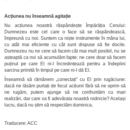
Acțiunea nu înseamnă agitație
Nu acțiunea noastră răspândește Împărăția Cerului:
Dumnezeu este cel care o face să se răspândească,
împreună cu noi. Suntem ca niște instrumente în mâna lui,
cu atât mai eficiente cu cât sunt dispuse să fie docile.
Dumnezeu nu ne cere să facem cât mai mult posibil, nu se
așteaptă ca noi să acumulăm fapte: ne cere doar să facem
puținul pe care El ni-l încredințează pentru a îndeplini
sarcina primită în timpul pe care ni-l dă El.
Înseamnă să rămânem „conectați” cu El prin rugăciune:
dacă ne lăsăm purtați de focul acțiunii fără să ne oprim să
ne rugăm, putem ajunge să ne confruntăm cu mari
realizări, dar care va fi adevărata noastră rodnicie? Același
lucru, dacă nu știm să respectăm duminica.
Traducere: ACC