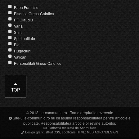
Papa Francisc
Biserica Greco-Catolica
PF Claudiu
Varia
Sfinti
Spiritualitate
Blaj
Rugaciuni
Vatican
Personalitati Greco-Catolice
TOP
© 2018 -
e-communio.ro
- Toate drepturile rezervate
Site-ul e-communio.ro nu își asumă responsabilitatea pentru articolele
publicate. Responsabilitatea articolelor revine autorilor.
Platformă realizată de Andrei Man
Design grafic
,
stiluri CSS
,
codificare HTML
:
MEDIAGRANDESIGN