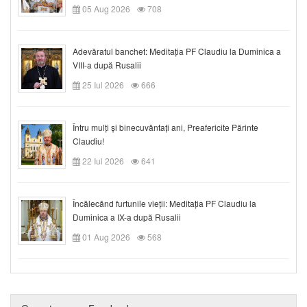
05 Aug 2026
708
Adevăratul banchet: Meditația PF Claudiu la Duminica a
VIII-a după Rusalii
25 Iul 2026
666
Întru mulți și binecuvântați ani, Preafericite Părinte
Claudiu!
22 Iul 2026
641
Încălecând furtunile vieții: Meditația PF Claudiu la
Duminica a IX-a după Rusalii
01 Aug 2026
568