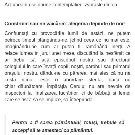
Acțiunea nu se opune contemplației: izvorăște din ea.
Construim sau ne văicărim: alegerea depinde de noi!
Confruntați cu provocările lumii de astăzi, ne putem
petrece timpul plângându-ne, jelind ceea ce nu mai este,
imaginându-ne cum ar putea fi, rămânând inerți. A
reface lumea în jurul unei mese, discutând la nesfârșit ce
ar trebui să facă episcopul nostru sau directorul
colegiului în care învață copiii noștri, parohul sau primarul
orașului nostru, dându-ne cu părerea, mai ales că nu ne
costă nimic, este o abordare sterilă, dacă nu
chiar dăunătoare. Împărăția Cerului nu are nevoie de
inspectori la finalizarea lucrărilor, ci de bărbați și femei
care se riscă să se implice, să întreprindă.
Pentru a fi sarea pământului, totuși, trebuie să
accepți să te amesteci cu pământul.