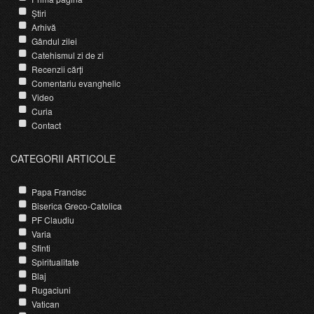
Știri
Arhivă
Gândul zilei
Catehismul zi de zi
Recenzii cărți
Comentariu evanghelic
Video
Curia
Contact
CATEGORII ARTICOLE
Papa Francisc
Biserica Greco-Catolica
PF Claudiu
Varia
Sfinti
Spiritualitate
Blaj
Rugaciuni
Vatican