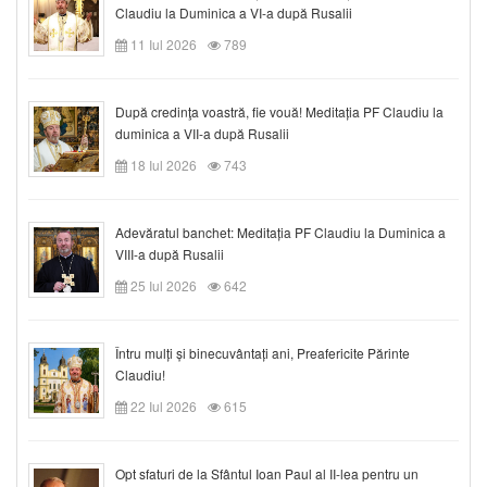
Claudiu la Duminica a VI-a după Rusalii
11 Iul 2026
789
După credinţa voastră, fie vouă! Meditația PF Claudiu la
duminica a VII-a după Rusalii
18 Iul 2026
743
Adevăratul banchet: Meditația PF Claudiu la Duminica a
VIII-a după Rusalii
25 Iul 2026
642
Întru mulți și binecuvântați ani, Preafericite Părinte
Claudiu!
22 Iul 2026
615
Opt sfaturi de la Sfântul Ioan Paul al II-lea pentru un