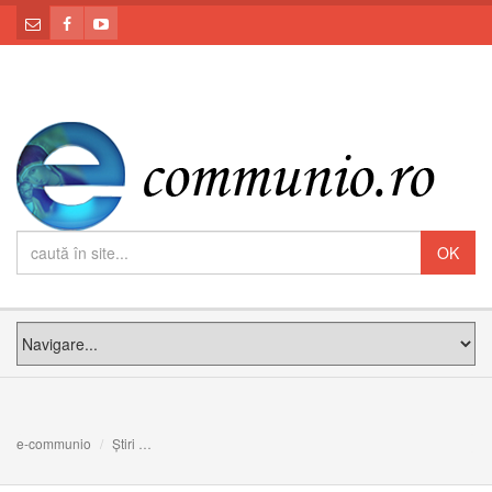
e-communio
Știri
Creează loc iubirii lui Isus în inima ta cu această rugăci