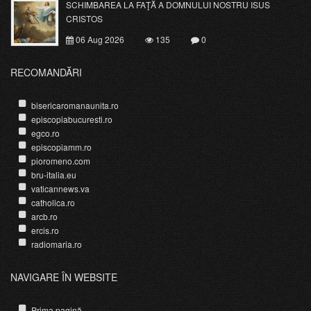
SCHIMBAREA LA FAŢĂ A DOMNULUI NOSTRU ISUS
CRISTOS
06 Aug 2026
135
0
RECOMANDĂRI
bisericaromanaunita.ro
episcopiabucuresti.ro
egco.ro
episcopiamm.ro
pioromeno.com
bru-italia.eu
vaticannews.va
catholica.ro
arcb.ro
ercis.ro
radiomaria.ro
NAVIGARE ÎN WEBSITE
Prima pagină