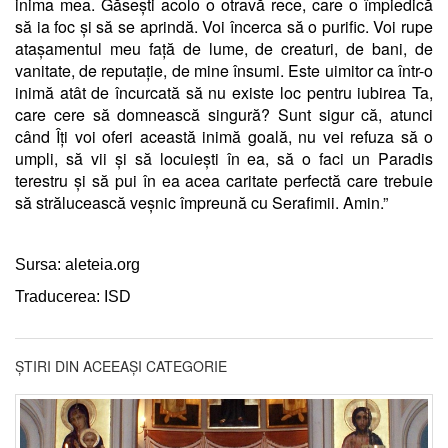
inima mea. Găsești acolo o otravă rece, care o împiedică
să ia foc și să se aprindă. Voi încerca să o purific. Voi rupe
atașamentul meu față de lume, de creaturi, de bani, de
vanitate, de reputație, de mine însumi. Este uimitor ca într-o
inimă atât de încurcată să nu existe loc pentru iubirea Ta,
care cere să domnească singură? Sunt sigur că, atunci
când Îți voi oferi această inimă goală, nu vei refuza să o
umpli, să vii și să locuiești în ea, să o faci un Paradis
terestru și să pui în ea acea caritate perfectă care trebuie
să strălucească veșnic împreună cu Serafimii. Amin.”
Sursa: aleteia.org
Traducerea: ISD
ȘTIRI DIN ACEEAȘI CATEGORIE