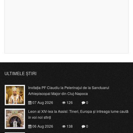
ULTIMELE ȘTIRI
Invitația PF Claudiu la Pelerinajul de la Sanctuarul
Arhiepiscopal Major din Cluj-Napoca
07 Aug 2026
126
0
Leon al XIV-lea la Assisi: Tineri, Europa și întreaga lume caută
în voi noi sfinți
06 Aug 2026
138
0