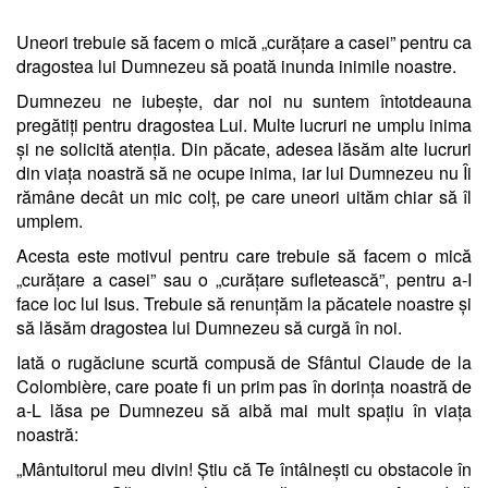
Uneori trebuie să facem o mică „curățare a casei” pentru ca
dragostea lui Dumnezeu să poată inunda inimile noastre.
Dumnezeu ne iubește, dar noi nu suntem întotdeauna
pregătiți pentru dragostea Lui. Multe lucruri ne umplu inima
și ne solicită atenția. Din păcate, adesea lăsăm alte lucruri
din viața noastră să ne ocupe inima, iar lui Dumnezeu nu Îi
rămâne decât un mic colț, pe care uneori uităm chiar să îl
umplem.
Acesta este motivul pentru care trebuie să facem o mică
„curățare a casei” sau o „curățare sufletească”, pentru a-I
face loc lui Isus. Trebuie să renunțăm la păcatele noastre și
să lăsăm dragostea lui Dumnezeu să curgă în noi.
Iată o rugăciune scurtă compusă de Sfântul Claude de la
Colombière, care poate fi un prim pas în dorința noastră de
a-L lăsa pe Dumnezeu să aibă mai mult spațiu în viața
noastră:
„Mântuitorul meu divin! Știu că Te întâlnești cu obstacole în