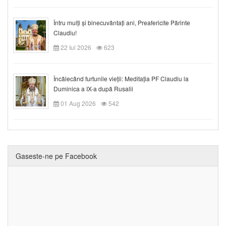
Întru mulți și binecuvântați ani, Preafericite Părinte
Claudiu!
22 Iul 2026
623
Încălecând furtunile vieții: Meditația PF Claudiu la
Duminica a IX-a după Rusalii
01 Aug 2026
542
Gaseste-ne pe Facebook