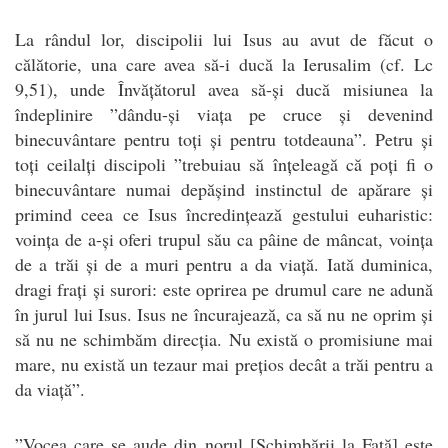
La rândul lor, discipolii lui Isus au avut de făcut o
călătorie, una care avea să-i ducă la Ierusalim (cf. Lc
9,51), unde Învățătorul avea să-și ducă misiunea la
îndeplinire ”dându-și viața pe cruce și devenind
binecuvântare pentru toți și pentru totdeauna”. Petru și
toți ceilalți discipoli ”trebuiau să înțeleagă că poți fi o
binecuvântare numai depășind instinctul de apărare și
primind ceea ce Isus încredințează gestului euharistic:
voința de a-și oferi trupul său ca pâine de mâncat, voința
de a trăi și de a muri pentru a da viață. Iată duminica,
dragi frați și surori: este oprirea pe drumul care ne adună
în jurul lui Isus. Isus ne încurajează, ca să nu ne oprim și
să nu ne schimbăm direcția. Nu există o promisiune mai
mare, nu există un tezaur mai prețios decât a trăi pentru a
da viață”.
”Vocea care se aude din norul [Schimbării la Față] este