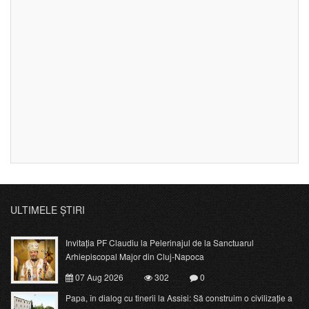
ULTIMELE ȘTIRI
Invitația PF Claudiu la Pelerinajul de la Sanctuarul
Arhiepiscopal Major din Cluj-Napoca
07 Aug 2026
302
0
Papa, în dialog cu tinerii la Assisi: Să construim o civilizație a