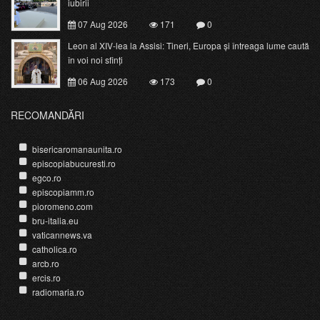
iubirii
07 Aug 2026
171
0
Leon al XIV-lea la Assisi: Tineri, Europa și întreaga lume caută
în voi noi sfinți
06 Aug 2026
173
0
RECOMANDĂRI
bisericaromanaunita.ro
episcopiabucuresti.ro
egco.ro
episcopiamm.ro
pioromeno.com
bru-italia.eu
vaticannews.va
catholica.ro
arcb.ro
ercis.ro
radiomaria.ro