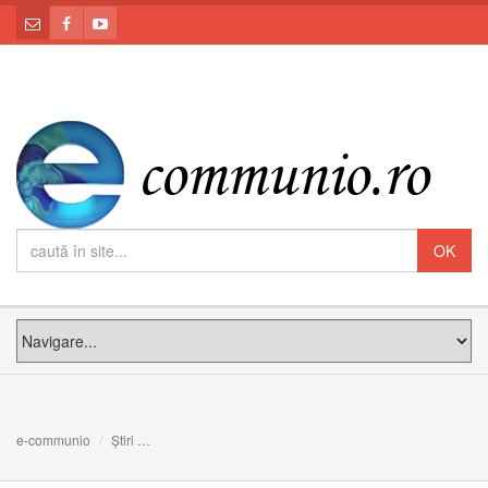
e-communio
Știri
O parohie există ca să fie în slujba luminii și a bucuriei