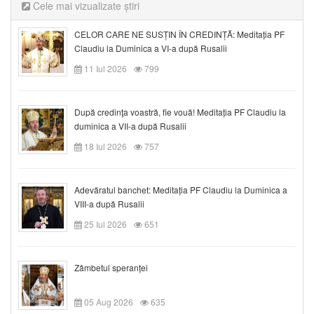
Cele mai vizualizate știri
CELOR CARE NE SUSȚIN ÎN CREDINȚĂ: Meditația PF
Claudiu la Duminica a VI-a după Rusalii
11 Iul 2026
799
După credinţa voastră, fie vouă! Meditația PF Claudiu la
duminica a VII-a după Rusalii
18 Iul 2026
757
Adevăratul banchet: Meditația PF Claudiu la Duminica a
VIII-a după Rusalii
25 Iul 2026
651
Zâmbetul speranței
05 Aug 2026
635