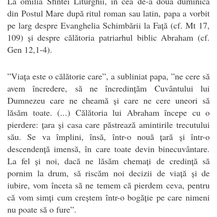
La omilia Sfintei Liturghii, în cea de-a doua duminică
din Postul Mare după ritul roman sau latin, papa a vorbit
pe larg despre Evanghelia Schimbării la Față (cf. Mt 17,
109) și despre călătoria patriarhul biblic Abraham (cf.
Gen 12,1-4).
”Viața este o călătorie care”, a subliniat papa, ”ne cere să
avem încredere, să ne încredințăm Cuvântului lui
Dumnezeu care ne cheamă și care ne cere uneori să
lăsăm toate. (...) Călătoria lui Abraham începe cu o
pierdere: țara și casa care păstrează amintirile trecutului
său. Se va împlini, însă, într-o nouă țară și într-o
descendență imensă, în care toate devin binecuvântare.
La fel și noi, dacă ne lăsăm chemați de credință să
pornim la drum, să riscăm noi decizii de viață și de
iubire, vom înceta să ne temem că pierdem ceva, pentru
că vom simți cum creștem într-o bogăție pe care nimeni
nu poate să o fure”.