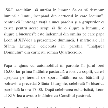
”Să-L ascultăm, să intrăm în lumina Sa ca să devenim
lumină a lumii, începând din cartierul în care locuim”,
pentru că ”întreaga viață a unei parohii și a grupurilor ei
există pentru acest scop: să fie o slujire a luminii, o
slujire a bucuriei”: este îndemnul din omilia pe care papa
Leon al XIV-lea a prezentat-o duminică, 1 martie a.c., la
Sfânta Liturghie celebrată în parohia ”Înălțarea
Domnului” din cartierul roman Quarticciolo.
Papa a ajuns cu automobilul în parohie în jurul orei
16.00, iar prima întâlnire pastorală a fost cu copiii, care-l
așteptau pe terenul de sport. Întâlnirea cu bătrânii și
bolnavii a precedat Sfânta Liturghie, celebrată în biserica
parohială la ora 17.00. După celebrarea euharistică, Leon
al XIV-lea a avut o întâlnire cu Consiliul pastoral.