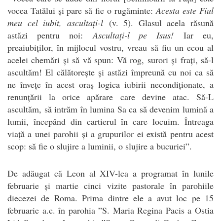
vocea Tatălui și pare să fie o rugăminte:
Acesta este Fiul
meu cel iubit, ascultați-l
(v. 5). Glasul acela răsună
astăzi pentru noi:
Ascultați-l pe Isus!
Iar eu,
preaiubiților, în mijlocul vostru, vreau să fiu un ecou al
acelei chemări și să vă spun: Vă rog, surori și frați, să-l
ascultăm! El călătorește și astăzi împreună cu noi ca să
ne învețe în acest oraș logica iubirii necondiționate, a
renunțării la orice apărare care devine atac. Să-L
ascultăm, să intrăm în lumina Sa ca să devenim lumină a
lumii, începând din cartierul în care locuim. Întreaga
viață a unei parohii și a grupurilor ei există pentru acest
scop: să fie o slujire a luminii, o slujire a bucuriei”.
De adăugat că Leon al XIV-lea a programat în lunile
februarie și martie cinci vizite pastorale în parohiile
diecezei de Roma. Prima dintre ele a avut loc pe 15
februarie a.c. în parohia ”S. Maria Regina Pacis a Ostia