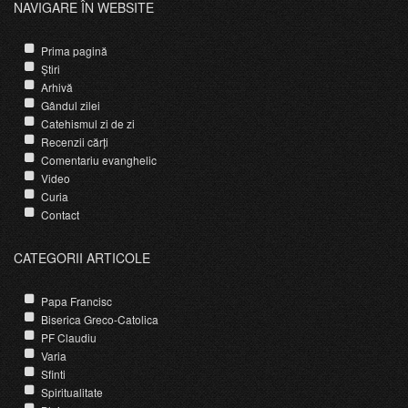
NAVIGARE ÎN WEBSITE
Prima pagină
Știri
Arhivă
Gândul zilei
Catehismul zi de zi
Recenzii cărți
Comentariu evanghelic
Video
Curia
Contact
CATEGORII ARTICOLE
Papa Francisc
Biserica Greco-Catolica
PF Claudiu
Varia
Sfinti
Spiritualitate