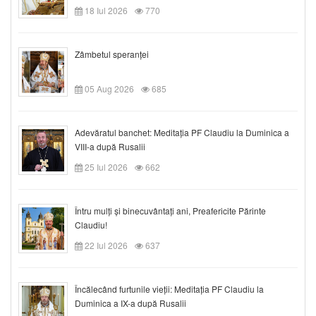
18 Iul 2026
770
Zâmbetul speranței
05 Aug 2026
685
Adevăratul banchet: Meditația PF Claudiu la Duminica a
VIII-a după Rusalii
25 Iul 2026
662
Întru mulți și binecuvântați ani, Preafericite Părinte
Claudiu!
22 Iul 2026
637
Încălecând furtunile vieții: Meditația PF Claudiu la
Duminica a IX-a după Rusalii