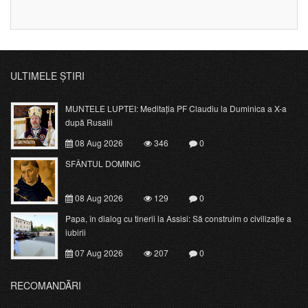
ULTIMELE ȘTIRI
MUNTELE LUPTEI: Meditația PF Claudiu la Duminica a X-a
după Rusalii
08 Aug 2026
346
0
SFÂNTUL DOMINIC
08 Aug 2026
129
0
Papa, în dialog cu tinerii la Assisi: Să construim o civilizație a
iubirii
07 Aug 2026
207
0
RECOMANDĂRI