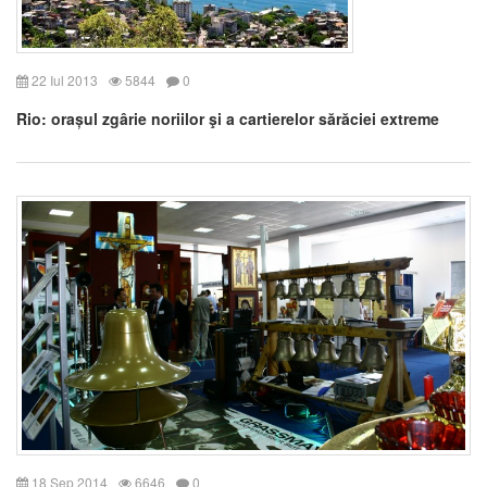
22 Iul 2013
5844
0
Rio: orașul zgârie noriilor şi a cartierelor sărăciei extreme
18 Sep 2014
6646
0