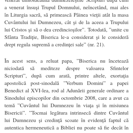
a venerat însuși Trupul Domnului, neîncetând, mai ales
în Liturgia sacră, să primească Pâinea vieții atât la masa
Cuvântului lui Dumnezeu, cât și de la aceea a Trupului
lui Cristos și să o dea credincioșilor”. Totodată, ”unite cu
Sfânta Tradiție, Biserica le-a considerat și le consideră
drept regula supremă a credinței sale” (nr. 21).
În acest sens, a reluat papa, ”Biserica nu încetează
niciodată să mediteze despre valoarea Sfintelor
Scripturi”, după cum arată, printre altele, exortația
apostolică post-sinodală ”Verbum Domini” a papei
Benedict al XVI-lea, rod al Adunării generale ordinare a
Sinodului episcopilor din octombrie 2008, care a avut ca
temă ”Cuvântul lui Dumnezeu în viața și în misiunea
Bisericii”. ”Tocmai legătura intrinsecă dintre Cuvântul
lui Dumnezeu și credință scoate în evidență faptul că
autentica hermeneutică a Bibliei nu poate să fie decât în