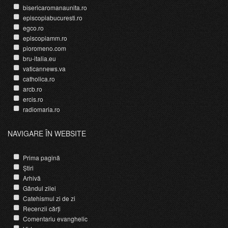
bisericaromanaunita.ro
episcopiabucuresti.ro
egco.ro
episcopiamm.ro
pioromeno.com
bru-italia.eu
vaticannews.va
catholica.ro
arcb.ro
ercis.ro
radiomaria.ro
NAVIGARE ÎN WEBSITE
Prima pagină
Știri
Arhivă
Gândul zilei
Catehismul zi de zi
Recenzii cărți
Comentariu evanghelic