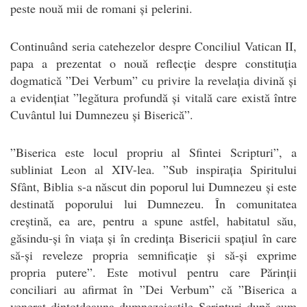
peste nouă mii de romani și pelerini.
Continuând seria catehezelor despre Conciliul Vatican II,
papa a prezentat o nouă reflecție despre constituția
dogmatică ”Dei Verbum” cu privire la revelația divină și
a evidențiat ”legătura profundă și vitală care există între
Cuvântul lui Dumnezeu și Biserică”.
”Biserica este locul propriu al Sfintei Scripturi”, a
subliniat Leon al XIV-lea. ”Sub inspirația Spiritului
Sfânt, Biblia s-a născut din poporul lui Dumnezeu și este
destinată poporului lui Dumnezeu. În comunitatea
creștină, ea are, pentru a spune astfel, habitatul său,
găsindu-și în viața și în credința Bisericii spațiul în care
să-și reveleze propria semnificație și să-și exprime
propria putere”. Este motivul pentru care Părinții
conciliari au afirmat în ”Dei Verbum” că ”Biserica a
venerat dintotdeauna dumnezeieștile Scripturi după cum