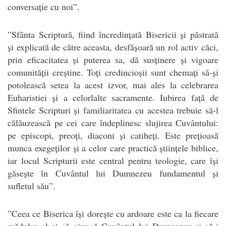
conversație cu noi”.
”Sfânta Scriptură, fiind încredințată Bisericii și păstrată
și explicată de către aceasta, desfășoară un rol activ căci,
prin eficacitatea și puterea sa, dă susținere și vigoare
comunității creștine. Toți credincioșii sunt chemați să-și
potolească setea la acest izvor, mai ales la celebrarea
Euharistiei și a celorlalte sacramente. Iubirea față de
Sfintele Scripturi și familiaritatea cu acestea trebuie să-l
călăuzească pe cei care îndeplinesc slujirea Cuvântului:
pe episcopi, preoți, diaconi și catiheți. Este prețioasă
munca exegeților și a celor care practică științele biblice,
iar locul Scripturii este central pentru teologie, care își
găsește în Cuvântul lui Dumnezeu fundamentul și
sufletul său”.
”Ceea ce Biserica își dorește cu ardoare este ca la fiecare
mădular al ei să ajungă Cuvântul lui Dumnezeu și să-i