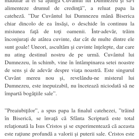
alimenteze drumul de credință”, a reluat papa la
cateheză. ”Dar Cuvântul lui Dumnezeu mână Biserica
chiar dincolo de ea însăși, o deschide în continuu la
misiunea față de toți oamenii. Într-adevăr, trăim
înconjurați de atâtea cuvinte, dar cât de multe dintre ele
sunt goale! Uneori, ascultăm și cuvinte înțelepte, dar care
nu ating destinul nostru de pe urmă. Cuvântul lui
Dumnezeu, în schimb, vine în întâmpinarea setei noastre
de sens și de adevăr despre viața noastră. Este singurul
Cuvânt mereu nou și, revelându-ne misterul lui
Dumnezeu, este inepuizabil, nu încetează niciodată să ne
împartă bogățiile sale”.
”Preaiubiților”, a spus papa la finalul catehezei, ”trăind
în Biserică, se învață că Sfânta Scriptură este total
relaționată la Isus Cristos și se experimentează că aceasta
este rațiune profundă a valorii și puterii sale. Cristos este