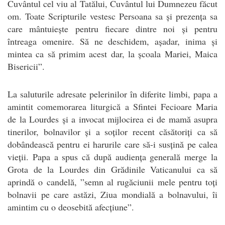
Cuvântul cel viu al Tatălui, Cuvântul lui Dumnezeu făcut
om. Toate Scripturile vestesc Persoana sa și prezența sa
care mântuiește pentru fiecare dintre noi și pentru
întreaga omenire. Să ne deschidem, așadar, inima și
mintea ca să primim acest dar, la școala Mariei, Maica
Bisericii”.
La saluturile adresate pelerinilor în diferite limbi, papa a
amintit comemorarea liturgică a Sfintei Fecioare Maria
de la Lourdes și a invocat mijlocirea ei de mamă asupra
tinerilor, bolnavilor și a soților recent căsătoriți ca să
dobândească pentru ei harurile care să-i susțină pe calea
vieții. Papa a spus că după audiența generală merge la
Grota de la Lourdes din Grădinile Vaticanului ca să
aprindă o candelă, ”semn al rugăciunii mele pentru toți
bolnavii pe care astăzi, Ziua mondială a bolnavului, îi
amintim cu o deosebită afecțiune”.