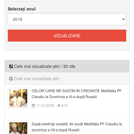
Selectați anul
Cele mai vizualizate știri / 30 zile
Cele mai vizualizate știri
CELOR CARE NE SUSȚIN ÎN CREDINȚĂ: Meditația PF
Claudiu la Duminica a VI-a după Rusalii
11 Iul 2026
814
După credinţa voastră, fie vouă! Meditația PF Claudiu la
duminica a VII-a după Rusalii