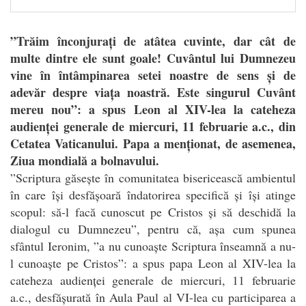
”Trăim înconjurați de atâtea cuvinte, dar cât de
multe dintre ele sunt goale! Cuvântul lui Dumnezeu
vine în întâmpinarea setei noastre de sens și de
adevăr despre viața noastră. Este singurul Cuvânt
mereu nou”: a spus Leon al XIV-lea la cateheza
audienței generale de miercuri, 11 februarie a.c., din
Cetatea Vaticanului. Papa a menționat, de asemenea,
Ziua mondială a bolnavului.
”
Scriptura găsește în comunitatea bisericească ambientul
în care își desfășoară îndatorirea specifică și își atinge
scopul: să-l facă cunoscut pe Cristos și să deschidă la
dialogul cu Dumnezeu”, pentru că, așa cum spunea
sfântul Ieronim, ”a nu cunoaște Scriptura înseamnă a nu-
l cunoaște pe Cristos”: a spus papa Leon al XIV-lea la
cateheza audienței generale de miercuri, 11 februarie
a.c., desfășurată în Aula Paul al VI-lea cu participarea a