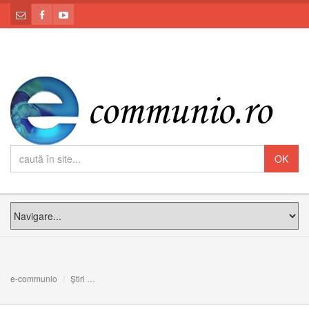
e-communio
Știri
Printre atâtea cuvinte goale, să facem loc pentru Cuvântul