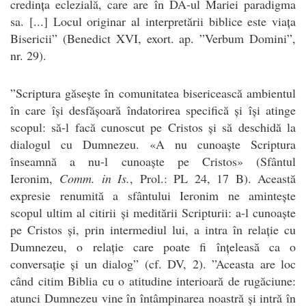
credința eclezială, care are în DA-ul Mariei paradigma
sa. [...] Locul originar al interpretării biblice este viața
Bisericii” (Benedict XVI, exort. ap. ”Verbum Domini”,
nr. 29).
”Scriptura găsește în comunitatea bisericească ambientul
în care își desfășoară îndatorirea specifică și își atinge
scopul: să-l facă cunoscut pe Cristos și să deschidă la
dialogul cu Dumnezeu. «A nu cunoaște Scriptura
înseamnă a nu-l cunoaște pe Cristos» (Sfântul
Ieronim,
Comm. in Is.
, Prol.: PL 24, 17 B). Această
expresie renumită a sfântului Ieronim ne amintește
scopul ultim al citirii și meditării Scripturii: a-l cunoaște
pe Cristos și, prin intermediul lui, a intra în relație cu
Dumnezeu, o relație care poate fi înțeleasă ca o
conversație și un dialog” (cf. DV, 2). ”Aceasta are loc
când citim Biblia cu o atitudine interioară de rugăciune:
atunci Dumnezeu vine în întâmpinarea noastră și intră în