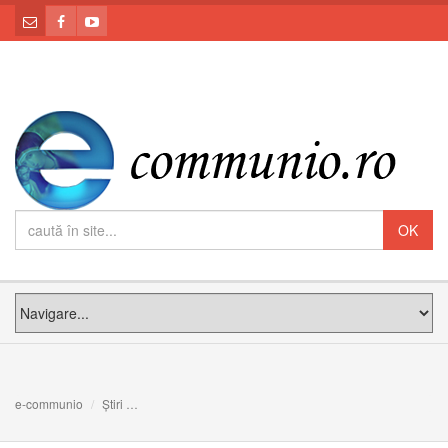
e-communio
Știri
CALEA CĂTRE INIMA LUI DUMNEZEU. Meditația PF Claud