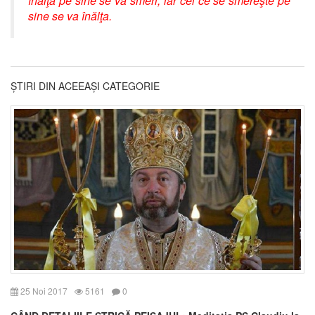
înalţă pe sine se va smeri, iar cel ce se smereşte pe
sine se va înălţa.
ȘTIRI DIN ACEEAȘI CATEGORIE
25 Noi 2017
5161
0