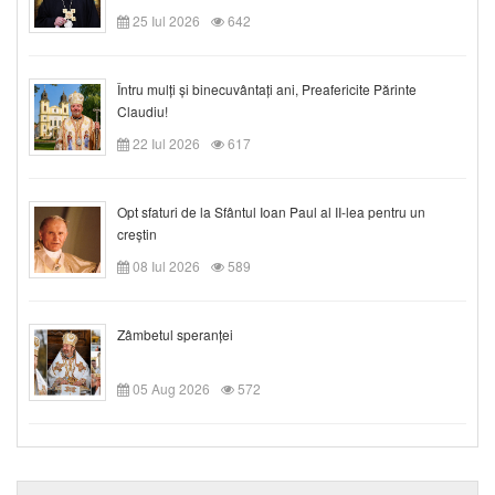
25 Iul 2026
642
Întru mulți și binecuvântați ani, Preafericite Părinte
Claudiu!
22 Iul 2026
617
Opt sfaturi de la Sfântul Ioan Paul al II-lea pentru un
creștin
08 Iul 2026
589
Zâmbetul speranței
05 Aug 2026
572