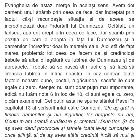
Evanghelia de astăzi merge în același sens. Avem doi
oameni: unul strâmb prin ceea ce face, dar îndreptat prin
faptul că-și recunoaște situația și de aceea se
încredințează doar îndurării lui Dumnezeu. Celălalt, un
fariseu, aparent drept prin ceea ce face, dar strâmb prin
poziția pe care o adoptă în fața lui Dumnezeu și a
oamenilor, încrezător doar în meritele sale. Aici stă de fapt
marea problemă: tot ceea ce facem ca și credincioși
trebuie să aiba o legătură cu iubirea de Dumnezeu și de
aproapele. Trebuie să se nască din iubire și să facă să
crească iubirea în inima noastră. În caz contrar, toate
faptele noastre bune, postul, rugăciunea, sacrificiile sunt
egale cu zero. Atenție: nu sunt doar puțin mai importante,
adică nu luăm nota 6 în loc de 10, ci sunt egale cu zero,
picăm examenul! Cel puțin asta ne spune sfântul Pavel în
capitolul 13 al scrisorii întâi către Corinteni:
“De aş grăi în
limbile oamenilor şi ale îngerilor, iar dragoste nu am,
făcutu-m-am aramă sunătoare şi chimval răsunător. Şi de
aş avea darul proorociei şi tainele toate le-aş cunoaşte şi
orice ştiinţă, şi de aş avea atâta credinţă încât să mut şi