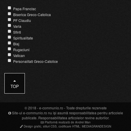
Papa Francisc
Biserica Greco-Catolica
PF Claudiu
Varia
Sfinti
Spiritualitate
Blaj
Rugaciuni
Vatican
Personalitati Greco-Catolice
TOP
© 2018 -
e-communio.ro
- Toate drepturile rezervate
Site-ul e-communio.ro nu își asumă responsabilitatea pentru articolele
publicate. Responsabilitatea articolelor revine autorilor.
Platformă realizată de Andrei Man
Design grafic
,
stiluri CSS
,
codificare HTML
:
MEDIAGRANDESIGN