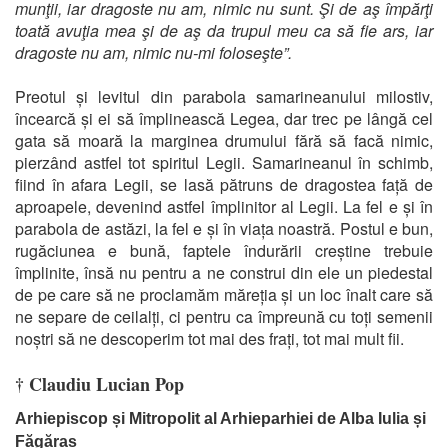
munţii, iar dragoste nu am, nimic nu sunt. Şi de aş împărţi
toată avuţia mea şi de aş da trupul meu ca să fie ars, iar
dragoste nu am, nimic nu-mi foloseşte”.
Preotul și levitul din parabola samarineanului milostiv,
încearcă și ei să împlinească Legea, dar trec pe lângă cel
gata să moară la marginea drumului fără să facă nimic,
pierzând astfel tot spiritul Legii. Samarineanul în schimb,
fiind în afara Legii, se lasă pătruns de dragostea față de
aproapele, devenind astfel împlinitor al Legii. La fel e și în
parabola de astăzi, la fel e și în viața noastră. Postul e bun,
rugăciunea e bună, faptele îndurării creștine trebuie
împlinite, însă nu pentru a ne construi din ele un piedestal
de pe care să ne proclamăm măreția și un loc înalt care să
ne separe de ceilalți, ci pentru ca împreună cu toți semenii
noștri să ne descoperim tot mai des frați, tot mai mult fii.
† Claudiu Lucian Pop
Arhiepiscop și Mitropolit al Arhieparhiei de Alba Iulia și
Făgăraș