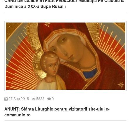
CÂND DETALIILE STRICĂ PEISAJUL: Meditația PS Claudiu la
Duminica a XXX-a după Rusalii
27 Sep 2015
5833
0
ANUNȚ: Sfânta Liturghie pentru vizitatorii site-ului e-
communio.ro