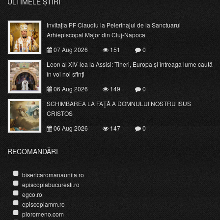
ULTIMELE ȘTIRI
Invitația PF Claudiu la Pelerinajul de la Sanctuarul
Arhiepiscopal Major din Cluj-Napoca
07 Aug 2026
151
0
Leon al XIV-lea la Assisi: Tineri, Europa și întreaga lume caută
în voi noi sfinți
06 Aug 2026
149
0
SCHIMBAREA LA FAŢĂ A DOMNULUI NOSTRU ISUS
CRISTOS
06 Aug 2026
147
0
RECOMANDĂRI
bisericaromanaunita.ro
episcopiabucuresti.ro
egco.ro
episcopiamm.ro
pioromeno.com