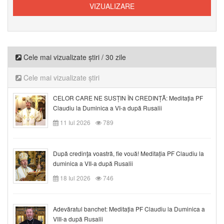
Cele mai vizualizate știri / 30 zile
Cele mai vizualizate știri
CELOR CARE NE SUSȚIN ÎN CREDINȚĂ: Meditația PF
Claudiu la Duminica a VI-a după Rusalii
11 Iul 2026
789
După credinţa voastră, fie vouă! Meditația PF Claudiu la
duminica a VII-a după Rusalii
18 Iul 2026
746
Adevăratul banchet: Meditația PF Claudiu la Duminica a
VIII-a după Rusalii