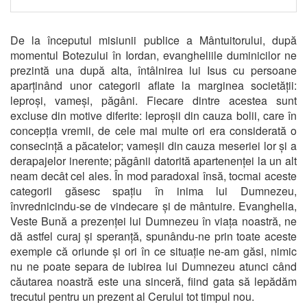
De la începutul misiunii publice a Mântuitorului, după
momentul Botezului în Iordan, evangheliile duminicilor ne
prezintă una după alta, întâlnirea lui Isus cu persoane
aparținând unor categorii aflate la marginea societății:
leproși, vameși, păgâni. Fiecare dintre acestea sunt
excluse din motive diferite: leproșii din cauza bolii, care în
concepția vremii, de cele mai multe ori era considerată o
consecință a păcatelor; vameșii din cauza meseriei lor și a
derapajelor inerente; păgânii datorită apartenenței la un alt
neam decât cel ales. În mod paradoxal însă, tocmai aceste
categorii găsesc spațiu în inima lui Dumnezeu,
învrednicindu-se de vindecare și de mântuire. Evanghelia,
Veste Bună a prezenței lui Dumnezeu în viața noastră, ne
dă astfel curaj și speranță, spunându-ne prin toate aceste
exemple că oriunde și ori în ce situație ne-am găsi, nimic
nu ne poate separa de iubirea lui Dumnezeu atunci când
căutarea noastră este una sinceră, fiind gata să lepădăm
trecutul pentru un prezent al Cerului tot timpul nou.