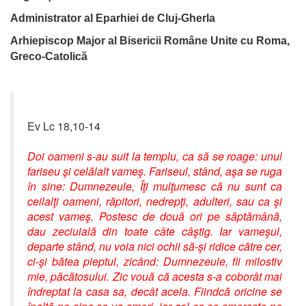
Administrator al Eparhiei de Cluj-Gherla
Arhiepiscop Major al Bisericii Române Unite cu Roma,
Greco-Catolică
Ev Lc 18,10-14
Doi oameni s-au suit la templu, ca să se roage: unul
fariseu şi celălalt vameş. Fariseul, stând, aşa se ruga
în sine: Dumnezeule, Îţi mulţumesc că nu sunt ca
ceilalţi oameni, răpitori, nedrepţi, adulteri, sau ca şi
acest vameş. Postesc de două ori pe săptămână,
dau zeciuială din toate câte câştig. Iar vameşul,
departe stând, nu voia nici ochii să-şi ridice către cer,
ci-şi bătea pieptul, zicând: Dumnezeule, fii milostiv
mie, păcătosului. Zic vouă că acesta s-a coborât mai
îndreptat la casa sa, decât acela. Fiindcă oricine se