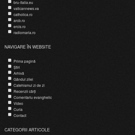
bru-italia.eu
vaticannews.va
catholica.ro
arcb.ro
ercis.ro
radiomaria.ro
NAVIGARE ÎN WEBSITE
Prima pagină
Știri
Arhivă
Gândul zilei
Catehismul zi de zi
Recenzii cărți
Comentariu evanghelic
Video
Curia
Contact
CATEGORII ARTICOLE