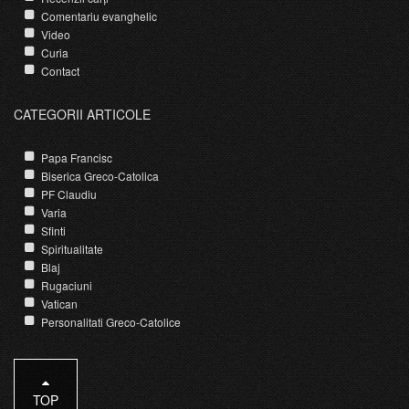
Comentariu evanghelic
Video
Curia
Contact
CATEGORII ARTICOLE
Papa Francisc
Biserica Greco-Catolica
PF Claudiu
Varia
Sfinti
Spiritualitate
Blaj
Rugaciuni
Vatican
Personalitati Greco-Catolice
TOP