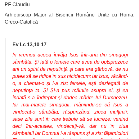
PF Claudiu
Arhiepiscop Major al Bisericii Române Unite cu Roma,
Greco-Catolică
Ev Lc 13,10-17
În vremea aceea învăţa Isus într-una din sinagogi
sâmbăta. Şi iată o femeie care avea de optsprezece
ani un spirit de neputinţă şi care era gârbovă, de nu
putea să se ridice în sus nicidecum; iar Isus, văzând-
o, a chemat-o şi i-a zis: femeie, eşti dezlegată de
neputinţa ta. Şi Şi-a pus mâinile asupra ei, şi ea
îndată s-a îndreptat şi dadea mărire lui Dumnezeu.
Iar mai-marele sinagogii, mâniindu-se că Isus a
vindecat-o sâmbăta, răspunzând, zicea mulţimii:
sase zile sunt în care trebuie să se lucreze; venind
deci într-acestea, vindecaţi-vă, dar nu în ziua
sâmbetei! Iar Domnul i-a răspuns şi a zis: făţarnicilor!