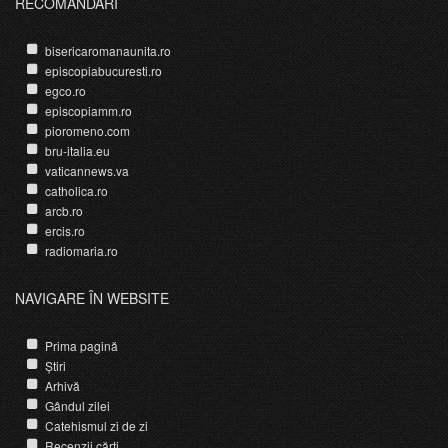
RECOMANDĂRI
bisericaromanaunita.ro
episcopiabucuresti.ro
egco.ro
episcopiamm.ro
pioromeno.com
bru-italia.eu
vaticannews.va
catholica.ro
arcb.ro
ercis.ro
radiomaria.ro
NAVIGARE ÎN WEBSITE
Prima pagină
Știri
Arhivă
Gândul zilei
Catehismul zi de zi
Recenzii cărți