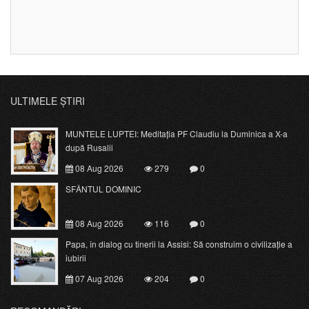
ULTIMELE ȘTIRI
MUNTELE LUPTEI: Meditația PF Claudiu la Duminica a X-a
după Rusalii
08 Aug 2026
279
0
SFÂNTUL DOMINIC
08 Aug 2026
116
0
Papa, în dialog cu tinerii la Assisi: Să construim o civilizație a
iubirii
07 Aug 2026
204
0