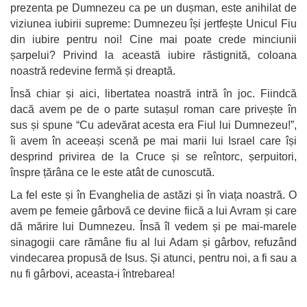
prezenta pe Dumnezeu ca pe un dușman, este anihilat de
viziunea iubirii supreme: Dumnezeu își jertfește Unicul Fiu
din iubire pentru noi! Cine mai poate crede minciunii
șarpelui? Privind la această iubire răstignită, coloana
noastră redevine fermă și dreaptă.
Însă chiar și aici, libertatea noastră intră în joc. Fiindcă
dacă avem pe de o parte sutașul roman care privește în
sus și spune “Cu adevărat acesta era Fiul lui Dumnezeu!”,
îi avem în aceeași scenă pe mai marii lui Israel care își
desprind privirea de la Cruce și se reîntorc, șerpuitori,
înspre țărâna ce le este atât de cunoscută.
La fel este și în Evanghelia de astăzi și în viața noastră. O
avem pe femeie gârbovă ce devine fiică a lui Avram și care
dă mărire lui Dumnezeu. Însă îl vedem și pe mai-marele
sinagogii care rămâne fiu al lui Adam și gârbov, refuzând
vindecarea propusă de Isus. Și atunci, pentru noi, a fi sau a
nu fi gârbovi, aceasta-i întrebarea!