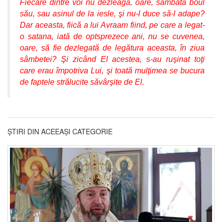
Fiecare dintre voi nu dezleagă, oare, sâmbăta boul
său, sau asinul de la iesle, şi nu-l duce să-l adape?
Dar aceasta, fiică a lui Avraam fiind, pe care a legat-
o satana, iată de optsprezece ani, nu se cuvenea,
oare, să fie dezlegată de legătura aceasta, în ziua
sâmbetei? Şi zicând El acestea, s-au ruşinat toţi
care erau împotriva Lui, şi toată mulţimea se bucura
de faptele strălucite săvârşite de El.
ȘTIRI DIN ACEEAȘI CATEGORIE