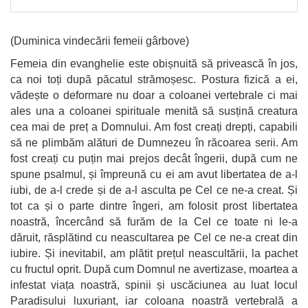
(Duminica vindecării femeii gârbove)
Femeia din evanghelie este obișnuită să privească în jos,
ca noi toți după păcatul strămoșesc. Postura fizică a ei,
vădește o deformare nu doar a coloanei vertebrale ci mai
ales una a coloanei spirituale menită să susțină creatura
cea mai de preț a Domnului. Am fost creați drepți, capabili
să ne plimbăm alături de Dumnezeu în răcoarea serii. Am
fost creați cu puțin mai prejos decât îngerii, după cum ne
spune psalmul, și împreună cu ei am avut libertatea de a-l
iubi, de a-l crede și de a-l asculta pe Cel ce ne-a creat. Și
tot ca și o parte dintre îngeri, am folosit prost libertatea
noastră, încercând să furăm de la Cel ce toate ni le-a
dăruit, răsplătind cu neascultarea pe Cel ce ne-a creat din
iubire. Și inevitabil, am plătit prețul neascultării, la pachet
cu fructul oprit. După cum Domnul ne avertizase, moartea a
infestat viața noastră, spinii și uscăciunea au luat locul
Paradisului luxuriant, iar coloana noastră vertebrală a