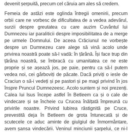
devenit șerpuită, precum cel căruia am ales să credem.
Femeia de astăzi este oglinda întregii omenirii, precum
orbii care ne vorbesc de dificultatea de a vedea adevărul,
surzii despre greutatea cu care auzim Cuvântul lui
Dumnezeu iar paraliticii despre imposibilitatea de a merge
pe urmele Domnului. De aceea Crăciunul ne vorbește
despre un Dumnezeu care alege să vină acolo unde
privirea noastră poate să-l vadă: în țărână. Își face trup din
țărâna noastră, se îmbracă cu umanitatea ce ne este
proprie și se așează jos, pe paie, pentru ca să-l putem
vedea noi, cei gârboviți de păcate. Dacă priviți o iesle de
Craciun o să-i vedeți și pe pastori și pe magi privind în jos
înspre Pruncul Dumnezeesc. Acolo suntem și noi prezenți.
Calea lui Isus începe astfel în Betleem ca și o cale de
vindecare și se încheie cu Crucea înălțată împreună cu
privirile noastre. Privind Iubirea răstignită pe Cruce,
prevestită deja în Betleem de grota întunecată și de
scutecele ce aduc aminte de giulgiul de înmormântare,
avem șansa vindecării. Veninul minciunii șarpelui, ce ni-l