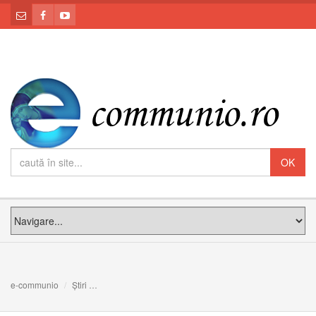
e-communio
Știri
A fi sau a nu fi gârbovi: Meditația PF Claudiu la Duminic