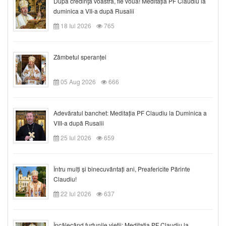
După credinţa voastră, fie vouă! Meditația PF Claudiu la
duminica a VII-a după Rusalii
18 Iul 2026
765
Zâmbetul speranței
05 Aug 2026
666
Adevăratul banchet: Meditația PF Claudiu la Duminica a
VIII-a după Rusalii
25 Iul 2026
659
Întru mulți și binecuvântați ani, Preafericite Părinte
Claudiu!
22 Iul 2026
637
Încălecând furtunile vieții: Meditația PF Claudiu la