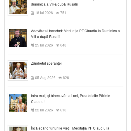
duminica a VII-a după Rusalii
18 Iul 2026
751
Adevăratul banchet: Meditația PF Claudiu la Duminica a
VIII-a după Rusalii
25 Iul 2026
648
Zâmbetul speranței
05 Aug 2026
626
Întru mulți și binecuvântați ani, Preafericite Părinte
Claudiu!
22 Iul 2026
618
Încălecând furtunile vieții: Meditația PF Claudiu la