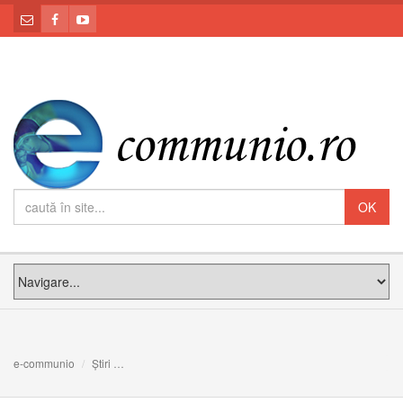
e-communio
Știri
Care este sarcina pe care Dumnezeu mi-a încredințat-o