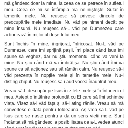
mă gândesc doar la mine, la ceea ce se petrece în sufletul
meu. Ceea ce mi se întâmplă mă neliniștește. Sufăr în
temerile mele. Nu reușesc să privesc dincolo de
preocupările mele imediate. Nu văd pe nimeni decât pe
mine însumi. Nu reușesc să-L văd pe Dumnezeu care
acționează în mijlocul deșertului meu.
Sunt închis în mine, îngrijorat, înfricoșat. Nu-L văd pe
Dumnezeu care îmi sprijină pașii. Îmi place când Isus îmi
spune să veghez, dar nu știu momentul când va veni la
mine. Nu știu când mă va îmbrățișa. Nu știu când îmi va
spune ca să acționez sau să rămân calm. Nu reușesc să-i
văd prezența în nopțile mele și în temerile mele. Nu-i
disting chipul. Nu reușesc să-i aud vocea înăuntrul meu.
Vreau să-L descopăr pe Isus în zilele mele și în întunericul
meu. Aștept o întâlnire profundă cu El care să îmi schimbe
viața. Visez să-i văd fața și să-i ating rănile. Vreau să mă
convertesc o dată pentru totdeauna. Aș vrea să-L văd pe
Isus care se naște pentru a da un sens vieții mele. Sunt
încântat să mă gândesc la posibilitatea de a-L vedea atunci