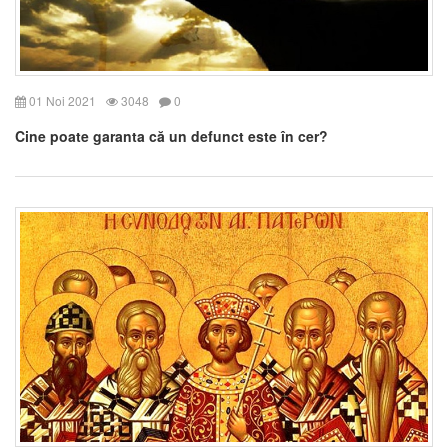
01 Noi 2021
3048
0
Cine poate garanta că un defunct este în cer?