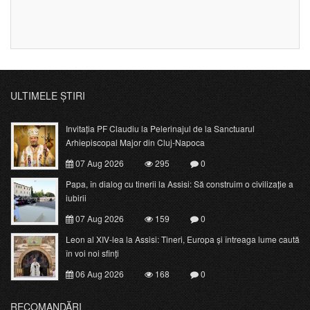
ULTIMELE ȘTIRI
Invitația PF Claudiu la Pelerinajul de la Sanctuarul
Arhiepiscopal Major din Cluj-Napoca
07 Aug 2026
295
0
Papa, în dialog cu tinerii la Assisi: Să construim o civilizație a
iubirii
07 Aug 2026
159
0
Leon al XIV-lea la Assisi: Tineri, Europa și întreaga lume caută
în voi noi sfinți
06 Aug 2026
168
0
RECOMANDĂRI