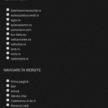
bisericaromanaunita.ro
episcopiabucuresti.ro
egco.ro
episcopiamm.ro
pioromeno.com
bru-italia.eu
vaticannews.va
catholica.ro
arcb.ro
ercis.ro
radiomaria.ro
NAVIGARE ÎN WEBSITE
Prima pagină
Știri
Arhivă
Gândul zilei
Catehismul zi de zi
Recenzii cărți