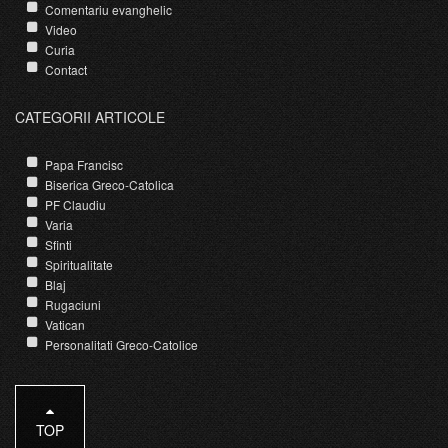
Comentariu evanghelic
Video
Curia
Contact
CATEGORII ARTICOLE
Papa Francisc
Biserica Greco-Catolica
PF Claudiu
Varia
Sfinti
Spiritualitate
Blaj
Rugaciuni
Vatican
Personalitati Greco-Catolice
TOP