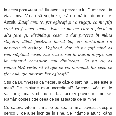
În acest post vreau să fiu atent la prezența lui Dumnezeu în
viața mea. Vreau să veghez și să nu mă închid în mine.
Luaţi aminte, privegheaţi şi vă rugaţi, că nu ştiţi
Ascult: „
când va fi acea vreme. Este ca un om care a plecat în
altă ţară şi, lăsându-şi casa, a dat puterea în mâna
slugilor, dând fiecăruia lucrul lui, iar portarului i-a
poruncit să vegheze. Vegheaţi, dar, că nu ştiţi când va
veni stăpânul casei: sau seara, sau la miezul nopţii, sau
la cântatul cocoşilor, sau dimineaţa. Ca nu cumva
venind fără veste, să vă afle pe voi dormind. Iar ceea ce
zic vouă, zic tuturor: Privegheaţi!
”
Știu că Dumnezeu dă fiecăruia câte o sarcină. Care este a
mea? Ce misiune mi-a încredințat? Adesea, văd multe
sarcini și mă simt mic în fața acelei provocări imense.
Rămân copleșit de ceea ce se așteaptă de la mine.
Cu câteva zile în urmă, o persoană mi-a povestit despre
pericolul de a se închide în sine. Se întâmplă atunci când