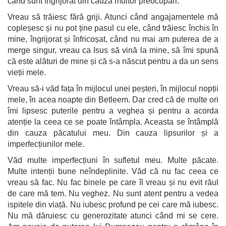
când sunt îngrijorat din cauza multor preocupări.
Vreau să trăiesc fără griji. Atunci când angajamentele mă
copleșesc și nu pot ține pasul cu ele, când trăiesc închis în
mine, îngrijorat și înfricoșat, când nu mai am puterea de a
merge singur, vreau ca Isus să vină la mine, să îmi spună
că este alături de mine și că s-a născut pentru a da un sens
vieții mele.
Vreau să-i văd fața în mijlocul unei peșteri, în mijlocul nopții
mele, în acea noapte din Betleem. Dar cred că de multe ori
îmi lipsesc puterile pentru a veghea și pentru a acorda
atenție la ceea ce se poate întâmpla. Aceasta se întâmplă
din cauza păcatului meu. Din cauza lipsurilor și a
imperfecțiunilor mele.
Văd multe imperfecțiuni în sufletul meu. Multe păcate.
Multe intenții bune neîndeplinite. Văd că nu fac ceea ce
vreau să fac. Nu fac binele pe care îl vreau și nu evit răul
de care mă tem. Nu veghez. Nu sunt atent pentru a vedea
ispitele din viață. Nu iubesc profund pe cei care mă iubesc.
Nu mă dăruiesc cu generozitate atunci când mi se cere.