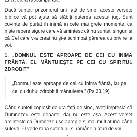
Dacă sunteți prizonierul urii față de sine, aceste versete
biblice vă pot ajuta să slăbiți puterea acestui jug. Sunt
cuvinte de purtat în inimă în cele mai grele momente, ca
niște repere sigure care vă amintesc că nu sunteți singuri și
că Cel care v-a creat nu și-a schimbat părerea cu privire la
voi.
1. „DOMNUL ESTE APROAPE DE CEI CU INIMA
FRÂNTĂ, EL MÂNTUIEȘTE PE CEI CU SPIRITUL
ZDROBIT”
„Domnul este aproape de cei cu inima frântă, iar pe
cei cu duhul zdrobit îi mântuiește.” (Ps 33,19)
Când sunteți copleșit de ura față de sine, aveți impresia că
Dumnezeu este departe, dar nu este așa. Acest verset
amintește că Dumnezeu se apropie și mai mult atunci când
suferiți. El vede rana sufletului și rămâne alături de voi.