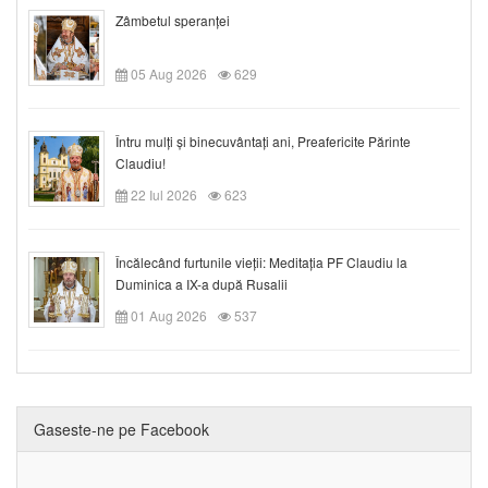
Zâmbetul speranței
05 Aug 2026
629
Întru mulți și binecuvântați ani, Preafericite Părinte
Claudiu!
22 Iul 2026
623
Încălecând furtunile vieții: Meditația PF Claudiu la
Duminica a IX-a după Rusalii
01 Aug 2026
537
Gaseste-ne pe Facebook