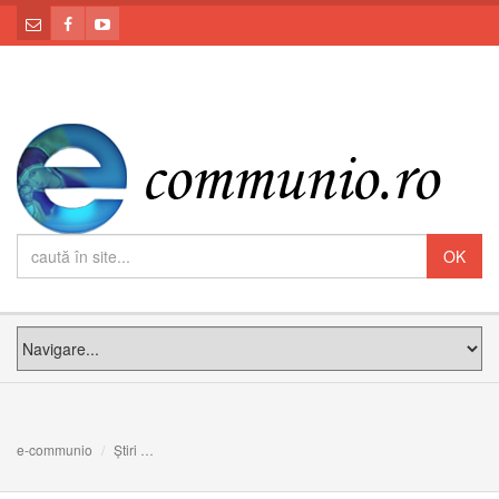
e-communio
Știri
Cinci versete biblice pentru momentele în care îți lipseșt