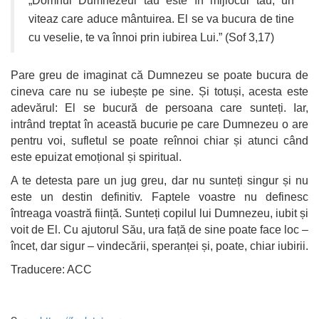
„Domnul Dumnezeul tău este în mijlocul tău, un
viteaz care aduce mântuirea. El se va bucura de tine
cu veselie, te va înnoi prin iubirea Lui.” (Sof 3,17)
Pare greu de imaginat că Dumnezeu se poate bucura de
cineva care nu se iubește pe sine. Și totuși, acesta este
adevărul: El se bucură de persoana care sunteți. Iar,
intrând treptat în această bucurie pe care Dumnezeu o are
pentru voi, sufletul se poate reînnoi chiar și atunci când
este epuizat emoțional și spiritual.
A te detesta pare un jug greu, dar nu sunteți singur și nu
este un destin definitiv. Faptele voastre nu definesc
întreaga voastră ființă. Sunteți copilul lui Dumnezeu, iubit și
voit de El. Cu ajutorul Său, ura față de sine poate face loc –
încet, dar sigur – vindecării, speranței și, poate, chiar iubirii.
Traducere: ACC