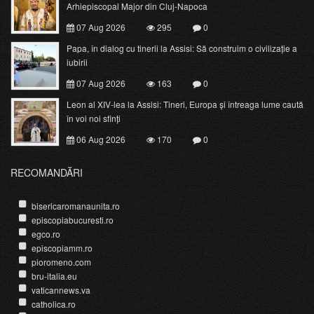
Arhiepiscopal Major din Cluj-Napoca
07 Aug 2026
295
0
Papa, în dialog cu tinerii la Assisi: Să construim o civilizație a
iubirii
07 Aug 2026
163
0
Leon al XIV-lea la Assisi: Tineri, Europa și întreaga lume caută
în voi noi sfinți
06 Aug 2026
170
0
RECOMANDĂRI
bisericaromanaunita.ro
episcopiabucuresti.ro
egco.ro
episcopiamm.ro
pioromeno.com
bru-italia.eu
vaticannews.va
catholica.ro