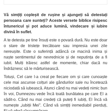
Vă simțiți copleșit de rușine și ajungeți să detestați
persoana care sunteți? Aceste versete biblice risipesc
întunericul și pot aduce lumină, vindecare și iubire
divină în suflet.
A te detesta pe tine însuți este o povară dură. Nu este doar
o stare de tristețe trecătoare sau impresia unei zile
nereușite. Este o suferință adâncă ce macină inima și
naște sentimentul de nevrednicie și de neputința de a fi
iubit. Mulți trăiesc astfel de momente, chiar dacă nu
îndrăznesc să le mărturisească.
Totuși, Cel care l-a creat pe fiecare om și care cunoaște
cele mai ascunse colțuri ale gândurilor sale nu încetează
niciodată să iubească. Atunci când nu mai vedeți nimic bun
în voi, Dumnezeu vede încă toată bunătatea pe care El a
sădit-o. Când nu mai credeți că puteți fi iubiți, El încă vă
numește „iubiții Mei”. Când vă simțiți iremediabil pierduți,
El vă oferă răscumpărare.