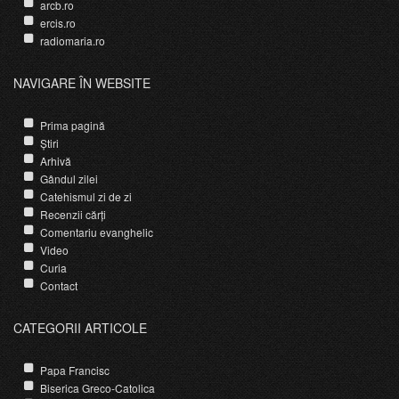
arcb.ro
ercis.ro
radiomaria.ro
NAVIGARE ÎN WEBSITE
Prima pagină
Știri
Arhivă
Gândul zilei
Catehismul zi de zi
Recenzii cărți
Comentariu evanghelic
Video
Curia
Contact
CATEGORII ARTICOLE
Papa Francisc
Biserica Greco-Catolica