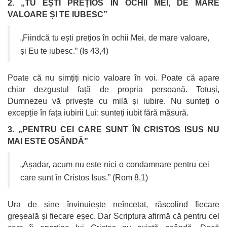
2. „TU EȘTI PREȚIOS ÎN OCHII MEI, DE MARE
VALOARE ȘI TE IUBESC”
„Fiindcă tu ești prețios în ochii Mei, de mare valoare,
și Eu te iubesc.” (Is 43,4)
Poate că nu simțiți nicio valoare în voi. Poate că apare
chiar dezgustul față de propria persoană. Totuși,
Dumnezeu vă privește cu milă și iubire. Nu sunteți o
excepție în fața iubirii Lui: sunteți iubit fără măsură.
3. „PENTRU CEI CARE SUNT ÎN CRISTOS ISUS NU
MAI ESTE OSÂNDĂ”
„Așadar, acum nu este nici o condamnare pentru cei
care sunt în Cristos Isus.” (Rom 8,1)
Ura de sine învinuiește neîncetat, răscolind fiecare
greșeală și fiecare eșec. Dar Scriptura afirmă că pentru cel