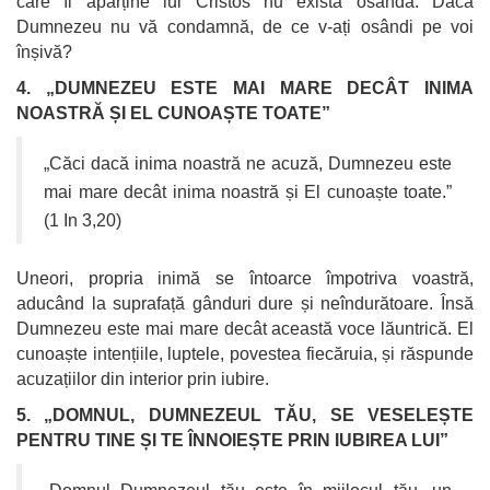
care îi aparține lui Cristos nu există osândă. Dacă
Dumnezeu nu vă condamnă, de ce v-ați osândi pe voi
înșivă?
4. „DUMNEZEU ESTE MAI MARE DECÂT INIMA
NOASTRĂ ȘI EL CUNOAȘTE TOATE”
„Căci dacă inima noastră ne acuză, Dumnezeu este
mai mare decât inima noastră și El cunoaște toate.”
(1 In 3,20)
Uneori, propria inimă se întoarce împotriva voastră,
aducând la suprafață gânduri dure și neîndurătoare. Însă
Dumnezeu este mai mare decât această voce lăuntrică. El
cunoaște intențiile, luptele, povestea fiecăruia, și răspunde
acuzațiilor din interior prin iubire.
5. „DOMNUL, DUMNEZEUL TĂU, SE VESELEȘTE
PENTRU TINE ȘI TE ÎNNOIEȘTE PRIN IUBIREA LUI”