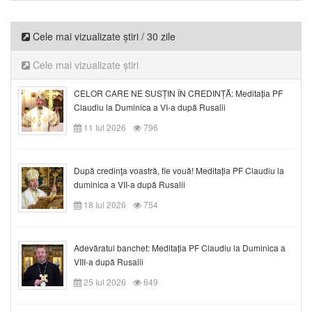
Cele mai vizualizate știri / 30 zile
Cele mai vizualizate știri
CELOR CARE NE SUSȚIN ÎN CREDINȚĂ: Meditația PF
Claudiu la Duminica a VI-a după Rusalii
11 Iul 2026
796
După credinţa voastră, fie vouă! Meditația PF Claudiu la
duminica a VII-a după Rusalii
18 Iul 2026
754
Adevăratul banchet: Meditația PF Claudiu la Duminica a
VIII-a după Rusalii
25 Iul 2026
649