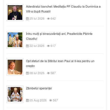
Adevăratul banchet: Meditația PF Claudiu la Duminica a
VIII-a după Rusalii
25 Iul 2026
642
Întru mulți și binecuvântați ani, Preafericite Părinte
Claudiu!
22 Iul 2026
617
Opt sfaturi de la Sfântul Ioan Paul al II-lea pentru un
creștin
08 Iul 2026
587
Zâmbetul speranței
05 Aug 2026
567