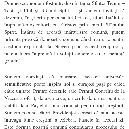
Dumnezeu, noi am fost introduși în taina Sfintei Treimi –
Tatăl și Fiul și Sfântul Spirit – și suntem invitați să
devenim, în și prin persoana lui Cristos, fii ai Tatălui și
împreună-moștenitori cu Cristos prin harul Sfântului
Spirit. Întăriți de această mărturisire comună, putem
înfrunta provocările noastre comune dând mărturie pentru
credința exprimată la Niceea prin respect reciproc și
putem lucra împreună la soluții concrete cu o speranță
genuină.
Suntem convinși că marcarea acestei aniversări
semnificative poate inspira noi și curajoși pași pe calea
către unitate. Printre deciziile sale, Primul Conciliu de la
Niceea a oferit, de asemenea, criteriile de urmat pentru a
stabili data Paștelui, una comună pentru toți creștinii.
Suntem recunoscători Providenței cerești că anul acesta
întreaga lume creștină a celebrat Paștele în aceeași zi.
Este dorința noastră comună continuarea procesului de