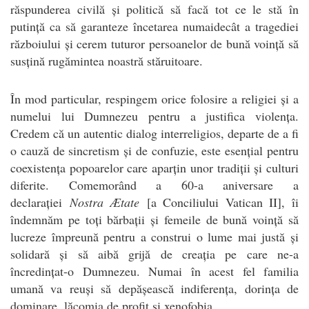
răspunderea civilă și politică să facă tot ce le stă în
putință ca să garanteze încetarea numaidecât a tragediei
războiului și cerem tuturor persoanelor de bună voință să
susțină rugămintea noastră stăruitoare.
În mod particular, respingem orice folosire a religiei și a
numelui lui Dumnezeu pentru a justifica violența.
Credem că un autentic dialog interreligios, departe de a fi
o cauză de sincretism și de confuzie, este esențial pentru
coexistența popoarelor care aparțin unor tradiții și culturi
diferite. Comemorând a 60-a aniversare a
declarației
Nostra Ætate
[a Conciliului Vatican II], îi
îndemnăm pe toți bărbații și femeile de bună voință să
lucreze împreună pentru a construi o lume mai justă și
solidară și să aibă grijă de creația pe care ne-a
încredințat-o Dumnezeu. Numai în acest fel familia
umană va reuși să depășească indiferența, dorința de
dominare, lăcomia de profit și xenofobia.