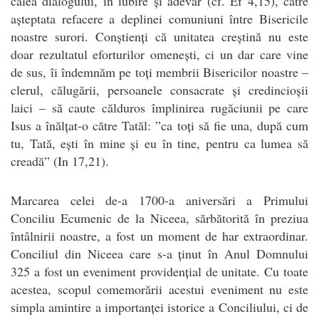
calea dialogului, în iubire și adevăr (cf. Ef 4,15), către
așteptata refacere a deplinei comuniuni între Bisericile
noastre surori. Conștienți că unitatea creștină nu este
doar rezultatul eforturilor omenești, ci un dar care vine
de sus, îi îndemnăm pe toți membrii Bisericilor noastre –
clerul, călugării, persoanele consacrate și credincioșii
laici – să caute călduros împlinirea rugăciunii pe care
Isus a înălțat-o către Tatăl: ”ca toți să fie una, după cum
tu, Tată, ești în mine și eu în tine, pentru ca lumea să
creadă” (In 17,21).
Marcarea celei de-a 1700-a aniversări a Primului
Conciliu Ecumenic de la Niceea, sărbătorită în preziua
întâlnirii noastre, a fost un moment de har extraordinar.
Conciliul din Niceea care s-a ținut în Anul Domnului
325 a fost un eveniment providențial de unitate. Cu toate
acestea, scopul comemorării acestui eveniment nu este
simpla amintire a importanței istorice a Conciliului, ci de