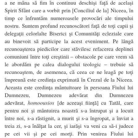
a ne mâna să fim în continuu deschiși față de același
Spirit Sfânt care a vorbit prin [Conciliul de la] Niceea, în
timp ce înfruntăm numeroasele provocări ale timpului
nostru. Suntem profund recunoscători față de toți capii și
delegații celorlalte Biserici și Comunități ecleziale care
au binevoit să participe la acest eveniment. Pe lângă
recunoașterea piedicilor care stăvilesc refacerea deplinei
comuniuni între toți creștinii – obstacole pe care vrem să
le abordăm pe calea dialogului teologic – trebuie să
recunoaștem, de asemenea, că ceea ce ne leagă pe toți
împreună este credința exprimată în Crezul de la Niceea.
Aceasta este credința mântuitoare în persoana Fiului lui
Dumnezeu, Dumnezeu adevărat din Dumnezeu
adevărat,
homoousios
[de aceeași ființă] cu Tatăl, care
pentru noi și mântuirea noastră s-a întrupat și a locuit
între noi, s-a răstignit, a murit și s-a îngropat, a înviat a
treia zi, s-a înălțat la cer, și iarăși va veni ca să-i judece
pe cei vii și pe cei morți. Prin venirea Fiului lui