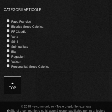
CATEGORII ARTICOLE
Papa Francisc
Biserica Greco-Catolica
PF Claudiu
Varia
Sfinti
Spiritualitate
Blaj
Rugaciuni
Vatican
Personalitati Greco-Catolice
TOP
© 2018 -
e-communio.ro
- Toate drepturile rezervate
Site-ul e-communio.ro nu își asumă responsabilitatea pentru articolele