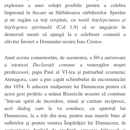
explorare a unei soluții posibile pentru a celebra
împreună în fiecare an Sărbătoarea sărbătorilor. Sperăm
și ne rugăm ca toți creștinii, cu
toată înțelepciunea și
înțelegerea spirituală
(Col 1,9) să se angajeze în
demersul menit să ajungă la o celebrare comună a
slăvitei Învieri a Domnului nostru Isus Cristos.
Anul acesta comemorăm, de asemenea, a 60-a aniversare
a istoricei
Declarații comune
a veneraților noștri
predecesori, papa Paul al VI-lea și patriarhul ecumenic
Atenagora, care a pus capăt schimbului de excomunicări
din 1054. Îi aducem mulțumire lui Dumnezeu pentru că
acest gest profetic a mânat Bisericile noastre să continue
”într-un spirit de încredere, stimă și caritate reciproce,
acel dialog care le va conduce, cu ajutorul lui
Dumnezeu, la a trăi din nou, pentru mai marele bine al
sufletelor și pentru venirea Împărăției lui Dumnezeu, în
comuniunea deplină de credință, armonia frățească și