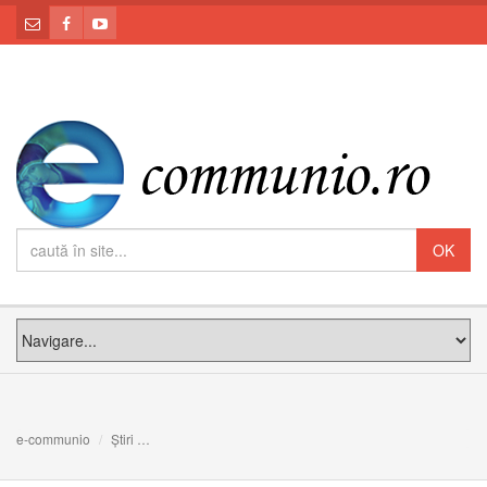
e-communio
Știri
Declarația comună semnată de Leon XIV și Bartolomeu 