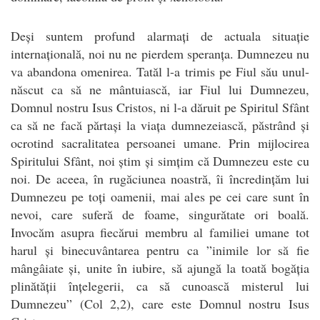
Deși suntem profund alarmați de actuala situație
internațională, noi nu ne pierdem speranța. Dumnezeu nu
va abandona omenirea. Tatăl l-a trimis pe Fiul său unul-
născut ca să ne mântuiască, iar Fiul lui Dumnezeu,
Domnul nostru Isus Cristos, ni l-a dăruit pe Spiritul Sfânt
ca să ne facă părtași la viața dumnezeiască, păstrând și
ocrotind sacralitatea persoanei umane. Prin mijlocirea
Spiritului Sfânt, noi știm și simțim că Dumnezeu este cu
noi. De aceea, în rugăciunea noastră, îi încredințăm lui
Dumnezeu pe toți oamenii, mai ales pe cei care sunt în
nevoi, care suferă de foame, singurătate ori boală.
Invocăm asupra fiecărui membru al familiei umane tot
harul și binecuvântarea pentru ca ”inimile lor să fie
mângâiate și, unite în iubire, să ajungă la toată bogăția
plinătății înțelegerii, ca să cunoască misterul lui
Dumnezeu” (Col 2,2), care este Domnul nostru Isus