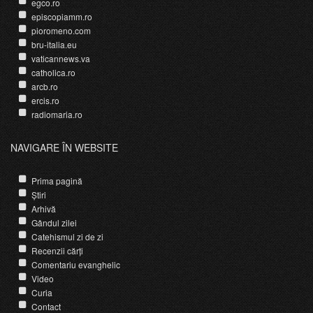
egco.ro
episcopiamm.ro
pioromeno.com
bru-italia.eu
vaticannews.va
catholica.ro
arcb.ro
ercis.ro
radiomaria.ro
NAVIGARE ÎN WEBSITE
Prima pagină
Știri
Arhivă
Gândul zilei
Catehismul zi de zi
Recenzii cărți
Comentariu evanghelic
Video
Curia
Contact