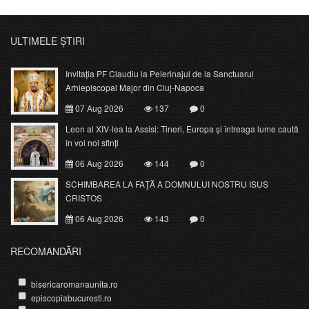
ULTIMELE ȘTIRI
Invitația PF Claudiu la Pelerinajul de la Sanctuarul
Arhiepiscopal Major din Cluj-Napoca
07 Aug 2026
137
0
Leon al XIV-lea la Assisi: Tineri, Europa și întreaga lume caută
în voi noi sfinți
06 Aug 2026
144
0
SCHIMBAREA LA FAŢĂ A DOMNULUI NOSTRU ISUS
CRISTOS
06 Aug 2026
143
0
RECOMANDĂRI
bisericaromanaunita.ro
episcopiabucuresti.ro