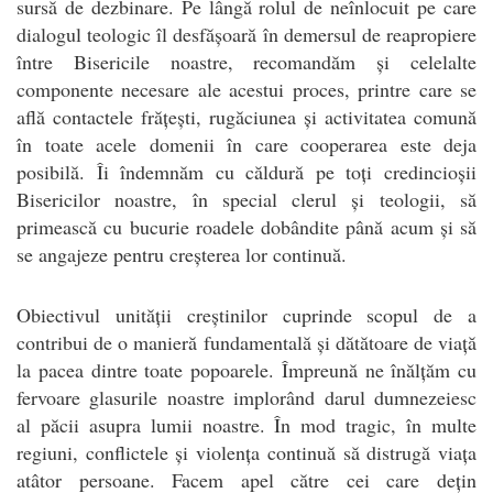
sursă de dezbinare. Pe lângă rolul de neînlocuit pe care
dialogul teologic îl desfășoară în demersul de reapropiere
între Bisericile noastre, recomandăm și celelalte
componente necesare ale acestui proces, printre care se
află contactele frățești, rugăciunea și activitatea comună
în toate acele domenii în care cooperarea este deja
posibilă. Îi îndemnăm cu căldură pe toți credincioșii
Bisericilor noastre, în special clerul și teologii, să
primească cu bucurie roadele dobândite până acum și să
se angajeze pentru creșterea lor continuă.
Obiectivul unității creștinilor cuprinde scopul de a
contribui de o manieră fundamentală și dătătoare de viață
la pacea dintre toate popoarele. Împreună ne înălțăm cu
fervoare glasurile noastre implorând darul dumnezeiesc
al păcii asupra lumii noastre. În mod tragic, în multe
regiuni, conflictele și violența continuă să distrugă viața
atâtor persoane. Facem apel către cei care dețin