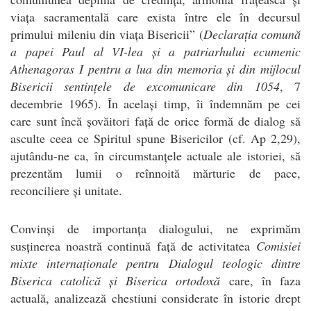
viața sacramentală care exista între ele în decursul
primului mileniu din viața Bisericii” (
Declarația comună
a papei Paul al VI-lea și a patriarhului ecumenic
Athenagoras I pentru a lua din memoria și din mijlocul
Bisericii sentințele de excomunicare din 1054
, 7
decembrie 1965). În același timp, îi îndemnăm pe cei
care sunt încă șovăitori față de orice formă de dialog să
asculte ceea ce Spiritul spune Bisericilor (cf. Ap 2,29),
ajutându-ne ca, în circumstanțele actuale ale istoriei, să
prezentăm lumii o reînnoită mărturie de pace,
reconciliere și unitate.
Convinși de importanța dialogului, ne exprimăm
susținerea noastră continuă față de activitatea
Comisiei
mixte internaționale pentru Dialogul teologic dintre
Biserica catolică și Biserica ortodoxă
care, în faza
actuală, analizează chestiuni considerate în istorie drept