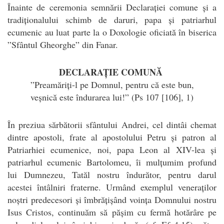
Înainte de ceremonia semnării Declarației comune și a
tradiționalului schimb de daruri, papa și patriarhul
ecumenic au luat parte la o Doxologie oficiată în biserica
”Sfântul Gheorghe” din Fanar.
DECLARAȚIE COMUNĂ
”Preamăriți-l pe Domnul, pentru că este bun,
veșnică este îndurarea lui!” (Ps 107 [106], 1)
În preziua sărbătorii sfântului Andrei, cel dintâi chemat
dintre apostoli, frate al apostolului Petru și patron al
Patriarhiei ecumenice, noi, papa Leon al XIV-lea și
patriarhul ecumenic Bartolomeu, îi mulțumim profund
lui Dumnezeu, Tatăl nostru îndurător, pentru darul
acestei întâlniri fraterne. Urmând exemplul veneraților
noștri predecesori și îmbrățișând voința Domnului nostru
Isus Cristos, continuăm să pășim cu fermă hotărâre pe