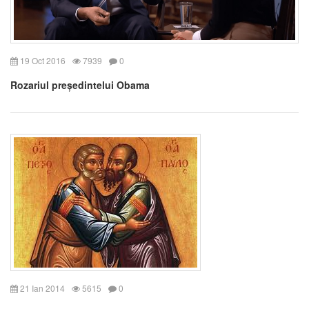
19 Oct 2016
7939
0
Rozariul președintelui Obama
21 Ian 2014
5615
0