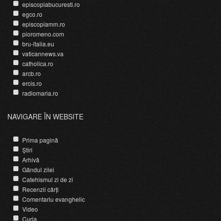
episcopiabucuresti.ro
egco.ro
episcopiamm.ro
pioromeno.com
bru-italia.eu
vaticannews.va
catholica.ro
arcb.ro
ercis.ro
radiomaria.ro
NAVIGARE ÎN WEBSITE
Prima pagină
Știri
Arhivă
Gândul zilei
Catehismul zi de zi
Recenzii cărți
Comentariu evanghelic
Video
Curia