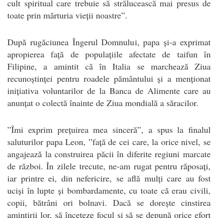
cult spiritual care trebuie să strălucească mai presus de
toate prin mărturia vieții noastre”.
După rugăciunea Îngerul Domnului, papa și-a exprimat
apropierea față de populațiile afectate de taifun în
Filipine, a amintit că în Italia se marchează Ziua
recunoștinței pentru roadele pământului și a menționat
inițiativa voluntarilor de la Banca de Alimente care au
anunțat o colectă înainte de Ziua mondială a săracilor.
”Îmi exprim prețuirea mea sinceră”, a spus la finalul
saluturilor papa Leon, ”față de cei care, la orice nivel, se
angajează la construirea păcii în diferite regiuni marcate
de război. În zilele trecute, ne-am rugat pentru răposați,
iar printre ei, din nefericire, se află mulți care au fost
uciși în lupte și bombardamente, cu toate că erau civili,
copii, bătrâni ori bolnavi. Dacă se dorește cinstirea
amintirii lor, să înceteze focul și să se depună orice efort