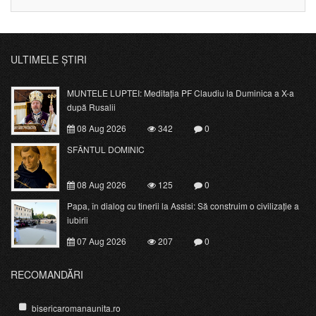
ULTIMELE ȘTIRI
MUNTELE LUPTEI: Meditația PF Claudiu la Duminica a X-a
după Rusalii
08 Aug 2026
342
0
SFÂNTUL DOMINIC
08 Aug 2026
125
0
Papa, în dialog cu tinerii la Assisi: Să construim o civilizație a
iubirii
07 Aug 2026
207
0
RECOMANDĂRI
bisericaromanaunita.ro