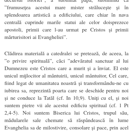
”frumusețea acestui mare mister strălucește și în
splendoarea artistică a edificiului, care chiar în nava
centrală cuprinde marile statui ale celor doisprezece
apostoli, primii care l-au urmat pe Cristos și primii
mărturisitori ai Evangheliei”.
Clădirea materială a catedralei se pretează, de aceea, la
”o privire spirituală”, căci ”adevăratul sanctuar al lui
Dumnezeu este Cristos care a murit și a înviat. El este
unicul mijlocitor al mântuirii, unicul mântuitor, Cel care,
fiind legat de umanitatea noastră și transformându-ne cu
iubirea sa, reprezintă poarta care se deschide pentru noi
și ne conduce la Tatăl (cf. In 10,9). Uniți cu el, și noi
suntem pietre vii ale acestui edificiu spiritual (cf. 1 Pt
2,4-5). Noi suntem Biserica lui Cristos, trupul său,
mădularele sale chemate să răspândească în lume
Evanghelia sa de milostivire, consolare și pace, prin acel