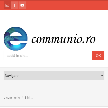
e-communio
Știri
Greșelile și prejudecățile ne împiedică să vedem frumuse