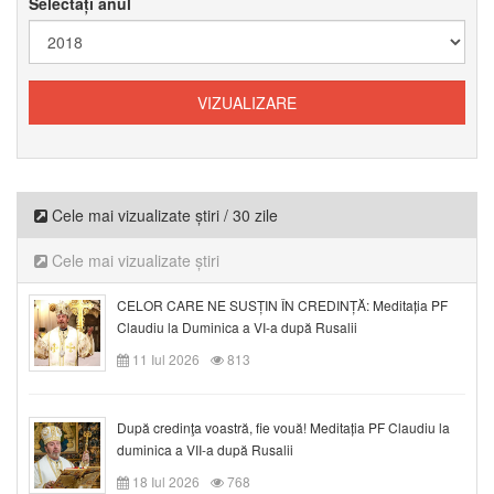
Selectați anul
Cele mai vizualizate știri / 30 zile
Cele mai vizualizate știri
CELOR CARE NE SUSȚIN ÎN CREDINȚĂ: Meditația PF
Claudiu la Duminica a VI-a după Rusalii
11 Iul 2026
813
După credinţa voastră, fie vouă! Meditația PF Claudiu la
duminica a VII-a după Rusalii
18 Iul 2026
768