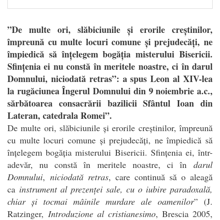
”De multe ori, slăbiciunile și erorile creștinilor,
împreună cu multe locuri comune și prejudecăți, ne
împiedică să înțelegem bogăția misterului Bisericii.
Sfințenia ei nu constă în meritele noastre, ci în darul
Domnului, niciodată retras”: a spus Leon al XIV-lea
la rugăciunea Îngerul Domnului din 9 noiembrie a.c.,
sărbătoarea consacrării bazilicii Sfântul Ioan din
Lateran, catedrala Romei”.
De multe ori, slăbiciunile și erorile creștinilor, împreună
cu multe locuri comune și prejudecăți, ne împiedică să
înțelegem bogăția misterului Bisericii. Sfințenia ei, într-
adevăr, nu constă în meritele noastre, ci în
darul
Domnului
,
niciodată retras
, care continuă să o aleagă
ca
instrument al prezenței sale, cu o iubire paradoxală,
chiar și tocmai mâinile murdare ale oamenilor
” (J.
Ratzinger,
Introduzione al cristianesimo
, Brescia 2005,