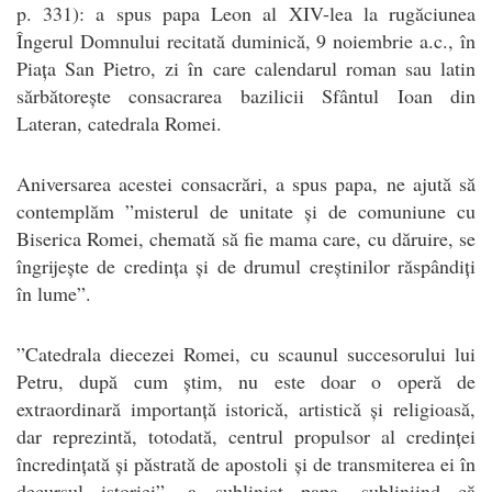
p. 331): a spus papa Leon al XIV-lea la rugăciunea
Îngerul Domnului recitată duminică, 9 noiembrie a.c., în
Piața San Pietro, zi în care calendarul roman sau latin
sărbătorește consacrarea bazilicii Sfântul Ioan din
Lateran, catedrala Romei.
Aniversarea acestei consacrări, a spus papa, ne ajută să
contemplăm ”misterul de unitate și de comuniune cu
Biserica Romei, chemată să fie mama care, cu dăruire, se
îngrijește de credința și de drumul creștinilor răspândiți
în lume”.
”Catedrala diecezei Romei, cu scaunul succesorului lui
Petru, după cum știm, nu este doar o operă de
extraordinară importanță istorică, artistică și religioasă,
dar reprezintă, totodată, centrul propulsor al credinței
încredințată și păstrată de apostoli și de transmiterea ei în
decursul istoriei”, a subliniat papa, subliniind că