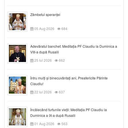
Zâmbetul speranței
05 Aug 2026
684
Adevăratul banchet: Meditația PF Claudiu la Duminica a
VIII-a după Rusalii
25 Iul 2026
662
Întru mulți și binecuvântați ani, Preafericite Părinte
Claudiu!
22 Iul 2026
637
Încălecând furtunile vieții: Meditația PF Claudiu la
Duminica a IX-a după Rusalii
01 Aug 2026
563