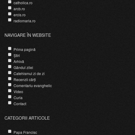
catholica.ro
arcb.ro
ercis.ro
radiomaria.ro
NAVIGARE ÎN WEBSITE
Prima pagină
Știri
Arhivă
Gândul zilei
Catehismul zi de zi
Recenzii cărți
Comentariu evanghelic
Video
Curia
Contact
CATEGORII ARTICOLE
Papa Francisc