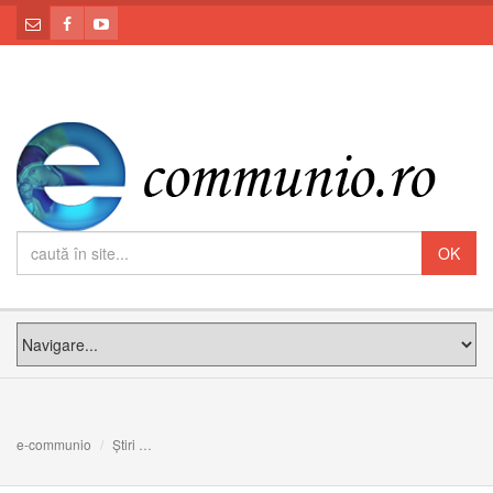
e-communio
Știri
Două călugăriţe și trei tineri caldeeni sechestrați la Mosul