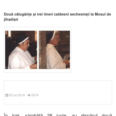
Două călugăriţe și trei tineri caldeeni sechestrați la Mosul de
jihadiști
02 Iul 2014
5374
În Irak, sâmbătă 28 iunie, au dispărut două