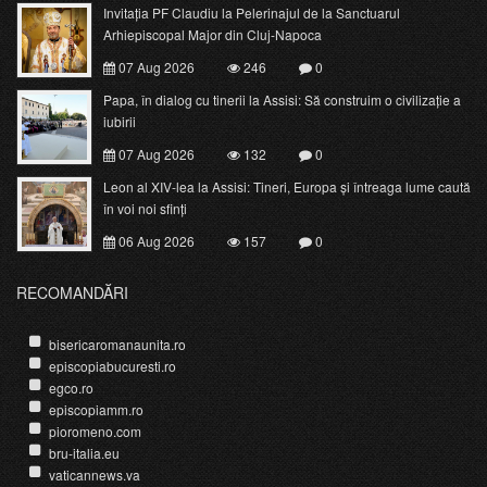
Invitația PF Claudiu la Pelerinajul de la Sanctuarul
Arhiepiscopal Major din Cluj-Napoca
07 Aug 2026
246
0
Papa, în dialog cu tinerii la Assisi: Să construim o civilizație a
iubirii
07 Aug 2026
132
0
Leon al XIV-lea la Assisi: Tineri, Europa și întreaga lume caută
în voi noi sfinți
06 Aug 2026
157
0
RECOMANDĂRI
bisericaromanaunita.ro
episcopiabucuresti.ro
egco.ro
episcopiamm.ro
pioromeno.com
bru-italia.eu
vaticannews.va