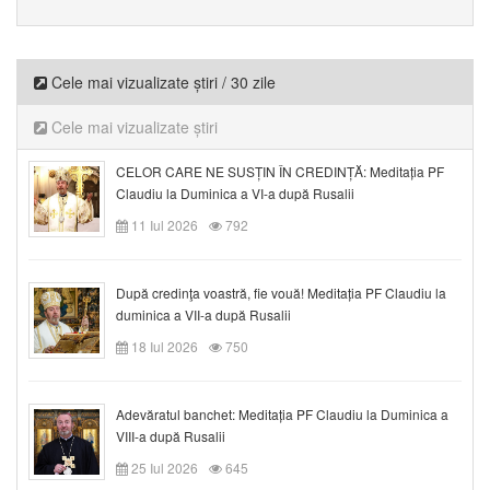
Cele mai vizualizate știri / 30 zile
Cele mai vizualizate știri
CELOR CARE NE SUSȚIN ÎN CREDINȚĂ: Meditația PF
Claudiu la Duminica a VI-a după Rusalii
11 Iul 2026
792
După credinţa voastră, fie vouă! Meditația PF Claudiu la
duminica a VII-a după Rusalii
18 Iul 2026
750
Adevăratul banchet: Meditația PF Claudiu la Duminica a
VIII-a după Rusalii
25 Iul 2026
645