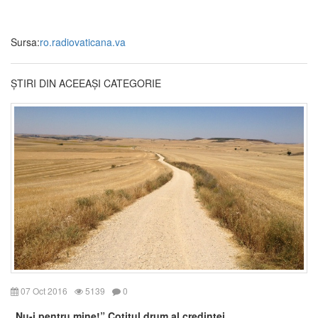
Sursa:
ro.radiovaticana.va
ȘTIRI DIN ACEEAȘI CATEGORIE
07 Oct 2016
5139
0
„Nu-i pentru mine!” Cotitul drum al credinței