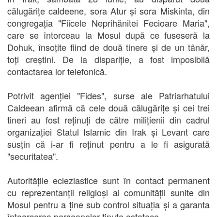
călugărițe caldeene, sora Atur și sora Miskinta, din
congregația "Fiicele Neprihănitei Fecioare Maria",
care se întorceau la Mosul după ce fuseseră la
Dohuk, însoțite fiind de două tinere și de un tânăr,
toți creștini. De la dispariție, a fost imposibilă
contactarea lor telefonică.
Potrivit agenției "Fides", surse ale Patriarhatului
Caldeean afirmă că cele două călugărițe și cei trei
tineri au fost reținuți de către milițienii din cadrul
organizației Statul Islamic din Irak și Levant care
susțin că i-ar fi reținut pentru a le fi asigurată
"securitatea".
Autoritățile ecleziastice sunt în contact permanent
cu reprezentanții religioși ai comunității sunite din
Mosul pentru a ține sub control situația și a garanta
întoarcerea persoanelor ținute ostatece.