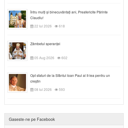
Întru mulți și binecuvântați ani, Preafericite Părinte
Claudiu!
22 Iul 2026
618
Zâmbetul speranței
05 Aug 2026
602
Opt sfaturi de la Sfântul Ioan Paul al II-lea pentru un
creștin
08 Iul 2026
593
Gaseste-ne pe Facebook