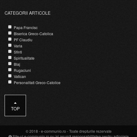
CATEGORII ARTICOLE
Papa Francisc
Biserica Greco-Catolica
PF Claudiu
Varia
Sfinti
Spiritualitate
Blaj
Rugaciuni
Vatican
Personalitati Greco-Catolice
TOP
© 2018 -
e-communio.ro
- Toate drepturile rezervate
Site-ul e-communio.ro nu își asumă responsabilitatea pentru articolele