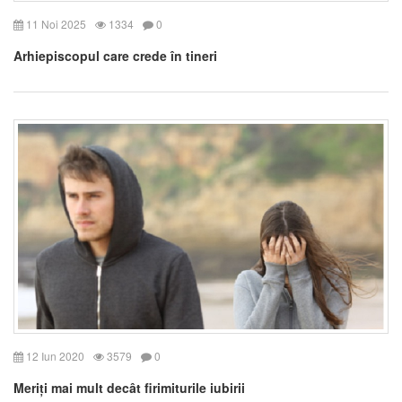
11 Noi 2025
1334
0
Arhiepiscopul care crede în tineri
12 Iun 2020
3579
0
Meriți mai mult decât firimiturile iubirii