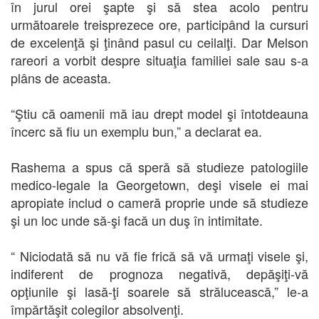
în jurul orei şapte şi să stea acolo pentru
următoarele treisprezece ore, participând la cursuri
de excelenţă şi ţinând pasul cu ceilalţi. Dar Melson
rareori a vorbit despre situaţia familiei sale sau s-a
plâns de aceasta.
“Ştiu că oamenii mă iau drept model şi întotdeauna
încerc să fiu un exemplu bun,” a declarat ea.
Rashema
a spus că speră să studieze patologiile
medico-legale la Georgetown, deşi visele ei mai
apropiate includ o cameră proprie unde să studieze
şi un loc unde să-şi facă un duş în intimitate.
“ Niciodată să nu vă fie frică să vă urmaţi visele şi,
indiferent de prognoza negativă, depăşiţi-vă
opţiunile şi lasă-ţi soarele să strălucească,” le-a
împărtăşit colegilor absolvenţi.