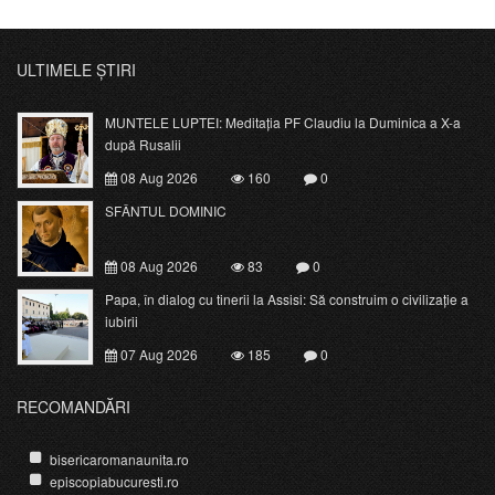
ULTIMELE ȘTIRI
MUNTELE LUPTEI: Meditația PF Claudiu la Duminica a X-a
după Rusalii
08 Aug 2026
160
0
SFÂNTUL DOMINIC
08 Aug 2026
83
0
Papa, în dialog cu tinerii la Assisi: Să construim o civilizație a
iubirii
07 Aug 2026
185
0
RECOMANDĂRI
bisericaromanaunita.ro
episcopiabucuresti.ro