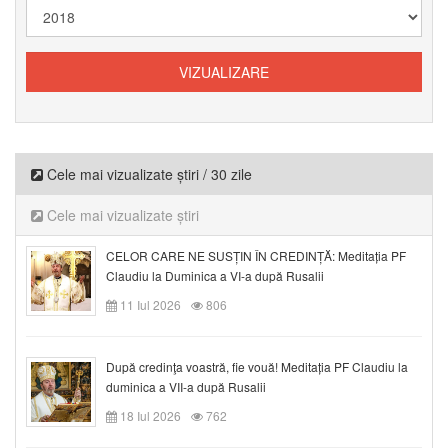
Cele mai vizualizate știri / 30 zile
Cele mai vizualizate știri
CELOR CARE NE SUSȚIN ÎN CREDINȚĂ: Meditația PF
Claudiu la Duminica a VI-a după Rusalii
11 Iul 2026
806
După credinţa voastră, fie vouă! Meditația PF Claudiu la
duminica a VII-a după Rusalii
18 Iul 2026
762