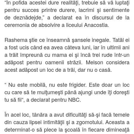
“În pofida acestei dure realităţi, trebuie să vă luptaţi
pentru succes printre durere, lacrimi şi sentimente
de deznădejde,” a declarat ea în discursul de la
ceremonia de absolvire a liceului Anacostia.
Rashema
ştie ce înseamnă şansele inegale. Tatăl ei
a fost ucis când ea avea câteva luni, iar în ultimii ani
a trăit împreună cu mama ei şi încă trei rude într-un
adăpost pentru oamenii străzii. Melson considera
acest adăpost un loc de a trăi, dar nu o casă.
“ Nu este mobilă, nu este frigider. Este doar un loc
cu care să te mulţumeşti până ajungi unde îţi doreşti
tu să fii“, a declarat pentru NBC.
În acel loc, tânăra a avut dificultăţi să-şi facă temele
din cauza lipsei intimităţii şi a zgomotului. Aceasta a
determinat-o să plece la şcoală în fiecare dimineaţă