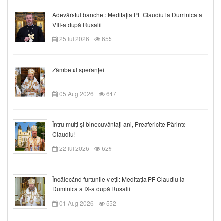
Adevăratul banchet: Meditația PF Claudiu la Duminica a
VIII-a după Rusalii
25 Iul 2026
655
Zâmbetul speranței
05 Aug 2026
647
Întru mulți și binecuvântați ani, Preafericite Părinte
Claudiu!
22 Iul 2026
629
Încălecând furtunile vieții: Meditația PF Claudiu la
Duminica a IX-a după Rusalii
01 Aug 2026
552