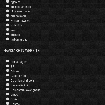
egco.ro
episcopiamm.ro
pioromeno.com
bru-italia.eu
vaticannews.va
catholica.ro
arcb.ro
ercis.ro
radiomaria.ro
NAVIGARE ÎN WEBSITE
Prima pagină
Știri
Arhivă
Gândul zilei
Catehismul zi de zi
Recenzii cărți
Comentariu evanghelic
Video
Curia
Contact