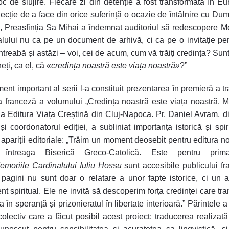
 loc de slujire. Fiecare zi din detenție a fost transformată în Euh
lecție de a face din orice suferință o ocazie de întâlnire cu Du
l, Preasfinția Sa Mihai a îndemnat auditoriul să redescopere M
lului nu ca pe un document de arhivă, ci ca pe o invitație pe
întreabă și astăzi – voi, cei de acum, cum vă trăiți credința? Sunt
eți, ca el, că
«
credința noastră este viața noastră»
?”
nt important al serii l-a constituit prezentarea în premieră a tr
a franceză a volumului „Credința noastră este viața noastră. M
la Editura Viața Creștină din Cluj-Napoca. Pr. Daniel Avram, di
i și coordonatorul ediției, a subliniat importanța istorică și spir
 apariții editoriale: „Trăim un moment deosebit pentru editura no
 întreaga Biserică Greco-Catolică. Este pentru pri
emoriile Cardinalului Iuliu Hossu
sunt accesibile publicului fr
pagini nu sunt doar o relatare a unor fapte istorice, ci un 
nt spiritual. Ele ne invită să descoperim forța credinței care tr
a în speranță și prizonieratul în libertate interioară.” Părintele a
 colectiv care a făcut posibil acest proiect: traducerea realizat