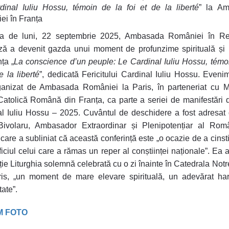
inal Iuliu Hossu, témoin de la foi et de la liberté
”
la A
ei în Franța
ra de luni, 22 septembrie 2025, Ambasada României în Re
ă a devenit gazda unui moment de profunzime spirituală și i
nța „
La conscience d’un peuple: Le Cardinal Iuliu Hossu, témo
e la liberté
”, dedicată Fericitului Cardinal Iuliu Hossu. Eveni
rganizat de Ambasada României la Paris, în parteneriat cu M
atolică Română din Franța, ca parte a seriei de manifestări 
l Iuliu Hossu – 2025. Cuvântul de deschidere a fost adresat
Bivolaru, Ambasador Extraordinar și Plenipotențiar al Româ
 care a subliniat că această conferință este „o ocazie de a cinsti
ificiul celui care a rămas un reper al conștiinței naționale”. Ea 
ie Liturghia solemnă celebrată cu o zi înainte în Catedrala No
ris, „un moment de mare elevare spirituală, un adevărat har
ate”.
 FOTO