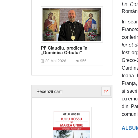
Le Card
Români
În sea
Francez
conferi
foi et d
PF Claudiu, predica în
„Duminica Orbului”
fost o
Greco-C
20 Mai 2026
956
Cardina
Ioana 
Franța,
Recenzii cărți
și sacr
cu emoț
din Pa
comunit
ALBUM