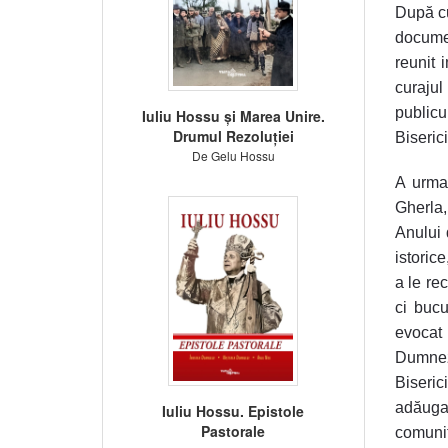
După cu
documen
reunit 
curajul
publicul
Iuliu Hossu și Marea Unire.
Drumul Rezoluției
Biseric
De Gelu Hossu
A urmat
Gherla,
Anului 
istorice
a le re
ci bucu
evocat 
Dumnez
Biseric
adăuga
Iuliu Hossu. Epistole
Pastorale
comunit