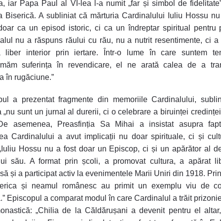
a, iar Papa Paul al VI-lea l-a numit „far și simbol de fidelitate
a Biserică. A subliniat că mărturia Cardinalului Iuliu Hossu nu
 doar ca un episod istoric, ci ca un îndreptar spiritual pentru 
alul nu a răspuns răului cu rău, nu a nutrit resentimente, ci a
liber interior prin iertare. Într-o lume în care suntem te
ormăm suferința în revendicare, el ne arată calea de a tra
ța în rugăciune.”
ul a prezentat fragmente din memoriile Cardinalului, subli
 „nu sunt un jurnal al durerii, ci o celebrare a biruinței credințe
”. De asemenea, Preasfinția Sa Mihai a insistat asupra fapt
atea Cardinalului a avut implicații nu doar spirituale, ci și cult
 „Iuliu Hossu nu a fost doar un Episcop, ci și un apărător al de
ui său. A format prin școli, a promovat cultura, a apărat li
să și a participat activ la evenimentele Marii Uniri din 1918. Pri
iserica și neamul românesc au primit un exemplu viu de con
.” Episcopul a comparat modul în care Cardinalul a trăit prizonie
onastică: „Chilia de la Căldărușani a devenit pentru el altar