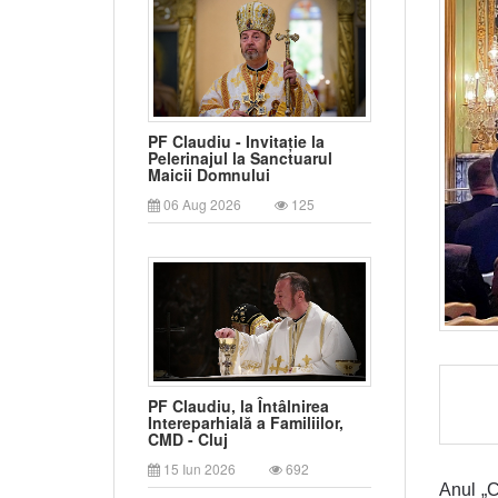
PF Claudiu - Invitație la
Pelerinajul la Sanctuarul
Maicii Domnului
06 Aug 2026
125
PF Claudiu, la Întâlnirea
Intereparhială a Familiilor,
CMD - Cluj
15 Iun 2026
692
Anul „C