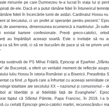
ște minunile pe care Dumnezeu le-a lucrat în viața lui și pen
pirați de ele. Dacă el a putut rămâne fidel în întunericul temnițe
ămâne fideli în încercările lumii de astăzi. Cardinalul Hossu nu
t al trecutului, ci un profet al speranței pentru prezent.” Epi
at, de asemenea, dimensiunea ecumenică a martiriului: „În sufer
 existat bariere confesionale. Preoți greco-catolici, ortod
anți au împărtășit aceeași soartă. Este o invitație să nu 
ța ca să fim uniți, ci să ne bucurăm de pace și să ne privim unii 
”
nța susținută de PS Mihai Frățilă, Episcop al Eparhiei „Sfântu
e” de București, a oferit un veritabil moment de reflecție asupra
lului Iuliu Hossu în istoria României și a Bisericii
.
Preasfinția 
zentat ca fiind „o figură care a înfruntat cu aceeași seninătate c
eologii totalitare ale secolului XX – nazismul și comunismul – 
ol al libertății și al fidelității față de Evanghelie”. Epi
at faptul că Sfântul Părinte, Papa Francisc, în 2019, l-a be
ă cu ceilalți Episcopi greco-catolici martiri, recunoscându-i mart