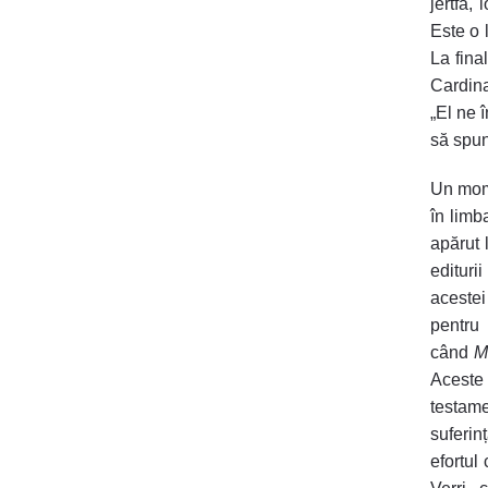
jertfă,
Este o 
La fina
Cardina
„El ne 
să spun
Un mome
în limb
apărut 
edituri
acestei
pentru
când
M
Aceste 
testame
suferinț
efortul