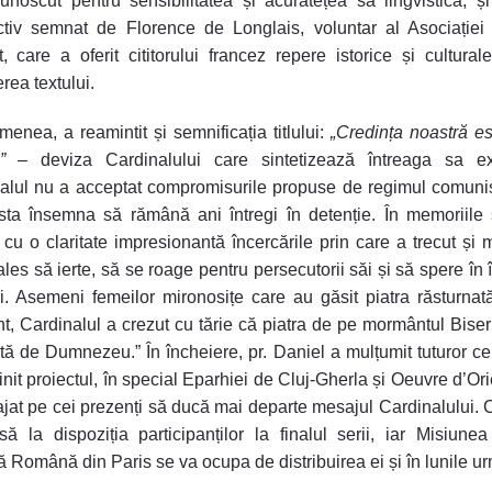
cunoscut pentru sensibilitatea și acuratețea sa lingvistică, și
ctiv semnat de Florence de Longlais, voluntar al Asociație
t, care a oferit cititorului francez repere istorice și cultural
rea textului.
enea, a reamintit și semnificația titlului:
„Credința noastră es
”
– deviza Cardinalului care sintetizează întreaga sa exi
alul nu a acceptat compromisurile propuse de regimul comunis
ta însemna să rămână ani întregi în detenție. În memoriile 
 cu o claritate impresionantă încercările prin care a trecut și 
ales să ierte, să se roage pentru persecutorii săi și să spere în 
ii. Asemeni femeilor mironosițe care au găsit piatra răsturna
, Cardinalul a crezut cu tărie că piatra de pe mormântul Biseric
ată de Dumnezeu.” În încheiere, pr. Daniel a mulțumit tuturor ce
init proiectul, în special Eparhiei de Cluj-Gherla și Oeuvre d’Orie
ajat pe cei prezenți să ducă mai departe mesajul Cardinalului. 
să la dispoziția participanților la finalul serii, iar Misiune
ă Română din Paris se va ocupa de distribuirea ei și în lunile u