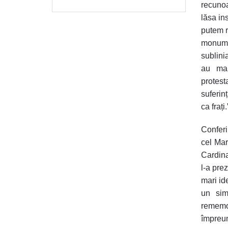
recunoa
lăsa ins
putem r
monumen
sublini
au mai
protest
suferin
ca frați.
Conferi
cel Mar
Cardina
l-a pre
mari id
un simb
rememor
împreun