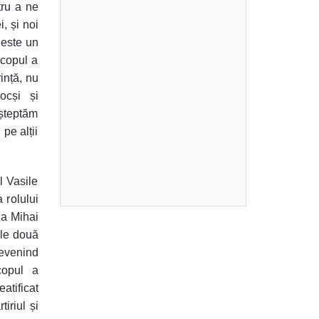
tru a ne
i, și noi
 este un
scopul a
ință, nu
ocși și
așteptăm
pe alții
l Vasile
 rolului
Sa Mihai
ele două
devenind
scopul a
atificat
iriul și