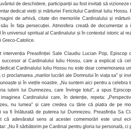
vântul de deschidere, participanții au fost invitați să vizioneze 
tar dedicat vieții și mărturiei Fericitului Cardinal Iuliu Hossu. 
imagini de arhivă, citate din memoriile Cardinalului și mărturi
 său în fața persecuției. Atmosfera creată de documentar a 
 în universul spiritual al Cardinalului și în contextul istoric al re
ii Greco-Catolice.
 intervenția Preasfinției Sale Claudiu Lucian Pop, Episcop 
 succesor al Cardinalului Iuliu Hossu, care a explicat că ce
dedicat Cardinalului Iuliu Hossu nu este doar comemorarea une
, ci proclamarea „marilor lucrări ale Domnului în viața sa” și inv
cunoaște și în viețile noastre. „Nu suntem aici pentru a celebra tr
ria iubirii lui Dumnezeu, care învinge totul”, a spus Episcop
imaginea Cardinalului care, în detenție, repeta: „Perspect
eu, nu lumea” și care credea cu tărie că piatra de pe mo
ii va fi înlăturată de puterea lui Dumnezeu. Preasfinția Sa C
t că adevăratul sens al acestei comemorări este unul ecle
ar: „Nu îl sărbătorim pe Cardinal pentru gloria lui personală, ci 