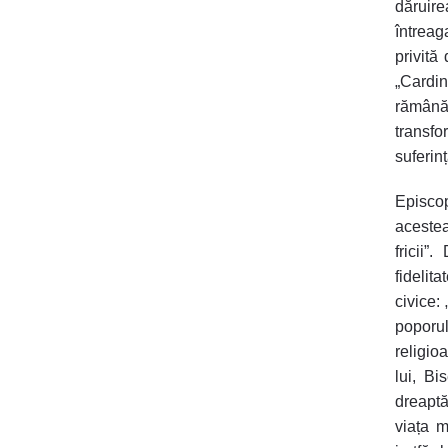
dăruire
întreag
privită
„Cardin
rămână 
transf
suferin
Episcop
acestea
fricii
fidelit
civice:
poporul
religioa
lui, B
dreaptă
viața m