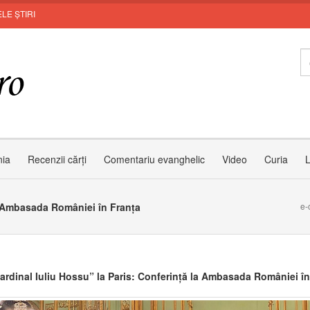
LE ȘTIRI
Invi
nia
Recenzii cărți
Comentariu evanghelic
Video
Curia
L
la Ambasada României în Franța
e-
ardinal Iuliu Hossu” la Paris: Conferință la Ambasada României în