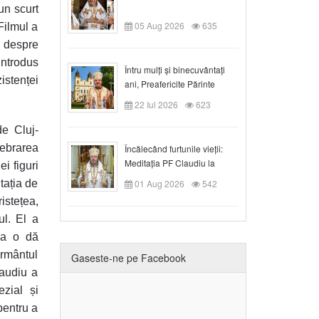
un scurt
05 Aug 2026
635
Filmul a
i despre
introdus
Întru mulți și binecuvântați
zistenței
ani, Preafericite Părinte
Claudiu!
22 Iul 2026
623
de Cluj-
lebrarea
Încălecând furtunile vieții:
Meditația PF Claudiu la
i figuri
Duminica a IX-a după Rusalii
itația de
01 Aug 2026
542
istețea,
ul. El a
iva o dă
rmântul
Gaseste-ne pe Facebook
laudiu a
zial și
pentru a