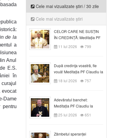
mbasada
Cele mai vizualizate știri / 30 zile
Cele mai vizualizate știri
publica
storică:
CELOR CARE NE SUSȚIN
in de la
ÎN CREDINȚĂ: Meditația PF
Claudiu la Duminica a VI-a
mentul a
11 Iul 2026
799
după Rusalii
isiunea
din Anul
După credinţa voastră, fie
 de E.S.
vouă! Meditația PF Claudiu la
niei în
duminica a VII-a după Rusalii
18 Iul 2026
757
 curajul
a evocat
tre-Dame
Adevăratul banchet:
Meditația PF Claudiu la
 pentru
Duminica a VIII-a după
25 Iul 2026
651
Rusalii
Zâmbetul speranței