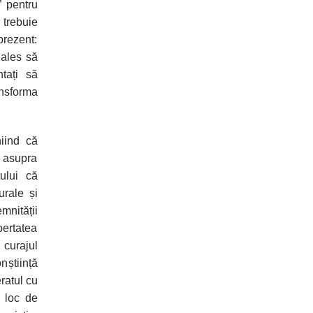
” pentru
 trebuie
prezent:
 ales să
ntați să
nsforma
niind că
i asupra
ului că
urale și
mnității
bertatea
n curajul
știință
ratul cu
, loc de