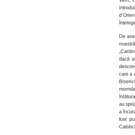
Verri, 
introdu
d’Orien
înțelege
De asem
noastră
„Cardin
dacă as
descrie
care a 
Biseric
mormânt
înlătur
au sprij
a încur
fost pu
Catolic