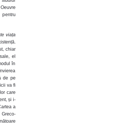
 studiul
i Oeuvre
e pentru
te viața
stență.
t, chiar
sale, el
modul în
învierea
tă de pe
ii va fi
lor care
nt, și i-
Cartea a
a Greco-
rmătoare