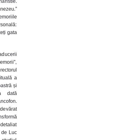
aristie.
mnezeu.”
emoriile
rsonală:
eți gata
aducerii
emorii”,
rectorul
ituală a
astră și
ma dată
ancofon.
adevărat
ansformă
 detaliat
ă de Luc