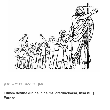
03 Iul 2013
5362
0
Lumea devine din ce în ce mai credincioasă, însă nu şi
Europa