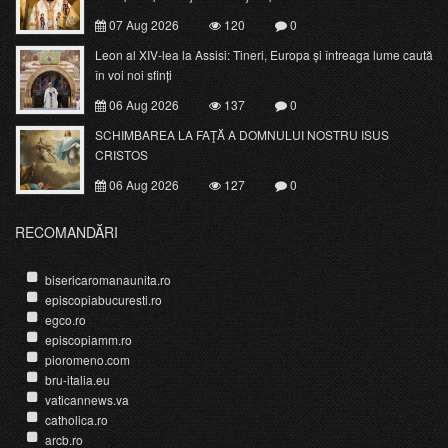
07 Aug 2026
120
0
Leon al XIV-lea la Assisi: Tineri, Europa și întreaga lume caută
în voi noi sfinți
06 Aug 2026
137
0
SCHIMBAREA LA FAŢĂ A DOMNULUI NOSTRU ISUS
CRISTOS
06 Aug 2026
127
0
RECOMANDĂRI
bisericaromanaunita.ro
episcopiabucuresti.ro
egco.ro
episcopiamm.ro
pioromeno.com
bru-italia.eu
vaticannews.va
catholica.ro
arcb.ro