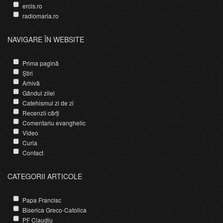
ercis.ro
radiomaria.ro
NAVIGARE ÎN WEBSITE
Prima pagină
Știri
Arhivă
Gândul zilei
Catehismul zi de zi
Recenzii cărți
Comentariu evanghelic
Video
Curia
Contact
CATEGORII ARTICOLE
Papa Francisc
Biserica Greco-Catolica
PF Claudiu