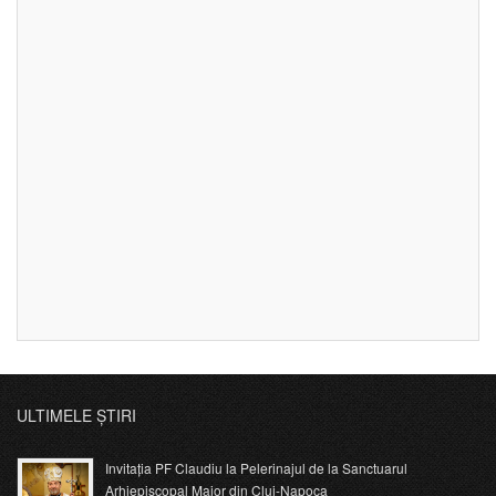
ULTIMELE ȘTIRI
Invitația PF Claudiu la Pelerinajul de la Sanctuarul
Arhiepiscopal Major din Cluj-Napoca