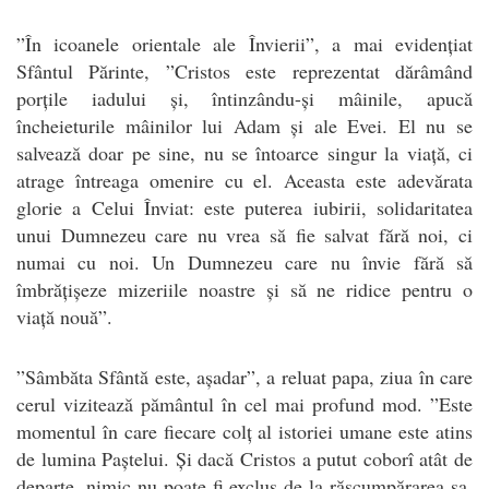
”În icoanele orientale ale Învierii”, a mai evidențiat
Sfântul Părinte, ”Cristos este reprezentat dărâmând
porțile iadului și, întinzându-și mâinile, apucă
încheieturile mâinilor lui Adam și ale Evei. El nu se
salvează doar pe sine, nu se întoarce singur la viață, ci
atrage întreaga omenire cu el. Aceasta este adevărata
glorie a Celui Înviat: este puterea iubirii, solidaritatea
unui Dumnezeu care nu vrea să fie salvat fără noi, ci
numai cu noi. Un Dumnezeu care nu învie fără să
îmbrățișeze mizeriile noastre și să ne ridice pentru o
viață nouă”.
”Sâmbăta Sfântă este, așadar”, a reluat papa, ziua în care
cerul vizitează pământul în cel mai profund mod. ”Este
momentul în care fiecare colț al istoriei umane este atins
de lumina Paștelui. Și dacă Cristos a putut coborî atât de
departe, nimic nu poate fi exclus de la răscumpărarea sa.