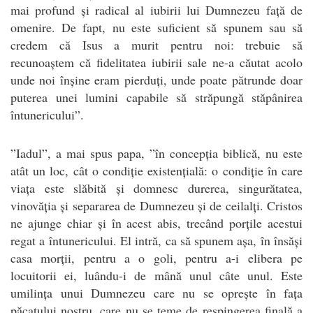
mai profund și radical al iubirii lui Dumnezeu față de
omenire. De fapt, nu este suficient să spunem sau să
credem că Isus a murit pentru noi: trebuie să
recunoaștem că fidelitatea iubirii sale ne-a căutat acolo
unde noi înșine eram pierduți, unde poate pătrunde doar
puterea unei lumini capabile să străpungă stăpânirea
întunericului”.
”Iadul”, a mai spus papa, ”în concepția biblică, nu este
atât un loc, cât o condiție existențială: o condiție în care
viața este slăbită și domnesc durerea, singurătatea,
vinovăția și separarea de Dumnezeu și de ceilalți. Cristos
ne ajunge chiar și în acest abis, trecând porțile acestui
regat a întunericului. El intră, ca să spunem așa, în însăși
casa morții, pentru a o goli, pentru a-i elibera pe
locuitorii ei, luându-i de mână unul câte unul. Este
umilința unui Dumnezeu care nu se oprește în fața
păcatului nostru, care nu se teme de respingerea finală a