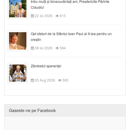
Întru mulți și binecuvântați ani, Preafericite Părinte
Claudiu!
22 Iul 2026
615
Opt sfaturi de la Sfântul Ioan Paul al II-lea pentru un
creștin
08 Iul 2026
584
Zâmbetul speranței
05 Aug 2026
565
Gaseste-ne pe Facebook