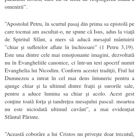
omenirii”.
”Apostolul Petru, în scurtul pasaj din prima sa epistolă pe
care tocmai am ascultat-o, ne spune că Isus, adus la viață
de Spiritul Sfânt, a mers să aducă mesajul mântuirii
”chiar și sufletelor aflate în închisoare” (1 Petru 3,19).
Este una dintre cele mai emoționante imagini, dezvoltată
nu în Evangheliile canonice, ci într-un text apocrif numit
Evanghelia lui Nicodim. Conform acestei tradiții, Fiul lui
Dumnezeu a intrat în cel mai dens întuneric pentru a
ajunge chiar și la ultimul dintre frații și surorile sale,
pentru a aduce lumina sa chiar și acolo. Acest gest
conține toată forța și tandrețea mesajului pascal: moartea
nu este niciodată ultimul cuvânt”, a mai evidențiat
Sfântul Părinte.
”Această coborâre a lui Cristos nu privește doar trecutul,