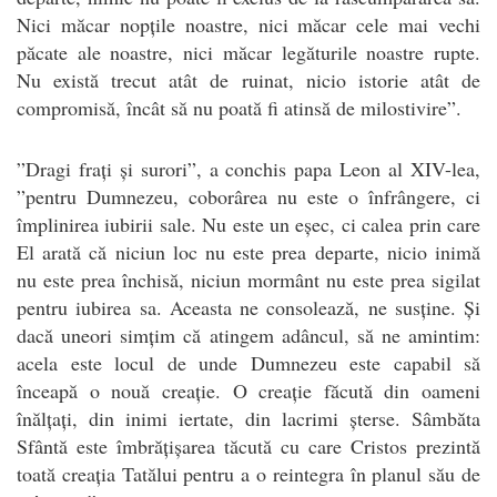
Nici măcar nopțile noastre, nici măcar cele mai vechi
păcate ale noastre, nici măcar legăturile noastre rupte.
Nu există trecut atât de ruinat, nicio istorie atât de
compromisă, încât să nu poată fi atinsă de milostivire”.
”Dragi frați și surori”, a conchis papa Leon al XIV-lea,
”pentru Dumnezeu, coborârea nu este o înfrângere, ci
împlinirea iubirii sale. Nu este un eșec, ci calea prin care
El arată că niciun loc nu este prea departe, nicio inimă
nu este prea închisă, niciun mormânt nu este prea sigilat
pentru iubirea sa. Aceasta ne consolează, ne susține. Și
dacă uneori simțim că atingem adâncul, să ne amintim:
acela este locul de unde Dumnezeu este capabil să
înceapă o nouă creație. O creație făcută din oameni
înălțați, din inimi iertate, din lacrimi șterse. Sâmbăta
Sfântă este îmbrățișarea tăcută cu care Cristos prezintă
toată creația Tatălui pentru a o reintegra în planul său de