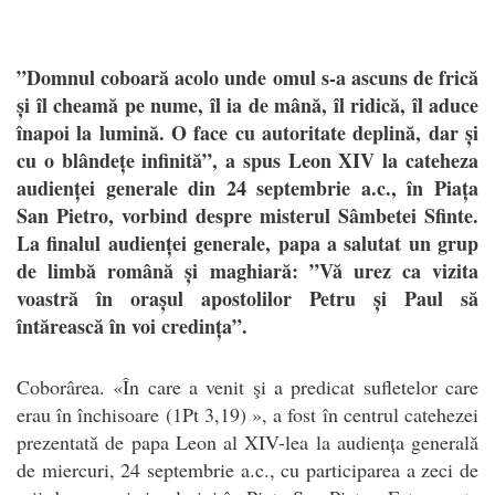
”Domnul coboară acolo unde omul s-a ascuns de frică
și îl cheamă pe nume, îl ia de mână, îl ridică, îl aduce
înapoi la lumină. O face cu autoritate deplină, dar și
cu o blândețe infinită”, a spus Leon XIV la cateheza
audienței generale din 24 septembrie a.c., în Piața
San Pietro, vorbind despre misterul Sâmbetei Sfinte.
La finalul audienței generale, papa a salutat un grup
de limbă română și maghiară: ”Vă urez ca vizita
voastră în orașul apostolilor Petru și Paul să
întărească în voi credința”.
C
oborârea. «În care a venit şi a predicat sufletelor care
erau în închisoare (1Pt 3,19) », a fost în centrul catehezei
prezentată de papa Leon al XIV-lea la audiența generală
de miercuri, 24 septembrie a.c., cu participarea a zeci de