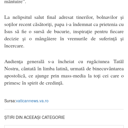
mântuire”.
La nelipsitul salut final adresat tinerilor, bolnavilor și
soților recent căsătoriți, papa i-a îndemnat ca prietenia cu
Isus să fie o sursă de bucurie, inspirație pentru fiecare
decizie și o mângâiere în vremurile de suferință și
încercare.
Audiența generală s-a încheiat cu rugăciunea Tatăl
Nostru, cântată în limba latină, urmată de binecuvântarea
apostolică, ce ajunge prin mass-media la toți cei care o
primesc în spirit de credință.
Sursa:
vaticannews.va.ro
ȘTIRI DIN ACEEAȘI CATEGORIE