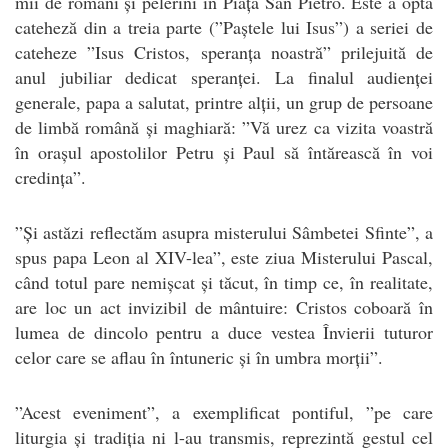
mii de romani și pelerini în Piața San Pietro. Este a opta
cateheză din a treia parte (”Paștele lui Isus”) a seriei de
cateheze ”Isus Cristos, speranța noastră” prilejuită de
anul jubiliar dedicat speranței. La finalul audienței
generale, papa a salutat, printre alții, un grup de persoane
de limbă română și maghiară: ”Vă urez ca vizita voastră
în orașul apostolilor Petru și Paul să întărească în voi
credința”.
”Și astăzi reflectăm asupra misterului Sâmbetei Sfinte”, a
spus papa Leon al XIV-lea”, este ziua Misterului Pascal,
când totul pare nemișcat și tăcut, în timp ce, în realitate,
are loc un act invizibil de mântuire: Cristos coboară în
lumea de dincolo pentru a duce vestea Învierii tuturor
celor care se aflau în întuneric și în umbra morții”.
”Acest eveniment”, a exemplificat pontiful, ”pe care
liturgia și tradiția ni l-au transmis, reprezintă gestul cel