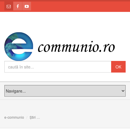
e-communio
Știri
Pentru Dumnezeu, coborârea este împlinirea iubirii sale