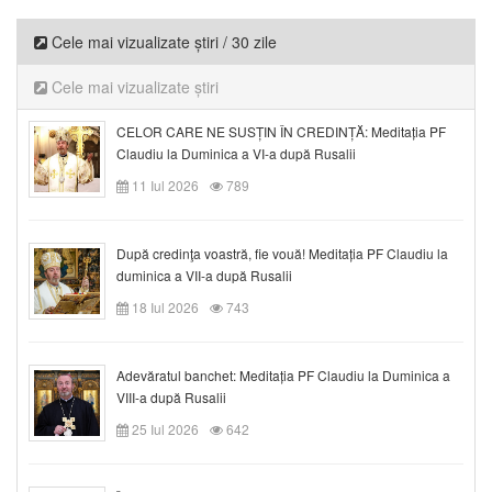
Cele mai vizualizate știri / 30 zile
Cele mai vizualizate știri
CELOR CARE NE SUSȚIN ÎN CREDINȚĂ: Meditația PF
Claudiu la Duminica a VI-a după Rusalii
11 Iul 2026
789
După credinţa voastră, fie vouă! Meditația PF Claudiu la
duminica a VII-a după Rusalii
18 Iul 2026
743
Adevăratul banchet: Meditația PF Claudiu la Duminica a
VIII-a după Rusalii
25 Iul 2026
642