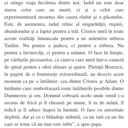
ci atinge viața fiecăruia dintre noi. Iadul nu este doar
starea celor care au murit, ci și a celor care
experimentează moartea din cauza răului și a păcatului.
Este, de asemenea, iadul zilnic al singurătății, rușinii,
abandonului și a luptei pentru a trăi. Cristos intră în toate
aceste realități întunecate pentru a ne mărturisi iubirea
Tatălui. Nu pentru a judeca, ci pentru a elibera. Nu
pentru a învinovăți, ci pentru a mântui. O face în liniște,
pe vârfurile picioarelor, ca cineva care intră într-o cameră
de spital pentru a oferi alinare și ajutor. Părinții Bisericii,
în pagini de o frumusețe extraordinară, au descris acest
moment ca pe o întâlnire: cea dintre Cristos și Adam. O
întâlnire care simbolizează toate întâlnirile posibile dintre
Dumnezeu și om. Domnul coboară acolo unde omul s-a
ascuns de frică și îl cheamă pe nume, îl ia de mână, îl
ridică și îl aduce înapoi la lumină. O face cu autoritate
deplină, dar și cu o blândețe infinită, ca un tată cu un fiu
care se teme că nu mai este iubit”, a spus papa.