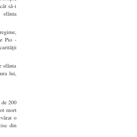
cât să-i
 sfânta
tregime,
e Pio -
rităţii
e sfânta
ura lui,
t de 200
mot mort
evărat o
cisc din