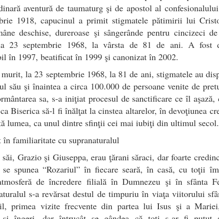
dinară aventură de taumaturg şi de apostol al confesionalulu
rie 1918, capucinul a primit stigmatele pătimirii lui Crist
mâne deschise, dureroase şi sângerânde pentru cincizeci de
la 23 septembrie 1968, la vârsta de 81 de ani. A fost d
il în 1997, beatificat în 1999 şi canonizat în 2002.
murit, la 23 septembrie 1968, la 81 de ani, stigmatele au dis
ul său şi înaintea a circa 100.000 de persoane venite de pret
rmântarea sa, s-a iniţiat procesul de sanctificare ce îl aşază,
ca Biserica să-l fi înălţat la cinstea altarelor, în devoţiunea cr
tă lumea, ca unul dintre sfinţii cei mai iubiţi din ultimul secol.
 în familiaritate cu supranaturalul
i săi, Grazio şi Giuseppa, erau ţărani săraci, dar foarte credinc
 se spunea “Rozariul” în fiecare seară, în casă, cu toţii î
 atmosferă de încredere filială în Dumnezeu şi în sfânta Fe
turalul s-a revărsat destul de timpuriu în viaţa viitorului sfâ
il, primea vizite frecvente din partea lui Isus şi a Mariei
i şi îngeri, dar întrucât se gândea că toţi s-ar fi putut 