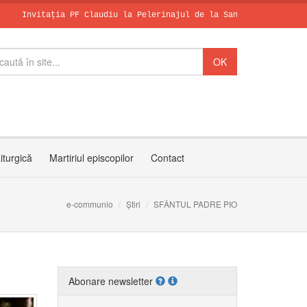
ația PF Claudiu la Pelerinajul de la Sanctuarul Arhiepiscopal Ma
Papa, în dialo
Leon al XIV-le
SCHIMBAREA LA 
iturgică
Martiriul episcopilor
Contact
e-communio
Știri
SFÂNTUL PADRE PIO
Abonare newsletter