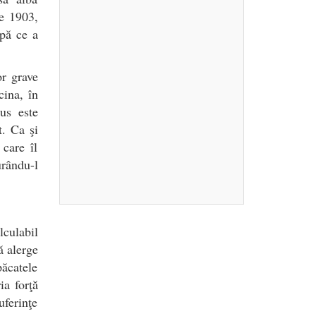
ie 1903,
upă ce a
or grave
cina, în
ius este
t. Ca şi
 care îl
urându-l
lculabil
ă alerge
păcatele
ia forţă
uferinţe