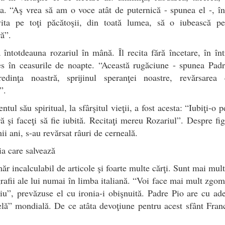
ea. “Aş vrea să am o voce atât de puternică - spunea el -, în
vita pe toţi păcătoşii, din toată lumea, să o iubească pe
ă”.
 întotdeauna rozariul în mână. Îl recita fără încetare, în în
es în ceasurile de noapte. “Această rugăciune - spunea Padr
redinţa noastră, sprijinul speranţei noastre, revărsarea ca
”.
ntul său spiritual, la sfârşitul vieţii, a fost acesta: “Iubiţi-o p
ă şi faceţi să fie iubită. Recitaţi mereu Rozariul”. Despre fig
mii ani, s-au revărsat râuri de cerneală.
ia care salvează
r incalculabil de articole şi foarte multe cărţi. Sunt mai mul
rafii ale lui numai în limba italiană. “Voi face mai mult zgo
iu”, prevăzuse el cu ironia-i obişnuită. Padre Pio are cu ad
elă” mondială. De ce atâta devoţiune pentru acest sfânt Fran