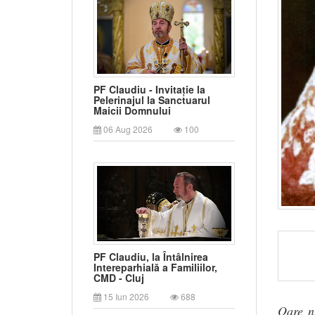
PF Claudiu - Invitație la
Pelerinajul la Sanctuarul
Maicii Domnului
06 Aug 2026
100
PF Claudiu, la Întâlnirea
Intereparhială a Familiilor,
CMD - Cluj
15 Iun 2026
688
Oare n