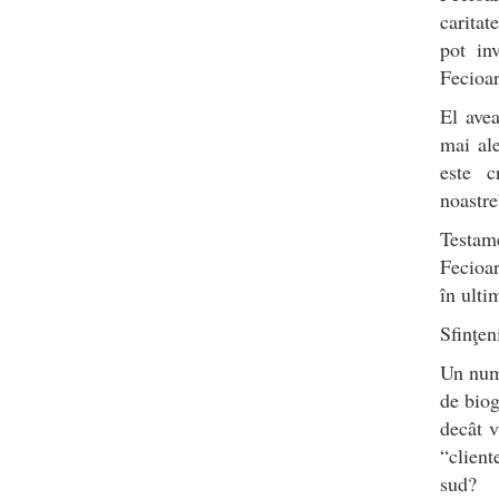
caritat
pot in
Fecioar
El avea
mai al
este c
noastre
Testame
Fecioar
în ulti
Sfinţen
Un numă
de biog
decât v
“client
sud?