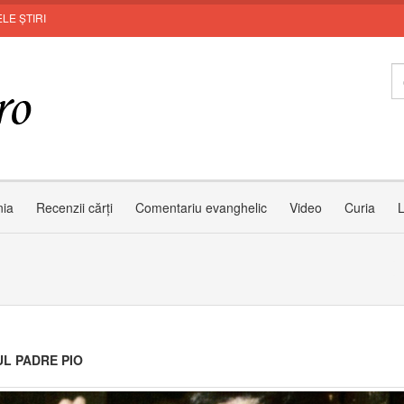
LE ȘTIRI
Invit
nia
Recenzii cărți
Comentariu evanghelic
Video
Curia
L
L PADRE PIO