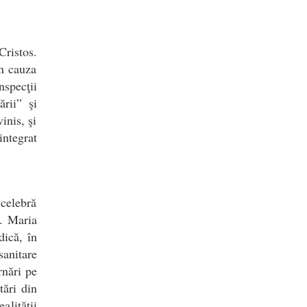
Cristos.
in cauza
specţii
ării” şi
inis, şi
integrat
 celebră
”. Maria
dică, în
sanitare
rnări pe
tări din
alităţii