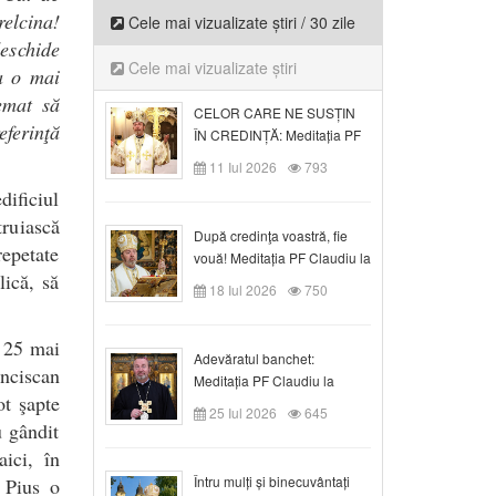
relcina!
Cele mai vizualizate știri / 30 zile
eschide
Cele mai vizualizate știri
na o mai
emat să
CELOR CARE NE SUSȚIN
eferinţă
ÎN CREDINȚĂ: Meditația PF
Claudiu la Duminica a VI-a
11 Iul 2026
793
după Rusalii
dificiul
ruiască
După credinţa voastră, fie
repetate
vouă! Meditația PF Claudiu la
lică, să
duminica a VII-a după Rusalii
18 Iul 2026
750
a 25 mai
Adevăratul banchet:
anciscan
Meditația PF Claudiu la
ot şapte
Duminica a VIII-a după
25 Iul 2026
645
Rusalii
u gândit
ici, în
Întru mulți și binecuvântați
 Pius o