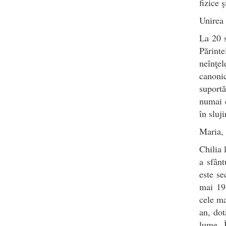
fizice 
Unirea 
La 20 s
Părinte
neînţe
canonic
suportă
numai d
în sluj
Maria, 
Chilia 
a sfânt
este se
mai 195
cele ma
an, dot
lume. Î