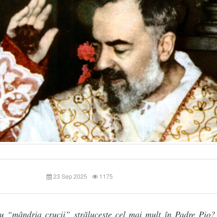
23 Sep 2025
1175
u “mândria crucii” străluceşte cel mai mult în Padre Pio?