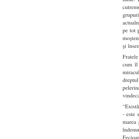
cutrem
grupuri
actualm
pe tot 
moşteni
şi înse
Fratele
cum îl
miracu
dreptul
pelerin
vindeca
“Există
- este 
marea p
îndemna
Fecioar