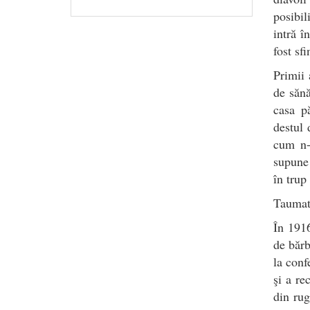
posibil
intră î
fost sf
Primii 
de sănă
casa pă
destul 
cum n-a
supune 
în trup 
Taumatu
În 1916
de bărb
la conf
şi a re
din rug