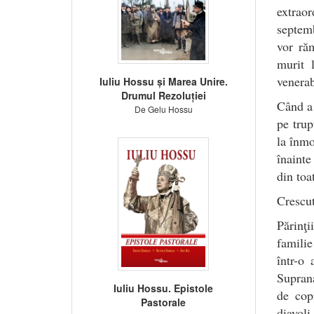
extraor
septemb
vor ră
murit 
venerab
Iuliu Hossu și Marea Unire.
Drumul Rezoluției
Când a 
De Gelu Hossu
pe trup
la înmo
înainte 
din toa
Crescut
Părinţi
familie
într-o
Suprana
Iuliu Hossu. Epistole
de cop
Pastorale
diavol