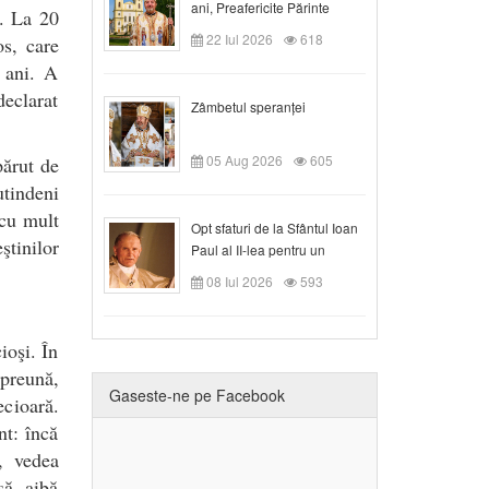
ani, Preafericite Părinte
i. La 20
Claudiu!
22 Iul 2026
618
os, care
 ani. A
eclarat
Zâmbetul speranței
05 Aug 2026
605
părut de
utindeni
 cu mult
Opt sfaturi de la Sfântul Ioan
eştinilor
Paul al II-lea pentru un
creștin
08 Iul 2026
593
ioşi. În
mpreună,
Gaseste-ne pe Facebook
cioară.
nt: încă
, vedea
să aibă