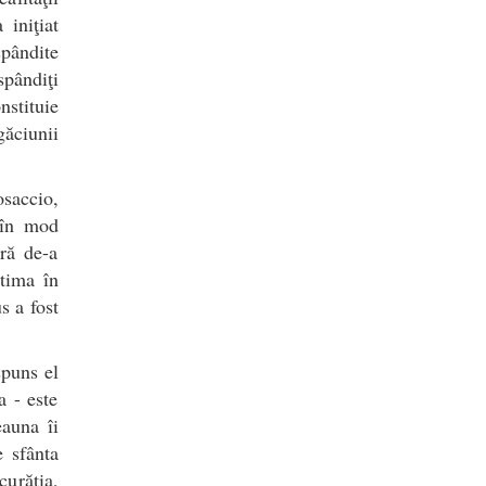
iniţiat
spândite
spândiţi
nstituie
găciunii
osaccio,
 în mod
ră de-a
atima în
s a fost
spuns el
a - este
eauna îi
e sfânta
curăţia,