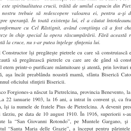
 este spiritualitatea crucii, trăită de umilul capucin din Piet
 nostru trebuie să redescopere valoarea ei, pentru a-şi d
pre speranţă. În toată existenţa lui, el a căutat întotdeau
onformare cu Cel Răstignit, având conştiinţa că a fost ch
eze în chip special la opera răscumpărării. Fără această r
tă la cruce, nu s-ar putea înţelege sfinţenia lui.
 Constructor îşi pregăteşte pietrele cu care să construiască e
 caută să pregătească pietrele cu care are de gând să const
ul etern printr‑o purificare mântuitoare şi atentă, prin lovituri 
ă, aşa încât preablânda noastră mamă, sfânta Biserică Cato
nul oficiului sfinţirii Bisericii.
co Forgiones-a născut la Pietrelcina, provincia Benevento, l
a 22 ianuarie 1903, la 16 ani, a intrat în convent şi, ca fr
, îşi ia numele de fratele Pius de Pietrelcina. A devenit pre
 târziu, pe data de 10 august 1910. În 1916, superiorii s-a
ute la “San Giovanni Rotondo”, pe Muntele Gargano, şi a
tul “Santa Maria delle Grazie”, a început pentru părintele