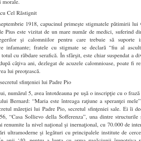
şi morale.
cu Cel Răstignit
eptembrie 1918, capucinul primeşte stigmatele pătimirii lui 
le Pius este vizitat de un mare număr de medici, suferind d
legerilor şi calomniilor pentru care trebuie să suporte in
e infamante; fratele cu stigmate se declară “fiu al ascult
 totul cu răbdare serafică. În sfârşit, este chiar suspendat a div
upă câţiva ani, dezlegat de acuzele calomnioase, poate fi re
irea lui preoţească.
secretul sfinţeniei lui Padre Pio
lui, numărul 5, avea întotdeauna pe uşă o inscripţie cu o frază
ului Bernard: “Maria este întreaga raţiune a speranţei mele
cretul măreţiei lui Padre Pio, secretul sfinţeniei sale. Ei îi de
6, “Casa Sollievo della Sofferenza”, una dintre structurile 
i renumite la nivel naţional şi inernaţional, cu 70.000 de inte
ări ultramoderne şi legături cu principalele institute de cerce
n anii ‘40, pentru a lupta cu arma rugăciunii împotriva re