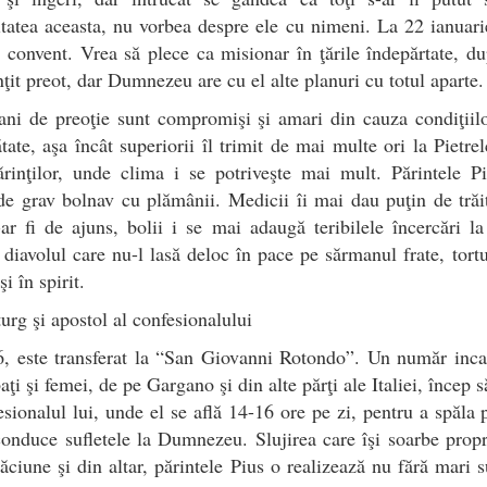
itatea aceasta, nu vorbea despre ele cu nimeni. La 22 ianuar
n convent. Vrea să plece ca misionar în ţările îndepărtate, d
inţit preot, dar Dumnezeu are cu el alte planuri cu totul aparte.
ani de preoţie sunt compromişi şi amari din cauza condiţiil
tate, aşa încât superiorii îl trimit de mai multe ori la Pietrel
rinţilor, unde clima i se potriveşte mai mult. Părintele P
de grav bolnav cu plămânii. Medicii îi mai dau puţin de trăi
r fi de ajuns, bolii i se mai adaugă teribilele încercări la
diavolul care nu-l lasă deloc în pace pe sărmanul frate, tort
şi în spirit.
rg şi apostol al confesionalului
, este transferat la “San Giovanni Rotondo”. Un număr inca
aţi şi femei, de pe Gargano şi din alte părţi ale Italiei, încep s
esionalul lui, unde el se află 14-16 ore pe zi, pentru a spăla 
conduce sufletele la Dumnezeu. Slujirea care îşi soarbe propr
ăciune şi din altar, părintele Pius o realizează nu fără mari s