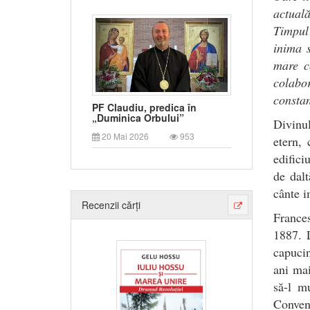
actuală
Timpul
inima s
mare c
colabor
constan
PF Claudiu, predica în
„Duminica Orbului”
Divinul
20 Mai 2026
953
etern,
edifici
de dalt
cânte im
Recenzii cărți
Frances
1887. L
capucin
ani mai
să-l m
Conven