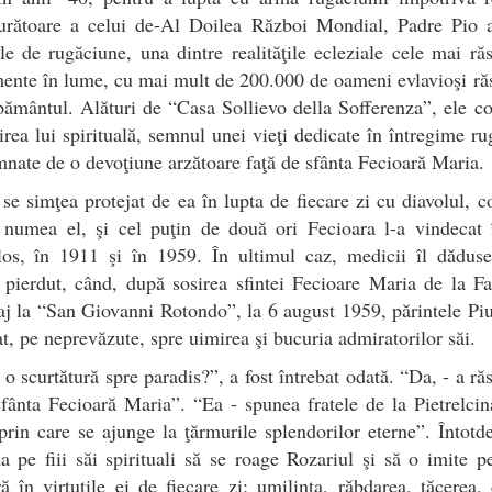
urătoare a celui de-Al Doilea Război Mondial, Padre Pio a 
le de rugăciune, una dintre realităţile ecleziale cele mai ră
ente în lume, cu mai mult de 200.000 de oameni evlavioşi ră
pământul. Alături de “Casa Sollievo della Sofferenza”, ele co
rea lui spirituală, semnul unei vieţi dedicate în întregime ru
mnate de o devoţiune arzătoare faţă de sfânta Fecioară Maria.
 se simţea protejat de ea în lupta de fiecare zi cu diavolul, c
 numea el, şi cel puţin de două ori Fecioara l-a vindecat
los, în 1911 şi în 1959. În ultimul caz, medicii îl dăduse
 pierdut, când, după sosirea sfintei Fecioare Maria de la F
aj la “San Giovanni Rotondo”, la 6 august 1959, părintele Piu
t, pe neprevăzute, spre uimirea şi bucuria admiratorilor săi.
 o scurtătură spre paradis?”, a fost întrebat odată. “Da, - a ră
sfânta Fecioară Maria”. “Ea - spunea fratele de la Pietrelcin
rin care se ajunge la ţărmurile splendorilor eterne”. Întotd
 pe fiii săi spirituali să se roage Rozariul şi să o imite p
ă în virtuţile ei de fiecare zi: umilinţa, răbdarea, tăcerea, 