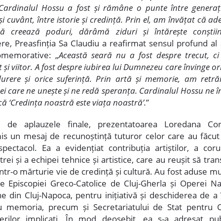
. Cardinalul Hossu a fost și rămâne o punte între generații
și cuvânt, între istorie și credință. Prin el, am învățat că a
ță creează poduri, dărâmă ziduri și întărește conștiin
ere, Preasfinția Sa Claudiu a reafirmat sensul profund al 
omemorative: „
Această seară nu a fost despre trecut, ci
 și viitor. A fost despre iubirea lui Dumnezeu care învinge or
durere și orice suferință. Prin artă și memorie, am retrăi
ei care ne unește și ne redă speranța. Cardinalul Hossu ne î
că ‘Credința noastră este viața noastră’.
”
te de aplauzele finale, prezentatoarea Loredana Cor
is un mesaj de recunoștință tuturor celor care au făcut 
spectacol. Ea a evidențiat contribuția artiștilor, a corur
rei și a echipei tehnice și artistice, care au reușit să tr
ntr-o mărturie vie de credință și cultură. Au fost aduse m
le Episcopiei Greco-Catolice de Cluj-Gherla și Operei Na
 din Cluj-Napoca, pentru inițiativă și deschiderea de a 
u memoria, precum și Secretariatului de Stat pentru C
erilor implicați. În mod deosebit, ea s-a adresat publ