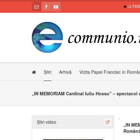
ULTIME
Știri
Arhivă
Vizita Papei Francisc în Româ
Știri video
„IN MEM
Română