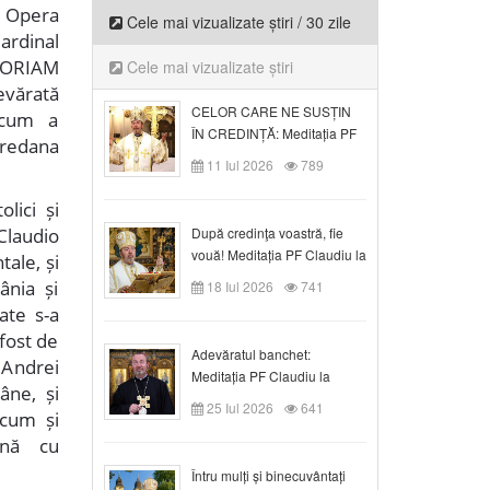
u Opera
Cele mai vizualizate știri / 30 zile
ardinal
MORIAM
Cele mai vizualizate știri
evărată
CELOR CARE NE SUSȚIN
a cum a
ÎN CREDINȚĂ: Meditația PF
oredana
Claudiu la Duminica a VI-a
11 Iul 2026
789
după Rusalii
lici și
Claudio
După credinţa voastră, fie
vouă! Meditația PF Claudiu la
tale, și
duminica a VII-a după Rusalii
ânia și
18 Iul 2026
741
ate s-a
 fost de
Adevăratul banchet:
 Andrei
Meditația PF Claudiu la
âne, și
Duminica a VIII-a după
25 Iul 2026
641
ecum și
Rusalii
ună cu
Întru mulți și binecuvântați