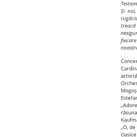
Testam
Și noi
rugăci
treacă
nesigur
fiecare
noastr
Concert
Cardin
actoru
Orches
Mogoșa
Estefa
„Adore
răsun
Kaufma
„O, de 
clasic