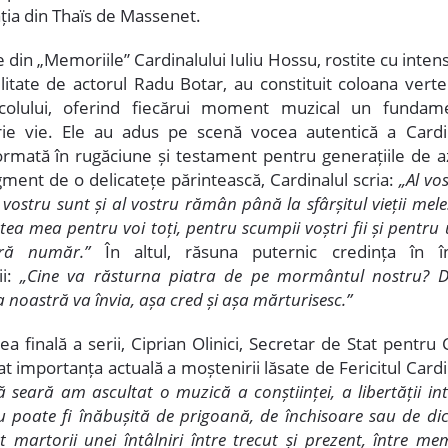
ția din Thaïs de Massenet.
 din „Memoriile” Cardinalului Iuliu Hossu, rostite cu intens
ilitate de actorul Radu Botar, au constituit coloana verte
acolului, oferind fiecărui moment muzical un fundam
ie vie. Ele au adus pe scenă vocea autentică a Cardin
ormată în rugăciune și testament pentru generațiile de azi
gment de o delicatețe părintească, Cardinalul scria:
„Al vo
l vostru sunt și al vostru rămân până la sfârșitul vieții mele
ea mea pentru voi toți, pentru scumpii voștri fii și pentru
ără număr.”
În altul, răsuna puternic credința în î
ii:
„Cine va răsturna piatra de pe mormântul nostru? 
a noastră va învia, așa cred și așa mărturisesc.”
ea finală a serii, Ciprian Olinici, Secretar de Stat pentru 
at importanța actuală a moștenirii lăsate de Fericitul Cardi
 seară am ascultat o muzică a conștiinței, a libertății in
u poate fi înăbușită de prigoană, de închisoare sau de dic
 martorii unei întâlniri între trecut și prezent, între me