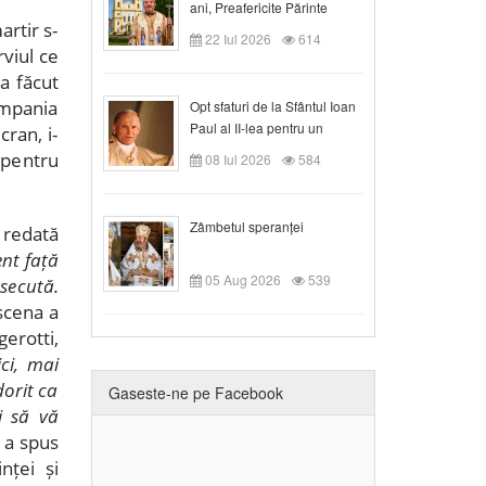
ani, Preafericite Părinte
artir s-
Claudiu!
22 Iul 2026
614
rviul ce
-a făcut
compania
Opt sfaturi de la Sfântul Ioan
Paul al II-lea pentru un
cran, i-
creștin
i pentru
08 Iul 2026
584
Zâmbetul speranței
 redată
nt față
05 Aug 2026
539
secută.
 scena a
erotti,
ci, mai
dorit ca
Gaseste-ne pe Facebook
și să vă
, a spus
nței și