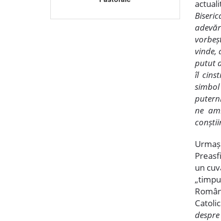
actuali
Biseric
adevăru
vorbeș
vinde, 
putut a
îl cin
simbol 
puterni
ne ami
conștii
Urmașu
Preasf
un cuvâ
„timpu
Români
Catoli
despre 