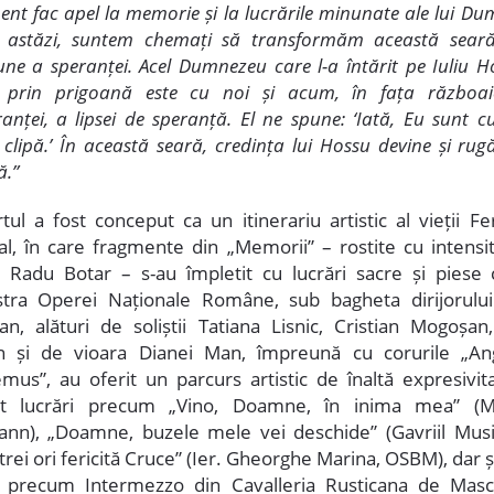
ent fac apel la memorie și la lucrările minunate ale lui Du
, astăzi, suntem chemați să transformăm această seară
une a speranței. Acel Dumnezeu care l-a întărit pe Iuliu H
 prin prigoană este cu noi și acum, în fața războai
anței, a lipsei de speranță. El ne spune: ‘Iată, Eu sunt c
 clipă.’ În această seară, credința lui Hossu devine și ru
ă.”
ul a fost conceput ca un itinerariu artistic al vieții Fer
al, în care fragmente din „Memorii” – rostite cu intensi
l Radu Botar – s-au împletit cu lucrări sacre și piese c
tra Operei Naționale Române, sub bagheta dirijorului
n, alături de soliștii Tatiana Lisnic, Cristian Mogoșan,
n și de vioara Dianei Man, împreună cu corurile „Ang
mus”, au oferit un parcurs artistic de înaltă expresivit
at lucrări precum „Vino, Doamne, în inima mea” (M
nn), „Doamne, buzele mele vei deschide” (Gavriil Musi
trei ori fericită Cruce” (Ier. Gheorghe Marina, OSBM), dar ș
e precum Intermezzo din Cavalleria Rusticana de Masc