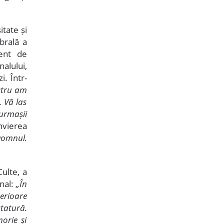
itate și
brală a
ent de
alului,
. Într-
stru am
. Vă las
 urmașii
nvierea
Domnul.
Culte, a
nal:
„În
terioare
tatură.
morie și