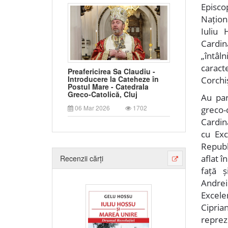
Episco
Națion
Iuliu
Cardin
„întâl
caract
Preafericirea Sa Claudiu -
Introducere la Cateheze în
Corchi
Postul Mare - Catedrala
Greco-Catolică, Cluj
Au par
06 Mar 2026
1702
greco-
Cardina
cu Exc
Republ
aflat î
Recenzii cărți
față ș
Andrei
Excele
Cipri
repreze