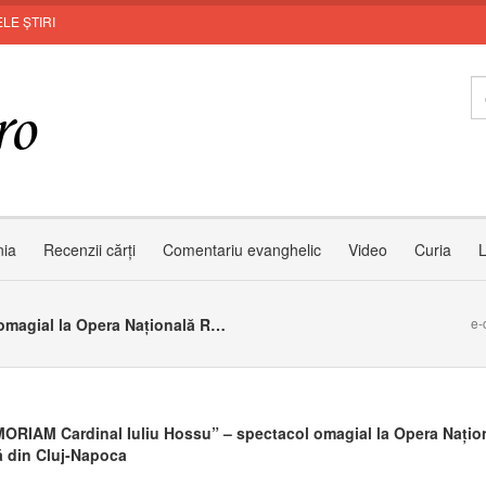
LE ȘTIRI
Leon a
nia
Recenzii cărți
Comentariu evanghelic
Video
Curia
L
„IN MEMORIAM Cardinal Iuliu Hossu” – spectacol omagial la Opera Națională Română din Cluj-Napoca
e-
ORIAM Cardinal Iuliu Hossu” – spectacol omagial la Opera Națio
 din Cluj-Napoca