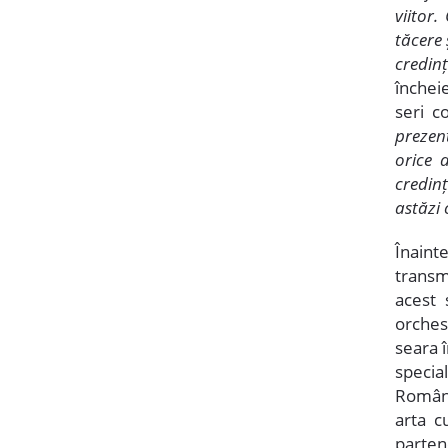
viitor
tăcere 
credin
închei
seri c
prezent
orice 
credinț
astăzi 
Înain
transm
acest 
orchest
seara î
specia
Române
arta c
parten