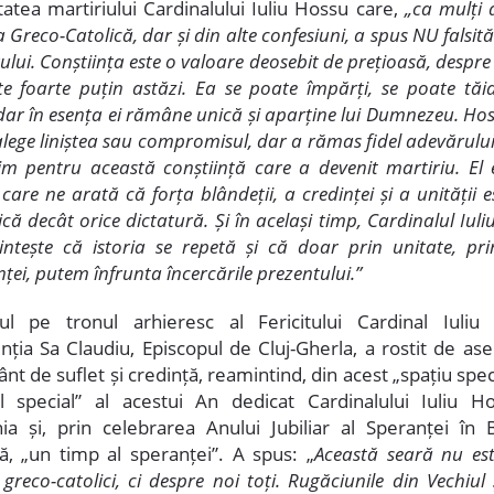
tatea martiriului Cardinalului Iuliu Hossu care,
„ca mulți a
a Greco-Catolică, dar și din alte confesiuni, a spus NU falsităț
lui. Conștiința este o valoare deosebit de prețioasă, despre
te foarte puțin astăzi. Ea se poate împărți, se poate tăia
dar în esența ei rămâne unică și aparține lui Dumnezeu. Hos
lege liniștea sau compromisul, dar a rămas fidel adevărului
stim pentru această conștiință care a devenit martiriu. El 
care ne arată că forța blândeții, a credinței și a unității 
că decât orice dictatură. Și în același timp, Cardinalul Iul
ntește că istoria se repetă și că doar prin unitate, pri
nței, putem înfrunta încercările prezentului.”
l pe tronul arhieresc al Fericitului Cardinal Iuliu
inția Sa Claudiu, Episcopul de Cluj-Gherla, a rostit de a
nt de suflet și credință, reamintind, din acest „spațiu spec
l special” al acestui An dedicat Cardinalului Iuliu H
a și, prin celebrarea Anului Jubiliar al Speranței în B
că, „un timp al speranței”. A spus: „
Această seară nu es
greco-catolici, ci despre noi toți. Rugăciunile din Vechiul