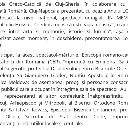
pia Greco-Catolică de Cluj-Gherla, în colaborare c
ală Română, Cluj-Napoca a prezentat, cu ocazia Anului „C
 Hossu” la nivel național, spectacol omagial „IN ME
al Iuliu Hossu – Credința noastră este viața noastră”, o ad
nire între artă și memorie, istorie și lumină”, aș
erizat acest moment, în deschidere, prezentatoarea L
ș.
ticipat la acest spectacol-mărturie, Episcopii romano-cato
catolici din România (CER), împreună cu Eminența Sa 
l Gugerotti, prefect al Dicasterului pentru Bisericile Orien
elența Sa Giampiero Gloder, Nunțiu Apostolic în Rom
ica Moldova; de asemenea, preoți și persoane consacr
n publicul care a ocupat în întregime sala de spectacol. Au
i reprezentanți ai altor confesiuni: Înaltpreasfințitul
cuț, Arhiepiscop și Mitropolit al Bisericii Ortodoxe Rom
nța Sa István Kovács, Episcopul Bisericii Unitariene, pr
an Olinici, Secretar de Stat pentru Culte, împre
ntanți a instituțiilor locale și centrale.