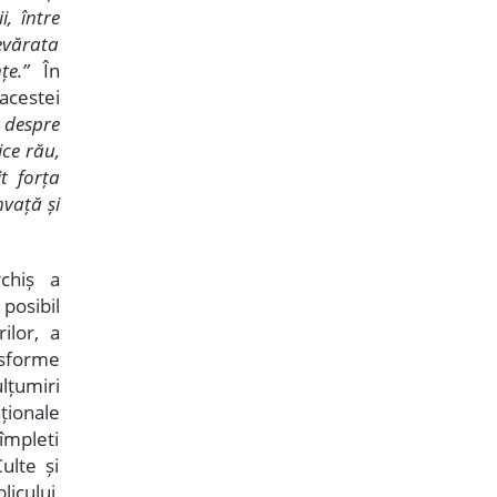
, între
devărata
țe.”
În
acestei
 despre
ice rău,
t forța
nvață și
chiș a
posibil
ilor, a
ansforme
ulțumiri
ționale
împleti
ulte și
icului,