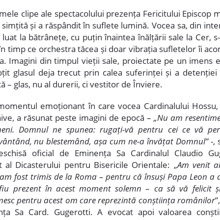
mele clipe ale spectacolului prezența Fericitului Episcop m
 simțită și a răspândit în suflete lumină. Vocea sa, din inte
t luat la bătrânețe, cu puțin înaintea înălțării sale la Cer, s
în timp ce orchestra tăcea și doar vibrația sufletelor îi a
a. Imagini din timpul vieții sale, proiectate pe un imens e
țit glasul deja trecut prin calea suferinței și a detenție
ă – glas, nu al durerii, ci vestitor de Înviere.
omentul emoționant în care vocea Cardinalului Hossu,
hive, a răsunat peste imagini de epocă –
„Nu am resentime
eni. Domnul ne spunea: rugați-vă pentru cei ce vă per
vântând, nu blestemând, așa cum ne-a învățat Domnul”
-,
eschisă oficial de Eminența Sa Cardinalul Claudio Gug
t al Dicasterului pentru Bisericile Orientale: „
Am venit ai
 am fost trimis de la Roma – pentru că însuși Papa Leon a 
fiu prezent în acest moment solemn
–
ca să vă felicit 
esc pentru acest om care reprezintă conștiința românilor
”
ța Sa Card. Gugerotti. A evocat apoi valoarea conștii