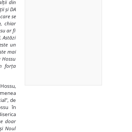
lții din
ii și DA
 care se
, chiar
su ar fi
. Astăzi
este un
este mai
iu Hossu
n forța
 Hossu,
semenea
ial”, de
ossu în
iserica
te doar
 și Noul