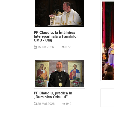
PF Claudiu, la Întâlnirea
Intereparhială a Familiilor,
CMD - Cluj
15 Iun 2026
677
PF Claudiu, predica în
„Duminica Orbului”
20 Mai 2026
942