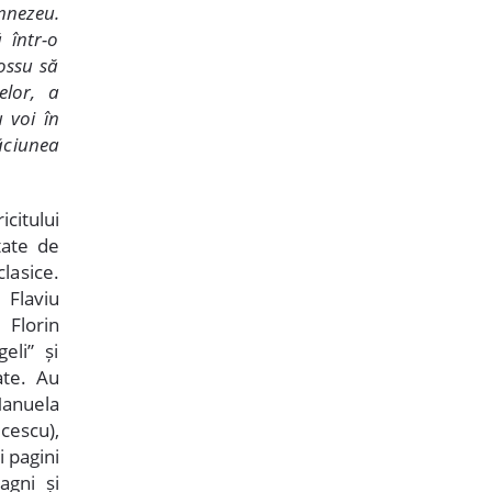
mnezeu.
 într-o
ossu să
elor, a
u voi în
găciunea
icitului
tate de
lasice.
 Flaviu
 Florin
eli” și
ate. Au
anuela
cescu),
i pagini
agni și