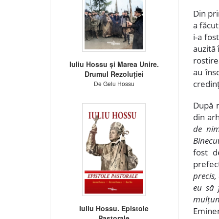
Din pri
a făcut
i-a fos
auzită 
rostire
Iuliu Hossu și Marea Unire.
au înso
Drumul Rezoluției
credinț
De Gelu Hossu
După m
din ar
de nim
Binecu
fost d
prefec
precis,
eu să 
mulțum
Iuliu Hossu. Epistole
Eminen
Pastorale