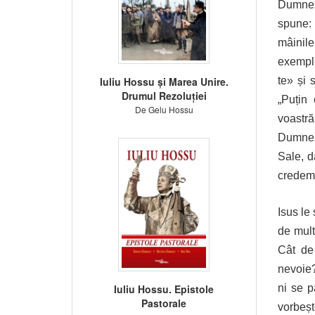
Dumneze
spune: 
mâinile
exemplu
Iuliu Hossu și Marea Unire.
te» și 
Drumul Rezoluției
„Puțin 
De Gelu Hossu
voastr
Dumnez
Sale, d
credem 
Isus le 
de mult
Cât de
nevoie?
Iuliu Hossu. Epistole
ni se p
Pastorale
vorbeșt