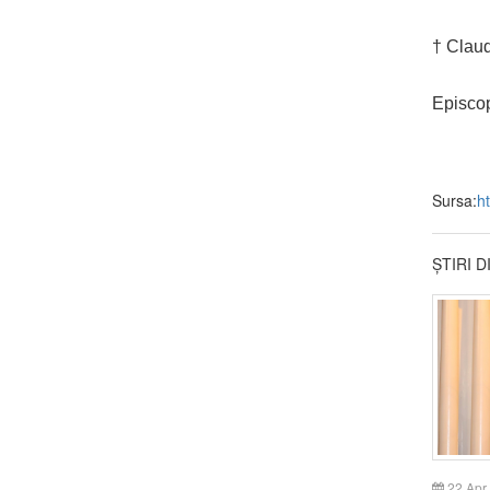
†
Claud
Episcop
Sursa:
ht
ȘTIRI 
22 Apr