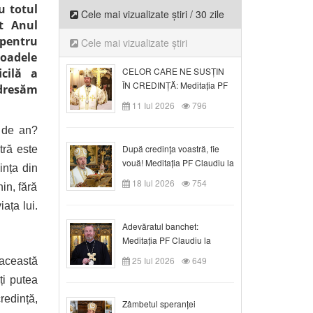
u totul
Cele mai vizualizate știri / 30 zile
at Anul
 pentru
Cele mai vizualizate știri
ioadele
CELOR CARE NE SUSȚIN
icilă a
ÎN CREDINȚĂ: Meditația PF
adresăm
Claudiu la Duminica a VI-a
11 Iul 2026
796
după Rusalii
l de an?
După credinţa voastră, fie
tră este
vouă! Meditația PF Claudiu la
ința din
duminica a VII-a după Rusalii
18 Iul 2026
754
in, fără
ața lui.
Adevăratul banchet:
Meditația PF Claudiu la
Duminica a VIII-a după
25 Iul 2026
649
 această
Rusalii
ți putea
redință,
Zâmbetul speranței