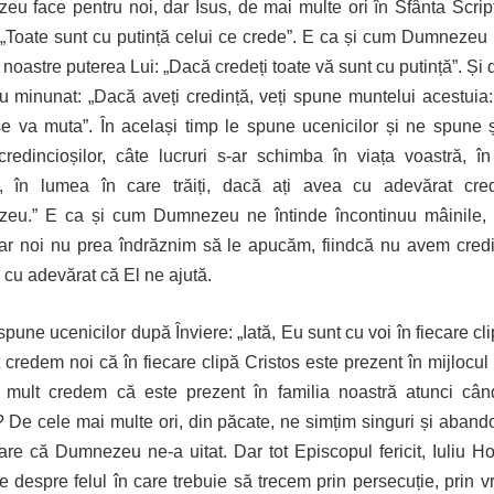
u face pentru noi, dar Isus, de mai multe ori în Sfânta Scrip
„Toate sunt cu putință celui ce crede”. E ca și cum Dumnezeu
 noastre puterea Lui: „Dacă credeți toate vă sunt cu putință”. Și 
 minunat: „Dacă aveți credință, veți spune muntelui acestuia
se va muta”. În același timp le spune ucenicilor și ne spune 
credincioșilor, câte lucruri s-ar schimba în viața voastră, în
ă, în lumea în care trăiți, dacă ați avea cu adevărat cred
eu.” E ca și cum Dumnezeu ne întinde încontinuu mâinile, d
ar noi nu prea îndrăznim să le apucăm, fiindcă nu avem cred
cu adevărat că El ne ajută.
spune ucenicilor după Înviere: „Iată, Eu sunt cu voi în fiecare cl
 credem noi că în fiecare clipă Cristos este prezent în mijlocul
 mult credem că este prezent în familia noastră atunci câ
 De cele mai multe ori, din păcate, ne simțim singuri și abando
are că Dumnezeu ne-a uitat. Dar tot Episcopul fericit, Iuliu H
e despre felul în care trebuie să trecem prin persecuție, prin v