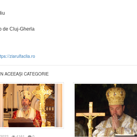
iu
 de Cluj-Gherla
tps://ziarulfaclia.ro
DIN ACEEAȘI CATEGORIE
 2022
4161
0