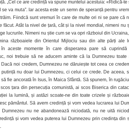
nță. „Cel ce are credință va spune muntelui acestuia: «Ridică-te 
el se va muta”. Iar acesta este un semn de speranță pentru vrem
 trăim. Fiindcă sunt vremuri în care de multe ori ni se pare că 
e făcut. Atât la nivel de țară, cât și la nivel mondial, nimeni nu 
ge lucrurile. Nimeni nu știe cum se va opri războiul din Ucraina
mina războaiele din Orientul Mijlociu sau din alte părți ale l
, în aceste momente în care disperarea pare să cuprindă s
c, noi trebuie să ne aducem aminte că la Dumnezeu toate 
. Dacă noi credem, Dumnezeu ne dăruiește tot ceea ce crede
 putință nu doar lui Dumnezeu, ci celui ce crede. De aceea, 
 să fie ancorată în Isus, în Maica Sfântă. Să spunem, în rugăciu
 scos țara din persecuția comunistă, ai scos Biserica din cat
ției la lumină, și astăzi scoate-ne din toate crizele și războai
esc pământul. Să avem credință și vom vedea lucrarea lui Du
ă Dumnezeu nu ne abandonează niciodată, nu ne uită niciod
edință și vom vedea puterea lui Dumnezeu prin credința din s
.