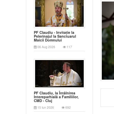
PF Claudiu - Invitație la
Pelerinajul la Sanctuarul
Maicii Domnului
06 Aug 2026
117
PF Claudiu, la Întâlnirea
Intereparhială a Familiilor,
CMD - Cluj
15 Iun 2026
692