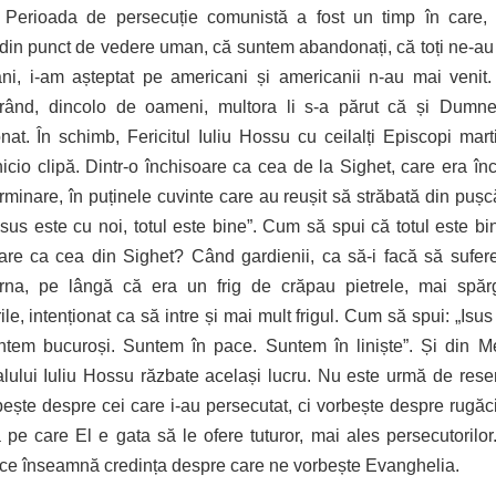
e. Perioada de persecuție comunistă a fost un timp în care
din punct de vedere uman, că suntem abandonați, că toți ne-au u
ani, i-am așteptat pe americani și americanii n-au mai venit.
 rând, dincolo de oameni, multora li s-a părut că și Dumne
at. În schimb, Fericitul Iuliu Hossu cu ceilalți Episcopi marti
nicio clipă. Dintr-o închisoare ca cea de la Sighet, care era în
rminare, în puținele cuvinte care au reușit să străbată din pușcăr
Isus este cu noi, totul este bine”. Cum să spui că totul este bin
are ca cea din Sighet? Când gardienii, ca să-i facă să sufer
arna, pe lângă că era un frig de crăpau pietrele, mai spăr
le, intenționat ca să intre și mai mult frigul. Cum să spui: „Isus
ntem bucuroși. Suntem în pace. Suntem în liniște”. Și din M
lului Iuliu Hossu răzbate același lucru. Nu este urmă de rese
ește despre cei care i-au persecutat, ci vorbește despre rugăci
a pe care El e gata să le ofere tuturor, mai ales persecutorilor.
e înseamnă credința despre care ne vorbește Evanghelia.