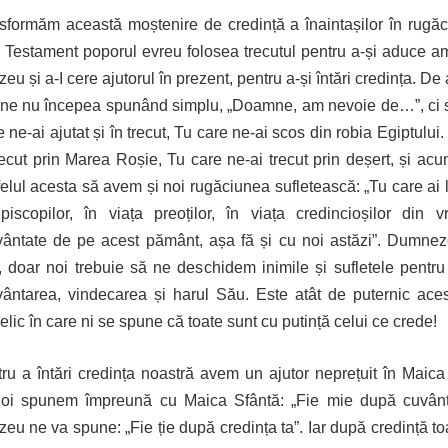
sformăm această moștenire de credință a înaintașilor în rugăc
 Testament poporul evreu folosea trecutul pentru a-și aduce a
u și a-I cere ajutorul în prezent, pentru a-și întări credința. De
une nu începea spunând simplu, „Doamne, am nevoie de…”, ci 
 ne-ai ajutat și în trecut, Tu care ne-ai scos din robia Egiptului
recut prin Marea Roșie, Tu care ne-ai trecut prin deșert, și acu
 felul acesta să avem și noi rugăciunea sufletească: „Tu care ai l
piscopilor, în viața preoților, în viața credincioșilor din v
ântate de pe acest pământ, așa fă și cu noi astăzi”. Dumne
, doar noi trebuie să ne deschidem inimile și sufletele pentru
ântarea, vindecarea și harul Său. Este atât de puternic ace
lic în care ni se spune că toate sunt cu putință celui ce crede!
tru a întări credința noastră avem un ajutor neprețuit în Maica
oi spunem împreună cu Maica Sfântă: „Fie mie după cuvântu
u ne va spune: „Fie ție după credința ta”. Iar după credință to