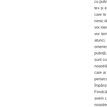
cu puti
te» și 
care le
nimic d
vor mer
vor ter
atunci
omenes
putință
sunt cu
noastră
care ai
persecu
împânz
Fiindc
avem cr
noastre