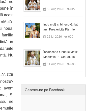
tură, ne
 pune în
05 Aug 2026
627
dă acest
: «Mută-
Întru mulți și binecuvântați
și nouă:
ani, Preafericite Părinte
Claudiu!
 familia
22 Iul 2026
620
ință în
arurile
Încălecând furtunile vieții:
ință. Nu
Meditația PF Claudiu la
Duminica a IX-a după Rusalii
01 Aug 2026
535
ipă”. Cât
 nostru?
nd avem
Gaseste-ne pe Facebook
nați. Și
ossu, ne
remurile