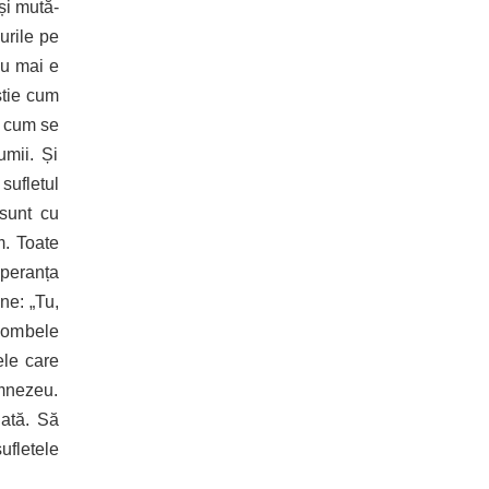
și mută-
urile pe
nu mai e
știe cum
, cum se
umii. Și
ufletul
sunt cu
m. Toate
speranța
ne: „Tu,
acombele
ele care
mnezeu.
ată. Să
ufletele