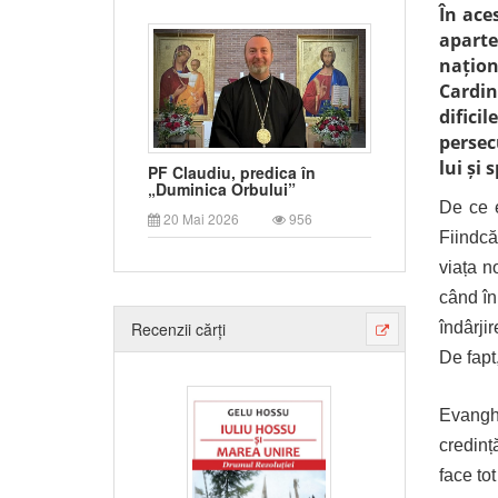
În ace
aparte
națion
Cardin
difici
persec
lui și
PF Claudiu, predica în
„Duminica Orbului”
De ce e
20 Mai 2026
956
Fiindcă
viața n
când în
îndârji
Recenzii cărți
De fapt,
Evanghe
credinț
face to