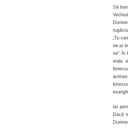
Să tran
Vechiul
Dumneze
rugăci
„Tu care
ne-ai t
ne”. În
viața e
binecuv
același
binecuv
evanghe
Iar pen
Dacă n
Dumneze