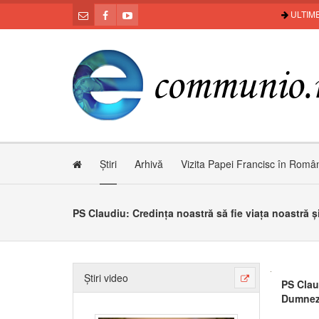
ULTIME
Știri
Arhivă
Vizita Papei Francisc în Româ
Știri video
PS Clau
Dumne