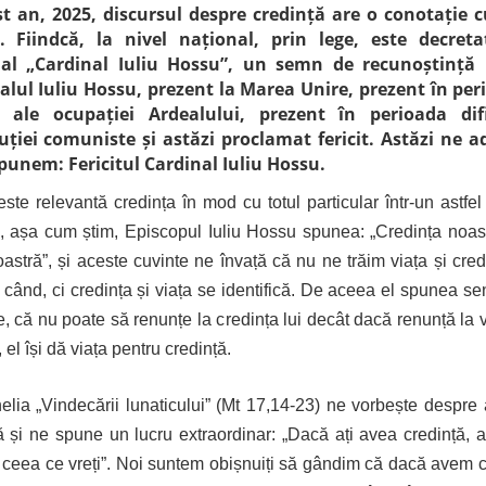
st an, 2025, discursul despre credință are o conotație c
. Fiindcă, la nivel național, prin lege, este decret
al „Cardinal Iuliu Hossu”, un semn de recunoștință
alul Iuliu Hossu, prezent la Marea Unire, prezent în per
le ale ocupației Ardealului, prezent în perioada dif
uției comuniste și astăzi proclamat fericit. Astăzi ne 
 spunem: Fericitul Cardinal Iuliu Hossu.
ste relevantă credința în mod cu totul particular într-un astfe
, așa cum știm, Episcopul Iuliu Hossu spunea: „Credința noas
oastră”, și aceste cuvinte ne învață că nu ne trăim viața și cred
 când, ci credința și viața se identifică. De aceea el spunea sen
re, că nu poate să renunțe la credința lui decât dacă renunță la vi
 el își dă viața pentru credință.
lia „Vindecării lunaticului” (Mt 17,14-23) ne vorbește despre
ă și ne spune un lucru extraordinar: „Dacă ați avea credință, a
t ceea ce vreți”. Noi suntem obișnuiți să gândim că dacă avem c