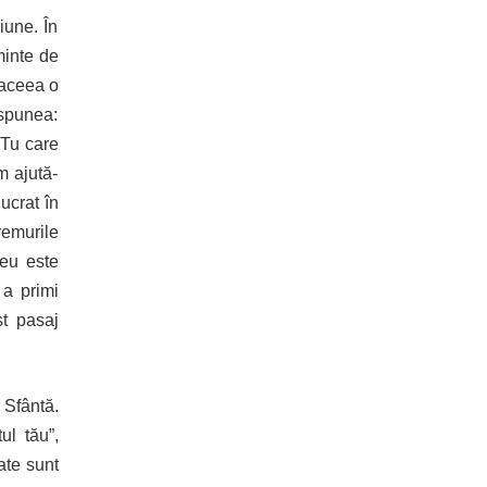
iune. În
minte de
 aceea o
spunea:
. Tu care
m ajută-
ucrat în
remurile
zeu este
 a primi
st pasaj
 Sfântă.
l tău”,
ate sunt