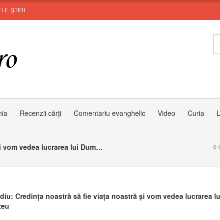
LE ȘTIRI
Invit
nia
Recenzii cărți
Comentariu evanghelic
Video
Curia
L
PS Claudiu: Credința noastră să fie viața noastră și vom vedea lucrarea lui Dumnezeu
e-
diu: Credința noastră să fie viața noastră și vom vedea lucrarea lu
zeu