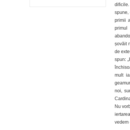
dificil
spune, 
primii 
primul
abandon
șovăit 
de exte
spun: „
închiso
mult i
geamuri
noi, su
Cardina
Nu vorb
iertare
vedem c