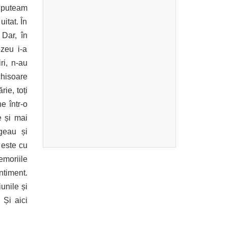
, puteam
itat. În
 Dar, în
zeu i-a
ri, n-au
chisoare
ie, toți
e într-o
e și mai
geau și
 este cu
emoriile
ntiment.
unile și
 Și aici