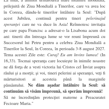
prilejuită de Ziua Mondială a Tinerilor, care va avea loc
în Coreea, dându-le tinerilor întâlnire la Seul: "După
acest Jubileu, continuă pentru tineri
pelerinajul
speranței
care ne va duce în Asia! Reînnoiesc invitația
pe care papa Francisc a adresat-o la Lisabona acum doi
ani: tinerii din întreaga lume se vor reuni împreună cu
Succesorul lui Petru pentru a celebra Ziua Mondială a
Tinerilor la Seul, în Coreea, în perioada 3-8 august 2027.
Tema acestei Zile este:
Curaj! Eu am învins lumea!
(In
16,33). Tocmai speranța care locuiește în inimile noastre
ne dă forța de a vesti victoria lui Cristos cel Înviat asupra
răului și a morții; și voi, tineri pelerini ai speranței, veți fi
mărturisitori ai acesteia până la marginile
Ne dăm așadar întâlnire la Seul: să
pământului.
continuăm să visăm împreună, să sperăm împreună!
Să ne încredințăm protecției materne a Preacuratei
Fecioare Maria."