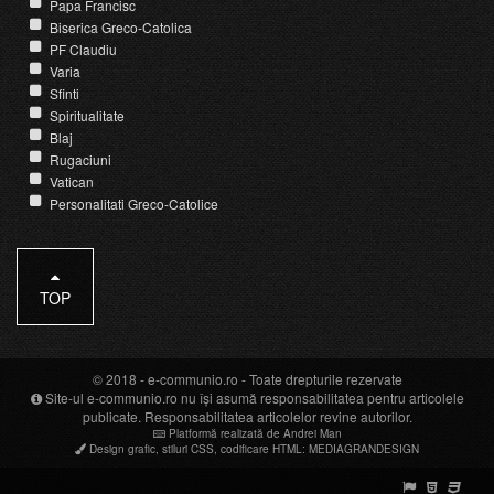
Papa Francisc
Biserica Greco-Catolica
PF Claudiu
Varia
Sfinti
Spiritualitate
Blaj
Rugaciuni
Vatican
Personalitati Greco-Catolice
TOP
© 2018 -
e-communio.ro
- Toate drepturile rezervate
Site-ul e-communio.ro nu își asumă responsabilitatea pentru articolele
publicate. Responsabilitatea articolelor revine autorilor.
Platformă realizată de Andrei Man
Design grafic
,
stiluri CSS
,
codificare HTML
:
MEDIAGRANDESIGN