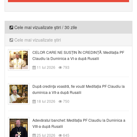
Cele mai vizualizate știri / 30 zile
Cele mai vizualizate știri
CELOR CARE NE SUSȚIN ÎN CREDINȚĂ: Meditația PF
Claudiu la Duminica a VI-a după Rusalii
11 Iul 2026
793
După credinţa voastră, fie vouă! Meditația PF Claudiu la
duminica a VII-a după Rusalii
18 Iul 2026
750
Adevăratul banchet: Meditația PF Claudiu la Duminica a
VIII-a după Rusalii
25 Iul 2026
645