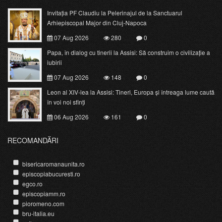
Invitația PF Claudiu la Pelerinajul de la Sanctuarul
Arhiepiscopal Major din Cluj-Napoca
07 Aug 2026
280
0
Papa, în dialog cu tinerii la Assisi: Să construim o civilizație a
iubirii
07 Aug 2026
148
0
Leon al XIV-lea la Assisi: Tineri, Europa și întreaga lume caută
în voi noi sfinți
06 Aug 2026
161
0
RECOMANDĂRI
bisericaromanaunita.ro
episcopiabucuresti.ro
egco.ro
episcopiamm.ro
pioromeno.com
bru-italia.eu