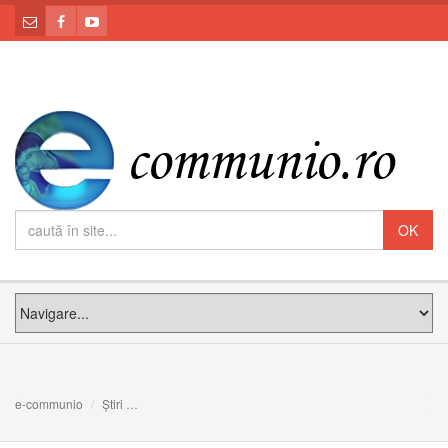
e-communio
Știri
Tineri, voi sunteți semnul că o lume diferită este posibilă: 