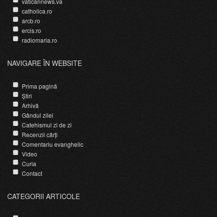
vaticannews.va
catholica.ro
arcb.ro
ercis.ro
radiomaria.ro
NAVIGARE ÎN WEBSITE
Prima pagină
Știri
Arhivă
Gândul zilei
Catehismul zi de zi
Recenzii cărți
Comentariu evanghelic
Video
Curia
Contact
CATEGORII ARTICOLE