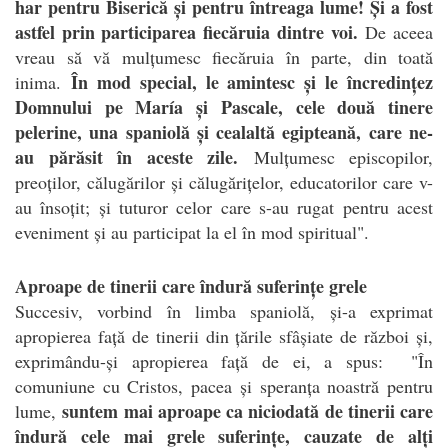
har pentru Biserică și pentru întreaga lume! Și a fost
astfel prin participarea fiecăruia dintre voi.
De aceea
vreau să vă mulțumesc fiecăruia în parte, din toată
În mod special, le amintesc și le încredințez
inima.
Domnului pe María și Pascale, cele două tinere
pelerine, una spaniolă și cealaltă egipteană, care ne-
au părăsit în aceste zile.
Mulțumesc episcopilor,
preoților, călugărilor și călugărițelor, educatorilor care v-
au însoțit; și tuturor celor care s-au rugat pentru acest
eveniment și au participat la el în mod spiritual".
Aproape de tinerii care îndură suferințe grele
Succesiv, vorbind în limba spaniolă, și-a exprimat
apropierea față de tinerii din țările sfâșiate de război și,
exprimându-și apropierea față de ei, a spus: "În
comuniune cu Cristos, pacea și speranța noastră pentru
suntem mai aproape ca niciodată de tinerii care
lume,
îndură cele mai grele suferințe, cauzate de alți