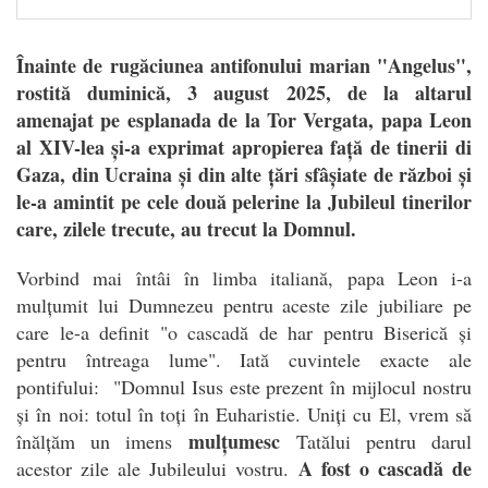
Înainte de rugăciunea antifonului marian "Angelus",
rostită duminică, 3 august 2025, de la altarul
amenajat pe esplanada de la Tor Vergata, papa Leon
al XIV-lea și-a exprimat apropierea față de tinerii di
Gaza, din Ucraina și din alte țări sfâșiate de război și
le-a amintit pe cele două pelerine la Jubileul tinerilor
care, zilele trecute, au trecut la Domnul.
Vorbind mai întâi în limba italiană, papa Leon i-a
mulțumit lui Dumnezeu pentru aceste zile jubiliare pe
care le-a definit "o cascadă de har pentru Biserică și
pentru întreaga lume". Iată cuvintele exacte ale
pontifului: "Domnul Isus este prezent în mijlocul nostru
și în noi: totul în toți în Euharistie. Uniți cu El, vrem să
mulțumesc
înălțăm un imens
Tatălui pentru darul
A fost o cascadă de
acestor zile ale Jubileului vostru.