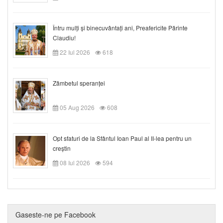
Întru mulți și binecuvântați ani, Preafericite Părinte
Claudiu!
22 Iul 2026
618
Zâmbetul speranței
05 Aug 2026
608
Opt sfaturi de la Sfântul Ioan Paul al II-lea pentru un
creștin
08 Iul 2026
594
Gaseste-ne pe Facebook