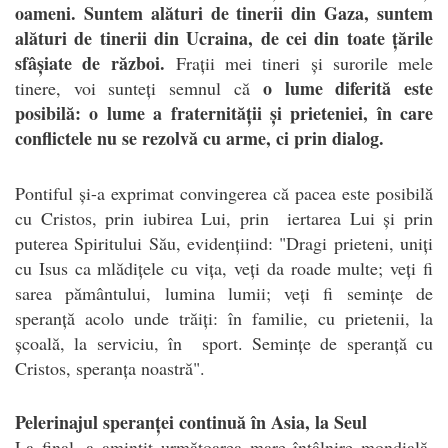
oameni. Suntem alături de tinerii din Gaza, suntem
alături de tinerii din Ucraina, de cei din toate țările
sfâșiate de război.
Frații mei tineri și surorile mele
o lume diferită este
tinere, voi sunteți semnul că
posibilă: o lume a fraternității și prieteniei, în care
conflictele nu se rezolvă cu arme, ci prin dialog.
Pontiful și-a exprimat convingerea că pacea este posibilă
cu Cristos, prin iubirea Lui, prin iertarea Lui și prin
puterea Spiritului Său, evidențiind: "Dragi prieteni, uniți
cu Isus ca mlădițele cu vița, veți da roade multe; veți fi
sarea pământului, lumina lumii; veți fi semințe de
speranță acolo unde trăiți: în familie, cu prietenii, la
școală, la serviciu, în sport. Semințe de speranță cu
Cristos, speranța noastră".
Pelerinajul speranței continuă în Asia, la Seul
La final, a amintit următoarea mare întâlnire mondială,