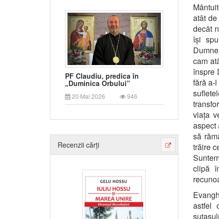
Mântuit
atât de
decât ne
își sp
Dumnezeu
cam atâ
înspre 
PF Claudiu, predica în
fără a-l
„Duminica Orbului”
suflete
20 Mai 2026
946
transfo
viața v
aspect a
să rămâ
Recenzii cărți
trăire 
Suntem 
clipă 
recunoa
Evanghe
astfel
sutașul