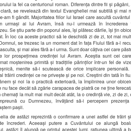
orului la fel ca centurionul roman. Diferența dintre fii și păgâni,
 clară, se revelează din textul Evangheliei mai subtilă și mai 
-am fi gândit. Majoritatea fiilor lui Israel care ascultă cuvântul
un urmași ai lui Avram, însă nu-l urmează în încrederea 
. Se știu parte din poporul ales, își plătesc dările, își țin obice
t. În loc ca aceste practici să le deschidă zi de zi, tot mai mult
Domnul, se trezesc la un moment dat în fața Fiului fără a-l rec
 asculta, și mai ales fără a-l urma. Sunt doar câțiva cei care păs
le lor prospețimea credinței lui Avram. Aceștia sunt cei ca
rmat moștenirea primită și tradițiile părinților într-un fel de viz
eșnică, menite să-i scutească de orice implicare personală.
l trăirii credinței ce ne privește și pe noi. Creștini din tată în fi
nem și noi la o practică exterioară, la împlinirea unor obiceiu
ce nu face decât să zgârie carapacea de piatră ce ne ține ferecat
chemați la mult mai mult decât atât, la o credință vie, zi de zi, 
împreună cu Dumnezeu, învățând să-i percepem prezența 
ștem pașii.
lia de astăzi reprezintă o confirmare a unei astfel de trăiri ș
 de încrederi. Aceeași putere a Cuvântului ce alungă boala
ui, astăzi îl alungă pe prințul acestei lumi, rațiunea ultimă a bo