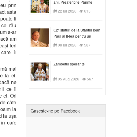
ani, Preafericite Părinte
zeu prin
Claudiu!
act asta
22 Iul 2026
615
poate fi
 cel rău
Opt sfaturi de la Sfântul Ioan
cum s-ar
Paul al II-lea pentru un
 dacă am
creștin
ași ieri
08 Iul 2026
587
care îi
Zâmbetul speranței
ormă mai
e la ei.
05 Aug 2026
567
, dacă ne
ii ce îl
 ei. Ori
 de câte
losim la
Gaseste-ne pe Facebook
d la ușa
 în care