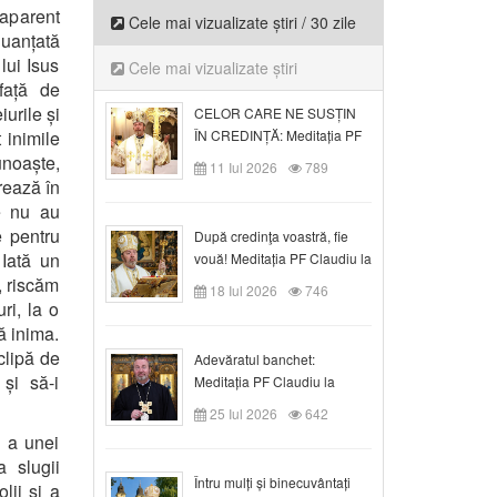
 aparent
Cele mai vizualizate știri / 30 zile
nuanțată
 lui Isus
Cele mai vizualizate știri
față de
iurile și
CELOR CARE NE SUSȚIN
 inimile
ÎN CREDINȚĂ: Meditația PF
Claudiu la Duminica a VI-a
unoaște,
11 Iul 2026
789
după Rusalii
trează în
re nu au
e pentru
După credinţa voastră, fie
 Iată un
vouă! Meditația PF Claudiu la
duminica a VII-a după Rusalii
u, riscăm
18 Iul 2026
746
ri, la o
ă inima.
clipă de
Adevăratul banchet:
și să-i
Meditația PF Claudiu la
Duminica a VIII-a după
25 Iul 2026
642
Rusalii
i a unei
 slugii
Întru mulți și binecuvântați
lii și a