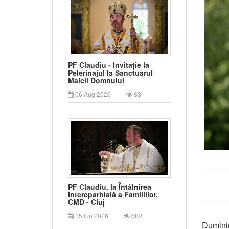
PF Claudiu - Invitație la
Pelerinajul la Sanctuarul
Maicii Domnului
06 Aug 2026
83
PF Claudiu, la Întâlnirea
Intereparhială a Familiilor,
CMD - Cluj
15 Iun 2026
682
Duminic