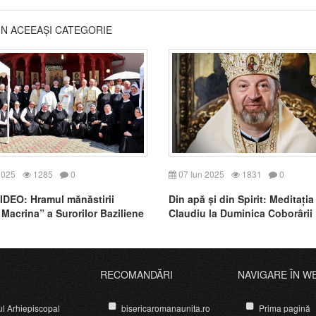
DIN ACEEAȘI CATEGORIE
2025
1285
0
07 Iun 2025
1831
0
DEO: Hramul mănăstirii
Din apă și din Spirit: Meditația
 Macrina” a Surorilor Baziliene
Claudiu la Duminica Coborârii
Sfântului Spirit
RECOMANDĂRI
NAVIGARE ÎN W
ul Arhiepiscopal
bisericaromanaunita.ro
Prima pagină