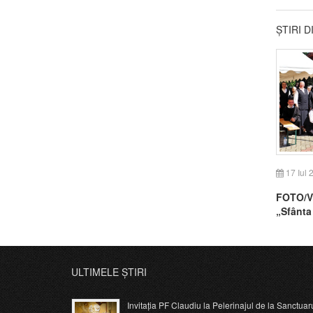
ȘTIRI 
17 Iul 
FOTO/VI
„Sfânta
ULTIMELE ȘTIRI
Invitația PF Claudiu la Pelerinajul de la Sanctuar