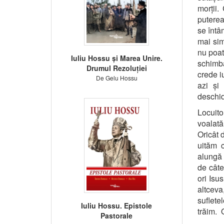
morții.
puterea
se întâ
mai sim
nu poat
Iuliu Hossu și Marea Unire.
schimba
Drumul Rezoluției
crede i
De Gelu Hossu
azi și
deschid
Locuito
voalată
Oricât d
uităm c
alungă 
de câte
ori Isu
altceva
suflete
Iuliu Hossu. Epistole
trăim. 
Pastorale