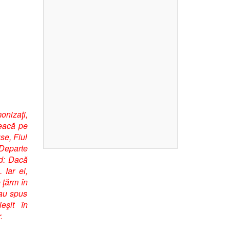
onizaţi,
reacă pe
use, Fiul
 Departe
nd: Dacă
 Iar ei,
 ţărm în
 au spus
eşit în
.