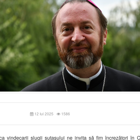
12 Iul 2025
1586
a vindecarii slugii sutaşului ne invita să fim încrezători în 