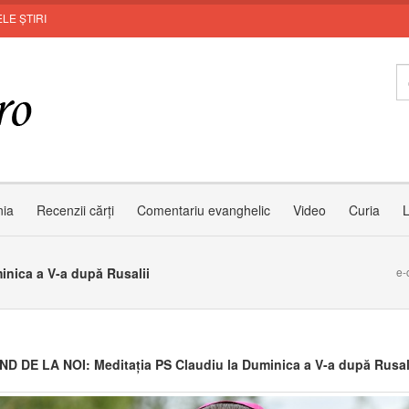
LE ȘTIRI
nia
Recenzii cărți
Comentariu evanghelic
Video
Curia
L
nica a V-a după Rusalii
e-
D DE LA NOI: Meditația PS Claudiu la Duminica a V-a după Rusal