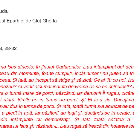
udiu
ul Eparhiei de Cluj-Gherla
 8, 28-32
ând Isus dincolo, în ţinutul Gadarenilor, L-au întâmpinat doi dem
şeau din morminte, foarte cumpliţi, încât nimeni nu putea să t
eea. Şi iată, au început să strige şi să zică: Ce ai Tu cu noi, Is
nezeu? Ai venit aici mai înainte de vreme ca să ne chinuieşti?
ra o turmă mare de porci, păscând. Iar demonii Îl rugau, zicâ
i afară, trimite-ne în turma de porci. Şi El le-a zis: Duceţi-vă.
 s-au dus în turma de porci. Şi iată, toată turma s-a aruncat de pe
 a pierit în apă. Iar păzitorii au fugit şi, ducându-se în cetate,
cele întâmplate cu demonizaţii. Şi iată toată cetatea a i
narea lui Isus şi, văzându-L, L-au rugat să treacă din hotarele lor