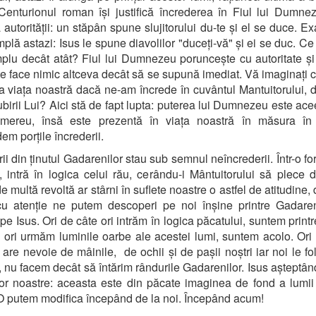
 Centurionul roman își justifică încrederea în Fiul lui Dumne
 autorității: un stăpân spune slujitorului du-te și el se duce. Ex
mplă astazi: Isus le spune diavolilor "duceți-vă" și ei se duc. Ce 
plu decât atât? Fiul lui Dumnezeu poruncește cu autoritate și
e face nimic altceva decât să se supună imediat. Vă imaginați 
 viața noastră dacă ne-am încrede în cuvântul Mantuitorului,
ubirii Lui? Aici stă de fapt lupta: puterea lui Dumnezeu este acee
 mereu, însă este prezentă în viața noastră în măsura în 
em porțile încrederii.
rii din ținutul Gadarenilor stau sub semnul neîncrederii. Într-o f
, intră în logica celui rău, cerându-i Mântuitorului să plece d
e multă revoltă ar stârni în suflete noastre o astfel de atitudine
u atenție ne putem descoperi pe noi înșine printre Gadaren
pe Isus. Ori de câte ori intrăm în logica păcatului, suntem printre
 ori urmăm luminile oarbe ale acestei lumi, suntem acolo. Ori
s are nevoie de mâinile, de ochii și de pașii noștri iar noi le fo
, nu facem decât să întărim rândurile Gadarenilor. Isus așteptân
lor noastre: aceasta este din păcate imaginea de fond a lumii
O putem modifica începând de la noi. Începând acum!