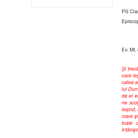
PS Cla
Episcop
Ev. Mt.
Şi trec
care ie
calea ac
lui Dum
de ei e
ne scoţ
ieşind,
mare şi
toate 
întâmpi