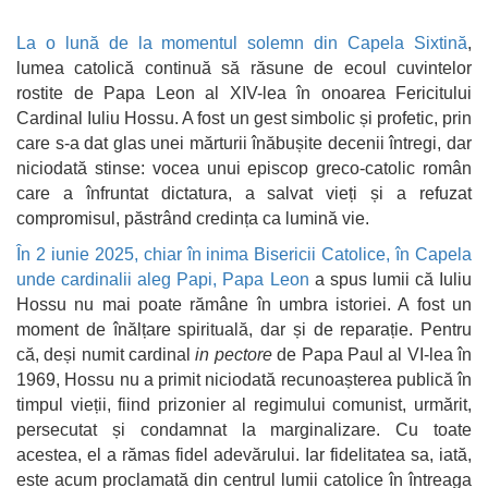
La o lună de la momentul solemn din Capela Sixtină
,
lumea catolică continuă să răsune de ecoul cuvintelor
rostite de Papa Leon al XIV-lea în onoarea Fericitului
Cardinal Iuliu Hossu. A fost un gest simbolic și profetic, prin
care s-a dat glas unei mărturii înăbușite decenii întregi, dar
niciodată stinse: vocea unui episcop greco-catolic român
care a înfruntat dictatura, a salvat vieți și a refuzat
compromisul, păstrând credința ca lumină vie.
În 2 iunie 2025, chiar în inima Bisericii Catolice, în Capela
unde cardinalii aleg Papi, Papa Leon
a spus lumii că Iuliu
Hossu nu mai poate rămâne în umbra istoriei. A fost un
moment de înălțare spirituală, dar și de reparație. Pentru
că, deși numit cardinal
in pectore
de Papa Paul al VI-lea în
1969, Hossu nu a primit niciodată recunoașterea publică în
timpul vieții, fiind prizonier al regimului comunist, urmărit,
persecutat și condamnat la marginalizare. Cu toate
acestea, el a rămas fidel adevărului. Iar fidelitatea sa, iată,
este acum proclamată din centrul lumii catolice în întreaga