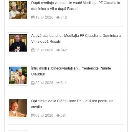
După credinţa voastră, fie vouă! Meditația PF Claudiu la
duminica a VII-a după Rusalii
18 Iul 2026
742
Adevăratul banchet: Meditația PF Claudiu la Duminica a
VIII-a după Rusalii
25 Iul 2026
642
Întru mulți și binecuvântați ani, Preafericite Părinte
Claudiu!
22 Iul 2026
614
Opt sfaturi de la Sfântul Ioan Paul al II-lea pentru un
creștin
08 Iul 2026
584