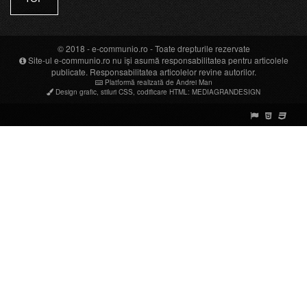
© 2018 -
e-communio.ro
- Toate drepturile rezervate
Site-ul e-communio.ro nu își asumă responsabilitatea pentru articolele
publicate. Responsabilitatea articolelor revine autorilor.
Platformă realizată de Andrei Man
Design grafic
,
stiluri CSS
,
codificare HTML
:
MEDIAGRANDESIGN