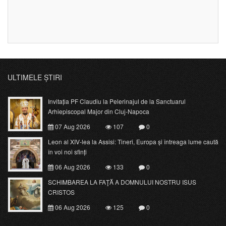
ULTIMELE ȘTIRI
Invitația PF Claudiu la Pelerinajul de la Sanctuarul
Arhiepiscopal Major din Cluj-Napoca
07 Aug 2026
107
0
Leon al XIV-lea la Assisi: Tineri, Europa și întreaga lume caută
în voi noi sfinți
06 Aug 2026
133
0
SCHIMBAREA LA FAŢĂ A DOMNULUI NOSTRU ISUS
CRISTOS
06 Aug 2026
125
0