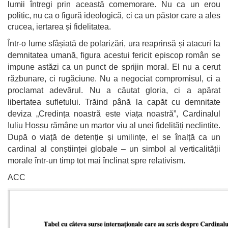
lumii întregi prin această comemorare. Nu ca un erou
politic, nu ca o figură ideologică, ci ca un păstor care a ales
crucea, iertarea și fidelitatea.
Într-o lume sfâșiată de polarizări, ura reaprinsă și atacuri la
demnitatea umană, figura acestui fericit episcop român se
impune astăzi ca un punct de sprijin moral. El nu a cerut
răzbunare, ci rugăciune. Nu a negociat compromisul, ci a
proclamat adevărul. Nu a căutat gloria, ci a apărat
libertatea sufletului. Trăind până la capăt cu demnitate
deviza „Credința noastră este viața noastră”, Cardinalul
Iuliu Hossu rămâne un martor viu al unei fidelități neclintite.
După o viață de detenție și umilințe, el se înalță ca un
cardinal al conștiinței globale – un simbol al verticalității
morale într-un timp tot mai înclinat spre relativism.
ACC