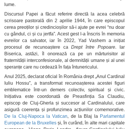
lume.
Discursul Papei a făcut referire directă la acea celebră
scrisoare pastorală din 2 aprilie 1944, în care episcopul
cerea preoților și credincioșilor să-i ajute pe evrei “nu doar
cu gândul, ci și cu jertfa”. Acest gest l-a înscris în memoria
evreilor ca salvator, iar în 2022, Yad Vashem a inițiat
procesul de recunoaștere ca
Drept între Popoare
. Iar
Biserica, astăzi, îl onorează ca pe un mărturisitor al
fraternității interconfesionale, al demnității umane și al unei
speranțe care nu cedează în fața întunericului.
Anul 2025, declarat oficial în România drept „Anul Cardinal
Iuliu Hossu”, a transformat recunoașterea acestei figuri
emblematice într-un demers colectiv, spiritual și civic.
Inițiativa este coordonată de Preasfinția Sa Claudiu,
episcop de Cluj-Gherla și succesor al Cardinalului, care
asigură coerența și profunzimea acțiunilor comemorative.
De la Cluj-Napoca la Vatican
, de la Blaj la
Parlamentul
European de la Bruxelles
și, în curând, în alte mari capitale