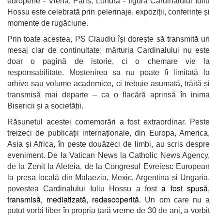
europene - Viena, Paris, Londra - figura Cardinalului Iuliu
Hossu este celebrată prin pelerinaje, expoziții, conferințe și
momente de rugăciune.
Prin toate acestea, PS Claudiu își dorește să transmită un
mesaj clar de continuitate: mărturia Cardinalului nu este
doar o pagină de istorie, ci o chemare vie la
responsabilitate. Moștenirea sa nu poate fi limitată la
arhive sau volume academice, ci trebuie asumată, trăită și
transmisă mai departe – ca o flacără aprinsă în inima
Bisericii și a societății.
Răsunetul acestei comemorări a fost extraordinar. Peste
treizeci de publicații internaționale, din Europa, America,
Asia și Africa, în peste douăzeci de limbi, au scris despre
eveniment. De la Vatican News la Catholic News Agency,
de la Zenit la Aleteia, de la Congresul Evreiesc European
la presa locală din Malaezia, Mexic, Argentina și Ungaria,
a fost spusă,
povestea Cardinalului Iuliu Hossu a fost
transmisă, mediatizată, redescoperită
. Un om care nu a
putut vorbi liber în propria țară vreme de 30 de ani, a vorbit