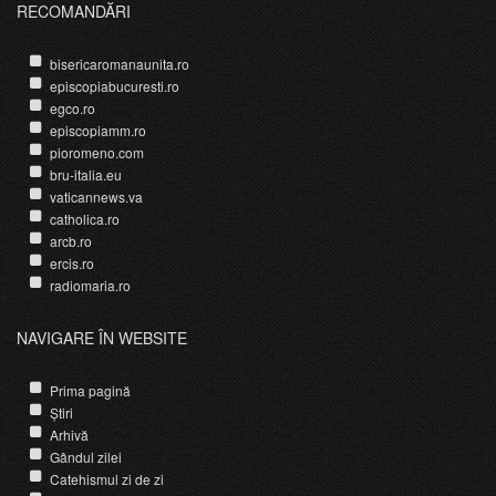
RECOMANDĂRI
bisericaromanaunita.ro
episcopiabucuresti.ro
egco.ro
episcopiamm.ro
pioromeno.com
bru-italia.eu
vaticannews.va
catholica.ro
arcb.ro
ercis.ro
radiomaria.ro
NAVIGARE ÎN WEBSITE
Prima pagină
Știri
Arhivă
Gândul zilei
Catehismul zi de zi