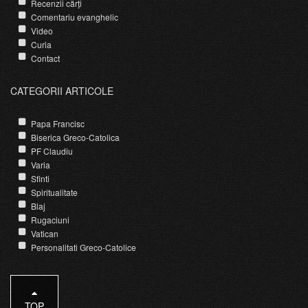
Recenzii cărți
Comentariu evanghelic
Video
Curia
Contact
CATEGORII ARTICOLE
Papa Francisc
Biserica Greco-Catolica
PF Claudiu
Varia
Sfinti
Spiritualitate
Blaj
Rugaciuni
Vatican
Personalitati Greco-Catolice
TOP