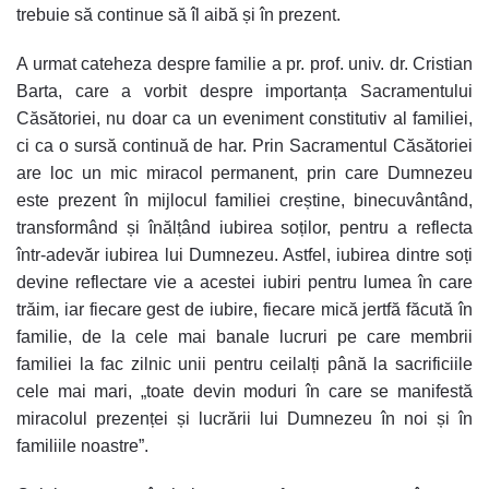
trebuie să continue să îl aibă și în prezent.
A urmat cateheza despre familie a pr. prof. univ. dr. Cristian
Barta, care a vorbit despre importanța Sacramentului
Căsătoriei, nu doar ca un eveniment constitutiv al familiei,
ci ca o sursă continuă de har. Prin Sacramentul Căsătoriei
are loc un mic miracol permanent, prin care Dumnezeu
este prezent în mijlocul familiei creștine, binecuvântând,
transformând și înălțând iubirea soților, pentru a reflecta
într-adevăr iubirea lui Dumnezeu. Astfel, iubirea dintre soți
devine reflectare vie a acestei iubiri pentru lumea în care
trăim, iar fiecare gest de iubire, fiecare mică jertfă făcută în
familie, de la cele mai banale lucruri pe care membrii
familiei la fac zilnic unii pentru ceilalți până la sacrificiile
cele mai mari, „toate devin moduri în care se manifestă
miracolul prezenței și lucrării lui Dumnezeu în noi și în
familiile noastre”.