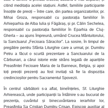
citind meditația acelei stațiuni. Astfel, familiile participante
însoțite de preoți – între care, din partea organizatorilor, pr.
Mihai Groza, responsabil cu pastorația familiilor în
Arhieparhia de Alba Iulia și Făgăraș, și pr. Călin Sechelea,
responsabil cu pastorația familiilor în Eparhia de Cluj-
Gherla – au ajuns împreună, urmând Crucea Mântuitorului,
la Sanctuarul „Fecioara Săracilor”. La sosire, în timpul de
pregătire pentru Sfânta Liturghie care a urmat, pr. Dumitru
Petru a făcut o scurtă prezentare a Sanctuarului de la
Cărbunari, a cărui istorie este strâns legată de aparițiile
Preasfintei Fecioare Maria de la Banneux, Belgia, și apoi
toți preoții prezenți au fost invitați să fie la dispoziția
credincioșilor pentru Sacramentul Spovezii.
În centrul sărbătorii s-a aflat, bineînțeles, Sf. Liturghie
Arhierească, unde participanții la întâlnire s-au bucurat de
prezența, cuvântul și binecuvântarea ierarhilor lor,
Preasfinția Sa Cristian Dumitru Crișan, Episcop auxiliar al