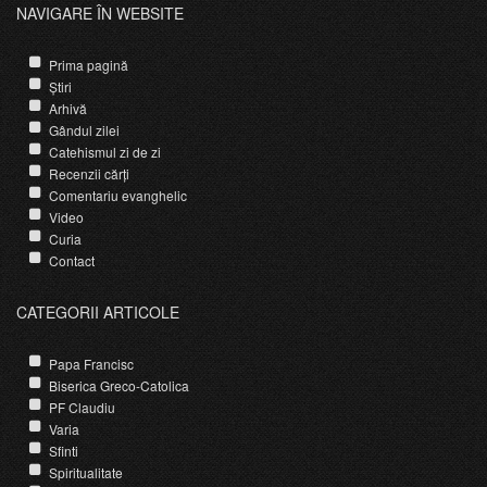
NAVIGARE ÎN WEBSITE
Prima pagină
Știri
Arhivă
Gândul zilei
Catehismul zi de zi
Recenzii cărți
Comentariu evanghelic
Video
Curia
Contact
CATEGORII ARTICOLE
Papa Francisc
Biserica Greco-Catolica
PF Claudiu
Varia
Sfinti
Spiritualitate