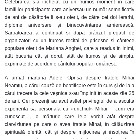
Celebrarea s-a încheiat cu un frumos moment în care
familiilor participante care aniversau un număr semnificativ
de ani de căsătorie li s-au oferit, de către cei doi Ierarhi,
diplome aniversare și binecuvântarea arhierească.
Sărbătoarea a continuat și după prânzul pregătit de
organizatori cu un frumos recital de pricesne și cântece
populare oferit de Mariana Anghel, care a readus în inimi,
atât bucuria cât și dorul, atât de frumos și de simplu,
exprimate de acordurile cântului popular românesc.
A urmat mărturia Adelei Oprișa despre fratele Mihai
Neamțu, a cărui cauză de beatificare este în curs și de la a
cărui trecere la cele veșnice s-au împlinit în aceste zile 25
de ani. Cei prezenți au avut astfel privilegiul de a asculta
experiența sa personală cu «unchiul» Mihai – cum era
cunoscut -, o mărturie care le-a vorbit atât despre
clarviziunea pe care o avea fratele Mihai, în călăuzirea
spirituală oferită, cât și despre mijlocirea și însoțirea în