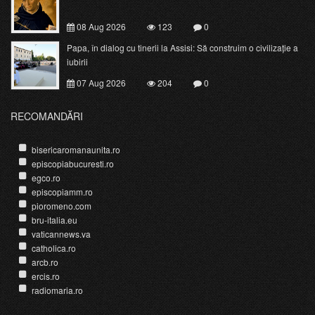
08 Aug 2026
123
0
Papa, în dialog cu tinerii la Assisi: Să construim o civilizație a
iubirii
07 Aug 2026
204
0
RECOMANDĂRI
bisericaromanaunita.ro
episcopiabucuresti.ro
egco.ro
episcopiamm.ro
pioromeno.com
bru-italia.eu
vaticannews.va
catholica.ro
arcb.ro
ercis.ro
radiomaria.ro