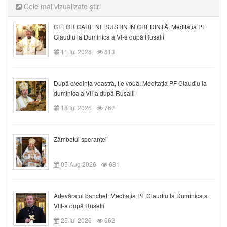
Cele mai vizualizate știri
CELOR CARE NE SUSȚIN ÎN CREDINȚĂ: Meditația PF
Claudiu la Duminica a VI-a după Rusalii
11 Iul 2026
813
După credinţa voastră, fie vouă! Meditația PF Claudiu la
duminica a VII-a după Rusalii
18 Iul 2026
767
Zâmbetul speranței
05 Aug 2026
681
Adevăratul banchet: Meditația PF Claudiu la Duminica a
VIII-a după Rusalii
25 Iul 2026
662