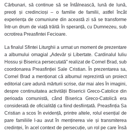
Cărbunari, să continue să se întâlnească, lună de lună,
preoți și credincioși – o familie de familii, astfel încât
experiența de comuniune din această zi să se transforme
într-un drum de viață trăită în speranță, cu Dumnezeu, sub
ocrotirea Preasfintei Fecioare.
La finalul Sfintei Liturghii a urmat un moment de prezentare
a albumului omagial „Adevăr și Libertate. Cardinalul Iuliu
Hossu și Biserica persecutată” realizat de Cornel Brad, sub
coordonarea Preasfinției Sale Cristian. În prezentarea sa,
Cornel Brad a menționat că albumul reprezintă un proiect
editorial care adună mărturii scrise, dar mai ales în imagini,
despre continuitatea activității Bisericii Greco-Catolice din
perioada comunistă, când Biserica Greco-Catolică era
considerată de oficialități ca fiind desființată. Preasfinția Sa
Cristian a scos în evidență, printre altele, rolul esențial de
pare familiile l-au avut în menținerea vie și transmiterea
credinței, în acel context de persecuție, un rol pe care însă