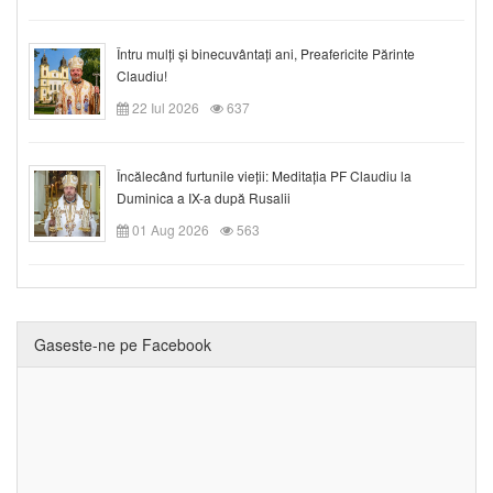
Întru mulți și binecuvântați ani, Preafericite Părinte
Claudiu!
22 Iul 2026
637
Încălecând furtunile vieții: Meditația PF Claudiu la
Duminica a IX-a după Rusalii
01 Aug 2026
563
Gaseste-ne pe Facebook