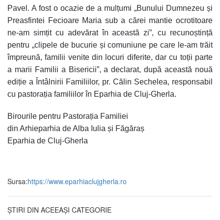
Pavel. A fost o ocazie de a mulțumi „Bunului Dumnezeu și
Preasfintei Fecioare Maria sub a cărei mantie ocrotitoare
ne-am simțit cu adevărat în această zi”, cu recunoștință
pentru „clipele de bucurie și comuniune pe care le-am trăit
împreună, familii venite din locuri diferite, dar cu toții parte
a marii Familii a Bisericii”, a declarat, după această nouă
ediție a Întâlnirii Familiilor, pr. Călin Sechelea, responsabil
cu pastorația familiilor în Eparhia de Cluj-Gherla.
Birourile pentru Pastorația Familiei
din Arhieparhia de Alba Iulia și Făgăraș
Eparhia de Cluj-Gherla
Sursa:
https://www.eparhiaclujgherla.ro
ȘTIRI DIN ACEEAȘI CATEGORIE