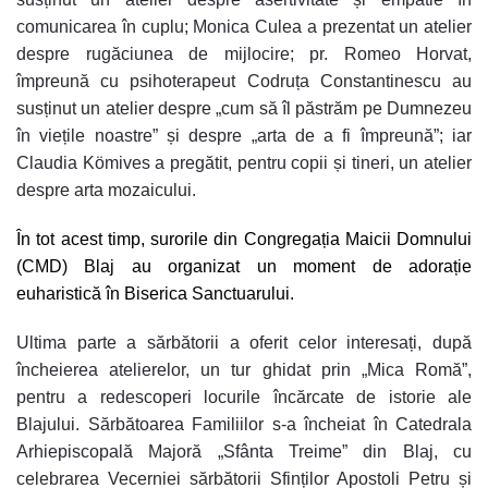
comunicarea în cuplu; Monica Culea a prezentat un atelier
despre rugăciunea de mijlocire; pr. Romeo Horvat,
împreună cu psihoterapeut Codruța Constantinescu au
susținut un atelier despre „cum să îl păstrăm pe Dumnezeu
în viețile noastre” și despre „arta de a fi împreună”; iar
Claudia Kömives a pregătit, pentru copii și tineri, un atelier
despre arta mozaicului.
În tot acest timp, surorile din Congregația Maicii Domnului
(CMD) Blaj au organizat un moment de adorație
euharistică în Biserica Sanctuarului.
Ultima parte a sărbătorii a oferit celor interesați, după
încheierea atelierelor, un tur ghidat prin „Mica Romă”,
pentru a redescoperi locurile încărcate de istorie ale
Blajului. Sărbătoarea Familiilor s-a încheiat în Catedrala
Arhiepiscopală Majoră „Sfânta Treime” din Blaj, cu
celebrarea Vecerniei sărbătorii Sfinților Apostoli Petru și