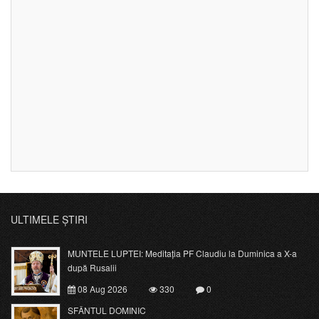
ULTIMELE ȘTIRI
MUNTELE LUPTEI: Meditația PF Claudiu la Duminica a X-a
după Rusalii
08 Aug 2026
330
0
SFÂNTUL DOMINIC