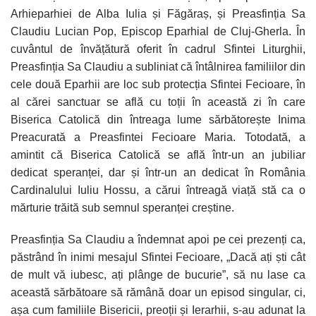
Arhieparhiei de Alba Iulia și Făgăraș, și Preasfinția Sa
Claudiu Lucian Pop, Episcop Eparhial de Cluj-Gherla. În
cuvântul de învățătură oferit în cadrul Sfintei Liturghii,
Preasfinția Sa Claudiu a subliniat că întâlnirea familiilor din
cele două Eparhii are loc sub protecția Sfintei Fecioare, în
al cărei sanctuar se află cu toții în această zi în care
Biserica Catolică din întreaga lume sărbătorește Inima
Preacurată a Preasfintei Fecioare Maria. Totodată, a
amintit că Biserica Catolică se află într-un an jubiliar
dedicat speranței, dar și într-un an dedicat în România
Cardinalului Iuliu Hossu, a cărui întreagă viață stă ca o
mărturie trăită sub semnul speranței creștine.
Preasfinția Sa Claudiu a îndemnat apoi pe cei prezenți ca,
păstrând în inimi mesajul Sfintei Fecioare, „Dacă ați ști cât
de mult vă iubesc, ați plânge de bucurie”, să nu lase ca
această sărbătoare să rămână doar un episod singular, ci,
așa cum familiile Bisericii, preoții și Ierarhii, s-au adunat la