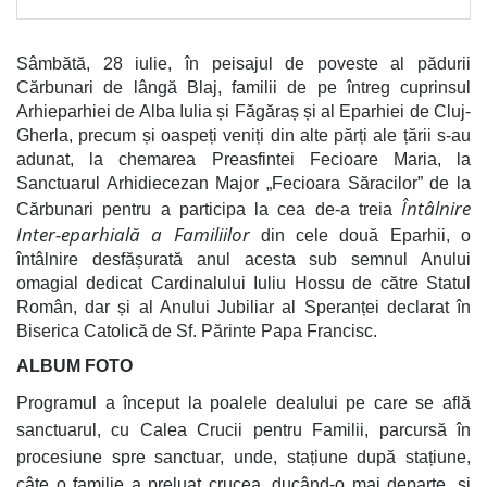
Sâmbătă, 28 iulie, în peisajul de poveste al pădurii
Cărbunari de lângă Blaj, familii de pe întreg cuprinsul
Arhieparhiei de Alba Iulia și Făgăraș și al Eparhiei de Cluj-
Gherla, precum și oaspeți veniți din alte părți ale țării s-au
adunat, la chemarea Preasfintei Fecioare Maria, la
Sanctuarul Arhidiecezan Major „Fecioara Săracilor” de la
Întâlnire
Cărbunari pentru a participa la cea de-a treia
Inter-eparhială a Familiilor
din cele două Eparhii, o
întâlnire desfășurată anul acesta sub semnul Anului
omagial dedicat Cardinalului Iuliu Hossu de către Statul
Român, dar și al Anului Jubiliar al Speranței declarat în
Biserica Catolică de Sf. Părinte Papa Francisc.
ALBUM FOTO
Programul a început la poalele dealului pe care se află
sanctuarul, cu Calea Crucii pentru Familii, parcursă în
procesiune spre sanctuar, unde, stațiune după stațiune,
câte o familie a preluat crucea, ducând-o mai departe, și