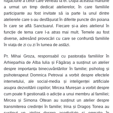
rugăciune a celor care veneau la el. După această mărturie
a urmat un timp dedicat atelierelor, în care familiile
participante au fost invitate să ia parte la unul dintre
atelierele care s-au desfășurat în diferite puncte din poiana
în care se află Sanctuarul. Fiecare și-a ales atelierul în
funcție de tema care l-a atras mai mult. Temele au fost
diverse, adresând provocări cu care se confruntă familiile
în viața de zi cu zi în lumea de astăzi.
Pr. Mihai Groza, responsabil cu pastorația familiilor în
Arhieparhia de Alba Iulia și Făgăraș a susținut un atelier
despre importanța binecuvântărilor în familie; psiholog și
psihoterapeut Domnica Petrovai a vorbit despre efectele
internetului, ale social-media și inteligenței artificiale
asupra dezvoltării copiilor; Mircea Mureșan a vorbit despre
cum poate fi gestionată o adicție a unui membru al familiei;
Mircea și Simona Oltean au susținut un atelier despre
transmiterea credinței în familie; Irina și Dragoș Tonea au
susținut un atelier despre asertivitate și empatie în