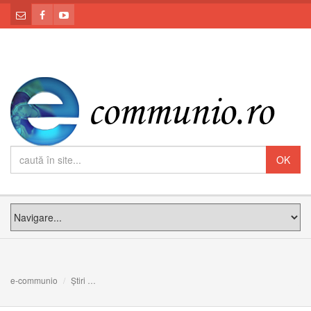
e-communio
Știri
Jubileul familiilor din Arhieparhia de Alba-Iulia și Făgăr