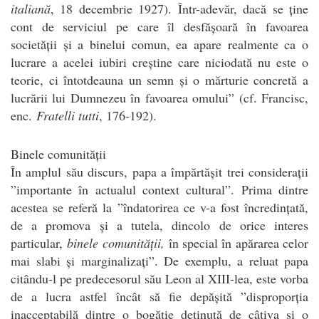
italiană
, 18 decembrie 1927). Într-adevăr, dacă se ține
cont de serviciul pe care îl desfășoară în favoarea
societății și a binelui comun, ea apare realmente ca o
lucrare a acelei iubiri creștine care niciodată nu este o
teorie, ci întotdeauna un semn și o mărturie concretă a
lucrării lui Dumnezeu în favoarea omului” (cf. Francisc,
enc.
Fratelli tutti
, 176-192).
Binele comunității
În amplul său discurs, papa a împărtășit trei considerații
”importante în actualul context cultural”. Prima dintre
acestea se referă la ”îndatorirea ce v-a fost încredințată,
de a promova și a tutela, dincolo de orice interes
particular,
binele comunității,
în special în apărarea celor
mai slabi și marginalizați”. De exemplu, a reluat papa
citându-l pe predecesorul său Leon al XIII-lea, este vorba
de a lucra astfel încât să fie depășită ”disproporția
inacceptabilă dintre o bogăție deținută de câțiva și o