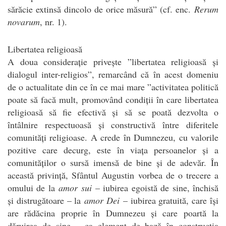
sărăcie extinsă dincolo de orice măsură” (cf. enc.
Rerum
novarum
, nr. 1).
Libertatea religioasă
A doua considerație privește ”libertatea religioasă și
dialogul inter-religios”, remarcând că în acest domeniu
de o actualitate din ce în ce mai mare ”activitatea politică
poate să facă mult, promovând condiții în care libertatea
religioasă să fie efectivă și să se poată dezvolta o
întâlnire respectuoasă și constructivă între diferitele
comunități religioase. A crede în Dumnezeu, cu valorile
pozitive care decurg, este în viața persoanelor și a
comunităților o sursă imensă de bine și de adevăr. În
această privință, Sfântul Augustin vorbea de o trecere a
omului de la
amor sui
– iubirea egoistă de sine, închisă
și distrugătoare – la
amor Dei
– iubirea gratuită, care își
are rădăcina proprie în Dumnezeu și care poartă la
dăruirea de sine – ca element de bază în construcția