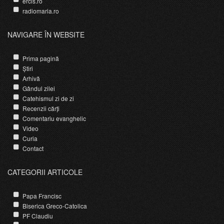
ercis.ro
radiomaria.ro
NAVIGARE ÎN WEBSITE
Prima pagină
Știri
Arhivă
Gândul zilei
Catehismul zi de zi
Recenzii cărți
Comentariu evanghelic
Video
Curia
Contact
CATEGORII ARTICOLE
Papa Francisc
Biserica Greco-Catolica
PF Claudiu