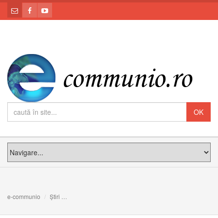
e-communio
Știri
Leon al XIV-lea: Politica nu e o meserie, ci o slujire a a