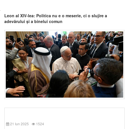
Leon al XIV-lea: Politica nu e o meserie, ci o slujire a
adevărului și a binelui comun
21 Iun 2025
1524