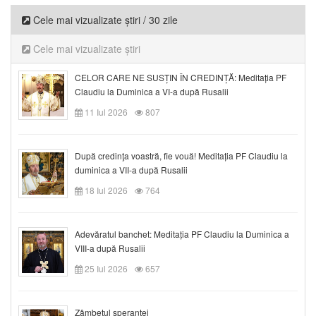
Cele mai vizualizate știri / 30 zile
Cele mai vizualizate știri
CELOR CARE NE SUSȚIN ÎN CREDINȚĂ: Meditația PF
Claudiu la Duminica a VI-a după Rusalii
11 Iul 2026
807
După credinţa voastră, fie vouă! Meditația PF Claudiu la
duminica a VII-a după Rusalii
18 Iul 2026
764
Adevăratul banchet: Meditația PF Claudiu la Duminica a
VIII-a după Rusalii
25 Iul 2026
657
Zâmbetul speranței