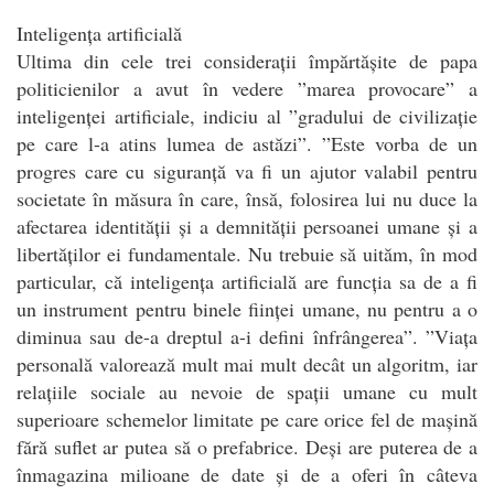
Inteligența artificială
Ultima din cele trei considerații împărtășite de papa
politicienilor a avut în vedere ”marea provocare” a
inteligenței artificiale, indiciu al ”gradului de civilizație
pe care l-a atins lumea de astăzi”. ”Este vorba de un
progres care cu siguranță va fi un ajutor valabil pentru
societate în măsura în care, însă, folosirea lui nu duce la
afectarea identității și a demnității persoanei umane și a
libertăților ei fundamentale. Nu trebuie să uităm, în mod
particular, că inteligența artificială are funcția sa de a fi
un instrument pentru binele ființei umane, nu pentru a o
diminua sau de-a dreptul a-i defini înfrângerea”. ”Viața
personală valorează mult mai mult decât un algoritm, iar
relațiile sociale au nevoie de spații umane cu mult
superioare schemelor limitate pe care orice fel de mașină
fără suflet ar putea să o prefabrice. Deși are puterea de a
înmagazina milioane de date și de a oferi în câteva