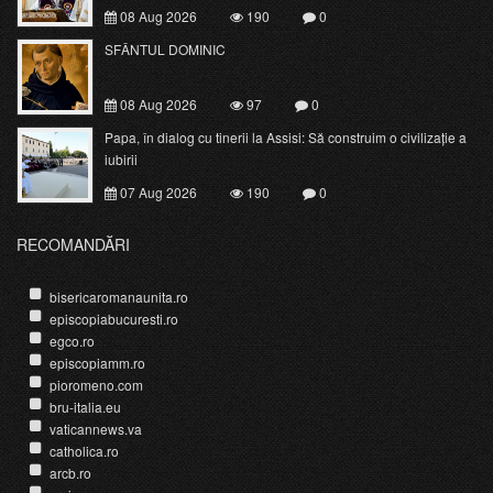
08 Aug 2026
190
0
SFÂNTUL DOMINIC
08 Aug 2026
97
0
Papa, în dialog cu tinerii la Assisi: Să construim o civilizație a
iubirii
07 Aug 2026
190
0
RECOMANDĂRI
bisericaromanaunita.ro
episcopiabucuresti.ro
egco.ro
episcopiamm.ro
pioromeno.com
bru-italia.eu
vaticannews.va
catholica.ro
arcb.ro