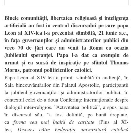
Binele comunității, libertatea religioasă și inteligența
artificială au fost în centrul discursului pe care papa
Leon al XIV-lea l-a prezentat sâmbătă, 21 iunie a.c.,
în fața guvernanților și administratorilor publici din
vreo 70 de țări care au venit la Roma cu ocazia
Jubileului speranței. Papa l-a dat ca exemplu de
urmat și ca sursă de inspirație pe sfântul Thomas
Morus, patronul politicienilor catolici.
P
apa Leon al XIV-lea a primit sâmbătă în audiență, în
Sala binecuvântărilor din Palatul Apostolic, participanții
la jubileul guvernanților și administratorilor publici, în
contextul celei de-a doua Conferințe internaționale despre
dialogul inter-religios. ”Activitatea politică”, a spus papa
în discursul său, ”a fost definită, pe bună dreptate,
ca
forma cea mai înaltă de caritate
(Pius al XI-
lea,
Discurs către Federația universitară catolică