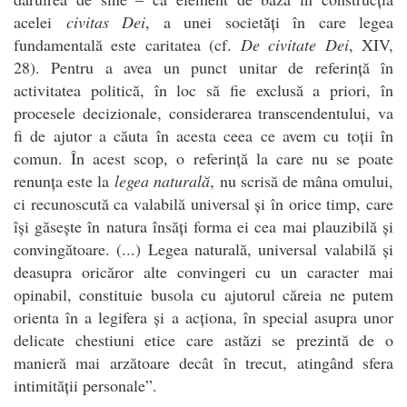
acelei
civitas Dei
, a unei societăți în care legea
fundamentală este caritatea (cf.
De civitate Dei
, XIV,
28). Pentru a avea un punct unitar de referință în
activitatea politică, în loc să fie exclusă a priori, în
procesele decizionale, considerarea transcendentului, va
fi de ajutor a căuta în acesta ceea ce avem cu toții în
comun. În acest scop, o referință la care nu se poate
renunța este la
legea naturală
, nu scrisă de mâna omului,
ci recunoscută ca valabilă universal și în orice timp, care
își găsește în natura însăți forma ei cea mai plauzibilă și
convingătoare. (...) Legea naturală, universal valabilă și
deasupra oricăror alte convingeri cu un caracter mai
opinabil, constituie busola cu ajutorul căreia ne putem
orienta în a legifera și a acționa, în special asupra unor
delicate chestiuni etice care astăzi se prezintă de o
manieră mai arzătoare decât în trecut, atingând sfera
intimității personale”.