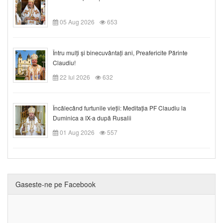
05 Aug 2026
653
Întru mulți și binecuvântați ani, Preafericite Părinte
Claudiu!
22 Iul 2026
632
Încălecând furtunile vieții: Meditația PF Claudiu la
Duminica a IX-a după Rusalii
01 Aug 2026
557
Gaseste-ne pe Facebook