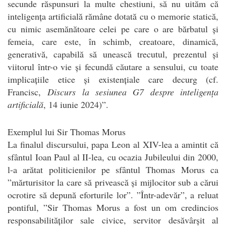
secunde răspunsuri la multe chestiuni, să nu uităm că
inteligența artificială rămâne dotată cu o memorie statică,
cu nimic asemănătoare celei pe care o are bărbatul și
femeia, care este, în schimb, creatoare, dinamică,
generativă, capabilă să unească trecutul, prezentul și
viitorul într-o vie și fecundă căutare a sensului, cu toate
implicațiile etice și existențiale care decurg (cf.
Francisc,
Discurs la sesiunea G7 despre inteligența
artificială
, 14 iunie 2024)”.
Exemplul lui Sir Thomas Morus
La finalul discursului, papa Leon al XIV-lea a amintit că
sfântul Ioan Paul al II-lea, cu ocazia Jubileului din 2000,
l-a arătat politicienilor pe sfântul Thomas Morus ca
”mărturisitor la care să privească și mijlocitor sub a cărui
ocrotire să depună eforturile lor”. ”Într-adevăr”, a reluat
pontiful, ”Sir Thomas Morus a fost un om credincios
responsabilităților sale civice, servitor desăvârșit al