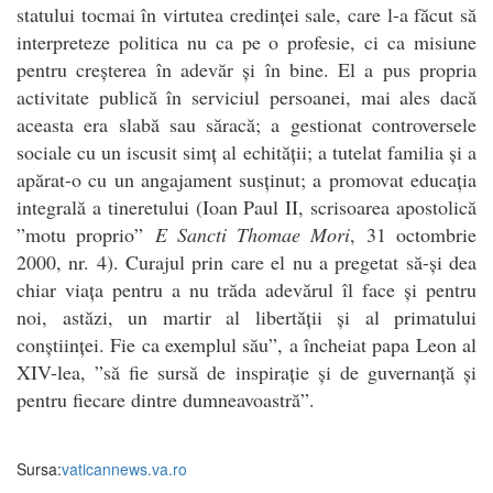
statului tocmai în virtutea credinței sale, care l-a făcut să
interpreteze politica nu ca pe o profesie, ci ca misiune
pentru creșterea în adevăr și în bine. El a pus propria
activitate publică în serviciul persoanei, mai ales dacă
aceasta era slabă sau săracă; a gestionat controversele
sociale cu un iscusit simț al echității; a tutelat familia și a
apărat-o cu un angajament susținut; a promovat educația
integrală a tineretului (Ioan Paul II, scrisoarea apostolică
”motu proprio”
E Sancti Thomae Mori
, 31 octombrie
2000, nr. 4). Curajul prin care el nu a pregetat să-și dea
chiar viața pentru a nu trăda adevărul îl face și pentru
noi, astăzi, un martir al libertății și al primatului
conștiinței. Fie ca exemplul său”, a încheiat papa Leon al
XIV-lea, ”să fie sursă de inspirație și de guvernanță și
pentru fiecare dintre dumneavoastră”.
Sursa:
vaticannews.va.ro