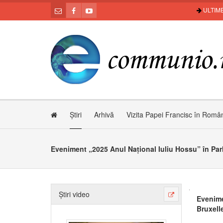
ULTIME
Știri
Arhivă
Vizita Papei Francisc în Româ
Știri video
Evenime
Bruxell