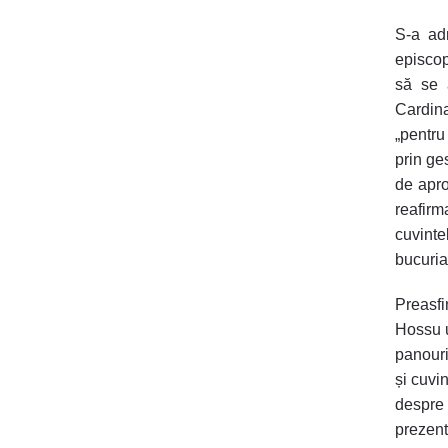
S-a ad
episcop
să se 
Cardina
„pentru
prin ge
de apro
reafirm
cuvinte
bucuria
Preasfin
Hossu u
panouri
și cuvi
despre
prezent