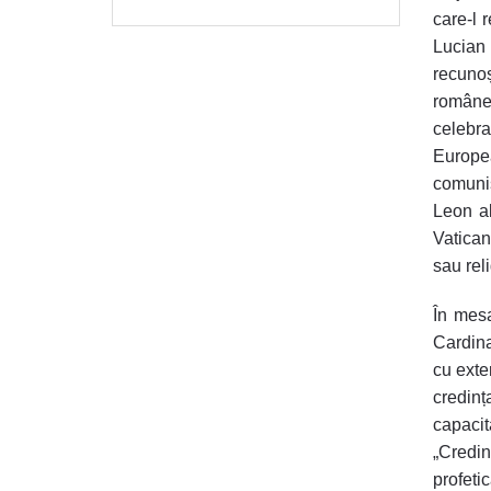
care-l 
Lucian
recunoș
române
celebra
Europea
comuni
Leon al
Vatican
sau rel
În mesa
Cardinal
cu exte
credinț
capacit
„Credin
profetic