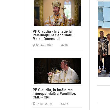
PF Claudiu - Invitație la
Pelerinajul la Sanctuarul
Maicii Domnului
06 Aug 2026
98
PF Claudiu, la Întâlnirea
Intereparhială a Familiilor,
CMD - Cluj
15 Iun 2026
686