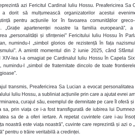
reprezintă azi Fericitul Cardinal Iuliu Hossu. Preafericirea Sa 
 a dorit să mulțumească organizatorilor acestui evenim
tință pentru acțiunile lor în favoarea comunităților greco-
. „Grație apartenenței noastre la familia europeană”, a 
rea „personalității și sfințeniei” Fericitului Iuliu Hossu în Par
n, numindu-l „simbol glorios de rezistență în fața nazismu
smului”. A amintit momentul din 2 iunie 2025, când Sfântul 
 XIV-lea l-a omagiat pe Cardinalul Iuliu Hossu în Capela Six
, numindu-l „simbol de fraternitate dincolo de toate frontierel
igioase”.
jul transmis, Preafericirea Sa Lucian a evocat personalitatea 
ului Iuliu Hossu, a subliniat acțiunile prin care a ajutat evrei a
rminarea, curajul său, exemplul de demnitate pe care îl oferă și 
a sa, prin viața ce i-a fost transfigurată de iubirea lui Dumnez
atea sa de a oferi iertare. A repetat cuvintele care i-au însoți
ța noastră este viața noastră”, cuvinte care reprezintă și azi o „i
ă” pentru o trăire veritabilă a credinței.