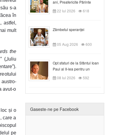
rhiereul
ani, Preafericite Părinte
 său s-a
Claudiu!
22 Iul 2026
618
făcea în
 astfel,
Zâmbetul speranței
mai mult
05 Aug 2026
600
rds the
”
(„Iuliu
Opt sfaturi de la Sfântul Ioan
tare”).
Paul al II-lea pentru un
reotului
creștin
08 Iul 2026
592
 austro-
a avut-o
Gaseste-ne pe Facebook
loc și o
n, care a
piscopul
delul pe