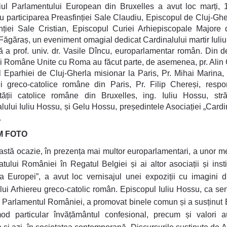
ul Parlamentului European din Bruxelles a avut loc marți, 
u participarea Preasfinției Sale Claudiu, Episcopul de Cluj-Gher
nției Sale Cristian, Episcopul Curiei Arhiepiscopale Majore
i Făgăraș, un eveniment omagial dedicat Cardinalului martir Iuli
ivă a prof. univ. dr. Vasile Dîncu, europarlamentar român. Din d
ii Române Unite cu Roma au făcut parte, de asemenea, pr. Alin
l Eparhiei de Cluj-Gherla misionar la Paris, Pr. Mihai Marina,
i greco-catolice române din Paris, Pr. Filip Chereși, respo
tății catolice române din Bruxelles, ing. Iuliu Hossu, stră
lului Iuliu Hossu, și Gelu Hossu, președintele Asociației „Cardin
.
 FOTO
stă ocazie, în prezența mai multor europarlamentari, a unor m
tului României în Regatul Belgiei și ai altor asociații și instit
la Europei”, a avut loc vernisajul unei expoziții cu imagini d
ului Arhiereu greco-catolic român. Episcopul Iuliu Hossu, ca se
n Parlamentul României, a promovat binele comun și a susținut 
od particular învățământul confesional, precum și valori au