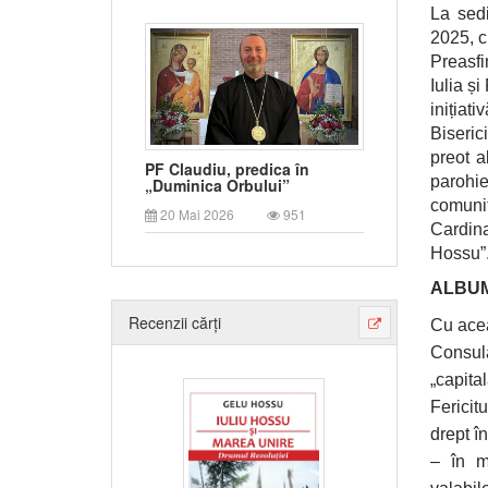
La sedi
2025, c
Preasfi
Iulia ș
inițiat
Biseric
preot a
PF Claudiu, predica în
parohie
„Duminica Orbului”
comuni
20 Mai 2026
951
Cardina
Hossu”
ALBUM
Recenzii cărți
Cu acea
Consula
„capita
Fericit
drept î
– în m