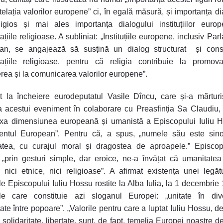
telația valorilor europene” ci, în egală măsură, și importanța di
eligios și mai ales importanța dialogului instituțiilor eur
țiile religioase. A subliniat: „Instituțiile europene, inclusiv Pa
an, se angajează să susțină un dialog structurat și cons
zațiile religioase, pentru că religia contribuie la promova
erea și la comunicarea valorilor europene”.
t la încheiere eurodeputatul Vasile Dîncu, care și-a mărturis
ea acestui eveniment în colaborare cu Preasfinția Sa Claudiu, 
ixa dimensiunea europeană și umanistă a Episcopului Iuliu 
entul European”. Pentru că, a spus, „numele său este sin
atea, cu curajul moral și dragostea de aproapele.” Episcopu
„prin gesturi simple, dar eroice, ne-a învățat că umanitate
, nici etnice, nici religioase”. A afirmat existența unei legătu
le Episcopului Iuliu Hossu rostite la Alba Iulia, la 1 decembrie 
ele care constituie azi sloganul Europei: „unitate în diver
itate între popoare”. „Valorile pentru care a luptat Iuliu Hossu, d
solidaritate, libertate, sunt, de fapt, temelia Europei noastre de