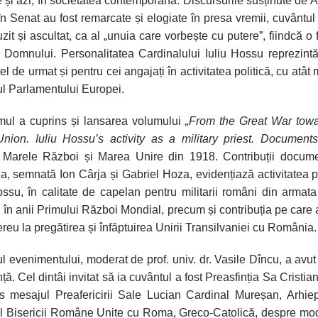
e și azi, în societatea contemporană. Discursurile susținute de A
n Senat au fost remarcate și elogiate în presa vremii, cuvântul
uzit și ascultat, ca al „unuia care vorbește cu putere”, fiindcă o 
Domnului. Personalitatea Cardinalului Iuliu Hossu reprezintă,
l de urmat și pentru cei angajați în activitatea politică, cu atât 
ul Parlamentului Europei.
mul a cuprins și lansarea volumului
„From the Great War towa
nion. Iuliu Hossu’s activity as a military priest. Documents
 Marele Război și Marea Unire din 1918. Contribuții documen
a, semnată Ion Cârja și Gabriel Hoza, evidențiază activitatea p
ossu, în calitate de capelan pentru militarii români din armata
 în anii Primului Război Mondial, precum și contribuția pe care 
ereu la pregătirea și înfăptuirea Unirii Transilvaniei cu România.
ul evenimentului, moderat de prof. univ. dr. Vasile Dîncu, a avut 
ță. Cel dintâi invitat să ia cuvântul a fost Preasfinția Sa Cristia
s mesajul Preafericirii Sale Lucian Cardinal Mureșan, Arhie
l Bisericii Române Unite cu Roma, Greco-Catolică, despre mo