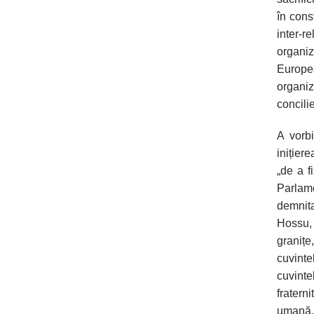
în cons
inter-r
organiza
Europe
organi
concili
A vorbi
inițier
„de a f
Parlam
demnit
Hossu, 
granițe
cuvinte
cuvint
fratern
umană, 