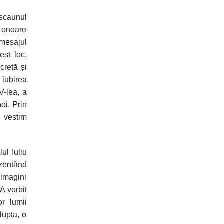
scaunul
o onoare
mesajul
est loc,
cretă și
 iubirea
V-lea, a
oi. Prin
ă vestim
lul Iuliu
ezentând
 imagini
A vorbit
r lumii
lupta, o