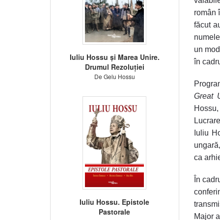
valabil
român î
făcut a
numele 
un mode
Iuliu Hossu și Marea Unire.
în cadr
Drumul Rezoluției
De Gelu Hossu
Progra
Great U
Hossu,
Lucrare
Iuliu H
ungară,
ca arhi
În cadr
conferin
Iuliu Hossu. Epistole
transmi
Pastorale
Major a