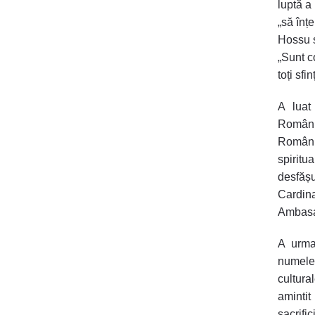
luptă a 
„să înț
Hossu și
„Sunt c
toți sfin
A luat
Românie
Români
spiritu
desfășu
Cardin
Ambasa
A urma
numele 
cultura
amintit
sacrifi