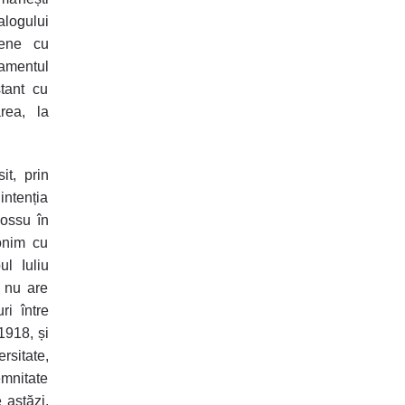
alogului
opene cu
rlamentul
tant cu
rea, la
it, prin
intenția
Hossu în
onim cu
l Iuliu
a nu are
ri între
1918, și
sitate,
emnitate
 astăzi,