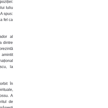
poziției:
ui Iuliu
. A spus:
a fel ca
ador al
a dintre
rezintă
 amintit
național
scu, la
rbit în
rituale,
Hossu. A
ritul de
omânești