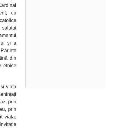
Cardinal
ent, cu
catolice
salutat
lamentul
lui și a
Părinte
tină din
e etnice
și viața
menințați
azi prin
eu, prin
t viața:
nvitație