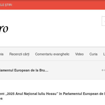
LE ȘTIRI
Invit
nia
Recenzii cărți
Comentariu evanghelic
Video
Curia
L
Eveniment „2025 Anul Național Iuliu Hossu” în Parlamentul European de la Bruxelles
e-
nt „2025 Anul Național Iuliu Hossu” în Parlamentul European de 
es