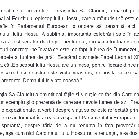
resat celor prezenți și Preasfinția Sa Claudiu, urmașul pe 
al al Fericitului episcop Iuliu Hossu, care a mărturisit că este 
afle în Parlamentul European, o onoare să transmită aici 
lului Iuliu Hossu. A subliniat importanța celebrării sale în ac
 că a fost senator de drept”, pentru că „prin viața lui foarte con
sturi concrete, ne învață ce este, de fapt, iubirea de Dumnezeu,
apele și iubirea de țară”. Evocând cuvintele Papei Leon al XI
at că „Episcopul Iuliu Hossu are un mesaj pentru fiecare dintre n
le «credința noastră este viața noastră», ne invită și azi s
 prezenței Domnului în viața noastră.”
ția Sa Claudiu a amintit calitățile și virtuțile ce fac din Cardina
n exemplu și o prezență de care are nevoie lumea de azi. Pr
le expoziționale, a vorbit despre viața sa ce este reflectată prin
nte ce au luminat în această zi spațiul Parlamentului European. 
 speranță, despre tăria de a nu renunța în fața provocărilo
e, așa cum nici Cardinalul Iuliu Hossu nu a renunțat, și-a dus 