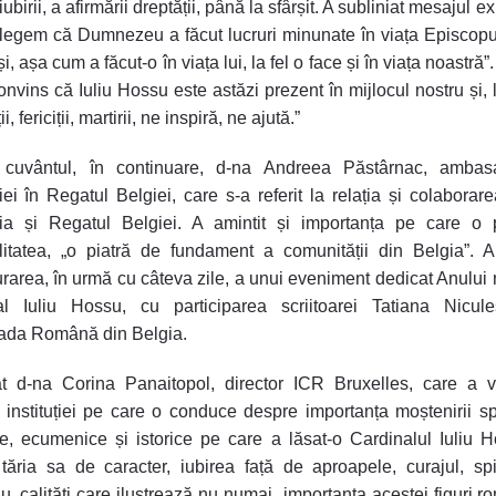
iubirii, a afirmării dreptății, până la sfârșit. A subliniat mesajul ex
elegem că Dumnezeu a făcut lucruri minunate în viața Episcopul
, așa cum a făcut-o în viața lui, la fel o face și în viața noastră”
onvins că Iuliu Hossu este astăzi prezent în mijlocul nostru și, l
ții, fericiții, martirii, ne inspiră, ne ajută.”
 cuvântul, în continuare, d-na Andreea Păstârnac, ambas
i în Regatul Belgiei, care s-a referit la relația și colaborare
a și Regatul Belgiei. A amintit și importanța pe care o p
alitatea, „o piatră de fundament a comunității din Belgia”. A
rarea, în urmă cu câteva zile, a unui eveniment dedicat Anului 
al Iuliu Hossu, cu participarea scriitoarei Tatiana Nicule
da Română din Belgia.
t d-na Corina Panaitopol, director ICR Bruxelles, care a vo
instituției pe care o conduce despre importanța moștenirii spi
le, ecumenice și istorice pe care a lăsat-o Cardinalul Iuliu 
 tăria sa de caracter, iubirea față de aproapele, curajul, spi
ciu, calități care ilustrează nu numai „importanța acestei figuri r