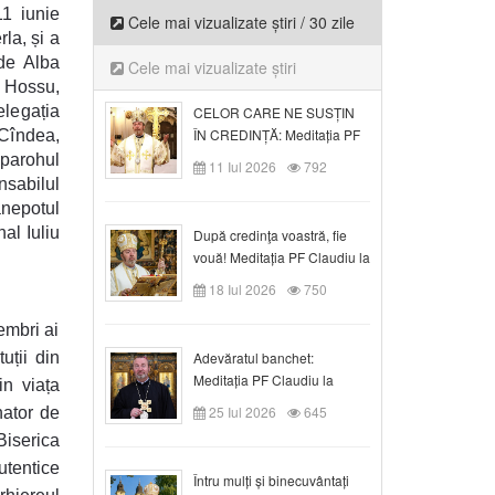
11 iunie
Cele mai vizualizate știri / 30 zile
la, și a
 de Alba
Cele mai vizualizate știri
u Hossu,
elegația
CELOR CARE NE SUSȚIN
ÎN CREDINȚĂ: Meditația PF
 Cîndea,
Claudiu la Duminica a VI-a
 parohul
11 Iul 2026
792
după Rusalii
nsabilul
nepotul
al Iuliu
După credinţa voastră, fie
vouă! Meditația PF Claudiu la
duminica a VII-a după Rusalii
18 Iul 2026
750
embri ai
uții din
Adevăratul banchet:
Meditația PF Claudiu la
in viața
Duminica a VIII-a după
25 Iul 2026
645
nator de
Rusalii
Biserica
tentice
Întru mulți și binecuvântați