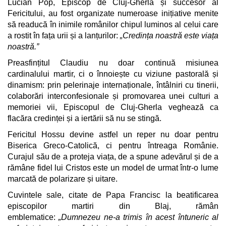
Lucian Pop, Episcop de Cluj-Gherla și succesor al
Fericitului, au fost organizate numeroase inițiative menite
să readucă în inimile românilor chipul luminos al celui care
a rostit în fața urii și a lanțurilor:
„Credința noastră este viața
noastră.”
Preasfințitul Claudiu nu doar continuă misiunea
cardinalului martir, ci o înnoiește cu viziune pastorală și
dinamism: prin pelerinaje internaționale, întâlniri cu tinerii,
colaborări interconfesionale și promovarea unei culturi a
memoriei vii, Episcopul de Cluj-Gherla veghează ca
flacăra credinței și a iertării să nu se stingă.
Fericitul Hossu devine astfel un reper nu doar pentru
Biserica Greco-Catolică, ci pentru întreaga Românie.
Curajul său de a proteja viața, de a spune adevărul și de a
rămâne fidel lui Cristos este un model de urmat într-o lume
marcată de polarizare și uitare.
Cuvintele sale, citate de Papa Francisc la beatificarea
episcopilor martiri din Blaj, rămân
emblematice:
„Dumnezeu ne-a trimis în acest întuneric al