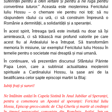
suferinței pentru a oferi iertare și pentru a ne ruga pentru
convertirea tuturor.”
Aceasta este moștenirea Fericitului
Iuliu Hossu – o chemare vie pentru noi toți: să nu
răspundem răului cu ură, ci să construim împreună o
Românie a demnității, a solidarității și a speranței.
În acest spirit, întreaga țară este invitată nu doar să își
amintească, ci să trăiască mai profund valorile pe care
acest fiu al Ardealului le-a întrupat. Să transformăm
memoria în misiune, iar exemplul Fericitului Iuliu Hossu în
temelie pentru o societate mai dreaptă și mai umană.
În continuare, vă prezentăm discursul Sfântului Părinte
Papa Leon, care a subliniat actualitatea moștenirii
spirituale a Cardinalului Hossu, la șase ani de la
beatificarea celor șapte episcopi martiri la Blaj:
Iubiți frați și surori!
Ne întâlnim astăzi în Capela Sixtină în Anul Jubiliar al Speranței,
pentru a comemora un Apostol al speranței: Fericitul Iuliu
Hossu, Episcop greco-catolic de Cluj-Gherla și martir al credinței
în timpul persecuției comuniste din România. Astăzi, într-un