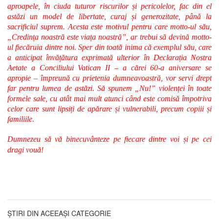
aproapele, în ciuda tuturor riscurilor și pericolelor, fac din el
astăzi un model de libertate, curaj și generozitate, până la
sacrificiul suprem. Acesta este motivul pentru care motto-ul său,
„Credința noastră este viața noastră”, ar trebui să devină motto-
ul fiecăruia dintre noi. Sper din toată inima că exemplul său, care
a anticipat învățătura exprimată ulterior în Declarația Nostra
Aetate a Conciliului Vatican II – a cărei 60-a aniversare se
apropie – împreună cu prietenia dumneavoastră, vor servi drept
far pentru lumea de astăzi. Să spunem „Nu!” violenței în toate
formele sale, cu atât mai mult atunci când este comisă împotriva
celor care sunt lipsiți de apărare și vulnerabili, precum copiii și
familiile.
Dumnezeu să vă binecuvânteze pe fiecare dintre voi și pe cei
dragi vouă!
ȘTIRI DIN ACEEAȘI CATEGORIE