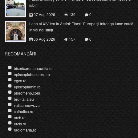
iubirii
07 Aug 2026
139
0
Leon al XIV-lea la Assisi: Tineri, Europa și întreaga lume caută
în voi noi sfinți
06 Aug 2026
157
0
RECOMANDĂRI
bisericaromanaunita.ro
episcopiabucuresti.ro
egco.ro
episcopiamm.ro
pioromeno.com
bru-italia.eu
vaticannews.va
catholica.ro
arcb.ro
ercis.ro
radiomaria.ro