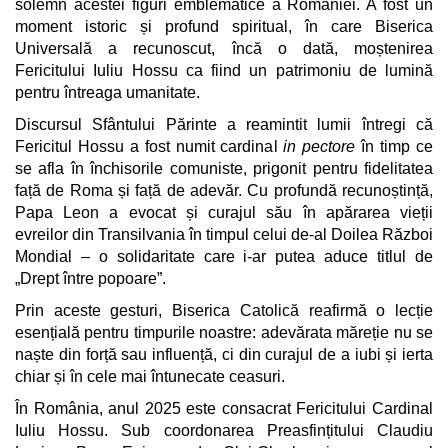
solemn acestei figuri emblematice a României. A fost un
moment istoric și profund spiritual, în care Biserica
Universală a recunoscut, încă o dată, moștenirea
Fericitului Iuliu Hossu ca fiind un patrimoniu de lumină
pentru întreaga umanitate.
Discursul Sfântului Părinte a reamintit lumii întregi că
Fericitul Hossu a fost numit cardinal
in pectore
în timp ce
se afla în închisorile comuniste, prigonit pentru fidelitatea
față de Roma și față de adevăr. Cu profundă recunoștință,
Papa Leon a evocat și curajul său în apărarea vieții
evreilor din Transilvania în timpul celui de-al Doilea Război
Mondial – o solidaritate care i-ar putea aduce titlul de
„Drept între popoare”.
Prin aceste gesturi, Biserica Catolică reafirmă o lecție
esențială pentru timpurile noastre: adevărata măreție nu se
naște din forță sau influență, ci din curajul de a iubi și ierta
chiar și în cele mai întunecate ceasuri.
În România, anul 2025 este consacrat Fericitului Cardinal
Iuliu Hossu. Sub coordonarea Preasfințitului Claudiu