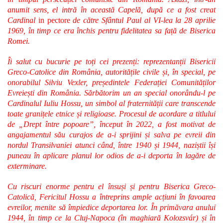
anumit sens, el intră în această Capelă, după ce a fost creat
Cardinal
in pectore
de către Sfântul Paul al VI-lea la 28 aprilie
1969, în timp ce era închis pentru fidelitatea sa față de Biserica
Romei.
Îi salut cu bucurie pe toți cei prezenți: reprezentanții Bisericii
Greco-Catolice din România, autoritățile civile și, în special, pe
onorabilul Silviu Vexler, președintele Federației Comunităților
Evreiești din România. Sărbătorim un an special onorându-l pe
Cardinalul Iuliu Hossu, un simbol al fraternității care transcende
toate granițele etnice și religioase. Procesul de acordare a titlului
de „Drept între popoare”, început în 2022, a fost motivat de
angajamentul său curajos de a-i sprijini și salva pe evreii din
nordul Transilvaniei atunci când, între 1940 și 1944, naziștii își
puneau în aplicare planul lor odios de a-i deporta în lagăre de
exterminare.
Cu riscuri enorme pentru el însuși și pentru Biserica Greco-
Catolică, Fericitul Hossu a întreprins ample acțiuni în favoarea
evreilor, menite să împiedice deportarea lor. În primăvara anului
1944, în timp ce la Cluj-Napoca (în maghiară Kolozsvár) și în