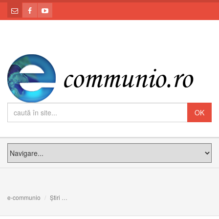
e-communio
Știri
Fericitul Cardinal Iuliu Hossu: O moștenire de credință, 