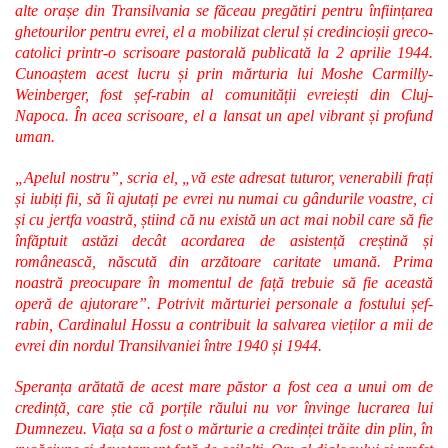
alte orașe din Transilvania se făceau pregătiri pentru înființarea
ghetourilor pentru evrei, el a mobilizat clerul și credincioșii greco-
catolici printr-o scrisoare pastorală publicată la 2 aprilie 1944.
Cunoaștem acest lucru și prin mărturia lui Moshe Carmilly-
Weinberger, fost șef-rabin al comunității evreiești din Cluj-
Napoca. În acea scrisoare, el a lansat un apel vibrant și profund
uman.
„Apelul nostru”, scria el, „vă este adresat tuturor, venerabili frați
și iubiți fii, să îi ajutați pe evrei nu numai cu gândurile voastre, ci
și cu jertfa voastră, știind că nu există un act mai nobil care să fie
înfăptuit astăzi decât acordarea de asistență creștină și
românească, născută din arzătoare caritate umană. Prima
noastră preocupare în momentul de față trebuie să fie această
operă de ajutorare”. Potrivit mărturiei personale a fostului șef-
rabin, Cardinalul Hossu a contribuit la salvarea vieților a mii de
evrei din nordul Transilvaniei între 1940 și 1944.
Speranța arătată de acest mare păstor a fost cea a unui om de
credință, care știe că porțile răului nu vor învinge lucrarea lui
Dumnezeu. Viața sa a fost o mărturie a credinței trăite din plin, în