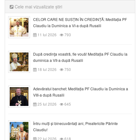
Cele mai vizualizate știri
CELOR CARE NE SUSȚIN ÎN CREDINȚĂ: Meditația PF
Claudiu la Duminica a VI-a după Rusalii
11 Iul 2026
793
După credinţa voastră, fie vouă! Meditația PF Claudiu la
duminica a VII-a după Rusalii
18 Iul 2026
750
Adevăratul banchet: Meditația PF Claudiu la Duminica a
VIII-a după Rusalii
25 Iul 2026
645
Întru mulți și binecuvântați ani, Preafericite Părinte
Claudiu!
22 Iul 2026
618