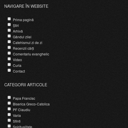
NAVIGARE ÎN WEBSITE
Prima pagină
Știri
Arhivă
Gândul zilei
Catehismul zi de zi
Recenzii cărți
Comentariu evanghelic
Video
Curia
Contact
CATEGORII ARTICOLE
Papa Francisc
Biserica Greco-Catolica
PF Claudiu
Varia
Sfinti
Spiritualitate