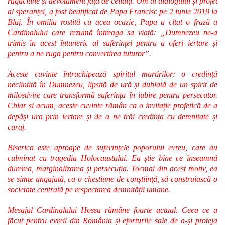
rugăciune și devotament față de ceilalți. Om al dialogului și profet
al speranței, a fost beatificat de Papa Francisc pe 2 iunie 2019 la
Blaj. În omilia rostită cu acea ocazie, Papa a citat o frază a
Cardinalului care rezumă întreaga sa viață: „Dumnezeu ne-a
trimis în acest întuneric al suferinței pentru a oferi iertare și
pentru a ne ruga pentru convertirea tuturor”.
Aceste cuvinte întruchipează spiritul martirilor: o credință
neclintită în Dumnezeu, lipsită de ură și dublată de un spirit de
milostivire care transformă suferința în iubire pentru persecutor.
Chiar și acum, aceste cuvinte rămân ca o invitație profetică de a
depăși ura prin iertare și de a ne trăi credința cu demnitate și
curaj.
Biserica este aproape de suferințele poporului evreu, care au
culminat cu tragedia Holocaustului. Ea știe bine ce înseamnă
durerea, marginalizarea și persecuția. Tocmai din acest motiv, ea
se simte angajată, ca o chestiune de conștiință, să construiască o
societate centrată pe respectarea demnității umane.
Mesajul Cardinalului Hossu rămâne foarte actual. Ceea ce a
făcut pentru evreii din România și eforturile sale de a-și proteja