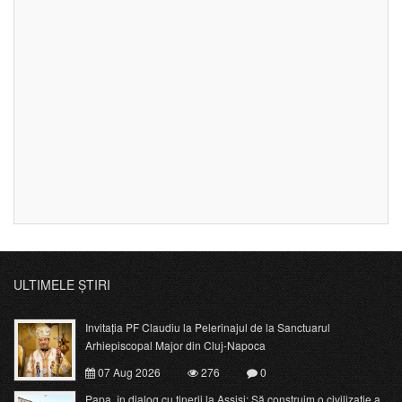
ULTIMELE ȘTIRI
Invitația PF Claudiu la Pelerinajul de la Sanctuarul
Arhiepiscopal Major din Cluj-Napoca
07 Aug 2026
276
0
Papa, în dialog cu tinerii la Assisi: Să construim o civilizație a