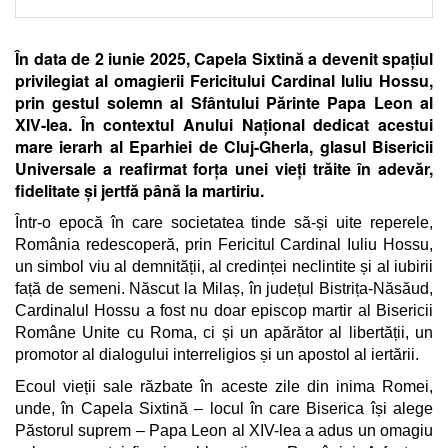
În data de 2 iunie 2025, Capela Sixtină a devenit spațiul
privilegiat al omagierii Fericitului Cardinal Iuliu Hossu,
prin gestul solemn al Sfântului Părinte Papa Leon al
XIV-lea. În contextul Anului Național dedicat acestui
mare ierarh al Eparhiei de Cluj-Gherla, glasul Bisericii
Universale a reafirmat forța unei vieți trăite în adevăr,
fidelitate și jertfă până la martiriu.
Într-o epocă în care societatea tinde să-și uite reperele,
România redescoperă, prin Fericitul Cardinal Iuliu Hossu,
un simbol viu al demnității, al credinței neclintite și al iubirii
față de semeni. Născut la Milaș, în județul Bistrița-Năsăud,
Cardinalul Hossu a fost nu doar episcop martir al Bisericii
Române Unite cu Roma, ci și un apărător al libertății, un
promotor al dialogului interreligios și un apostol al iertării.
Ecoul vieții sale răzbate în aceste zile din inima Romei,
unde, în Capela Sixtină – locul în care Biserica își alege
Păstorul suprem – Papa Leon al XIV-lea a adus un omagiu