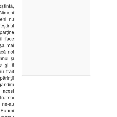
ştinţă,
 Nimeni
meni nu
eştinul
parţine
îl face
aşa mai
acă noi
nul şi
 şi îl
u trăit
ărinţii
 gândim
n acest
tru noi
e ne-au
 Eu îmi
, mereu