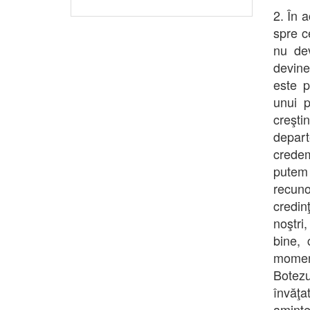
2. În 
spre c
nu dev
devine
este p
unui p
creşti
depart
crede
putem
recuno
credin
noştri
bine, 
moment
Botezu
învăţa
aminte