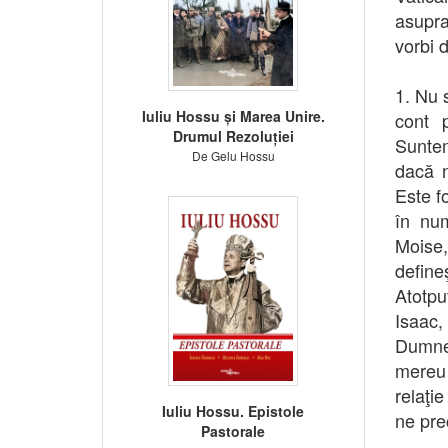
asupra
vorbi 
1. Nu s
Iuliu Hossu și Marea Unire.
cont p
Drumul Rezoluției
Suntem
De Gelu Hossu
dacă n
Este f
în nu
Moise,
defin
Atotpu
Isaac
Dumnez
mereu 
relaţi
Iuliu Hossu. Epistole
ne prec
Pastorale