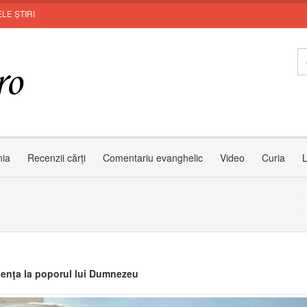
LE ȘTIRI
Inv
nia
Recenzii cărți
Comentariu evanghelic
Video
Curia
L
enţa la poporul lui Dumnezeu