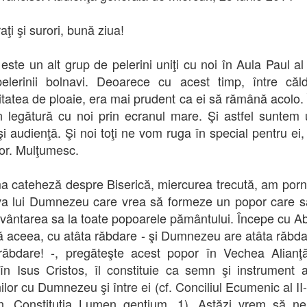
fraţi şi surori, bună ziua!
 este un alt grup de pelerini uniţi cu noi în Aula Paul al 
elerinii bolnavi. Deoarece cu acest timp, între căl
litatea de ploaie, era mai prudent ca ei să rămână acolo. 
n legătură cu noi prin ecranul mare. Şi astfel suntem u
i audienţă. Şi noi toţi ne vom ruga în special pentru ei,
lor. Mulţumesc.
ma cateheză despre Biserică, miercurea trecută, am porni
tiva lui Dumnezeu care vrea să formeze un popor care 
vântarea sa la toate popoarele pământului. Începe cu 
ă aceea, cu atâta răbdare - şi Dumnezeu are atâta răbda
răbdare! -, pregăteşte acest popor în Vechea Alian
în Isus Cristos, îl constituie ca semn şi instrument al
lor cu Dumnezeu şi între ei (cf. Conciliul Ecumenic al II-
n, Constituţia Lumen gentium, 1). Astăzi vrem să n