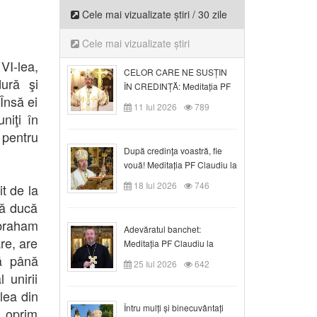
Cele mai vizualizate știri / 30 zile
Cele mai vizualizate știri
VI-lea,
CELOR CARE NE SUSȚIN
dură şi
ÎN CREDINȚĂ: Meditația PF
Însă ei
Claudiu la Duminica a VI-a
11 Iul 2026
789
după Rusalii
niţi în
 pentru
După credinţa voastră, fie
vouă! Meditația PF Claudiu la
duminica a VII-a după Rusalii
18 Iul 2026
746
t de la
să ducă
Abraham
Adevăratul banchet:
re, are
Meditația PF Claudiu la
Duminica a VIII-a după
ţă până
25 Iul 2026
642
Rusalii
 unirii
lea din
Întru mulți și binecuvântați
e oprim