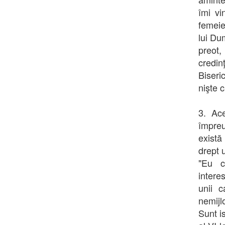
îmi vi
femeie
lui Du
preot,
credinţ
Biseri
nişte c
3. Ac
împreu
există
drept 
"Eu c
intere
unii 
nemijl
Sunt i