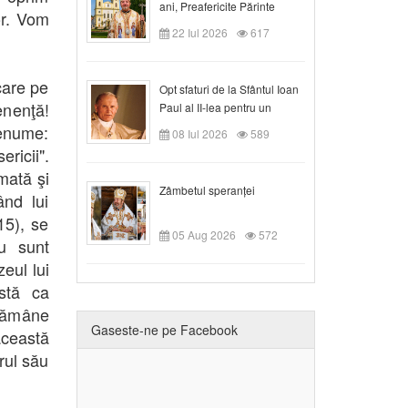
ani, Preafericite Părinte
or. Vom
Claudiu!
22 Iul 2026
617
ecare pe
Opt sfaturi de la Sfântul Ioan
enenţă!
Paul al II-lea pentru un
creștin
renume:
08 Iul 2026
589
ricii".
mată şi
Zâmbetul speranței
nd lui
15), se
05 Aug 2026
572
u sunt
eul lui
stă ca
 rămâne
Gaseste-ne pe Facebook
această
rul său