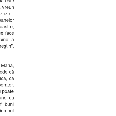
nă este
a vreun
zeze...
anelor
noastre,
se face
bine: a
eştin",
 Maria,
rede că
ică, că
rator.
u poate
iune cu
fi buni
 Domnul