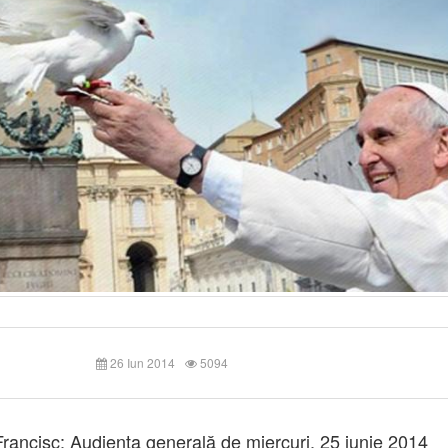
26 Iun 2014
5094
rancisc: Audienţa generală de miercuri, 25 iunie 2014