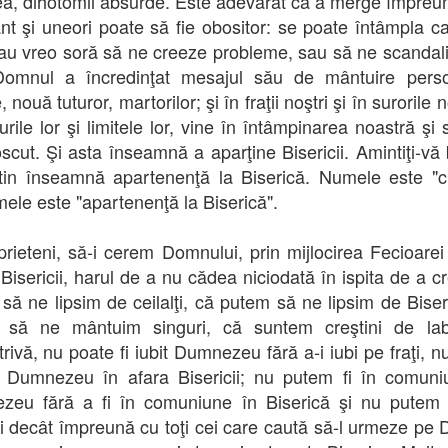
lea, dihotomii absurde. Este adevărat că a merge împreu
nt şi uneori poate să fie obositor: se poate întâmpla c
sau vreo soră să ne creeze probleme, sau să ne scandali
Domnul a încredinţat mesajul său de mântuire perso
nouă tuturor, martorilor; şi în fraţii noştri şi în surorile 
urile lor şi limitele lor, vine în întâmpinarea noastră şi 
scut. Şi asta înseamnă a aparţine Bisericii. Amintiţi-vă 
ştin înseamnă apartenenţă la Biserică. Numele este "cr
ele este "apartenenţă la Biserică".
prieteni, să-i cerem Domnului, prin mijlocirea Fecioarei
Bisericii, harul de a nu cădea niciodată în ispita de a c
să ne lipsim de ceilalţi, că putem să ne lipsim de Biser
 să ne mântuim singuri, că suntem creştini de labo
rivă, nu poate fi iubit Dumnezeu fără a-i iubi pe fraţi, n
it Dumnezeu în afara Bisericii; nu putem fi în comun
eu fără a fi în comuniune în Biserică şi nu putem 
ni decât împreună cu toţi cei care caută să-l urmeze pe