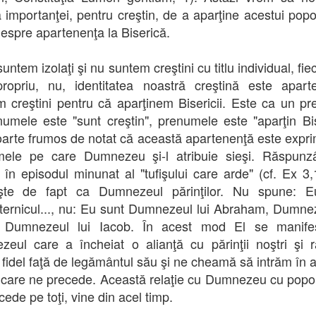
 importanţei, pentru creştin, de a aparţine acestui pop
despre apartenenţa la Biserică.
untem izolaţi şi nu suntem creştini cu titlu individual, fi
ropriu, nu, identitatea noastră creştină este apart
 creştini pentru că aparţinem Bisericii. Este ca un p
umele este "sunt creştin", prenumele este "aparţin Bise
oarte frumos de notat că această apartenenţă este expri
mele pe care Dumnezeu şi-l atribuie sieşi. Răspunzâ
 în episodul minunat al "tufişului care arde" (cf. Ex 3,
eşte de fapt ca Dumnezeul părinţilor. Nu spune: E
ternicul..., nu: Eu sunt Dumnezeul lui Abraham, Dumnez
, Dumnezeul lui Iacob. În acest mod El se manife
eul care a încheiat o alianţă cu părinţii noştri şi
fidel faţă de legământul său şi ne cheamă să intrăm în 
e care ne precede. Această relaţie cu Dumnezeu cu popo
ede pe toţi, vine din acel timp.