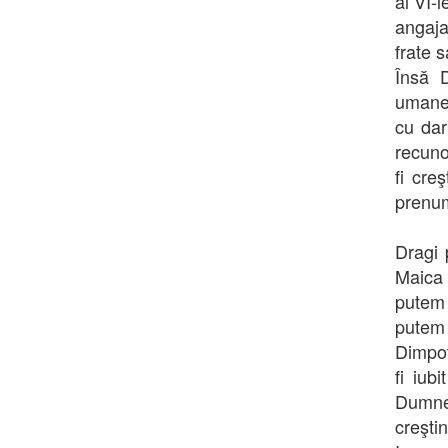
al VI-
angaja
frate 
Însă 
umane, 
cu dar
recuno
fi cre
prenum
Dragi 
Maica 
putem 
putem
Dimpot
fi iub
Dumnez
creşti