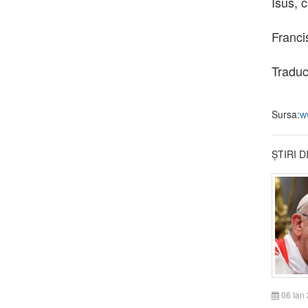
Isus, 
Franci
Traduc
Sursa:
w
ȘTIRI 
06 Ian