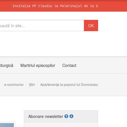
itația PF Claudiu la Pelerinajul de la Sanctuarul Arhiepiscopal 
Leon al XIV-le
SCHIMBAREA LA 
Zâmbetul spera
iturgică
Martiriul episcopilor
Contact
e-communio
Știri
Apartenenţa la poporul lui Dumnezeu
Abonare newsletter