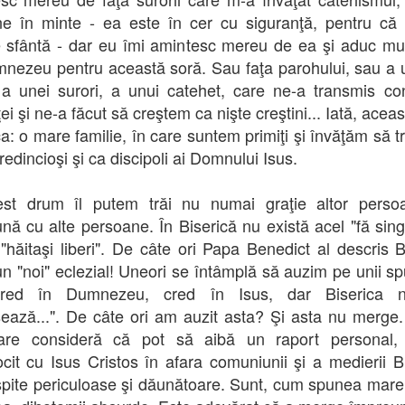
ne în minte - ea este în cer cu siguranţă, pentru că
 sfântă - dar eu îmi amintesc mereu de ea şi aduc mu
mnezeu pentru această soră. Sau faţa parohului, sau a u
 a unei surori, a unui catehet, care ne-a transmis con
ei şi ne-a făcut să creştem ca nişte creştini... Iată, acea
ca: o mare familie, în care suntem primiţi şi învăţăm să t
redincioşi şi ca discipoli ai Domnului Isus.
est drum îl putem trăi nu numai graţie altor persoa
nă cu alte persoane. În Biserică nu există acel "fă sing
 "hăitaşi liberi". De câte ori Papa Benedict al descris B
un "noi" eclezial! Uneori se întâmplă să auzim pe unii s
red în Dumnezeu, cred în Isus, dar Biserica
sează...". De câte ori am auzit asta? Şi asta nu merge.
care consideră că pot să aibă un raport personal, d
ocit cu Isus Cristos în afara comuniunii şi a medierii Bis
spite periculoase şi dăunătoare. Sunt, cum spunea mare