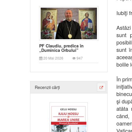
Iubiţi 
Astăzi
sunt p
posibi
PF Claudiu, predica în
sunt î
„Duminica Orbului”
aceeaş
20 Mai 2026
947
bolile 
În pri
iniţia
Recenzii cărți
binecu
şi dup
atâta 
când, 
oameni
Vatica