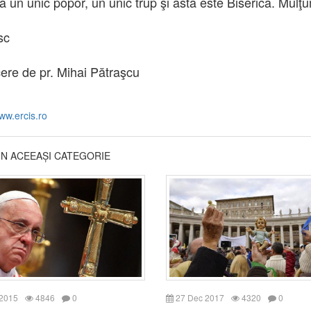
ca un unic popor, un unic trup şi asta este Biserica. Mulţ
sc
ere de pr. Mihai Pătraşcu
ww.ercis.ro
DIN ACEEAȘI CATEGORIE
 2015
4846
0
27 Dec 2017
4320
0