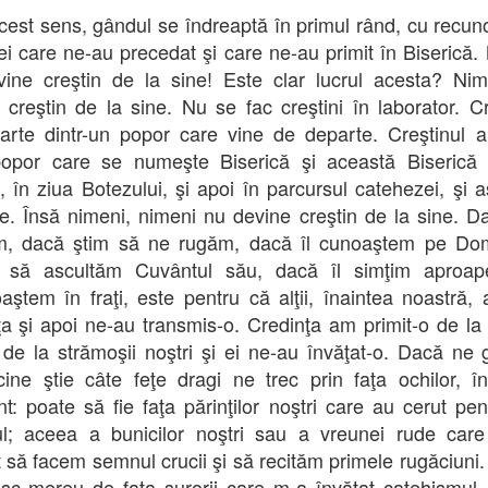
acest sens, gândul se îndreaptă în primul rând, cu recuno
ei care ne-au precedat şi care ne-au primit în Biserică.
ine creştin de la sine! Este clar lucrul acesta? Ni
 creştin de la sine. Nu se fac creştini în laborator. Cr
arte dintr-un popor care vine de departe. Creştinul a
opor care se numeşte Biserică şi această Biserică 
n, în ziua Botezului, şi apoi în parcursul catehezei, şi 
e. Însă nimeni, nimeni nu devine creştin de la sine. D
m, dacă ştim să ne rugăm, dacă îl cunoaştem pe Dom
 să ascultăm Cuvântul său, dacă îl simţim aproape
aştem în fraţi, este pentru că alţii, înaintea noastră, a
ţa şi apoi ne-au transmis-o. Credinţa am primit-o de la p
, de la strămoşii noştri şi ei ne-au învăţat-o. Dacă ne
cine ştie câte feţe dragi ne trec prin faţa ochilor, î
: poate să fie faţa părinţilor noştri care au cerut pen
l; aceea a bunicilor noştri sau a vreunei rude car
t să facem semnul crucii şi să recităm primele rugăciuni.
sc mereu de faţa surorii care m-a învăţat catehismul