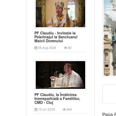
PF Claudiu - Invitație la
Pelerinajul la Sanctuarul
Maicii Domnului
06 Aug 2026
90
PF Claudiu, la Întâlnirea
Intereparhială a Familiilor,
CMD - Cluj
15 Iun 2026
684
Papa F