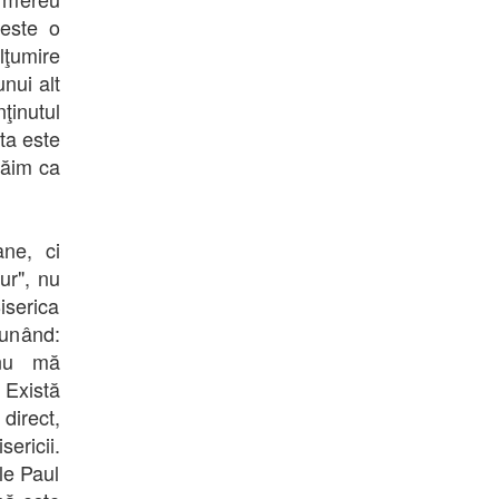
 este o
lţumire
nui alt
ţinutul
sta este
răim ca
ne, ci
ur", nu
iserica
punând:
 nu mă
 Există
irect,
ericii.
le Paul