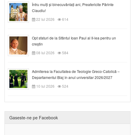
Întru mulți și binecuvântați ani, Preafericite Părinte
Claudiu!
22 Iul 2026
614
Opt sfaturi de la Sfântul Ioan Paul al II-lea pentru un
creștin
08 Iul 2026
584
Admiterea la Facultatea de Teologie Greco-Catolică –
Departamentul Blaj în anul universitar 2026/2027
10 Iul 2026
524
Gaseste-ne pe Facebook