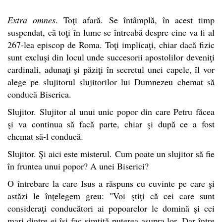
Extra omnes
. Toţi afară. Se întâmplă, în acest timp
suspendat, că toţi în lume se întreabă despre cine va fi al
267-lea episcop de Roma. Toţi implicaţi, chiar dacă fizic
sunt excluşi din locul unde succesorii apostolilor deveniţi
cardinali, adunaţi şi păziţi în secretul unei capele, îl vor
alege pe slujitorul slujitorilor lui Dumnezeu chemat să
conducă Biserica.
Slujitor. Slujitor al unui unic popor din care Petru făcea
şi va continua să facă parte, chiar şi după ce a fost
chemat să-l conducă.
Slujitor. Şi aici este misterul. Cum poate un slujitor să fie
în fruntea unui popor? A unei Biserici?
O întrebare la care Isus a răspuns cu cuvinte pe care şi
astăzi le înţelegem greu: "Voi ştiţi că cei care sunt
consideraţi conducători ai popoarelor le domină şi cei
mari dintre ei îşi fac simţită puterea asupra lor. Dar între