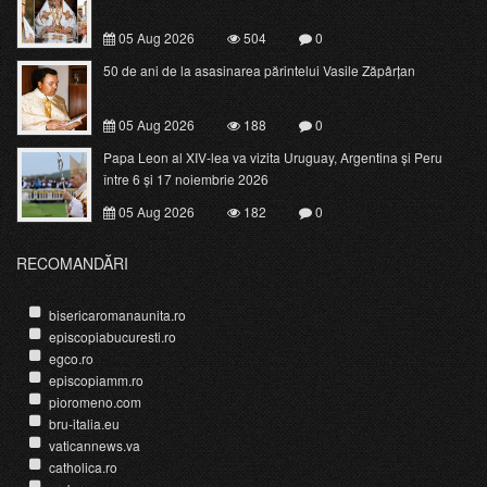
05 Aug 2026
504
0
50 de ani de la asasinarea părintelui Vasile Zăpârțan
05 Aug 2026
188
0
Papa Leon al XIV-lea va vizita Uruguay, Argentina și Peru
între 6 și 17 noiembrie 2026
05 Aug 2026
182
0
RECOMANDĂRI
bisericaromanaunita.ro
episcopiabucuresti.ro
egco.ro
episcopiamm.ro
pioromeno.com
bru-italia.eu
vaticannews.va
catholica.ro