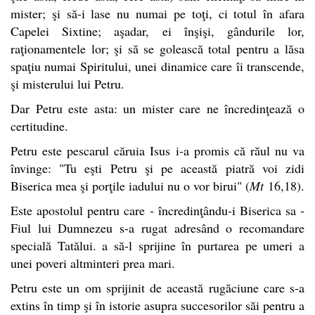
mister; şi să-i lase nu numai pe toţi, ci totul în afara
Capelei Sixtine; aşadar, ei înşişi, gândurile lor,
raţionamentele lor; şi să se golească total pentru a lăsa
spaţiu numai Spiritului, unei dinamice care îi transcende,
şi misterului lui Petru.
Dar Petru este asta: un mister care ne încredinţează o
certitudine.
Petru este pescarul căruia Isus i-a promis că răul nu va
învinge: "Tu eşti Petru şi pe această piatră voi zidi
Biserica mea şi porţile iadului nu o vor birui" (
Mt
16,18).
Este apostolul pentru care - încredinţându-i Biserica sa -
Fiul lui Dumnezeu s-a rugat adresând o recomandare
specială Tatălui. a să-l sprijine în purtarea pe umeri a
unei poveri altminteri prea mari.
Petru este un om sprijinit de această rugăciune care s-a
extins în timp şi în istorie asupra succesorilor săi pentru a