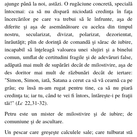
ajunge până la noi, astăzi. O rugăciune concretă, specială
întocmai: ca să nu dispară niciodată credinţa în faţa
încercărilor pe care va trebui să le înfrunte, aşa de
diferite şi aşa de asemănătoare cu acelea din timpul
nostru, secularizat, divizat, polarizat, dezorientat,
înrăutăţit; plin de dorinţă de comandă şi sărac de iubire,
incapabil să înţeleagă valoarea unei slujiri şi a binelui
comun, umflat de certitudini fragile şi de adevăruri false,
adăpată mai mult de supărări decât de milostivire, aşa de
des doritor mai mult de răzbunări decât de iertare:
"Simon, Simon, iată, Satana a cerut ca să vă cearnă ca pe
grâu; eu însă m-am rugat pentru tine, ca să nu piară
credinţa ta; iar tu, când te vei fi întors, întăreşte-i pe fraţii
tăi!" (
Lc
22,31-32).
Petru este un mister de milostivire şi de iubire; de
comuniune şi de ascultare.
Un pescar care greşeşte calculele sale; care tulburat stă