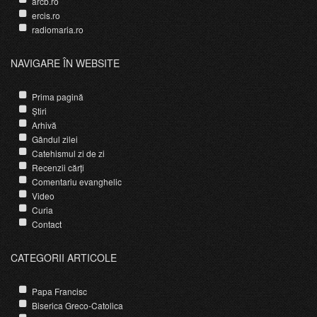
arcb.ro
ercis.ro
radiomaria.ro
NAVIGARE ÎN WEBSITE
Prima pagină
Știri
Arhivă
Gândul zilei
Catehismul zi de zi
Recenzii cărți
Comentariu evanghelic
Video
Curia
Contact
CATEGORII ARTICOLE
Papa Francisc
Biserica Greco-Catolica