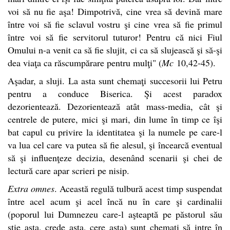
voi să nu fie aşa! Dimpotrivă, cine vrea să devină mare
între voi să fie sclavul vostru şi cine vrea să fie primul
între voi să fie servitorul tuturor! Pentru că nici Fiul
Omului n-a venit ca să fie slujit, ci ca să slujească şi să-şi
dea viaţa ca răscumpărare pentru mulţi" (
Mc
10,42-45).
Aşadar, a sluji. La asta sunt chemaţi succesorii lui Petru
pentru a conduce Biserica. Şi acest paradox
dezorientează. Dezorientează atât mass-media, cât şi
centrele de putere, mici şi mari, din lume în timp ce îşi
bat capul cu privire la identitatea şi la numele pe care-l
va lua cel care va putea să fie alesul, şi încearcă eventual
să şi influenţeze decizia, desenând scenarii şi chei de
lectură care apar scrieri pe nisip.
Extra omnes
. Această regulă tulbură acest timp suspendat
între acel acum şi acel încă nu în care şi cardinalii
(poporul lui Dumnezeu care-l aşteaptă pe păstorul său
ştie asta, crede asta, cere asta) sunt chemaţi să intre în