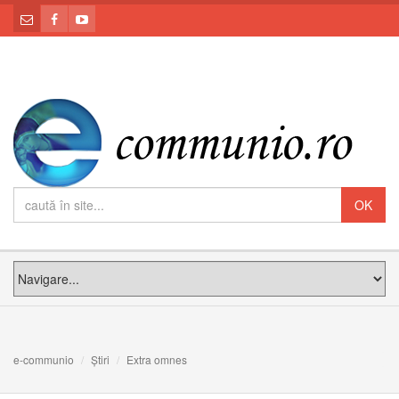
e-communio
Știri
Extra omnes