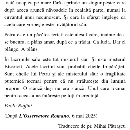
toată noaptea pe mare fără a prinde un singur peşte; care
după aceea aruncă năvoadele în cealaltă parte, numai la
cuvântul unui necunoscut. Şi care la sfârşit înţelege că
acela care vorbeşte este Învăţătorul său.
Petru este un păcătos iertat: este alesul care, înainte de a
se bucura, a plâns amar, după ce a trădat. Ca Iuda. Dar el
plânge. A plâns.
În lacrimile sale este tot misterul său. Şi este misterul
Bisericii. Acele lacrimi sunt probabil cheile Împărăţiei.
Sunt cheile lui Petru şi ale misterului său: o fragilitate
puternică tocmai pentru că nu străluceşte din lumină
proprie. O stâncă deşi nu era stâncă. Unul care tocmai
pentru aceasta ne întăreşte pe toţi în credinţă.
Paolo Ruffini
(După
L'Osservatore Romano
, 6 mai 2025)
Traducere de pr. Mihai Pătraşcu