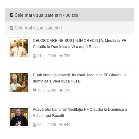
Cele mai vizualizate știri / 30 zile
Cele mai vizualizate știri
CELOR CARE NE SUSȚIN ÎN CREDINȚĂ: Meditația PF
Claudiu la Duminica a VI-a după Rusalii
11 Iul 2026
789
După credinţa voastră, fie vouă! Meditația PF Claudiu la
duminica a VII-a după Rusalii
18 Iul 2026
739
Adevăratul banchet: Meditația PF Claudiu la Duminica a
VIII-a după Rusalii
25 Iul 2026
640