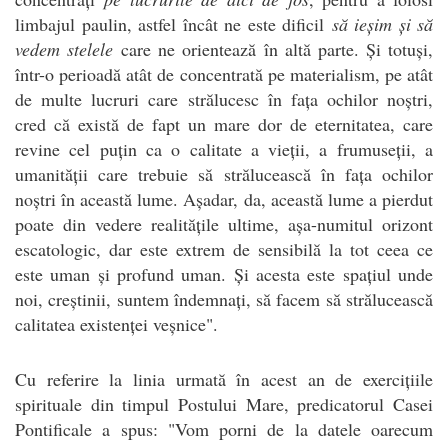
limbajul paulin, astfel încât ne este dificil
să ieșim și să
vedem stelele
care ne orientează în altă parte. Și totuși,
într-o perioadă atât de concentrată pe materialism, pe atât
de multe lucruri care strălucesc în fața ochilor noștri,
cred că există de fapt un mare dor de eternitatea, care
revine cel puțin ca o calitate a vieții, a frumuseții, a
umanității care trebuie să strălucească în fața ochilor
noștri în această lume. Așadar, da, această lume a pierdut
poate din vedere realitățile ultime, așa-numitul orizont
escatologic, dar este extrem de sensibilă la tot ceea ce
este uman și profund uman. Și acesta este spațiul unde
noi, creștinii, suntem îndemnați, să facem să strălucească
calitatea existenței veșnice".
Cu referire la linia urmată în acest an de exercițiile
spirituale din timpul Postului Mare, predicatorul Casei
Pontificale a spus: "Vom porni de la datele oarecum