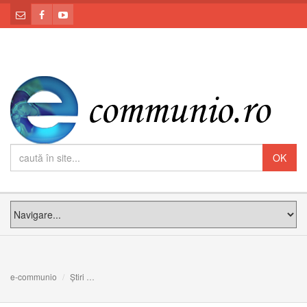
e-communio
Știri
Părintele Pasolini: Papa "cu noi" chiar dacă este absent;