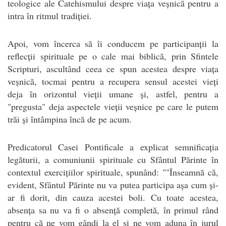
teologice ale Catehismului despre viața veșnică pentru a
intra în ritmul tradiției.
Apoi, vom încerca să îi conducem pe participanții la
reflecții spirituale pe o cale mai biblică, prin Sfintele
Scripturi, ascultând ceea ce spun acestea despre viața
veșnică, tocmai pentru a recupera sensul acestei vieți
deja în orizontul vieții umane și, astfel, pentru a
"pregusta" deja aspectele vieții veșnice pe care le putem
trăi și întâmpina încă de pe acum.
Predicatorul Casei Pontificale a explicat semnificația
legăturii, a comuniunii spirituale cu Sfântul Părinte în
contextul exercițiilor spirituale, spunând: ""Înseamnă că,
evident, Sfântul Părinte nu va putea participa așa cum și-
ar fi dorit, din cauza acestei boli. Cu toate acestea,
absența sa nu va fi o absență completă, în primul rând
pentru că ne vom gândi la el și ne vom aduna în jurul