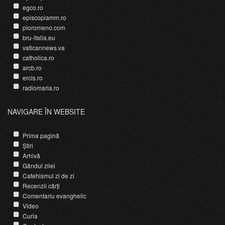
egco.ro
episcopiamm.ro
pioromeno.com
bru-italia.eu
vaticannews.va
catholica.ro
arcb.ro
ercis.ro
radiomaria.ro
NAVIGARE ÎN WEBSITE
Prima pagină
Știri
Arhivă
Gândul zilei
Catehismul zi de zi
Recenzii cărți
Comentariu evanghelic
Video
Curia