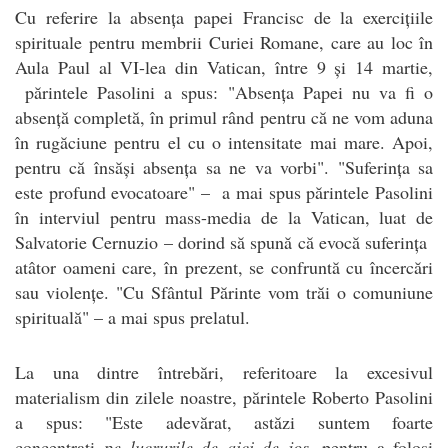
Cu referire la absența papei Francisc de la exercițiile
spirituale pentru membrii Curiei Romane, care au loc în
Aula Paul al VI-lea din Vatican, între 9 și 14 martie,
părintele Pasolini a spus: "Absența Papei nu va fi o
absență completă, în primul rând pentru că ne vom aduna
în rugăciune pentru el cu o intensitate mai mare. Apoi,
pentru că însăși absența sa ne va vorbi". "Suferința sa
este profund evocatoare" – a mai spus părintele Pasolini
în interviul pentru mass-media de la Vatican, luat de
Salvatorie Cernuzio – dorind să spună că evocă suferința
atâtor oameni care, în prezent, se confruntă cu încercări
sau violențe. "Cu Sfântul Părinte vom trăi o comuniune
spirituală" – a mai spus prelatul.
La una dintre întrebări, referitoare la excesivul
materialism din zilele noastre, părintele Roberto Pasolini
a spus: "Este adevărat, astăzi suntem foarte
concentrați
pe lucrurile de aici de jos
, pentru a folosi