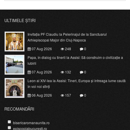
ULTIMELE ȘTIRI
Invitația PF Claudiu la Pelerinajul de la Sanctuarul
Arhiepiscopal Major din Cluj-Napoca
07 Aug 2026
248
0
Papa, în dialog cu tinerii la Assisi: Să construim o civilizație a
iubirii
07 Aug 2026
132
0
Leon al XIV-lea la Assisi: Tineri, Europa și întreaga lume caută
în voi noi sfinți
06 Aug 2026
157
0
RECOMANDĂRI
bisericaromanaunita.ro
episcopiabucuresti.ro