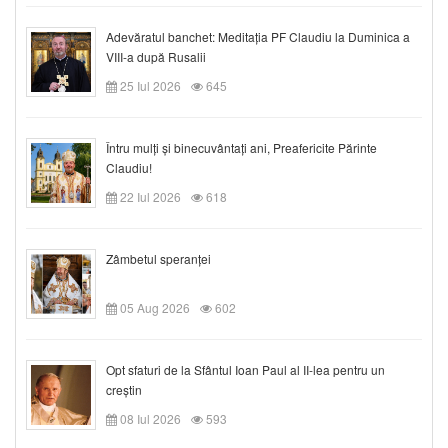
Adevăratul banchet: Meditația PF Claudiu la Duminica a
VIII-a după Rusalii
25 Iul 2026
645
Întru mulți și binecuvântați ani, Preafericite Părinte
Claudiu!
22 Iul 2026
618
Zâmbetul speranței
05 Aug 2026
602
Opt sfaturi de la Sfântul Ioan Paul al II-lea pentru un
creștin
08 Iul 2026
593