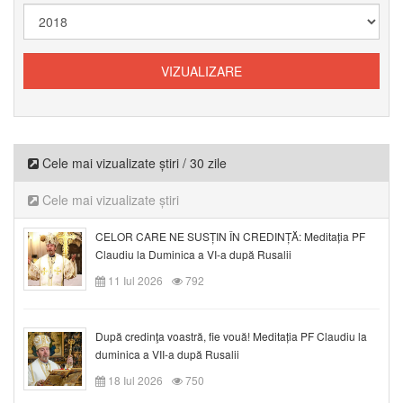
Cele mai vizualizate știri / 30 zile
Cele mai vizualizate știri
CELOR CARE NE SUSȚIN ÎN CREDINȚĂ: Meditația PF
Claudiu la Duminica a VI-a după Rusalii
11 Iul 2026
792
După credinţa voastră, fie vouă! Meditația PF Claudiu la
duminica a VII-a după Rusalii
18 Iul 2026
750