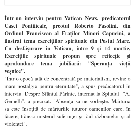
Într-un interviu pentru Vatican News, predicatorul
Casei Pontificale, preotul Roberto Pasolini, din
Ordinul Franciscan al Fraților Minori Capucini, a
ilustrat tema exercițiilor spirituale din Postul Mare.
Cu desfășurare în Vatican, între 9 și 14 martie,
Exercițiile spirituale propun spre reflecție și
aprofundare tema jubiliară: "Speranța vieții
veșnice".
"
Într-o epocă atât de concentrată pe materialism, revine o
mare nostalgie pentru eternitate", a spus predicatorul în
interviu. Despre Sfântul Părinte, internat la Spitalul "A.
Gemelli", a precizat: "Absența sa ne vorbește. Mărturia
sa este însoțită de mărturiile tuturor oamenilor care, în
tăcere, trăiesc misterul suferinței și răul războaielor și al
violenței".