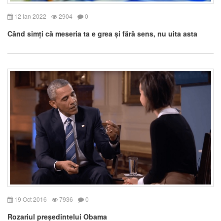
12 Ian 2022
2904
0
Când simți că meseria ta e grea și fără sens, nu uita asta
19 Oct 2016
7936
0
Rozariul președintelui Obama