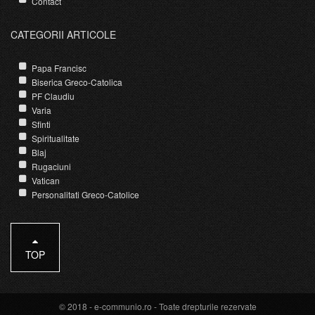
Contact
CATEGORII ARTICOLE
Papa Francisc
Biserica Greco-Catolica
PF Claudiu
Varia
Sfinti
Spiritualitate
Blaj
Rugaciuni
Vatican
Personalitati Greco-Catolice
TOP
© 2018 -
e-communio.ro
- Toate drepturile rezervate