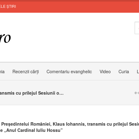
LE ȘTIRI
MU
nia
Recenzii cărți
Comentariu evanghelic
Video
Curia
L
Mesajul Președintelui României, Klaus Iohannis, transmis cu prilejul Sesiunii omagiale „Anul Cardinal Iuliu Hossu”
e-
 Președintelui României, Klaus Iohannis, transmis cu prilejul Sesi
e „Anul Cardinal Iuliu Hossu”