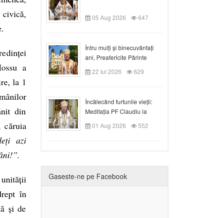
 civică,
05 Aug 2026
647
e.
Întru mulți și binecuvântați
redinței
ani, Preafericite Părinte
Hossu a
Claudiu!
22 Iul 2026
629
re, la 1
omânilor
Încălecând furtunile vieții:
ănit din
Meditația PF Claudiu la
Duminica a IX-a după Rusalii
, căruia
01 Aug 2026
552
eți azi
âni!”.
Gaseste-ne pe Facebook
nității
drept în
lă și de