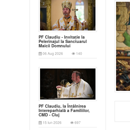
PF Claudiu - Invitație la
Pelerinajul la Sanctuarul
Maicii Domnului
06 Aug 2026
140
PF Claudiu, la Întâlnirea
Intereparhială a Familiilor,
CMD - Cluj
15 Iun 2026
697