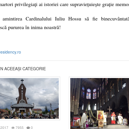
martori privilegiați ai istoriei care supraviețuiește grație memor
 amintirea Cardinalului Iuliu Hossu să fie binecuvântat
scă pururea în inima noastră!
residency.ro
DIN ACEEAȘI CATEGORIE
 2017
7955
0