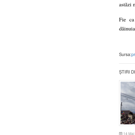
astăzi 
Fie ca
dăinuia
Sursa:
p
ȘTIRI 
14 Mai