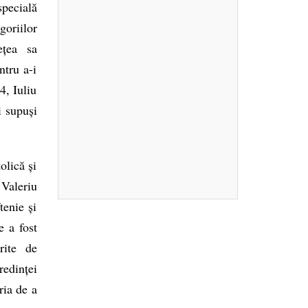
specială
goriilor
ețea sa
ntru a-i
4, Iuliu
i supuși
olică și
 Valeriu
tenie și
e a fost
rite de
redinței
ria de a