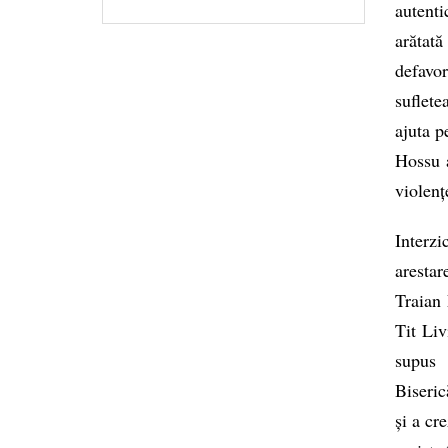
autenti
arătată
defavo
suflete
ajuta p
Hossu a
violenț
Interzi
arestar
Traian 
Tit Liv
supus 
Biseric
și a cr