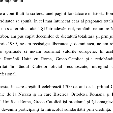
în fața răului.
e a contribuit la scrierea unei pagini fondatoare în istoria Ro
ciditatea să spună, în cel mai întunecat ceas al prigoanei totali
a nu s‑a terminat aici”. Și într-adevăr, noi, românii, ne-am refă
zboi, am pus capăt deceniilor de dictatură totalitară și, prin je
ie 1989, ne-am recâștigat libertatea și demnitatea, ne-am r
ile spirituale și ne-am reafirmat valorile europene. În ace
ca Română Unită cu Roma, Greco-Catolică și-a redobândi
ritat în rândul Cultelor oficial recunoscute, întregind d
nfesional.
esta, în care creștinii celebrează 1700 de ani de la primul 
ic de la Niceea și în care Biserica Ortodoxă Română și B
Unită cu Roma, Greco-Catolică își proclamă și își omagiază
, devenim participanți la miracolul solidarității prin credință