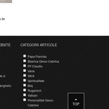
 în
EBSITE
CATEGORII ARTICOLE
Papa Francisc
Biserica Greco-Catolica
PF Claudiu
Varia
e zi
Sfinti
Spiritualitate
anghelic
Blaj
Rugaciuni
Vatican
Personalitati Greco-
TOP
Catolice