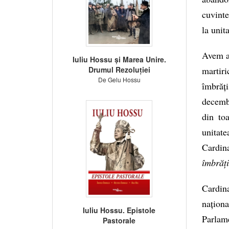
cuvinte
la unita
Avem as
Iuliu Hossu și Marea Unire.
Drumul Rezoluției
martir
De Gelu Hossu
îmbrăți
decemb
din toa
unitate
Cardin
îmbrăți
Cardin
naționa
Iuliu Hossu. Epistole
Parlame
Pastorale