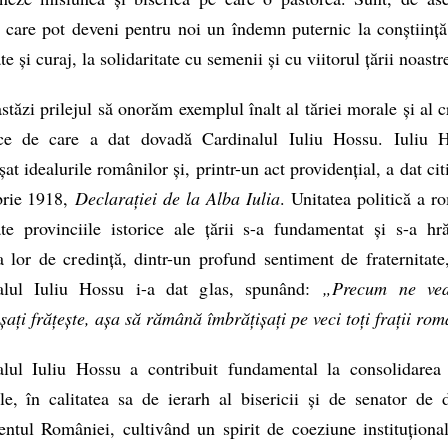
 care pot deveni pentru noi un îndemn puternic la conștiință
te și curaj, la solidaritate cu semenii și cu viitorul țării noastr
tăzi prilejul să onorăm exemplul înalt al tăriei morale și al c
ice de care a dat dovadă Cardinalul Iuliu Hossu. Iuliu 
șat idealurile românilor și, printr-un act providențial, a dat citi
rie 1918,
Declarației de la Alba Iulia
. Unitatea politică a r
te provinciile istorice ale țării s-a fundamentat și s-a hr
a lor de credință, dintr-un profund sentiment de fraternitate
alul Iuliu Hossu i-a dat glas, spunând:
„Precum ne ved
șați frățește, așa să rămână îmbrățișați pe veci toți frații rom
alul Iuliu Hossu a contribuit fundamental la consolidarea u
le, în calitatea sa de ierarh al bisericii și de senator de 
ntul României, cultivând un spirit de coeziune instituționa