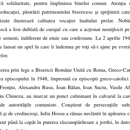
că solidaritate, pentru împlinirea binelui comun. Atenția 
 educației, păstrării patrimoniului bisericesc și sprijinirii cate
rizate ilustrează calitatea vocației înaltului prelat. Nobl
ască a fost dublată de curajul cu care a acționat nemijlocit pe
e semeni, indiferent de etnie sau confesiune. La 2 aprilie 194
 lansat un apel în care îi îndemna pe toți să-i ajute pe evrei
elor.
cerea prin lege a Bisericii Române Unită cu Roma, Greco-Cat
ea episcopului în 1948, împreună cu episcopii greco-catolici
Frențiu, Alexandru Rusu, Ioan Bălan, Ioan Suciu, Vasile Af
iu Chinezu, au marcat un punct culminant în calvarul la car
de autoritățile comuniste. Conștient de persecuțiile sufe
ă și de credincioși, Iuliu Hossu a rămas neclintit în apărarea c
ezut până la capăt în puterea răscumpărătoare a jertfei, în dato