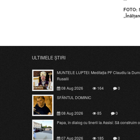
FOTO: S
„Înălțar
ULTIMELE ȘTIRI
MUNTELE LUPTEI: Meditația PF Claudiu la Dumi
Rusalii
08 Aug 2026
164
0
SFÂNTUL DOMINIC
08 Aug 2026
85
0
Papa, în dialog cu tinerii la Assisi: Să construim o c
07 Aug 2026
185
0