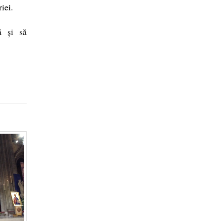
iei.
ă și să