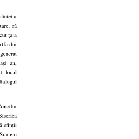
mâniei a
tare, că
cut țara
rtfa din
egenerat
lași an,
t locul
ialogul
Conciliu
iserica
 sfinții
. Suntem