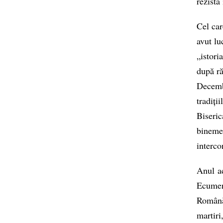
rezista 
Cel car
avut lu
„istori
după ră
Decembr
tradiți
Biseri
bineme
interco
Anul ac
Ecumen
Română 
martiri