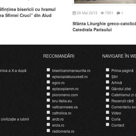
fințirea bisericii cu hramul
26 Mai 2013
7951
1
ea Sfintei Cruci” din Aiud
Sfânta Liturghie greco-catolică
Catedrala Parisului
RECOMANDĂRI
NAVIGARE ÎN W
nica a X-a după
bisericaromanaunita.ro
Prima pagină
episcopiabucuresti.ro
Știri
egco.ro
Arhivă
episcopiamm.ro
Gândul zilei
pioromeno.com
Catehismul zi d
bru-italia.eu
Recenzii cărți
vaticannews.va
Comentariu ev
catholica.ro
Video
ivilizație a iubirii
arcb.ro
Curia
ercis.ro
Contact
radiomaria.ro