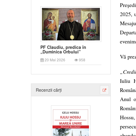
Președ
2025, u
Mesaju
Departa
evenim
PF Claudiu, predica în
„Duminica Orbului”
Vă prez
20 Mai 2026
958
„Credi
Iuliu 
Română
Recenzii cărți
Anul om
România
Hossu,
persec
abando