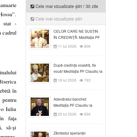
anuarie
Cele mai vizualizate știri / 30 zile
 Hossu”.
Cele mai vizualizate știri
 stat -
CELOR CARE NE SUSȚIN
n cadrul
ÎN CREDINȚĂ: Meditația PF
Claudiu la Duminica a VI-a
11 Iul 2026
806
după Rusalii
După credinţa voastră, fie
nalului
vouă! Meditația PF Claudiu la
duminica a VII-a după Rusalii
18 Iul 2026
763
iserica
bită în
l pentru
Adevăratul banchet:
Meditația PF Claudiu la
-o Iuliu
Duminica a VIII-a după
25 Iul 2026
656
în fața
Rusalii
, să-și
Zâmbetul speranței
emenea,