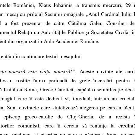
intele României, Klaus Iohannis, a transmis miercuri, 29 i
n mesaj cu prilejul Sesiunii omagiale „Anul Cardinal Iuliu
l a fost prezentat de către Cătălina Galer, Consilier de
mentul Relaţii cu Autorităţile Publice și Societatea Civilă, î
entului organizat în Aula Academiei Române.
entăm în continuare textul mesajului:
nța noastră este viața noastră!”.
Aceste cuvinte ale cardi
Hossu, rostite într-o perioadă de grele încercări pentru B
 Unită cu Roma, Greco-Catolică, capătă o semnificație deose
agial care îi este dedicat și, totodată, într-un an crucia
. Sunt cuvintele care sintetizează alegerea pe care a făcut
 episcop greco-catolic de Cluj-Gherla, de a rezista 
utorilor comuniști, care îi cereau să renunțe la credință
neze misiunea și biserica pe care o păstorea. Sunt, de as