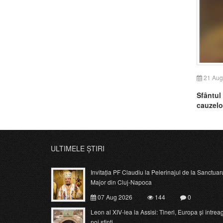
21 Aug
Sfântul
cauzelo
ULTIMELE ȘTIRI
Invitația PF Claudiu la Pelerinajul de la Sanctuar
Major din Cluj-Napoca
07 Aug 2026
144
0
Leon al XIV-lea la Assisi: Tineri, Europa și întrea
noi sfinți