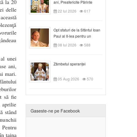
tă la 20
ani, Preafericite Părinte
Claudiu!
ei delle
22 Iul 2026
617
 această
lezenţă
Opt sfaturi de la Sfântul Ioan
vorurile
Paul al II-lea pentru un
 gândeau
creștin
08 Iul 2026
588
 al unei
Zâmbetul speranței
ase ani,
ai mari.
05 Aug 2026
570
fântului
burilor
t să fie
 aprilie
Gaseste-ne pe Facebook
tă stând
nunchii
 Pentru
în taina