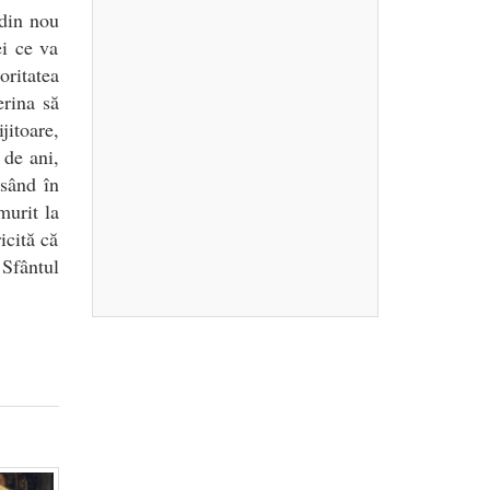
 din nou
ei ce va
ritatea
erina să
jitoare,
 de ani,
ăsând în
murit la
icită că
 Sfântul