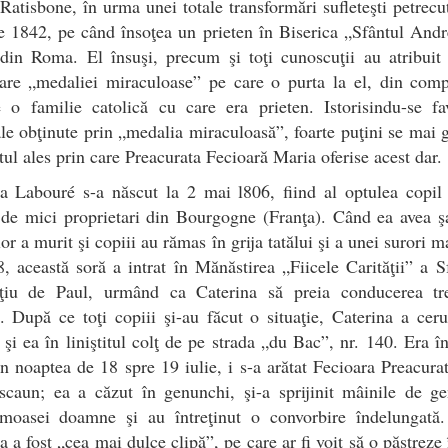
Ratisbone, în urma unei totale transformări sufleteşti petrecu
e 1842, pe când însoţea un prieten în Biserica „Sfântul Andr
din Roma. El însuşi, precum şi toţi cunoscuţii au atribuit
are „medaliei miraculoase” pe care o purta la el, din comp
 o familie catolică cu care era prieten. Istorisindu-se fa
ale obţinute prin „medalia miraculoasă”, foarte puţini se mai
etul ales prin care Preacurata Fecioară Maria oferise acest dar.
a Labouré s-a născut la 2 mai l806, fiind al optulea copil
 de mici proprietari din Bourgogne (Franţa). Când ea avea ş
r a murit şi copiii au rămas în grija tatălui şi a unei surori m
, această soră a intrat în Mănăstirea „Fiicele Carităţii” a S
ţiu de Paul, urmând ca Caterina să preia conducerea tre
. După ce toţi copiii şi-au făcut o situaţie, Caterina a ceru
 şi ea în liniştitul colţ de pe strada „du Bac”, nr. 140. Era în
n noaptea de 18 spre 19 iulie, i s-a arătat Fecioara Preacura
scaun; ea a căzut în genunchi, şi-a sprijinit mâinile de ge
umoasei doamne şi au întreţinut o convorbire îndelungată.
a a fost „cea mai dulce clipă”, pe care ar fi voit să o păstreze 