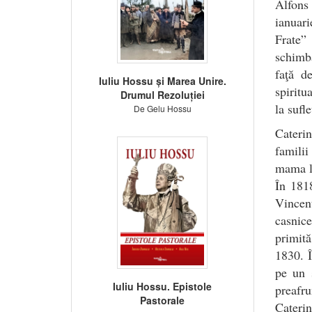
Alfons 
ianuari
Frate” 
schimb
faţă de
Iuliu Hossu și Marea Unire.
spiritu
Drumul Rezoluției
la sufl
De Gelu Hossu
Caterin
familii
mama lo
În 1818
Vincen
casnice
primită
1830. Î
pe un 
Iuliu Hossu. Epistole
preafr
Pastorale
Caterin