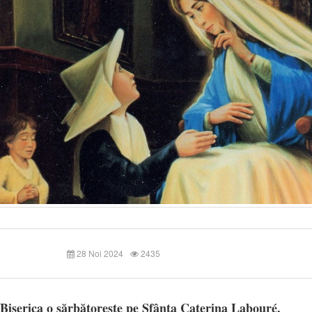
28 Noi 2024
2435
 Biserica o sărbătorește pe Sfânta Caterina Labouré.