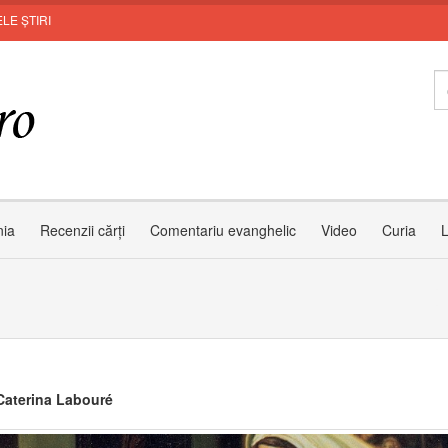
LE ȘTIRI
nia
Recenzii cărți
Comentariu evanghelic
Video
Curia
L
Caterina Labouré