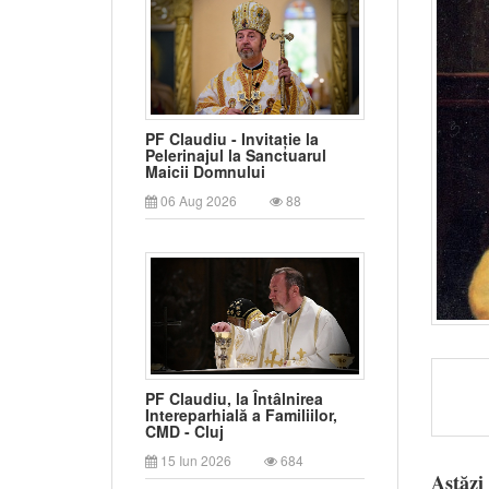
PF Claudiu - Invitație la
Pelerinajul la Sanctuarul
Maicii Domnului
06 Aug 2026
88
PF Claudiu, la Întâlnirea
Intereparhială a Familiilor,
CMD - Cluj
15 Iun 2026
684
Astăzi