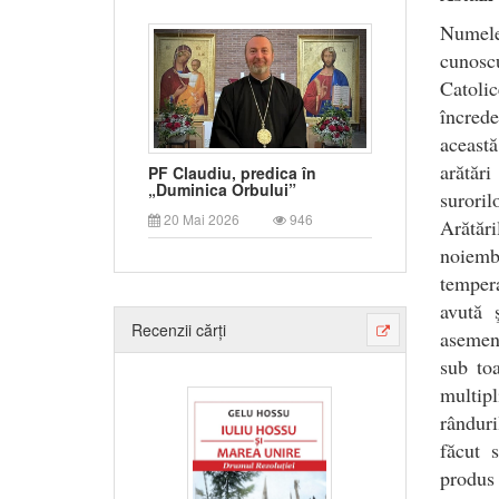
Numele
cunosc
Catolic
încrede
aceast
arătări
PF Claudiu, predica în
„Duminica Orbului”
surori
20 Mai 2026
946
Arătăr
noiemb
tempera
avută 
Recenzii cărți
asemene
sub to
multipl
rânduri
făcut 
produs 