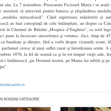
lui său. La 7 noiembrie, Preacurata Fecioară Maria i se arată
re insistent să intervină pentru baterea şi răspândirea medali
 „medalia miraculoasă”. Când superioara mănăstirii şi auto
ească au luat cunoştinţă de cele întâmplate, au dispus ca Cat
misă în Căminul de Bătrâni „Hospice d’Enghien”, ca soră îngri
a-i pune la încercare sinceritatea şi virtutea. Aici, timp de 45
t cu bunătate şi dăruire, fără a vorbi despre viziunile avute, l
 parfumul ceresc al unui suflet curat şi întotdeauna senin. A 
mbrie 1876, la fel de senină ca şi în tot timpul vieţii sale, fer
ă-i întâlnească „pe Domnul nostru, pe Mama lui iubită şi pe
iu”.
lendarcatolic.ro
DIN ACEEAȘI CATEGORIE