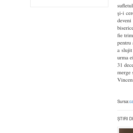
sufletu
şi-i ce
deveni
biseric
fie tri
pentru 
a sluji
urma ei
31 dece
merge s
Vincenţ
Sursa:
ca
ȘTIRI 