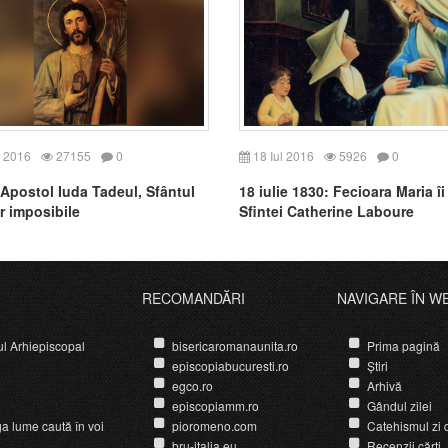
 2016
27155
0
18 Iul 2016
5926
0
 Apostol Iuda Tadeul, Sfântul
18 iulie 1830: Fecioara Maria îi
r imposibile
Sfintei Catherine Laboure
RECOMANDĂRI
NAVIGARE ÎN W
ul Arhiepiscopal
bisericaromanaunita.ro
Prima pagină
episcopiabucuresti.ro
Știri
egco.ro
Arhivă
episcopiamm.ro
Gândul zilei
ga lume caută în voi
pioromeno.com
Catehismul zi d
bru-italia.eu
Recenzii cărți