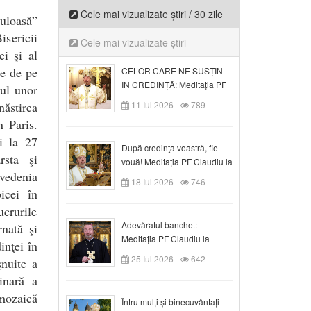
Cele mai vizualizate știri / 30 zile
uloasă”
sericii
Cele mai vizualizate știri
ei şi al
le de pe
CELOR CARE NE SUSȚIN
ÎN CREDINȚĂ: Meditația PF
ul unor
Claudiu la Duminica a VI-a
năstirea
11 Iul 2026
789
după Rusalii
 Paris.
i la 27
După credinţa voastră, fie
rsta şi
vouă! Meditația PF Claudiu la
 vedenia
duminica a VII-a după Rusalii
18 Iul 2026
746
icei în
ucrurile
Adevăratul banchet:
nată şi
Meditația PF Claudiu la
inţei în
Duminica a VIII-a după
25 Iul 2026
642
şnuite a
Rusalii
inară a
 mozaică
Întru mulți și binecuvântați