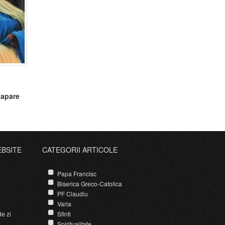
 apare
EBSITE
CATEGORII ARTICOLE
Papa Francisc
Biserica Greco-Catolica
PF Claudiu
Varia
e zi
Sfinti
Spiritualitate