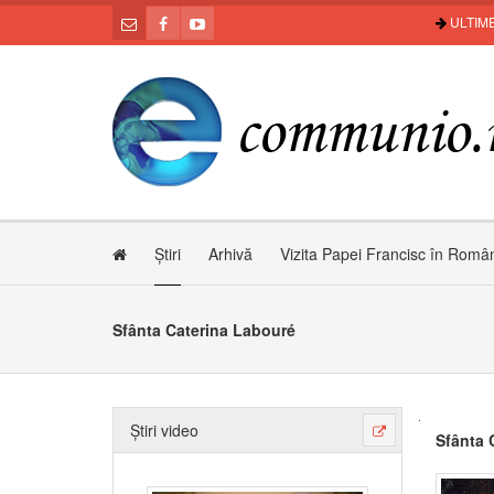
ULTIME
Știri
Arhivă
Vizita Papei Francisc în Româ
Sfânta Caterina Labouré
Știri video
Sfânta 