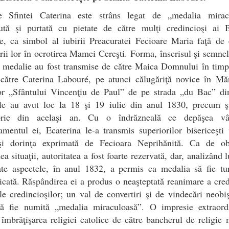
 Sfintei Caterina este strâns legat de „medalia mirac
ută şi purtată cu pietate de către mulţi credincioşi ai Bi
e, ca simbol al iubirii Preacuratei Fecioare Maria faţă de 
rii lor în ocrotirea Mamei Cereşti. Forma, înscrisul şi semne
ă medalie au fost transmise de către Maica Domnului în timp
 către Caterina Labouré, pe atunci călugăriţă novice în Mă
lor „Sfântului Vincenţiu de Paul” de pe strada „du Bac” din
ile au avut loc la 18 şi 19 iulie din anul 1830, precum ş
rie din acelaşi an. Cu o îndrăzneală ce depăşea vâ
mentul ei, Ecaterina le-a transmis superiorilor bisericeşti
şi dorinţa exprimată de Fecioara Neprihănită. Ca de ob
a situaţii, autoritatea a fost foarte rezervată, dar, analizând l
ate aspectele, în anul 1832, a permis ca medalia să fie tur
icată. Răspândirea ei a produs o neaşteptată reanimare a cred
le credincioşilor; un val de convertiri şi de vindecări neobi
să fie numită „medalia miraculoasă”. O impresie extraord
îmbrăţişarea religiei catolice de către bancherul de religie