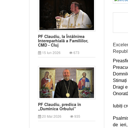
PF Claudiu, la Întâlnirea
Intereparhială a Familiilor,
CMD - Cluj
Excele
Republ
15 Iun 2026
673
Preasfin
Preacuc
Domnilo
Stimați 
Dragi el
Onorată
PF Claudiu, predica în
Iubiți c
„Duminica Orbului”
20 Mai 2026
935
Psalmis
de ieri