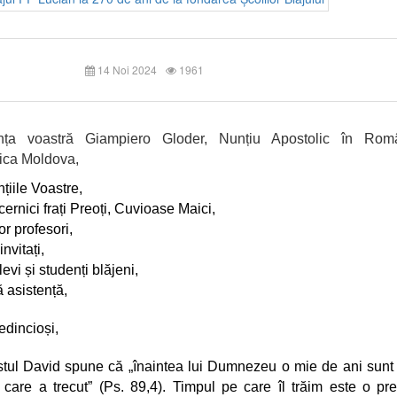
14 Noi 2024
1961
nța voastră Giampiero Gloder, Nunțiu Apostolic în Rom
ica Moldova,
țiile Voastre,
ernici frați Preoți, Cuvioase Maici,
r profesori,
invitați,
evi și studenți blăjeni,
 asistență,
redincioși,
tul David spune că „înaintea lui Dumnezeu o mie de ani sunt
, care a trecut” (Ps. 89,4). Timpul pe care îl trăim este o pr