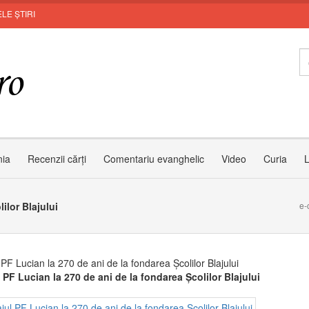
LE ȘTIRI
Z
nia
Recenzii cărți
Comentariu evanghelic
Video
Curia
L
ilor Blajului
e-
 PF Lucian la 270 de ani de la fondarea Școlilor Blajului