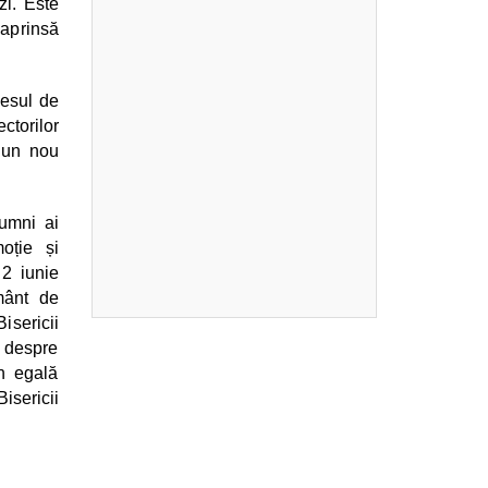
zi. Este
 aprinsă
cesul de
ctorilor
a un nou
lumni ai
oție și
 2 iunie
mânt de
isericii
ă despre
în egală
isericii