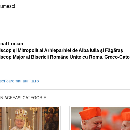
țumesc!
inal Lucian
scop și Mitropolit al Arhieparhiei de Alba Iulia și Făgăraș
iscop Major al Bisericii Române Unite cu Roma, Greco-Cato
isericaromanaunita.ro
DIN ACEEAȘI CATEGORIE