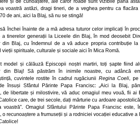
ere și de cunoaștere, ale căror roade sunt vizibile până astă
a voastră astăzi, dragi tineri, de a veghea pentru ca flacăra
0 de ani, aici la Blaj, să nu se stingă!
să închei înainte de a mă adresa tuturor celor implicați în pro
 a tinerelor generații la Liceele din Blaj, în mod deosebit Dire
r din Blaj, cu îndemnul de a vă aduce propria contribuție l
 vieții spirituale, culturale și sociale aici în Mica Romă.
 model și călăuză Episcopii noștri martiri, toți șapte fiind a
or din Blaj! Să păstrăm în inimile noastre, cu adâncă em
tință, cuvintele rostite în cadrul rugăciunii
Regina Coeli
, pe
de însuși Sfântul Părinte Papa Francisc: „Aici la Blaj, pă
u, de libertate și milostivire, vă aduc omagiul meu vouă, fii ai B
atolice care, de trei secole, dați mărturie cu ardoare apostolic
a voastră”. Omagiul Sfântului Părinte Papa Francisc este, 
 o recunoaștere a frumuseții și a rodniciei vocației educative a B
atolice!