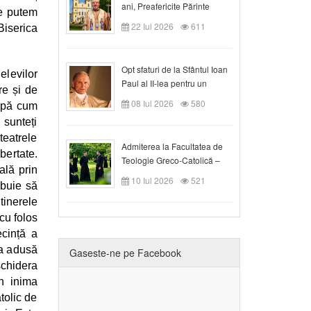
ani, Preafericite Părinte
ne putem
Claudiu!
22 Iul 2026
611
Biserica
Opt sfaturi de la Sfântul Ioan
levilor
Paul al II-lea pentru un
re și de
creștin
08 Iul 2026
580
după cum
 sunteți
teatrele
Admiterea la Facultatea de
bertate.
Teologie Greco-Catolică –
ală prin
Departamentul Blaj în anul
10 Iul 2026
521
ebuie să
universitar 2026/2027
tinerele
cu folos
ecință a
ea adusă
Gaseste-ne pe Facebook
chidera
în inima
tolic de