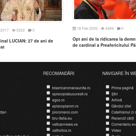
18 Feb 2020
4484
0
 2017
5302
0
Opt ani de la ridicarea la demn
inal LUCIAN: 27 de ani de
de cardinal a Preafericitului Pă
at
Lucian
RECOMANDĂRI
NAVIGARE ÎN W
bisericaromanaunita.ro
Prima pagină
episcopiabucuresti.ro
Știri
egco.ro
Arhivă
episcopiamm.ro
Gândul zilei
rțan
pioromeno.com
Catehismul zi d
bru-italia.eu
Recenzii cărți
vaticannews.va
Comentariu ev
catholica.ro
Video