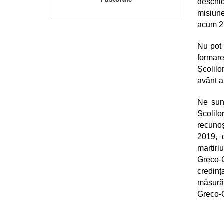
deschid
misiune
acum 27
Nu pot 
formare
Școlilo
avânt al
Ne sunt
Școlil
recunoș
2019, 
martiri
Greco-C
credinț
măsură,
Greco-C