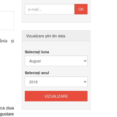
Vizualizare știri din data
ânia și
Selectați luna
Selectați anul
 ca ziua
egustare