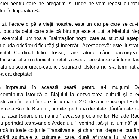
ciei pentru care ne pregătim, și unde ne vom regăsi cu toții
i, în Împărăția Sa.
 zi, fiecare clipă a vieții noastre, este un dar pe care se cuvi
u bucuria celui care știe că biruința este a Lui, a Mielului Nep
exemplul luminos al înaintașilor noștri care au știut să aștep
 ciuda oricăror dificultăți și încercări. Acest adevăr este ilustrat
icitul Cardinal Iuliu Hossu, care, atunci când parcurgea
lui și se afla cu domiciliu forțat, a evocat arestarea și întemnița
lalți episcopi greco-catolici, spunând: „Istoria nu s-a terminat ai
i-a dat dreptate!
m împreună în această seară pentru a-i mulțumi Do
contribuția istorică a Blajului la dezvoltarea culturii și a e
ti, aici în locul în care, în urmă cu 270 de ani, episcopul Pet
temeia Școlile Blajului, numite, pe bună dreptate, „fântâni ale dar
i a răsărit soarele românilor” avea să proclame Ion Heliade Ră
au perindat „caravanele Ardealului”, venind „să-și ia lumină” și
arcă în toate colțurile Transilvaniei și chiar mai departe, purtân
ării spirituale și culturale, care, după afirmația lui Mircea