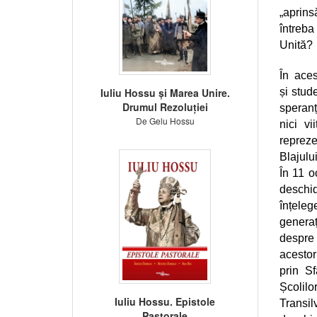
„aprins
întreba
Unită?
În ace
Iuliu Hossu și Marea Unire.
și stud
Drumul Rezoluției
speranț
De Gelu Hossu
nici vi
repreze
Blajulu
În 11 o
deschid
înțeleg
generaț
despre 
acestor
prin S
Școlilo
Iuliu Hossu. Epistole
Transil
Pastorale