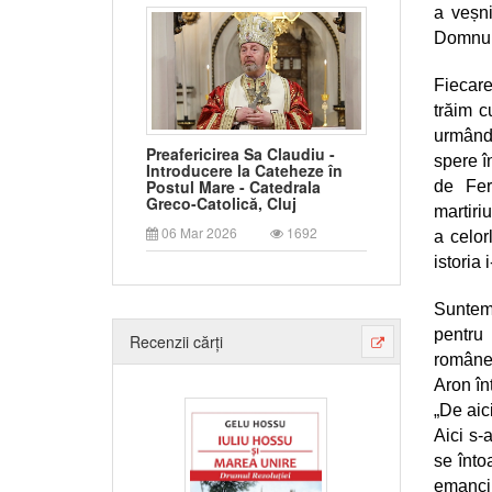
a veșni
Domnulu
Fiecare
trăim c
urmând 
Preafericirea Sa Claudiu -
spere în
Introducere la Cateheze în
Postul Mare - Catedrala
de Fer
Greco-Catolică, Cluj
martiriu
06 Mar 2026
1692
a celor
istoria 
Sunte
pentru 
Recenzii cărți
româneș
Aron în
„De aic
Aici s-
se înto
emancip