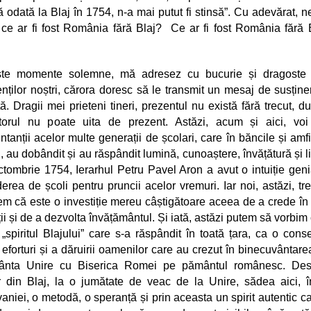
ă odată la Blaj în 1754, n-a mai putut fi stinsă”. Cu adevărat, 
 ce ar fi fost România fără Blaj? Ce ar fi fost România fără 
ste momente solemne, mă adresez cu bucurie și dragoste e
enților noștri, cărora doresc să le transmit un mesaj de susține
ă. Dragii mei prieteni tineri, prezentul nu există fără trecut, 
itorul nu poate uita de prezent. Astăzi, acum și aici, voi
ntanții acelor multe generații de școlari, care în băncile și amfi
i, au dobândit și au răspândit lumină, cunoaștere, învățătură și li
ctombrie 1754, Ierarhul Petru Pavel Aron a avut o intuiție geni
erea de școli pentru pruncii acelor vremuri. Iar noi, astăzi, tr
em că este o investiție mereu câștigătoare aceea de a crede în 
ii și de a dezvolta învățământul. Și iată, astăzi putem să vorbim 
„spiritul Blajului” care s-a răspândit în toată țara, ca o cons
 eforturi și a dăruirii oamenilor care au crezut în binecuvântar
fânta Unire cu Biserica Romei pe pământul românesc. Des
r din Blaj, la o jumătate de veac de la Unire, sădea aici, 
vaniei, o metodă, o speranță și prin aceasta un spirit autentic ca