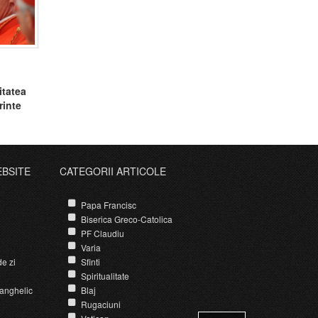
itatea
rinte
EBSITE
CATEGORII ARTICOLE
Papa Francisc
Biserica Greco-Catolica
PF Claudiu
Varia
e zi
Sfinti
Spiritualitate
anghelic
Blaj
Rugaciuni