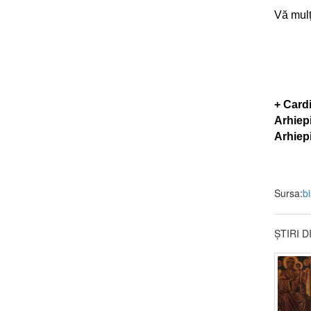
Vă mul
+ Card
Arhiepi
Arhiep
Sursa:
b
ȘTIRI 