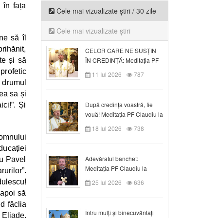
 în fața
Cele mai vizualizate știri / 30 zile
Cele mai vizualizate știri
ne să îl
rihănit,
CELOR CARE NE SUSȚIN
te și să
ÎN CREDINȚĂ: Meditația PF
Claudiu la Duminica a VI-a
 profetic
11 Iul 2026
787
după Rusalii
 drumul
rea sa și
După credinţa voastră, fie
ci!”. Și
vouă! Meditația PF Claudiu la
duminica a VII-a după Rusalii
18 Iul 2026
738
mnului
ducației
Adevăratul banchet:
ru Pavel
Meditația PF Claudiu la
urilor”.
Duminica a VIII-a după
dulescu!
25 Iul 2026
636
Rusalii
 apoi să
d făclia
Întru mulți și binecuvântați
 Eliade,