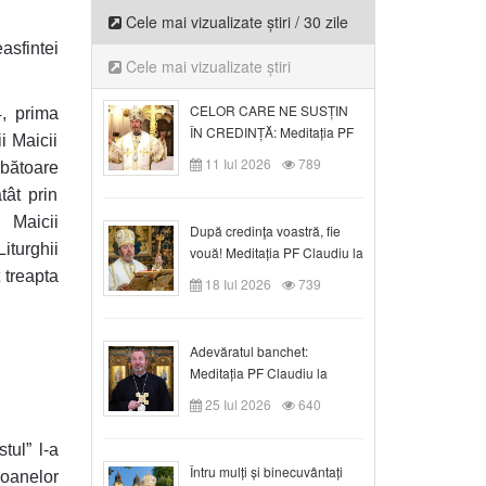
Cele mai vizualizate știri / 30 zile
sfintei
Cele mai vizualizate știri
CELOR CARE NE SUSȚIN
4, prima
ÎN CREDINȚĂ: Meditația PF
i Maicii
Claudiu la Duminica a VI-a
11 Iul 2026
789
rbătoare
după Rusalii
tât prin
 Maicii
După credinţa voastră, fie
iturghii
vouă! Meditația PF Claudiu la
duminica a VII-a după Rusalii
 treapta
18 Iul 2026
739
Adevăratul banchet:
Meditația PF Claudiu la
Duminica a VIII-a după
25 Iul 2026
640
Rusalii
tul” l-a
Întru mulți și binecuvântați
rsoanelor