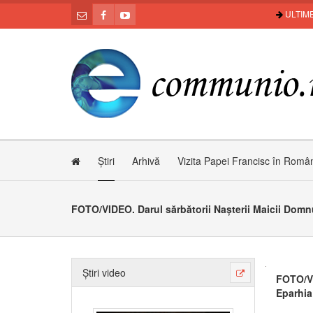
ULTIME
Știri
Arhivă
Vizita Papei Francisc în Româ
Știri video
FOTO/VI
Eparhia