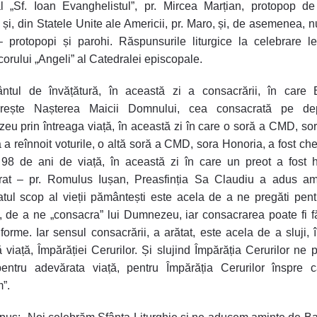
l „Sf. Ioan Evanghelistul”, pr. Mircea Marțian, protopop de
și, din Statele Unite ale Americii, pr. Maro, și, de asemenea, 
– protopopi și parohi. Răspunsurile liturgice la celebrare l
 corului „Angeli” al Catedralei episcopale.
ântul de învățătură, în această zi a consacrării, în care B
orește Nașterea Maicii Domnului, cea consacrată pe dep
u prin întreaga viață, în această zi în care o soră a CMD, so
 a reînnoit voturile, o altă soră a CMD, sora Honoria, a fost ch
98 de ani de viață, în această zi în care un preot a fost hi
rat – pr. Romulus Iușan, Preasfinția Sa Claudiu a adus am
tul scop al vieții pământești este acela de a ne pregăti pent
e, de a ne „consacra” lui Dumnezeu, iar consacrarea poate fi f
e forme. Iar sensul consacrării, a arătat, este acela de a sluji, 
 viață, Împărăției Cerurilor. Și slujind Împărăția Cerurilor ne 
entru adevărata viață, pentru Împărăția Cerurilor înspre c
”.