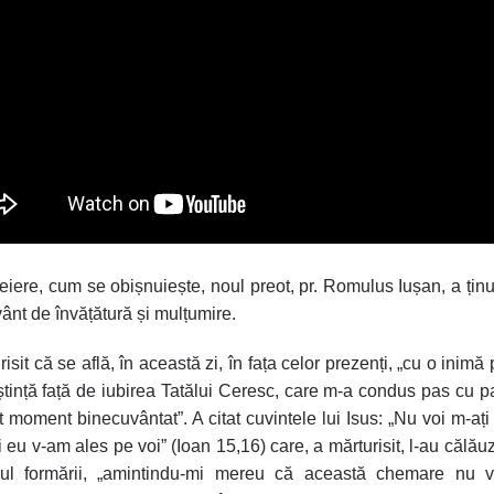
eiere, cum se obișnuiește, noul preot, pr. Romulus Iușan, a ținu
ânt de învățătură și mulțumire.
isit că se află, în această zi, în fața celor prezenți, „cu o inimă
tință față de iubirea Tatălui Ceresc, care m-a condus pas cu 
t moment binecuvântat”. A citat cuvintele lui Isus: „Nu voi m-ați
 eu v-am ales pe voi” (Ioan 15,16) care, a mărturisit, l-au călăuz
sul formării, „amintindu-mi mereu că această chemare nu v