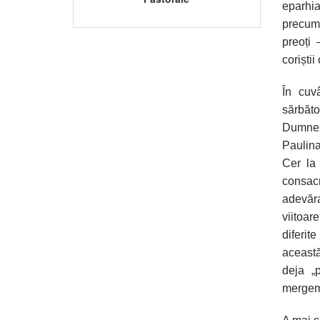
eparhia
precum 
preoți 
coriștii
În cuv
sărbăt
Dumneze
Paulina
Cer la 
consac
adevăra
viitoar
diferit
această
deja „p
mergem