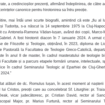
ate, a credincioșilor prezenți, afirmând îndeplinirea, de către a
cerințelor canonice pentru hirotonirea sa întru preoție.
itire, mai întâi unei scurte biografii, amintind că este „fiu al l
și Tudorița, s-a născut la 14 septembrie 1975 la Cluj-Napo
it cu Antonela-Ramona Vădan-Iușan, având doi copii, Marco-M
abriel. A fost hirotonit diacon în 7 ianuarie 2024. A urmat c
se de Filozofie și Teologie, obținând, în 2023, diploma de Li
e Pastorală la Facultatea de Teologie Greco-Catolică, depar
ste în anul II de master, în cadrul masteratului de teologie bi
 Facultate și a parcurs etapele formării umane, intelectuale, sp
rgice în cadrul Seminarului Teologic al Eparhiei de Cluj-Gherl
 2024.”
lat alături de dc. Romulus Iușan, în acest moment al nașterii
l lui Cristos, preoții care au concelebrat Sf. Liturghie: pr. Tra
eak, vicar judecătoresc, pr. Cristian David, rector al Sanc
iscopal Major, pr. Marius Furtună, rector al Seminarului T