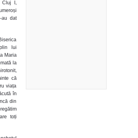
 Cluj I,
numeroși
e-au dat
iserica
lin lui
ra Maria
emată la
rotonit,
inte că
ru viața
ăcută în
încă din
pregătim
are toți