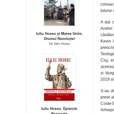
consacr
tuturor 
A dat c
Andrei 
Iuliu Hossu și Marea Unire.
căsător
Drumul Rezoluției
Kevin G
De Gelu Hossu
prescri
Teologi
Cluj, e
aceeași
și litu
2019 și
S-au af
preot a
Coste-D
Iuliu Hossu. Epistole
Arhiep
Pastorale