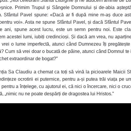
pus: „Noi celebrăm Sfânta Liturghie și ne aducem aminte de B
veșnice. Primim Trupul și Sângele Domnului și de-abia aștept
m. Sfântul Pavel spune: «Dacă ar fi după mine m-aș duce ast
entru voi». Asta ne spune Sfântul Pavel, și dacă Sfântul Pav
e ani, spune acest lucru, este un semn pentru noi. Este cla
em acestei lumi, iubiți credincioși. Și dacă am vrea, nu aparțin
vrei o lume imperfectă, atunci când Dumnezeu îți pregăteșt
ă? Cum să vrei doar o bucată de pâine, atunci când Domnul te i
het extraordinar de bogat?”
nția Sa Claudiu a chemat ca toți să vină la picioarele Maicii Sf
edințeze ocrotirii ei puternice, pentru a-și putea trăi viața pe ur
 pentru a înțelege, cu ajutorul ei, că nici o încercare, nici o cruc
ță, „nimic nu ne poate despărți de dragostea lui Hristos.”