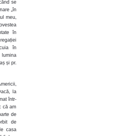
 când se
nare „în
rul meu,
povestea
ntate în
regației
cuia în
 lumina
ș și pr.
mericii,
acă, la
at într-
sc că am
parte de
orbit de
de casa