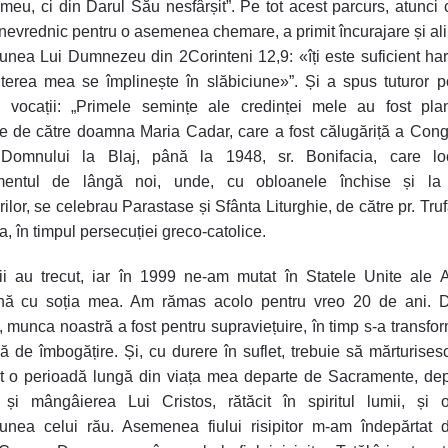
 meu, ci din Darul Său nesfârșit”. Pe tot acest parcurs, atunci
nevrednic pentru o asemenea chemare, a primit încurajare și ali
unea Lui Dumnezeu din 2Corinteni 12,9: «îți este suficient ha
terea mea se împlinește în slăbiciune»”. Și a spus tuturor 
i vocații: „Primele semințe ale credinței mele au fost pla
ie de către doamna Maria Cadar, care a fost călugăriță a Cong
 Domnului la Blaj, până la 1948, sr. Bonifacia, care lo
mentul de lângă noi, unde, cu obloanele închise și la
ilor, se celebrau Parastase și Sfânta Liturghie, de către pr. Trufa
, în timpul persecuției greco-catolice.
i au trecut, iar în 1999 ne-am mutat în Statele Unite ale A
nă cu soția mea. Am rămas acolo pentru vreo 20 de ani. D
, munca noastră a fost pentru supraviețuire, în timp s-a transform
 de îmbogățire. Și, cu durere în suflet, trebuie să mărturise
t o perioadă lungă din viața mea departe de Sacramente, de
 și mângâierea Lui Cristos, rătăcit în spiritul lumii, și 
iunea celui rău. Asemenea fiului risipitor m-am îndepărtat 