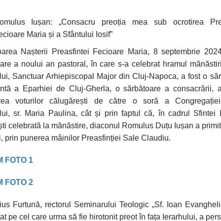
omulus Iușan: „Consacru preoția mea sub ocrotirea Prea
cioare Maria și a Sfântului Iosif”
area Nașterii Preasfintei Fecioare Maria, 8 septembrie 202
are a noului an pastoral, în care s-a celebrat hramul mănăstiri
i, Sanctuar Arhiepiscopal Major din Cluj-Napoca, a fost o să
ntă a Eparhiei de Cluj-Gherla, o sărbătoare a consacrării, a
irea voturilor călugărești de către o soră a Congregației
i, sr. Maria Paulina, cât și prin faptul că, în cadrul Sfintei L
ști celebrată la mănăstire,
diaconul Romulus Duțu Iușan
a primit
i, prin punerea mâinilor Preasfinției Sale Claudiu.
 FOTO 1
 FOTO 2
ius Furtună, rectorul Seminarului Teologic „Sf. Ioan Evanghelis
t pe cel care urma să fie hirotonit preot în fața Ierarhului, a pe