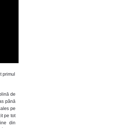
t primul
 plină de
pas până
 ales pe
it pe tot
ine din