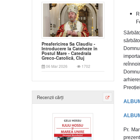
R
Fe
Sărbăto
sărbăto
Preafericirea Sa Claudiu -
Introducere la Cateheze în
Domnulu
Postul Mare - Catedrala
importa
Greco-Catolică, Cluj
reînno
06 Mar 2026
1702
Domnulu
arhiere
Preoție
Recenzii cărți
ALBUM
ALBUM
Pr. Mar
prezenta