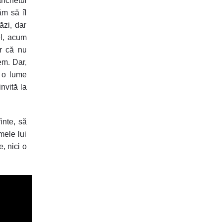
anchetul
ăm să îl
ăzi, dar
el, acum
r că nu
em. Dar,
e o lume
nvită la
inte, să
mele lui
e, nici o