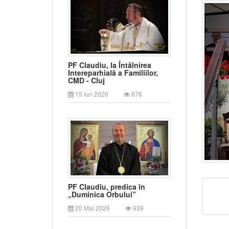
PF Claudiu, la Întâlnirea
Intereparhială a Familiilor,
CMD - Cluj
15 Iun 2026
676
PF Claudiu, predica în
„Duminica Orbului”
20 Mai 2026
939