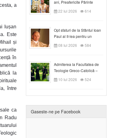
ani, Preafericite Părinte
cesta, a
Claudiu!
22 Iul 2026
614
ui Iușan
Opt sfaturi de la Sfântul Ioan
ca. Este
Paul al II-lea pentru un
ihail și
creștin
08 Iul 2026
584
ursurile
cență în
Admiterea la Facultatea de
tamentul
Teologie Greco-Catolică –
blică la
Departamentul Blaj în anul
10 Iul 2026
524
irituale
universitar 2026/2027
a, între
 sale ca
Gaseste-ne pe Facebook
ian Radu
tuarului
eologic