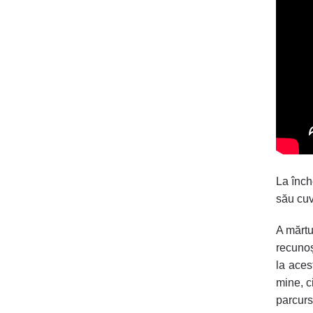
La înch
său cuv
A mărtur
recunoș
la aces
mine, ci
parcur