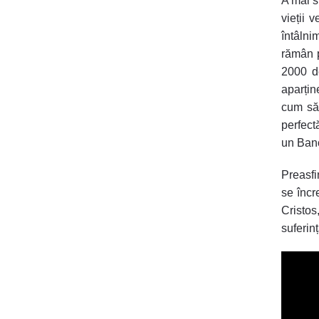
A mai s
vieții 
întâlni
rămân p
2000 d
aparțin
cum să 
perfect
un Banc
Preasfi
se încr
Cristos,
suferin