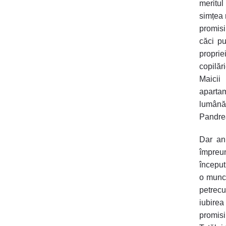
meritul
simțea 
promisi
căci pu
proprie
copilăr
Maicii
aparta
lumânăr
Pandrea
Dar ani
împreu
început
o muncă
petrecu
iubirea
promis