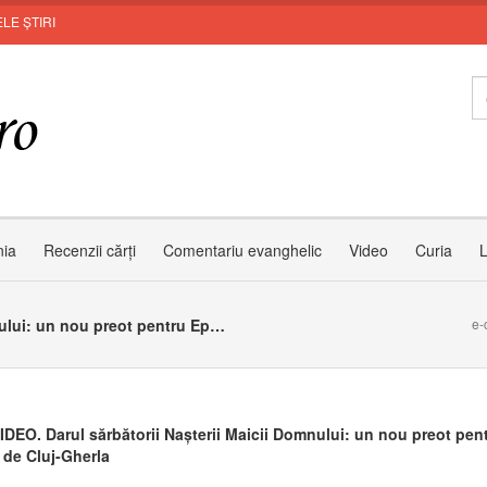
LE ȘTIRI
Zâm
nia
Recenzii cărți
Comentariu evanghelic
Video
Curia
L
FOTO/VIDEO. Darul sărbătorii Nașterii Maicii Domnului: un nou preot pentru Eparhia de Cluj-Gherla
e-
DEO. Darul sărbătorii Nașterii Maicii Domnului: un nou preot pen
 de Cluj-Gherla