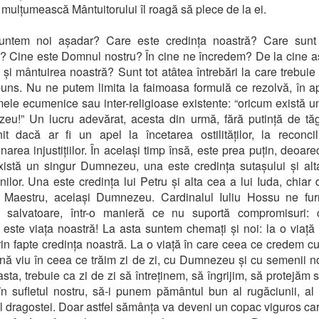
i mulțumească Mântuitorului îl roagă să plece de la ei.
untem noi așadar? Care este credința noastră? Care sunt 
? Cine este Domnul nostru? În cine ne încredem? De la cine 
l și mântuirea noastră? Sunt tot atâtea întrebări la care trebui
uns. Nu ne putem limita la faimoasa formulă ce rezolvă, în a
ele ecumenice sau inter-religioase existente: “oricum există u
u!” Un lucru adevărat, acesta din urmă, fără putință de tă
it dacă ar fi un apel la încetarea ostilităților, la reconcil
area injustițiilor. În același timp însă, este prea puțin, deoare
istă un singur Dumnezeu, una este credința sutașului și al
ilor. Una este credința lui Petru și alta cea a lui Iuda, chiar
i Maestru, același Dumnezeu. Cardinalul Iuliu Hossu ne fur
a salvatoare, într-o manieră ce nu suportă compromisuri: c
 este viața noastră! La asta suntem chemați și noi: la o viață
rin fapte credința noastră. La o viață în care ceea ce credem c
nă viu în ceea ce trăim zi de zi, cu Dumnezeu și cu semenii noș
asta, trebuie ca zi de zi să întreținem, să îngrijim, să protejăm
în sufletul nostru, să-i punem pământul bun al rugăciunii, al 
l dragostei. Doar astfel sămânța va deveni un copac viguros ca