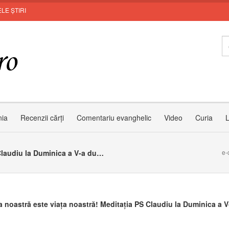
LE ȘTIRI
nia
Recenzii cărți
Comentariu evanghelic
Video
Curia
L
Credința noastră este viața noastră! Meditația PS Claudiu la Duminica a V-a după Rusalii
e-
a noastră este viața noastră! Meditația PS Claudiu la Duminica a 