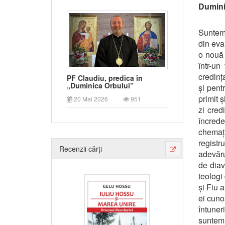
Duminic
Suntem t
din eva
o nouă 
într-un
credinț
PF Claudiu, predica în
„Duminica Orbului”
și pent
primit 
20 Mai 2026
951
zi cred
încred
chemați 
regist
Recenzii cărți
adevăru
de diav
teologi
și Fiu 
ei cuno
întuner
suntem 