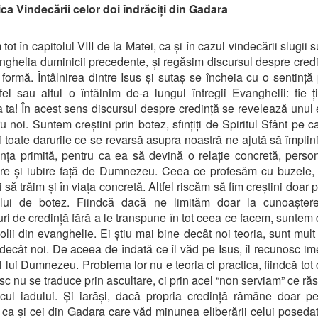
a Vindecării celor doi îndrăciți din Gadara
ot în capitolul VIII de la Matei, ca și în cazul vindecării slugii 
nghelia duminicii precedente, și regăsim discursul despre credin
formă. Întâlnirea dintre Isus și sutaș se încheia cu o sentință
 fel sau altul o întâlnim de-a lungul întregii Evanghelii: fie 
a ta! În acest sens discursul despre credință se revelează unul 
ru noi. Suntem creștini prin botez, sfințiți de Spiritul Sfânt pe c
și toate darurile ce se revarsă asupra noastră ne ajută să împlin
ința primită, pentru ca ea să devină o relație concretă, perso
ere și iubire față de Dumnezeu. Ceea ce profesăm cu buzele,
să trăim și în viața concretă. Altfel riscăm să fim creștini doar 
rului de botez. Fiindcă dacă ne limităm doar la cunoașter
ri de credință fără a le transpune în tot ceea ce facem, suntem 
olii din evanghelie. Ei știu mai bine decât noi teoria, sunt mult 
 decât noi. De aceea de îndată ce îl văd pe Isus, îl recunosc im
al lui Dumnezeu. Problema lor nu e teoria ci practica, fiindcă tot
sc nu se traduce prin ascultare, ci prin acel “non serviam” ce ră
icul iadului. Și iarăși, dacă propria credință rămâne doar pe
ca și cei din Gadara care văd minunea eliberării celui posedat