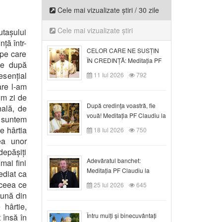
Cele mai vizualizate știri / 30 zile
Cele mai vizualizate știri
sutașului
ță într-
CELOR CARE NE SUSȚIN
 pe care
ÎN CREDINȚĂ: Meditația PF
ție după
Claudiu la Duminica a VI-a
esențial
11 Iul 2026
792
după Rusalii
are l-am
im zi de
După credinţa voastră, fie
nală, de
vouă! Meditația PF Claudiu la
 suntem
duminica a VII-a după Rusalii
pe hârtia
18 Iul 2026
750
ea unor
depășiți
Adevăratul banchet:
mai fini
Meditația PF Claudiu la
ediat ca
Duminica a VIII-a după
 ceea ce
25 Iul 2026
645
Rusalii
sună din
 hârtie,
Întru mulți și binecuvântați
 însă în