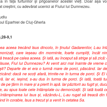
a în fața furtunilor și prigoanelor acestei vieți. Doar așa v
t creștini, cu adevărat ucenici ai Fiului lui Dumnezeu.
udiu
ul Eparhiei de Cluj-Gherla
,28-9,1
ea aceea trecând Isus dincolo, în ținutul Gadarenilor, L-au în
onizați, care ieșeau din morminte, foarte cumpliți, încât n
ă treacă pe calea aceea. Și iată, au început să strige și să zică: 
 Isuse, Fiul lui Dumnezeu? Ai venit aici mai înainte de vreme 
ști? Departe de ei era o turmă mare de porci, păscând. Iar de
zicând: dacă ne scoți afară, trimite-ne în turma de porci. Și El l
vă. Iar ei, ieșind, s-au dus în turma de porci. Și iată, toată t
de pe țărm în mare și a pierit în apă. Iar păzitorii au fugit și, d
te, au spus toate cele întâmplate cu demonizații. Și iată toată c
n întâmpinarea lui Isus și, văzându-L, L-au rugat să treacă din 
rând în corabie, Isus a trecut și a venit în cetatea Sa.