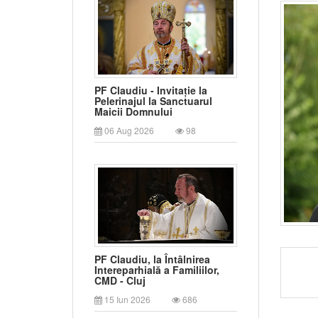
PF Claudiu - Invitație la
Pelerinajul la Sanctuarul
Maicii Domnului
06 Aug 2026
98
PF Claudiu, la Întâlnirea
Intereparhială a Familiilor,
CMD - Cluj
15 Iun 2026
686