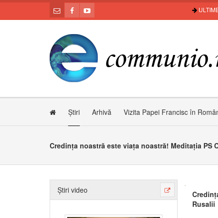
ULTIME
Știri
Arhivă
Vizita Papei Francisc în Româ
Știri video
Credinț
Rusalii