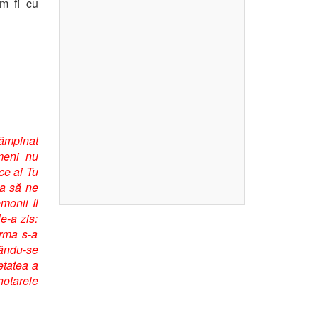
om fi cu
tâmpinat
imeni nu
ce ai Tu
ca să ne
monii Il
e-a zis:
urma s-a
ucându-se
etatea a
hotarele