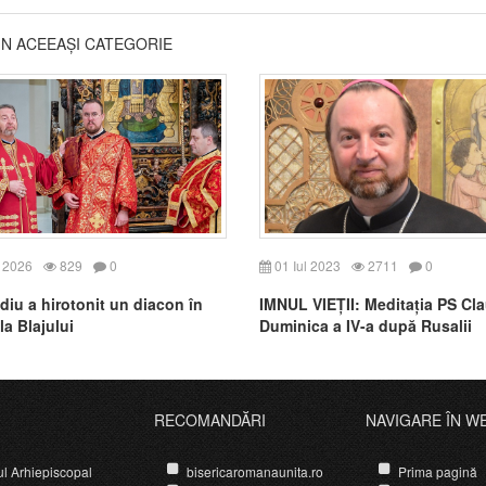
DIN ACEEAȘI CATEGORIE
 2026
829
0
01 Iul 2023
2711
0
diu a hirotonit un diacon în
IMNUL VIEȚII: Meditația PS Cla
la Blajului
Duminica a IV-a după Rusalii
RECOMANDĂRI
NAVIGARE ÎN W
ul Arhiepiscopal
bisericaromanaunita.ro
Prima pagină