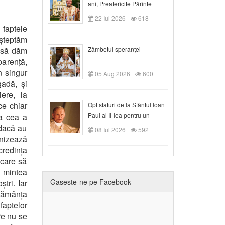
ani, Preafericite Părinte
Claudiu!
22 Iul 2026
618
faptele
așteptăm
e să dăm
Zâmbetul speranței
parență,
n singur
05 Aug 2026
600
gadă, și
iere, la
ce chiar
Opt sfaturi de la Sfântul Ioan
Paul al II-lea pentru un
ta cea a
creștin
 dacă au
08 Iul 2026
592
nizează
redința
 care să
u mintea
Gaseste-ne pe Facebook
tri. Iar
 sămânța
faptelor
re nu se