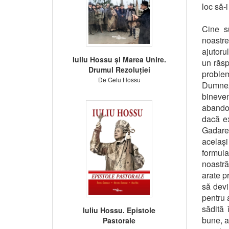
loc să-
Cine s
noastre
ajutoru
Iuliu Hossu și Marea Unire.
un răsp
Drumul Rezoluției
problem
De Gelu Hossu
Dumneze
bineven
abandon
dacă ex
Gadaren
acelaș
formul
noastră
arate p
să devi
pentru 
sădită 
Iuliu Hossu. Epistole
bune, a
Pastorale