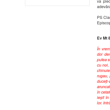
va plec
adevăra
PS Cla
Episcop
Ev Mt 8
În vrem
doi dem
putea s
cu noi,
chinuie
rugau, 
duceți-
aruncat 
în ceta
ieșit î
lor. Int