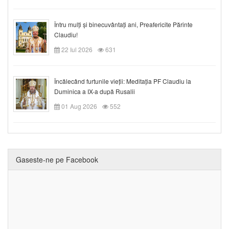
Întru mulți și binecuvântați ani, Preafericite Părinte
Claudiu!
22 Iul 2026
631
Încălecând furtunile vieții: Meditația PF Claudiu la
Duminica a IX-a după Rusalii
01 Aug 2026
552
Gaseste-ne pe Facebook