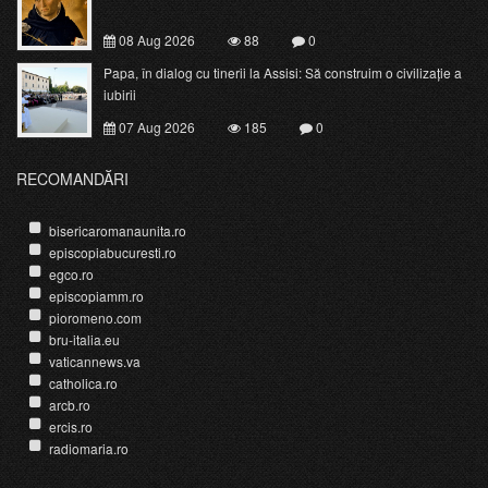
08 Aug 2026
88
0
Papa, în dialog cu tinerii la Assisi: Să construim o civilizație a
iubirii
07 Aug 2026
185
0
RECOMANDĂRI
bisericaromanaunita.ro
episcopiabucuresti.ro
egco.ro
episcopiamm.ro
pioromeno.com
bru-italia.eu
vaticannews.va
catholica.ro
arcb.ro
ercis.ro
radiomaria.ro