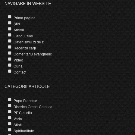
NAVIGARE ÎN WEBSITE
Prima pagină
Știri
Arhivă
Gândul zilei
Catehismul zi de zi
Recenzii cărți
Comentariu evanghelic
Video
Curia
Contact
CATEGORII ARTICOLE
Papa Francisc
Biserica Greco-Catolica
PF Claudiu
Varia
Sfinti
Spiritualitate