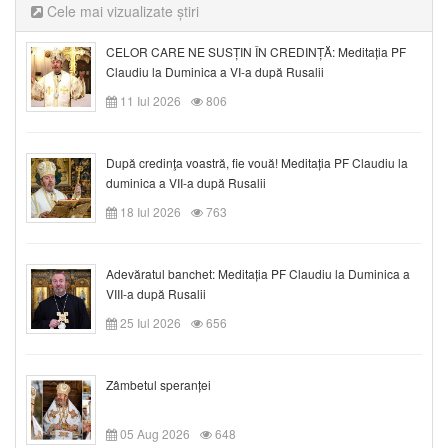
Cele mai vizualizate știri
CELOR CARE NE SUSȚIN ÎN CREDINȚĂ: Meditația PF
Claudiu la Duminica a VI-a după Rusalii
11 Iul 2026
806
După credinţa voastră, fie vouă! Meditația PF Claudiu la
duminica a VII-a după Rusalii
18 Iul 2026
763
Adevăratul banchet: Meditația PF Claudiu la Duminica a
VIII-a după Rusalii
25 Iul 2026
656
Zâmbetul speranței
05 Aug 2026
648