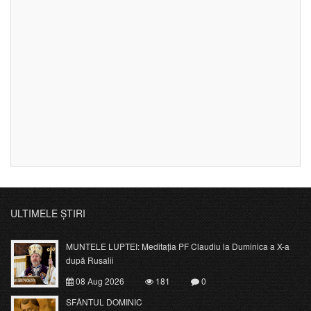
ULTIMELE ȘTIRI
MUNTELE LUPTEI: Meditația PF Claudiu la Duminica a X-a
după Rusalii
08 Aug 2026
181
0
SFÂNTUL DOMINIC