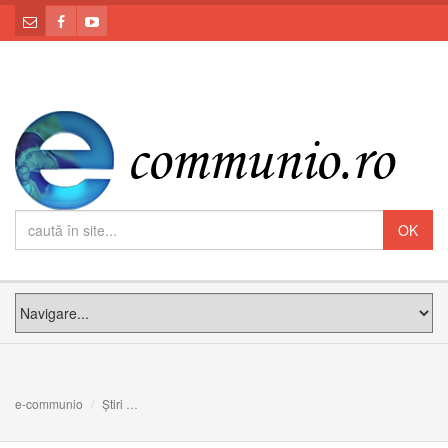
e-communio
Știri
Mons. Georg Gänswein, numit nunțiu apostolic în Lituani