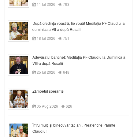
11 Iul 2026
793
După credinţa voastră, fie vouă! Meditația PF Claudiu la
duminica a VII-a după Rusalii
18 Iul 2026
751
Adevăratul banchet: Meditația PF Claudiu la Duminica a
VIII-a după Rusalii
25 Iul 2026
648
Zâmbetul speranței
05 Aug 2026
626
Întru mulți și binecuvântați ani, Preafericite Părinte
Claudiu!