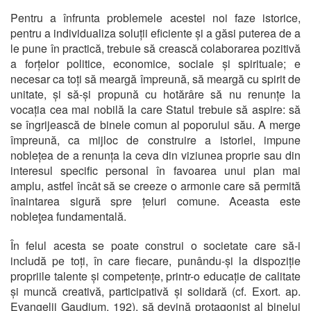
Pentru a înfrunta problemele acestei noi faze istorice,
pentru a individualiza soluții eficiente și a găsi puterea de a
le pune în practică, trebuie să crească colaborarea pozitivă
a forțelor politice, economice, sociale și spirituale; e
necesar ca toți să meargă împreună, să meargă cu spirit de
unitate, și să-și propună cu hotărâre să nu renunțe la
vocația cea mai nobilă la care Statul trebuie să aspire: să
se îngrijească de binele comun al poporului său. A merge
împreună, ca mijloc de construire a istoriei, impune
noblețea de a renunța la ceva din viziunea proprie sau din
interesul specific personal în favoarea unui plan mai
amplu, astfel încât să se creeze o armonie care să permită
înaintarea sigură spre țeluri comune. Aceasta este
nobleţea fundamentală.
În felul acesta se poate construi o societate care să-i
includă pe toți, în care fiecare, punându-și la dispoziție
propriile talente și competențe, printr-o educație de calitate
și muncă creativă, participativă și solidară (cf. Exort. ap.
Evangelii Gaudium, 192), să devină protagonist al binelui