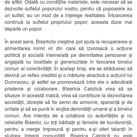
de altfel. Odată cu condițiile materiale, este necesar să se
dezvolte sufletul poporului vostru, pentru că popoarele au
un suflet; au un mod de a înţelege realitatea. Întoarcerea
continuă la sufletul propriului popor: aceasta duce mai
departe un popor.
În acest sens, Bisericile creștine pot ajuta la recuperarea și
alimentarea inimii vii din care să izvorască o acțiune
politică și socială întemeiată pe demnitatea persoanei și
angajată cu loialitate și generozitate în favoarea binelui
comun al colectivității. În același timp, ele se străduiesc să
devină un reflex credibil și o mărturie atractivă a acțiunii lui
Dumnezeu, şi astfel se promovează între ele o adevărată
prietenie și colaborare. Biserica Catolică vrea să se
situeze în această matcă, vrea să contribuie la dezvoltarea
societății, dorește să fie semn de armonie, speranță și de
unitate și să se pună în slujba demnității umane și a binelui
comun. Are intenția de a colabora cu autoritățile și cu
celelalte Biserici, cu toți bărbații și femeile de bunăvoință,
pentru a merge împreună și pentru a-și oferi talanții în
slujirea întregii comunități. Biserica Catolică nu este