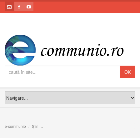
e-communio
Știri
VIDEO. În urmă cu cinci ani Papa Francisc pășea pe p