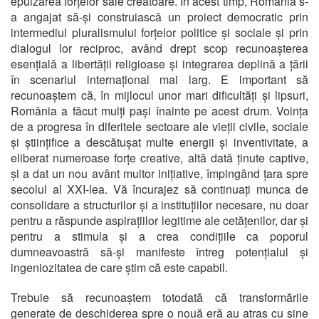
epuizarea forțelor sale creatoare. În acest timp, România s-
a angajat să-și construiască un proiect democratic prin
intermediul pluralismului forțelor politice și sociale și prin
dialogul lor reciproc, având drept scop recunoașterea
esențială a libertății religioase și integrarea deplină a țării
în scenariul internațional mai larg. E important să
recunoaștem că, în mijlocul unor mari dificultăți și lipsuri,
România a făcut mulți pași înainte pe acest drum. Voința
de a progresa în diferitele sectoare ale vieții civile, sociale
și științifice a descătușat multe energii și inventivitate, a
eliberat numeroase forțe creative, altă dată ținute captive,
și a dat un nou avânt multor inițiative, împingând țara spre
secolul al XXI-lea. Vă încurajez să continuați munca de
consolidare a structurilor și a instituțiilor necesare, nu doar
pentru a răspunde aspirațiilor legitime ale cetățenilor, dar și
pentru a stimula și a crea condițiile ca poporul
dumneavoastră să-și manifeste întreg potențialul și
ingeniozitatea de care știm că este capabil.
Trebuie să recunoaștem totodată că transformările
generate de deschiderea spre o nouă eră au atras cu sine