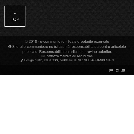
TOP
© 2018 -
e-communio.ro
- Toate drepturile rezervate
Site-ul e-communio.ro nu își asumă responsabilitatea pentru articolele
publicate. Responsabilitatea articolelor revine autorilor.
Platformă realizată de Andrei Man
Design grafic
,
stiluri CSS
,
codificare HTML
:
MEDIAGRANDESIGN