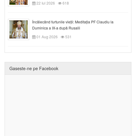
22 Iul 2026
618
Încălecând furtunile vieții: Meditația PF Claudiu la
Duminica a IX-a după Rusalii
01 Aug 2026
531
Gaseste-ne pe Facebook