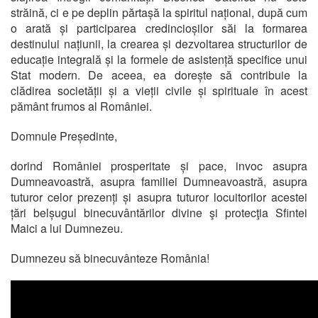
străină, ci e pe deplin părtașă la spiritul național, după cum
o arată și participarea credincioșilor săi la formarea
destinului națiunii, la crearea și dezvoltarea structurilor de
educație integrală și la formele de asistență specifice unui
Stat modern. De aceea, ea dorește să contribuie la
clădirea societății și a vieții civile și spirituale în acest
pământ frumos al României.
Domnule Președinte,
dorind României prosperitate și pace, invoc asupra
Dumneavoastră, asupra familiei Dumneavoastră, asupra
tuturor celor prezenți și asupra tuturor locuitorilor acestei
țări belșugul binecuvântărilor divine şi protecţia Sfintei
Maici a lui Dumnezeu.
Dumnezeu să binecuvânteze România!