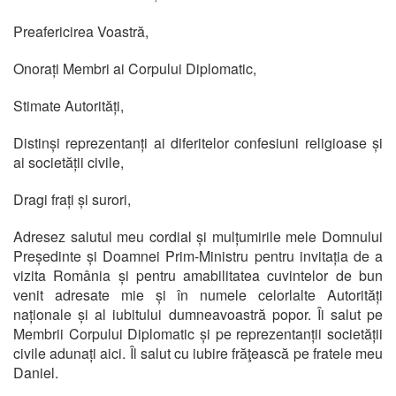
Preafericirea Voastră,
Onorați Membri ai Corpului Diplomatic,
Stimate Autorități,
Distinși reprezentanți ai diferitelor confesiuni religioase și
ai societății civile,
Dragi frați și surori,
Adresez salutul meu cordial și mulțumirile mele Domnului
Președinte și Doamnei Prim-Ministru pentru invitația de a
vizita România și pentru amabilitatea cuvintelor de bun
venit adresate mie și în numele celorlalte Autorități
naționale și al iubitului dumneavoastră popor. Îi salut pe
Membrii Corpului Diplomatic și pe reprezentanții societății
civile adunați aici. Îl salut cu iubire frăţească pe fratele meu
Daniel.