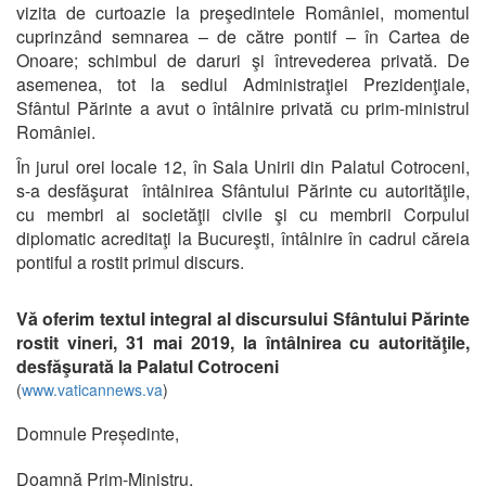
vizita de curtoazie la preşedintele României, momentul
cuprinzând semnarea – de către pontif – în Cartea de
Onoare; schimbul de daruri şi întrevederea privată. De
asemenea, tot la sediul Administraţiei Prezidenţiale,
Sfântul Părinte a avut o întâlnire privată cu prim-ministrul
României.
În jurul orei locale 12, în Sala Unirii din Palatul Cotroceni,
s-a desfăşurat întâlnirea Sfântului Părinte cu autorităţile,
cu membri ai societăţii civile şi cu membrii Corpului
diplomatic acreditaţi la Bucureşti, întâlnire în cadrul căreia
pontiful a rostit primul discurs.
Vă oferim textul integral al discursului Sfântului Părinte
rostit vineri, 31 mai 2019, la întâlnirea cu autorităţile,
desfăşurată la Palatul Cotroceni
(
www.vaticannews.va
)
Domnule Președinte,
Doamnă Prim-Ministru,