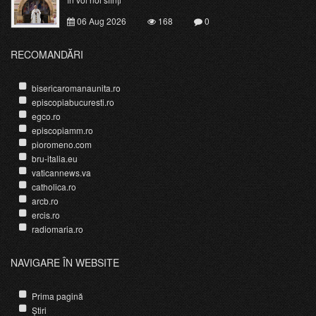
06 Aug 2026
168
0
RECOMANDĂRI
bisericaromanaunita.ro
episcopiabucuresti.ro
egco.ro
episcopiamm.ro
pioromeno.com
bru-italia.eu
vaticannews.va
catholica.ro
arcb.ro
ercis.ro
radiomaria.ro
NAVIGARE ÎN WEBSITE
Prima pagină
Știri