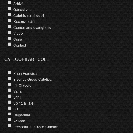
Arhivă
Gândul zilei
Catehismul zi de zi
Recenzii cărți
Comentariu evanghelic
Video
Curia
Contact
CATEGORII ARTICOLE
Papa Francisc
Biserica Greco-Catolica
PF Claudiu
Varia
Sfinti
Spiritualitate
Blaj
Rugaciuni
Vatican
Personalitati Greco-Catolice