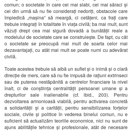
comun; o societate în care cei mai slabi, cei mai săraci și
cei din urmă să nu fie considerați nedoriți, obstacole care
împiedică „mașina” să meargă, ci cetățeni, ca frați care
trebuie integrați în totalitate în viața civilă; ba mai mult, sunt
văzuți drept cea mai sigură dovadă a bunătății reale a
modelului de societate care se construiește. De fapt, cu cât
o societate se preocupă mai mult de soarta celor mai
dezavantajați, cu atât mai mult se poate numi cu adevărat
civilă.
Toate acestea trebuie să aibă un suflet și o inimă și o clară
direcție de mers, care să nu fie impusă de rațiuni extrinseci
sau de puterea nestăpânită a centrelor financiare la nivel
înalt, ci de conștiința centralității persoanei umane și a
drepturilor sale inalienabile (cf. ibid., 203). Pentru
dezvoltarea armonioasă viabilă, pentru activarea concretă
a solidarității și a carității, pentru sensibilizarea forțelor
sociale, civile și politice în vederea binelui comun, nu e
suficient să actualizăm teoriile economice, nici nu sunt de
ajuns abilitățile tehnice și profesionale, atât de necesare