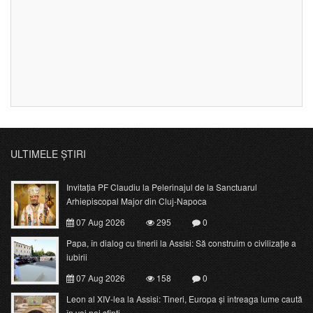
ULTIMELE ȘTIRI
Invitația PF Claudiu la Pelerinajul de la Sanctuarul
Arhiepiscopal Major din Cluj-Napoca
07 Aug 2026
295
0
Papa, în dialog cu tinerii la Assisi: Să construim o civilizație a
iubirii
07 Aug 2026
158
0
Leon al XIV-lea la Assisi: Tineri, Europa și întreaga lume caută
în voi noi sfinți