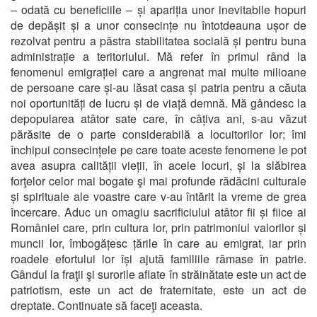
– odată cu beneficiile – și apariția unor inevitabile hopuri
de depășit și a unor consecințe nu întotdeauna ușor de
rezolvat pentru a păstra stabilitatea socială și pentru buna
administrație a teritoriului. Mă refer în primul rând la
fenomenul emigrației care a angrenat mai multe milioane
de persoane care și-au lăsat casa și patria pentru a căuta
noi oportunități de lucru și de viață demnă. Mă gândesc la
depopularea atâtor sate care, în câțiva ani, s-au văzut
părăsite de o parte considerabilă a locuitorilor lor; îmi
închipui consecințele pe care toate aceste fenomene le pot
avea asupra calității vieții, în acele locuri, și la slăbirea
forţelor celor mai bogate şi mai profunde rădăcini culturale
și spirituale ale voastre care v-au întărit la vreme de grea
încercare. Aduc un omagiu sacrificiului atâtor fii și fiice ai
României care, prin cultura lor, prin patrimoniul valorilor și
muncii lor, îmbogățesc țările în care au emigrat, iar prin
roadele efortului lor își ajută familiile rămase în patrie.
Gândul la fraţii şi surorile aflate în străinătate este un act de
patriotism, este un act de fraternitate, este un act de
dreptate. Continuate să faceţi aceasta.