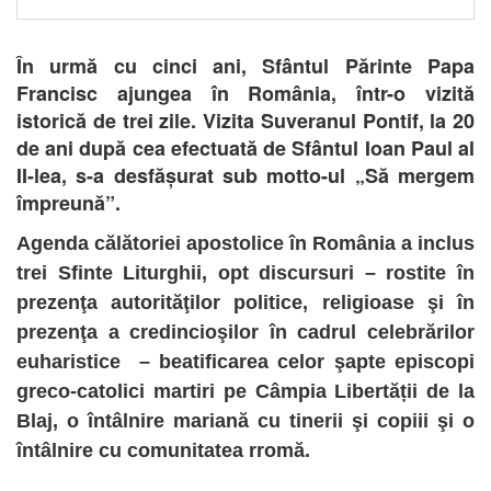
În urmă cu cinci ani, Sfântul Părinte Papa
Francisc ajungea în România, într-o vizită
istorică de trei zile. Vizita Suveranul Pontif, la 20
de ani după cea efectuată de Sfântul Ioan Paul al
II-lea, s-a desfășurat sub motto-ul „Să mergem
împreună”.
Agenda călătoriei apostolice în România a inclus
trei Sfinte Liturghii, opt discursuri – rostite în
prezenţa autorităţilor politice, religioase şi în
prezenţa a credincioşilor în cadrul celebrărilor
euharistice – beatificarea celor şapte episcopi
greco-catolici martiri pe Câmpia Libertății de la
Blaj, o întâlnire mariană cu tinerii şi copiii şi o
întâlnire cu comunitatea rromă.