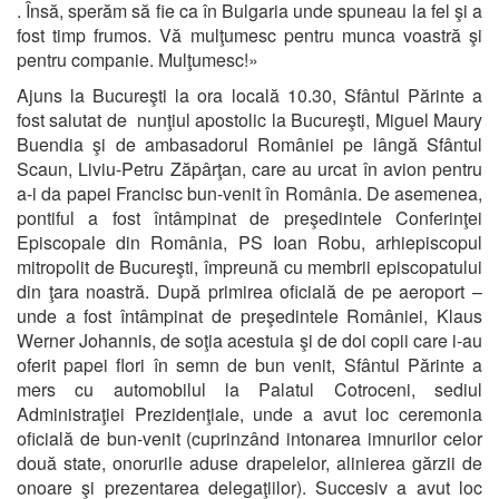
. Însă, sperăm să fie ca în Bulgaria unde spuneau la fel şi a
fost timp frumos. Vă mulţumesc pentru munca voastră şi
pentru companie. Mulţumesc!»
Ajuns la Bucureşti la ora locală 10.30, Sfântul Părinte a
fost salutat de nunţiul apostolic la Bucureşti, Miguel Maury
Buendia şi de ambasadorul României pe lângă Sfântul
Scaun, Liviu-Petru Zăpârţan, care au urcat în avion pentru
a-i da papei Francisc bun-venit în România. De asemenea,
pontiful a fost întâmpinat de preşedintele Conferinţei
Episcopale din România, PS Ioan Robu, arhiepiscopul
mitropolit de Bucureşti, împreună cu membrii episcopatului
din ţara noastră. După primirea oficială de pe aeroport –
unde a fost întâmpinat de preşedintele României, Klaus
Werner Johannis, de soţia acestuia şi de doi copii care i-au
oferit papei flori în semn de bun venit, Sfântul Părinte a
mers cu automobilul la Palatul Cotroceni, sediul
Administraţiei Prezidenţiale, unde a avut loc ceremonia
oficială de bun-venit (cuprinzând intonarea imnurilor celor
două state, onorurile aduse drapelelor, alinierea gărzii de
onoare şi prezentarea delegaţiilor). Succesiv a avut loc