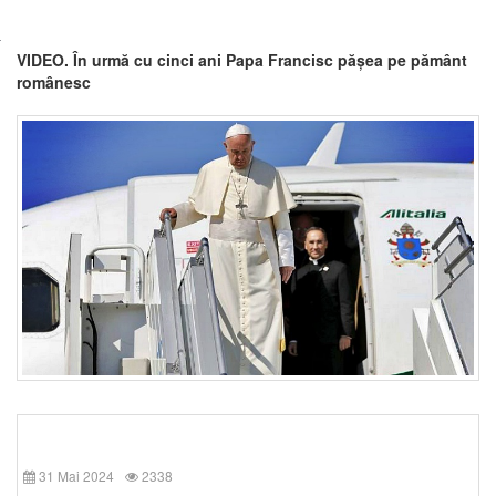
VIDEO. În urmă cu cinci ani Papa Francisc pășea pe pământ
românesc
31 Mai 2024
2338