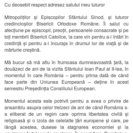
Cu deosebit respect adresez salutul meu tuturor
Mitropoliților și Episcopilor Sfântului Sinod, și tuturor
credincioșilor Bisericii Ortodoxe Române. Îi salut cu
afecțiune pe episcopii, preoții, persoanele consacrate și pe
toți membrii Bisericii Catolice, la care vin pentru a-i întări în
credință și pentru a-i încuraja în drumul lor de viață și de
mărturie creștină.
Mă bucur să mă aflu în frumoasa dumneavoastră țară, la
douăzeci de ani de la vizita Sfântului Ioan Paul al II-lea, în
momentul în care România – pentru prima dată de când
face parte din Uniunea Europeană – deține în acest
semestru Președinția Consiliului European.
Momentul acesta este potrivit pentru a avea o privire de
ansamblu asupra celor treizeci de ani de când România s-
a eliberat de un regim care oprima libertatea civilă și
religioasă și o izola de celelalte țări europene și care, pe
lângă acestea, dusese la stagnarea economiei și la